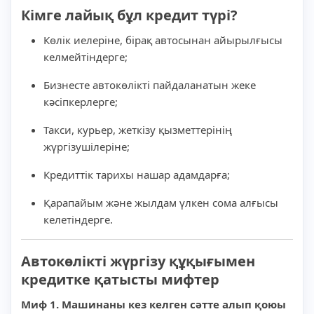
Кімге лайық бұл кредит түрі?
Көлік иелеріне, бірақ автосынан айырылғысы
келмейтіндерге;
Бизнесте автокөлікті пайдаланатын жеке
кәсіпкерлерге;
Такси, курьер, жеткізу қызметтерінің
жүргізушілеріне;
Кредиттік тарихы нашар адамдарға;
Қарапайым және жылдам үлкен сома алғысы
келетіндерге.
Автокөлікті жүргізу құқығымен
кредитке қатысты мифтер
Миф 1. Машинаны кез келген сәтте алып қоюы