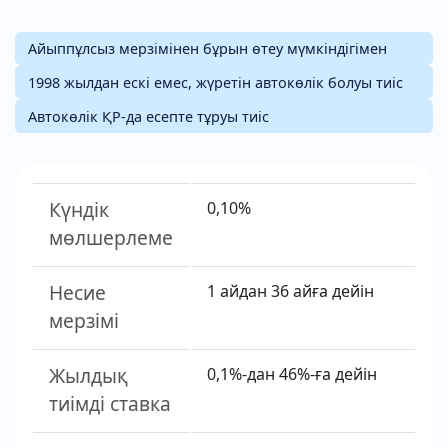
Айыппұлсыз мерзімінен бұрын өтеу мүмкіндігімен
1998 жылдан ескі емес, жүретін автокөлік болуы тиіс
Автокөлік ҚР-да есепте тұруы тиіс
Күндік
0,10%
мөлшерлеме
Несие
1 айдан 36 айға дейін
мерзімі
Жылдық
0,1%-дан 46%-ға дейін
тиімді ставка