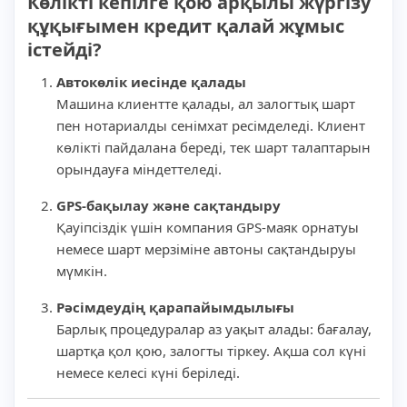
Көлікті кепілге қою арқылы жүргізу
құқығымен кредит қалай жұмыс
істейді?
Автокөлік иесінде қалады
Машина клиентте қалады, ал залогтық шарт
пен нотариалды сенімхат ресімделеді. Клиент
көлікті пайдалана береді, тек шарт талаптарын
орындауға міндеттеледі.
GPS-бақылау және сақтандыру
Қауіпсіздік үшін компания GPS-маяк орнатуы
немесе шарт мерзіміне автоны сақтандыруы
мүмкін.
Рәсімдеудің қарапайымдылығы
Барлық процедуралар аз уақыт алады: бағалау,
шартқа қол қою, залогты тіркеу. Ақша сол күні
немесе келесі күні беріледі.