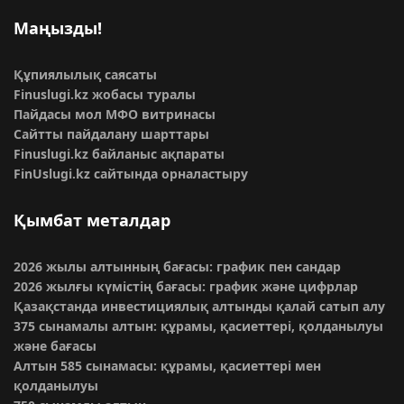
Маңызды!
Құпиялылық саясаты
Finuslugi.kz жобасы туралы
Пайдасы мол МФО витринасы
Сайтты пайдалану шарттары
Finuslugi.kz байланыс ақпараты
FinUslugi.kz сайтында орналастыру
Қымбат металдар
2026 жылы алтынның бағасы: график пен сандар
2026 жылғы күмістің бағасы: график және цифрлар
Қазақстанда инвестициялық алтынды қалай сатып алу
375 сынамалы алтын: құрамы, қасиеттері, қолданылуы
және бағасы
Алтын 585 сынамасы: құрамы, қасиеттері мен
қолданылуы