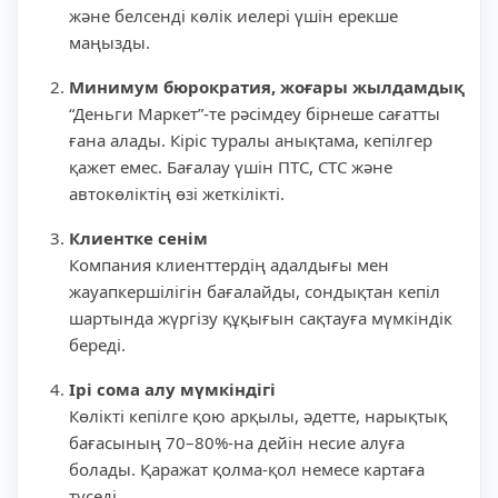
және белсенді көлік иелері үшін ерекше
маңызды.
Минимум бюрократия, жоғары жылдамдық
“Деньги Маркет”-те рәсімдеу бірнеше сағатты
ғана алады. Кіріс туралы анықтама, кепілгер
қажет емес. Бағалау үшін ПТС, СТС және
автокөліктің өзі жеткілікті.
Клиентке сенім
Компания клиенттердің адалдығы мен
жауапкершілігін бағалайды, сондықтан кепіл
шартында жүргізу құқығын сақтауға мүмкіндік
береді.
Ірі сома алу мүмкіндігі
Көлікті кепілге қою арқылы, әдетте, нарықтық
бағасының 70–80%-на дейін несие алуға
болады. Қаражат қолма-қол немесе картаға
түседі.