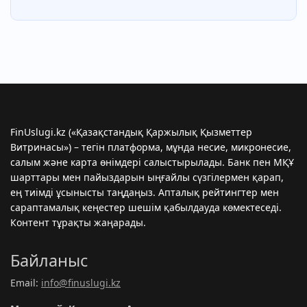
FinUslugi.kz («Қазақстандық Қаржылық Қызметтер
Витринасы») – тегін платформа, мұнда несие, микронесиe,
салым және карта өнімдері салыстырылады. Банк пен МҚҰ
шарттары мен пайыздарын ыңғайлы сүзгілермен қарап,
ең тиімді ұсынысты таңдаңыз. Апталық рейтингтер мен
сараптамалық кеңестер шешім қабылдауда көмектеседі.
Контент тұрақты жаңарады.
Байланыс
Email:
info@finuslugi.kz