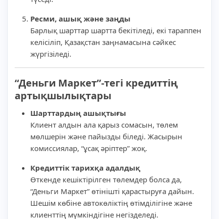
Ресми, ашық және заңды
Барлық шарттар шартта бекітіледі, екі тараппен
келісіліп, Қазақстан заңнамасына сәйкес
жүргізіледі.
“Деньги Маркет”-тегі кредиттің
артықшылықтары
Шарттардың ашықтығы
Клиент алдын ала қарыз сомасын, төлем
мөлшерін және пайызды біледі. Жасырын
комиссиялар, “ұсақ әріптер” жоқ.
Кредиттік тарихқа адалдық
Өткенде кешіктірілген төлемдер болса да,
“Деньги Маркет” өтінішті қарастыруға дайын.
Шешім көбіне автокөліктің өтімділігіне және
клиенттің мүмкіндігіне негізделеді.