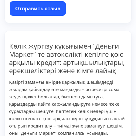
Отправить отзыв
Көлік жүргізу құқығымен “Деньги
Маркет”-те автокөлікті кепілге қою
арқылы кредит: артықшылықтары,
ерекшеліктері және кімге лайық
Қазіргі заманғы өмірде қаржылық шешімдерді
жылдам қабылдау өте маңызды – әсіресе ірі сома
жедел қажет болғанда, бизнесті дамытуға,
қарыздарды қайта қаржыландыруға немесе жеке
сұрақтарды шешуге. Көптеген көлік иелері үшін
көлікті кепілге қою арқылы жүргізу құқығын сақтай
отырып кредит алу – тиімді және заманауи шешім,
оны “Деньги Маркет” компаниясы ұсынады.