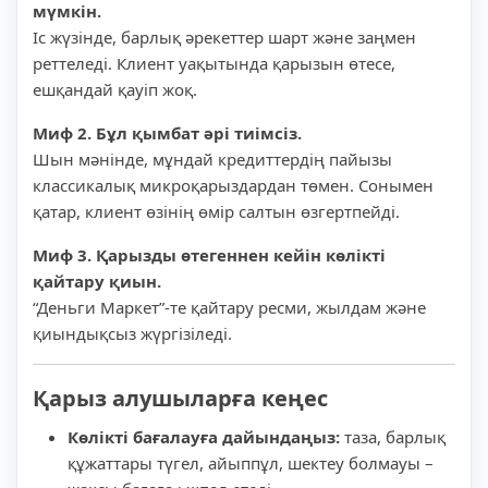
мүмкін.
Іс жүзінде, барлық әрекеттер шарт және заңмен
реттеледі. Клиент уақытында қарызын өтесе,
ешқандай қауіп жоқ.
Миф 2. Бұл қымбат әрі тиімсіз.
Шын мәнінде, мұндай кредиттердің пайызы
классикалық микроқарыздардан төмен. Сонымен
қатар, клиент өзінің өмір салтын өзгертпейді.
Миф 3. Қарызды өтегеннен кейін көлікті
қайтару қиын.
“Деньги Маркет”-те қайтару ресми, жылдам және
қиындықсыз жүргізіледі.
Қарыз алушыларға кеңес
Көлікті бағалауға дайындаңыз:
таза, барлық
құжаттары түгел, айыппұл, шектеу болмауы –