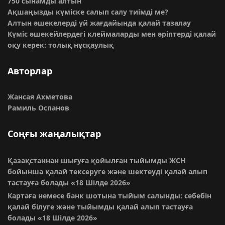
750 сынамды алтын
Ақшаңызды күміске салып салу тиімді ме?
Алтын әшекелерді үй жағдайында қалай тазалау
Күміс әшекейлердегі клеймаларды мен әріптерді қалай
оқу керек: толық нұсқаулық
Авторлар
Жансая Ахметова
Рамиль Оспанов
Соңғы жаңалықтар
Қазақстаннан шығуға қойылған тыйымды ЖСН
бойынша қалай тексеруге және шектеуді қалай алып
тастауға болады
«18 Шілде 2026»
Картаға немесе банк шотына тыйым салынды: себебін
қалай білуге және тыйымды қалай алып тастауға
болады
«18 Шілде 2026»