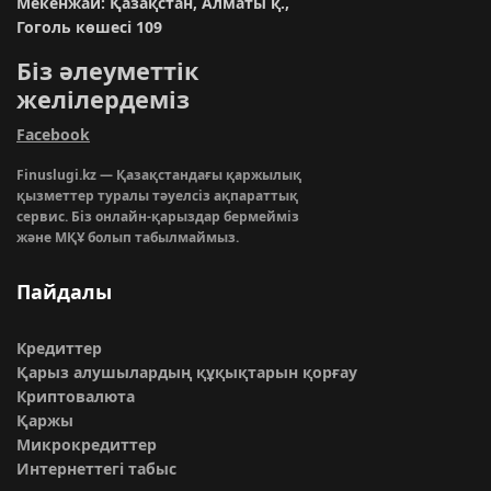
Мекенжай: Қазақстан, Алматы қ.,
Гоголь көшесі 109
Біз әлеуметтік
желілердеміз
Facebook
Finuslugi.kz — Қазақстандағы қаржылық
қызметтер туралы тәуелсіз ақпараттық
сервис. Біз онлайн-қарыздар бермейміз
және МҚҰ болып табылмаймыз.
Пайдалы
Кредиттер
Қарыз алушылардың құқықтарын қорғау
Криптовалюта
Қаржы
Микрокредиттер
Интернеттегі табыс