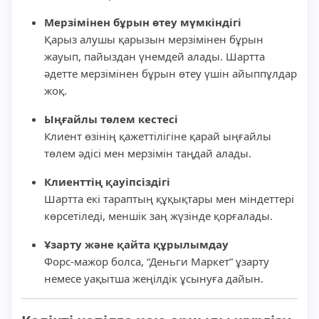
Мерзімінен бұрын өтеу мүмкіндігі
Қарыз алушы қарызын мерзімінен бұрын
жауып, пайыздан үнемдей алады. Шартта
әдетте мерзімінен бұрын өтеу үшін айыппұлдар
жоқ.
Ыңғайлы төлем кестесі
Клиент өзінің қажеттілігіне қарай ыңғайлы
төлем әдісі мен мерзімін таңдай алады.
Клиенттің қауіпсіздігі
Шартта екі тараптың құқықтары мен міндеттері
көрсетіледі, меншік заң жүзінде қорғалады.
Ұзарту және қайта құрылымдау
Форс-мажор болса, “Деньги Маркет” ұзарту
немесе уақытша жеңілдік ұсынуға дайын.