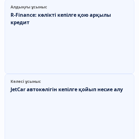
Алдыңғы ұсыныс
R-Finance: көлікті кепілге қою арқылы
кредит
Келесі ұсыныс
JetCar автокөлігін кепілге қойып несие алу