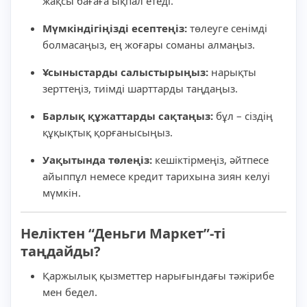
жақсы бағаға ықпал етеді.
Мүмкіндігіңізді есептеңіз:
төлеуге сенімді
болмасаңыз, ең жоғары соманы алмаңыз.
Ұсыныстарды салыстырыңыз:
нарықты
зерттеңіз, тиімді шарттарды таңдаңыз.
Барлық құжаттарды сақтаңыз:
бұл – сіздің
құқықтық қорғанысыңыз.
Уақытында төлеңіз:
кешіктірмеңіз, әйтпесе
айыппұл немесе кредит тарихына зиян келуі
мүмкін.
Неліктен “Деньги Маркет”-ті
таңдайды?
Қаржылық қызметтер нарығындағы тәжірибе
мен бедел.