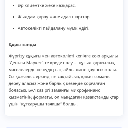
Әр клиентке жеке көзқарас.
Жылдам қарау және адал шарттар.
Автокөлікті пайдалану мүмкіндігі.
Қорытынды
Жүргізу құқығымен автокөлікті кепілге қою арқылы
“Деньги Маркет”-те кредит алу – шұғыл қаржылық
мәселелерді шешудің ыңғайлы және қауіпсіз жолы.
Сіз қозғалыс еркіндігін сақтайсыз, қажет соманы
дереу аласыз және барлық кезеңде қорғалған
боласыз. Бұл қазіргі заманғы микрофинанс
қызметінің форматы, ол мыңдаған қазақстандықтар
үшін “құтқарушы таяқша” болды.