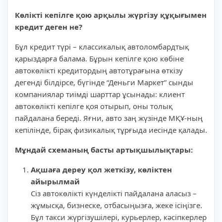
Көлікті кепілге қою арқылы жүргізу құқығымен
кредит деген не?
Бұл кредит түрі – классикалық автоломбардтық
қарыздарға балама. Бұрын кепілге қою көбіне
автокөлікті кредитордың автотұрағына өткізу
дегенді білдірсе, бүгінде “Деньги Маркет” сынды
компаниялар тиімді шарттар ұсынады: клиент
автокөлікті кепілге қоя отырып, оны толық
пайдалана береді. Яғни, авто заң жүзінде МҚҰ-ның
кепілінде, бірақ физикалық тұрғыда иесінде қалады.
Мұндай схеманың басты артықшылықтары:
Ақшаға дереу қол жеткізу, көліктен
айырылмай
Сіз автокөлікті күнделікті пайдалана аласыз –
жұмысқа, бизнеске, отбасыңызға, жеке ісіңізге.
Бұл такси жүргізушілері, курьерлер, кәсіпкерлер