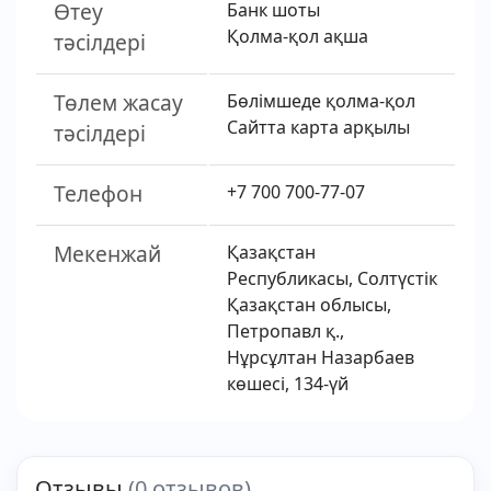
Өтеу
Банк шоты
Қолма-қол ақша
тәсілдері
Төлем жасау
Бөлімшеде қолма-қол
Сайтта карта арқылы
тәсілдері
Телефон
+7 700 700-77-07
Мекенжай
Қазақстан
Республикасы, Солтүстік
Қазақстан облысы,
Петропавл қ.,
Нұрсұлтан Назарбаев
көшесі, 134-үй
Отзывы
(0 отзывов)