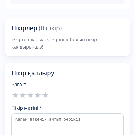
Пікірлер
(0 пікір)
Әзірге пікір жоқ. Бірінші болып пікір
қалдырыңыз!
Пікір қалдыру
Баға *
★
★
★
★
★
Пікір мәтіні *