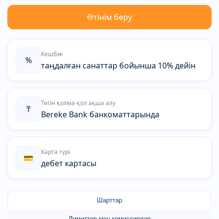
Өтінім беру
Кешбэк
%
таңдалған санаттар бойынша 10% дейін
Тегін қолма-қол ақша алу
₸
Bereke Bank банкоматтарында
Карта түрі
💳
дебет картасы
Шарттар
Лимиттер мен комиссиялар