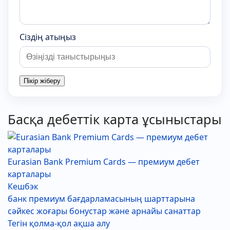
Сіздің атыңыз
Пікір жіберу
Басқа дебеттік карта ұсыныстары
Eurasian Bank Premium Cards — премиум дебет
карталары
Кешбэк
банк премиум бағдарламасының шарттарына
сәйкес жоғары бонустар және арнайы санаттар
Тегін қолма-қол ақша алу