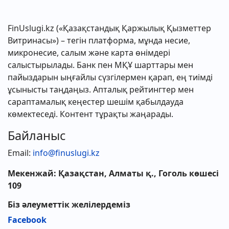
FinUslugi.kz («Қазақстандық Қаржылық Қызметтер
Витринасы») – тегін платформа, мұнда несие,
микронесиe, салым және карта өнімдері
салыстырылады. Банк пен МҚҰ шарттары мен
пайыздарын ыңғайлы сүзгілермен қарап, ең тиімді
ұсынысты таңдаңыз. Апталық рейтингтер мен
сараптамалық кеңестер шешім қабылдауда
көмектеседі. Контент тұрақты жаңарады.
Байланыс
Email:
info@finuslugi.kz
Мекенжай: Қазақстан, Алматы қ., Гоголь көшесі
109
Біз әлеуметтік желілердеміз
Facebook