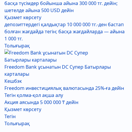
басқа түсімдер бойынша айына 300 000 тг. дейін;
шетелде айына 500 USD дейін
Қызмет көрсету
депозиттердегі қалдықтар 10 000 000 тг.-ден бастап
болған жағдайда тегін; басқа жағдайларда — айына
1 000 тг.
Толығырақ
Freedom Bank ұсынатын DC Супер Батырлары
карталары
Кешбэк
Freedom инвестициялық валютасында 25%-ға дейін
Тегін қолма-қол ақша алу
Акция аясында 5 000 000 ₸ дейін
Қызмет көрсету
Тегін
Толығырақ