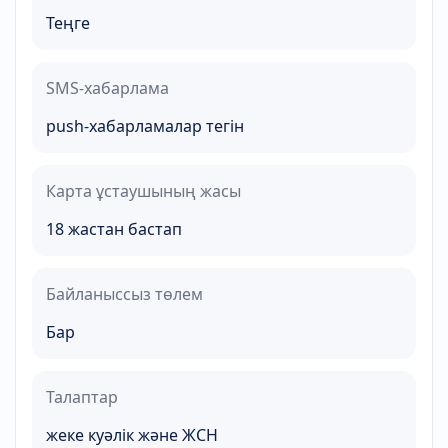
Теңге
SMS-хабарлама
push-хабарламалар тегін
Карта ұстаушының жасы
18 жастан бастап
Байланыссыз төлем
Бар
Талаптар
жеке куәлік және ЖСН