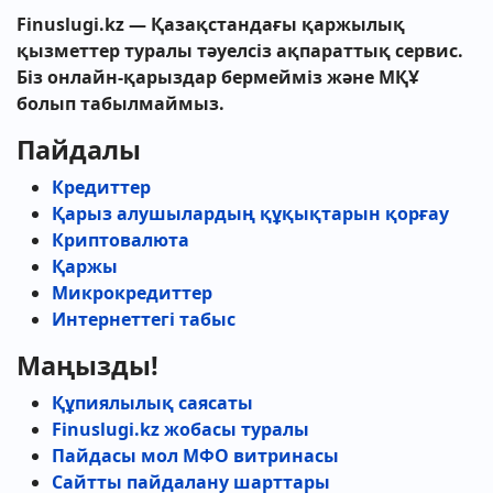
Finuslugi.kz — Қазақстандағы қаржылық
қызметтер туралы тәуелсіз ақпараттық сервис.
Біз онлайн-қарыздар бермейміз және МҚҰ
болып табылмаймыз.
Пайдалы
Кредиттер
Қарыз алушылардың құқықтарын қорғау
Криптовалюта
Қаржы
Микрокредиттер
Интернеттегі табыс
Маңызды!
Құпиялылық саясаты
Finuslugi.kz жобасы туралы
Пайдасы мол МФО витринасы
Сайтты пайдалану шарттары