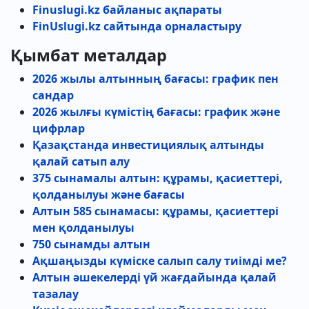
Finuslugi.kz байланыс ақпараты
FinUslugi.kz сайтында орналастыру
Қымбат металдар
2026 жылы алтынның бағасы: график пен
сандар
2026 жылғы күмістің бағасы: график және
цифрлар
Қазақстанда инвестициялық алтынды
қалай сатып алу
375 сынамалы алтын: құрамы, қасиеттері,
қолданылуы және бағасы
Алтын 585 сынамасы: құрамы, қасиеттері
мен қолданылуы
750 сынамды алтын
Ақшаңызды күміске салып салу тиімді ме?
Алтын әшекелерді үй жағдайында қалай
тазалау