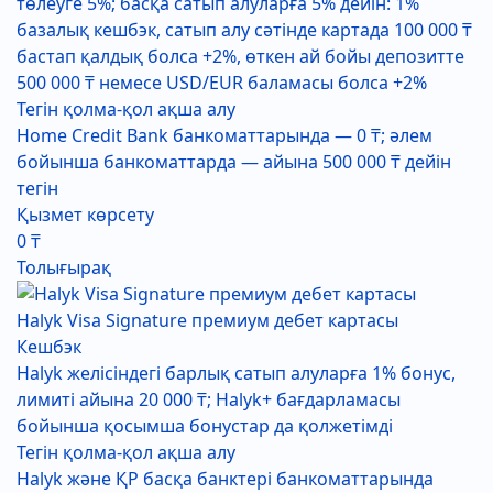
төлеуге 5%; басқа сатып алуларға 5% дейін: 1%
базалық кешбэк, сатып алу сәтінде картада 100 000 ₸
бастап қалдық болса +2%, өткен ай бойы депозитте
500 000 ₸ немесе USD/EUR баламасы болса +2%
Тегін қолма-қол ақша алу
Home Credit Bank банкоматтарында — 0 ₸; әлем
бойынша банкоматтарда — айына 500 000 ₸ дейін
тегін
Қызмет көрсету
0 ₸
Толығырақ
Halyk Visa Signature премиум дебет картасы
Кешбэк
Halyk желісіндегі барлық сатып алуларға 1% бонус,
лимиті айына 20 000 ₸; Halyk+ бағдарламасы
бойынша қосымша бонустар да қолжетімді
Тегін қолма-қол ақша алу
Halyk және ҚР басқа банктері банкоматтарында