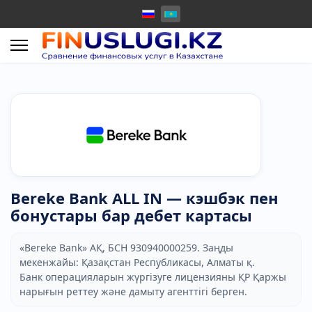
Bereke Bank ALL IN — кэшбэк пен
бонустары бар дебет картасы
«Bereke Bank» АҚ, БСН 930940000259. Заңды
мекенжайы: Қазақстан Республикасы, Алматы қ.
Банк операцияларын жүргізуге лицензияны ҚР Қаржы
нарығын реттеу және дамыту агенттігі берген.