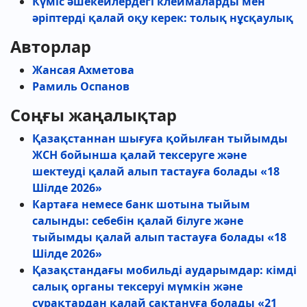
Күміс әшекейлердегі клеймаларды мен
әріптерді қалай оқу керек: толық нұсқаулық
Авторлар
Жансая Ахметова
Рамиль Оспанов
Соңғы жаңалықтар
Қазақстаннан шығуға қойылған тыйымды
ЖСН бойынша қалай тексеруге және
шектеуді қалай алып тастауға болады
«18
Шілде 2026»
Картаға немесе банк шотына тыйым
салынды: себебін қалай білуге және
тыйымды қалай алып тастауға болады
«18
Шілде 2026»
Қазақстандағы мобильді аударымдар: кімді
салық органы тексеруі мүмкін және
сұрақтардан қалай сақтануға болады
«21