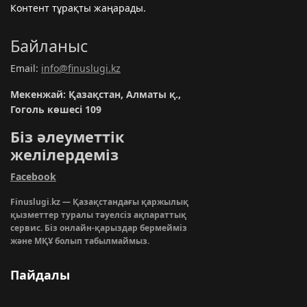
Контент тұрақты жаңарады.
Байланыс
Email:
info@finuslugi.kz
Мекенжай: Қазақстан, Алматы қ.,
Гоголь көшесі 109
Біз әлеуметтік
желілердеміз
Facebook
Finuslugi.kz — Қазақстандағы қаржылық
қызметтер туралы тәуелсіз ақпараттық
сервис. Біз онлайн-қарыздар бермейміз
және МҚҰ болып табылмаймыз.
Пайдалы