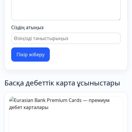
Сіздің атыңыз
Пікір жіберу
Басқа дебеттік карта ұсыныстары