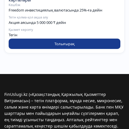
Кешбэк
Freedom инвестициялық валютасында 25%-ға дейін
Тегін қолма-қол ақша алу
Акция аясында 5 000 000 ₸ дейін
Қызмет көрсету
Тегін
Толығырақ
FinUslugi.kz («Қазақстандық Қаржылық Қызметтер
Витринасы») – тегін платформа, мұнда несие, микронесиe,
салым және карта өнімдері салыстырылады. Банк пен МҚҰ
шарттары мен пайыздарын ыңғайлы сүзгілермен қарап,
ең тиімді ұсынысты таңдаңыз. Апталық рейтингтер мен
сараптамалық кеңестер шешім қабылдауда көмектеседі.