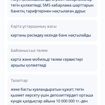
тегін қолжетімді; SMS-хабарлама шарттарын
банктің тарифтерінен нақтылаған дұрыс
Карта ұстаушының жасы
картаны рәсімдеу кезінде банк нақтылайды
Байланыссыз төлем
карта және мобильді төлем сервистері
арқылы қолжетімді
Талаптар
жеке басты куәландыратын құжат; тегін
қызмет көрсету үшін депозиттердегі орташа
күндік қалдықтар айына 10 000 000 тг.-ден