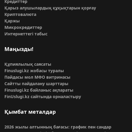
Кредиттер
Қарыз алушылардың құқықтарын қорғау
Криптовалюта
Қаржы
Микрокредиттер
Интернеттегі табыс
Маңызды!
Құпиялылық саясаты
Finuslugi.kz жобасы туралы
Пайдасы мол МФО витринасы
Сайтты пайдалану шарттары
Finuslugi.kz байланыс ақпараты
FinUslugi.kz сайтында орналастыру
Қымбат металдар
2026 жылы алтынның бағасы: график пен сандар