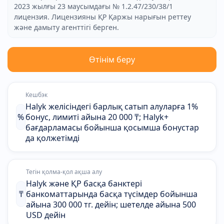
2023 жылғы 23 маусымдағы № 1.2.47/230/38/1
лицензия. Лицензияны ҚР Қаржы нарығын реттеу
және дамыту агенттігі берген.
Өтінім беру
Кешбэк
Halyk желісіндегі барлық сатып алуларға 1%
%
бонус, лимиті айына 20 000 ₸; Halyk+
бағдарламасы бойынша қосымша бонустар
да қолжетімді
Тегін қолма-қол ақша алу
Halyk және ҚР басқа банктері
₸
банкоматтарында басқа түсімдер бойынша
айына 300 000 тг. дейін; шетелде айына 500
USD дейін