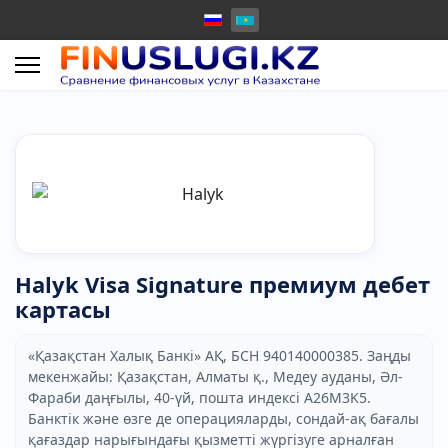
Halyk Visa Signature премиум дебет
картасы
«Қазақстан Халық Банкі» АҚ, БСН 940140000385. Заңды
мекенжайы: Қазақстан, Алматы қ., Медеу ауданы, Әл-
Фараби даңғылы, 40-үй, пошта индексі A26M3K5.
Банктік және өзге де операцияларды, сондай-ақ бағалы
қағаздар нарығындағы қызметті жүргізуге арналған