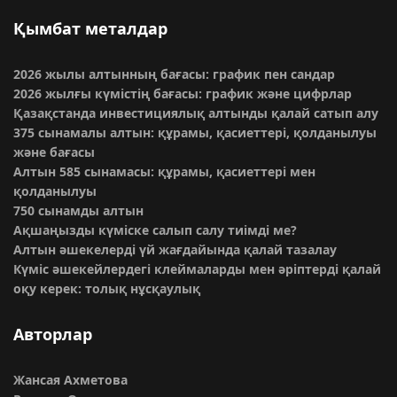
Қымбат металдар
2026 жылы алтынның бағасы: график пен сандар
2026 жылғы күмістің бағасы: график және цифрлар
Қазақстанда инвестициялық алтынды қалай сатып алу
375 сынамалы алтын: құрамы, қасиеттері, қолданылуы
және бағасы
Алтын 585 сынамасы: құрамы, қасиеттері мен
қолданылуы
750 сынамды алтын
Ақшаңызды күміске салып салу тиімді ме?
Алтын әшекелерді үй жағдайында қалай тазалау
Күміс әшекейлердегі клеймаларды мен әріптерді қалай
оқу керек: толық нұсқаулық
Авторлар
Жансая Ахметова