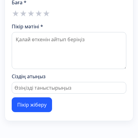
Баға *
★
★
★
★
★
Пікір мәтіні *
Сіздің атыңыз
Пікір жіберу