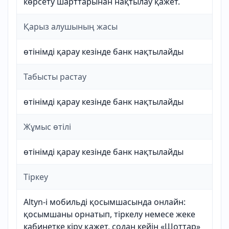
көрсету шарттарынан нақтылау қажет.
Қарыз алушының жасы
өтінімді қарау кезінде банк нақтылайды
Табысты растау
өтінімді қарау кезінде банк нақтылайды
Жұмыс өтілі
өтінімді қарау кезінде банк нақтылайды
Тіркеу
Altyn-i мобильді қосымшасында онлайн:
қосымшаны орнатып, тіркелу немесе жеке
кабинетке кіру қажет, содан кейін «Шоттар»