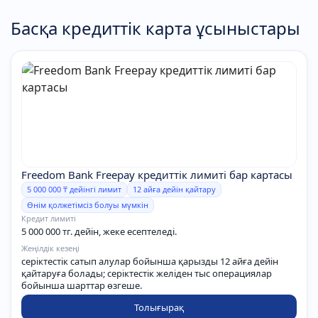
Басқа кредиттік карта ұсыныстары
Freedom Bank Freepay кредиттік лимиті бар картасы
5 000 000 ₸ дейінгі лимит
12 айға дейін қайтару
Өнім қолжетімсіз болуы мүмкін
Кредит лимиті
5 000 000 тг. дейін, жеке есептеледі.
Жеңілдік кезеңі
серіктестік сатып алулар бойынша қарызды 12 айға дейін
қайтаруға болады; серіктестік желіден тыс операциялар
бойынша шарттар өзгеше.
Толығырақ