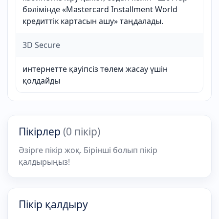
бөлімінде «Mastercard Installment World
кредиттік картасын ашу» таңдалады.
3D Secure
интернетте қауіпсіз төлем жасау үшін
қолдайды
Пікірлер
(0 пікір)
Әзірге пікір жоқ. Бірінші болып пікір
қалдырыңыз!
Пікір қалдыру