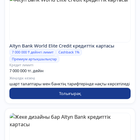
Altyn Bank World Elite Credit кредиттік картасы
7 000 000 ₸ дейінгі лимит
Cashback 1%
Премиум артықшылықтар
Кредит лимиті
7 000 000 тг. дейін
Жеңілдік кезеңі
шарт талаптары мен банктің тарифтерінде нақты көрсетіледі
Толығырақ