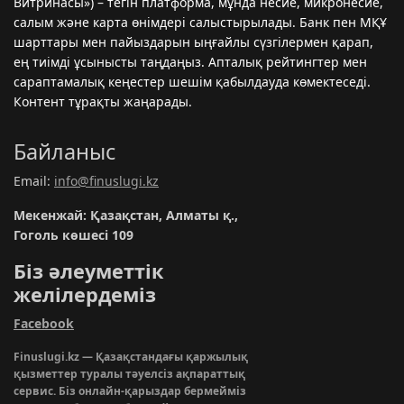
Витринасы») – тегін платформа, мұнда несие, микронесиe,
салым және карта өнімдері салыстырылады. Банк пен МҚҰ
шарттары мен пайыздарын ыңғайлы сүзгілермен қарап,
ең тиімді ұсынысты таңдаңыз. Апталық рейтингтер мен
сараптамалық кеңестер шешім қабылдауда көмектеседі.
Контент тұрақты жаңарады.
Байланыс
Email:
info@finuslugi.kz
Мекенжай: Қазақстан, Алматы қ.,
Гоголь көшесі 109
Біз әлеуметтік
желілердеміз
Facebook
Finuslugi.kz — Қазақстандағы қаржылық
қызметтер туралы тәуелсіз ақпараттық
сервис. Біз онлайн-қарыздар бермейміз