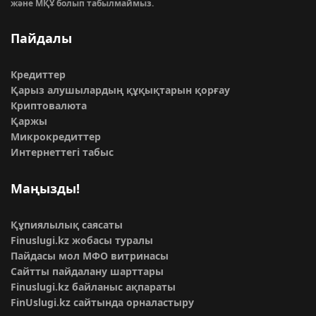
және МҚҰ болып табылмаймыз.
Пайдалы
Кредиттер
Қарыз алушылардың құқықтарын қорғау
Криптовалюта
Қаржы
Микрокредиттер
Интернеттегі табыс
Маңызды!
Құпиялылық саясаты
Finuslugi.kz жобасы туралы
Пайдасы мол МФО витринасы
Сайтты пайдалану шарттары
Finuslugi.kz байланыс ақпараты
FinUslugi.kz сайтында орналастыру