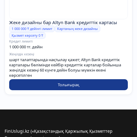
Жеке дизайны бар Altyn Bank кредиттік картасы
1 000 000 ₸ дейінгі лимит
Картаның жеке дизайны
Қызмет көрсету 0 ₸
Кредит лимиті
1 000 000 тг. дейін
Жеңілдік кезеңі
шарт талаптарында нақтылау қажет; Altyn Bank кредиттік
карталары бөлімінде кейбір кредиттік карталар бойынша
жеңілдік кезеңі 60 күнге дейін болуы мүмкін екені
көрсетілген
Толығырақ
FinUslugi.kz («Қазақстандық Қаржылық Қызметтер