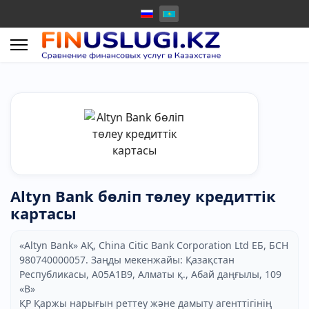
Altyn Bank бөліп төлеу кредиттік
картасы
«Altyn Bank» АҚ, China Citic Bank Corporation Ltd ЕБ, БСН
980740000057. Заңды мекенжайы: Қазақстан
Республикасы, A05A1B9, Алматы қ., Абай даңғылы, 109
«В»
ҚР Қаржы нарығын реттеу және дамыту агенттігінің