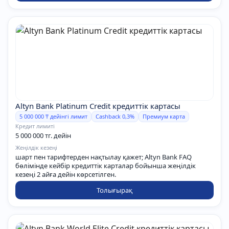
Altyn Bank Platinum Credit кредиттік картасы
5 000 000 ₸ дейінгі лимит
Cashback 0,3%
Премиум карта
Кредит лимиті
5 000 000 тг. дейін
Жеңілдік кезеңі
шарт пен тарифтерден нақтылау қажет; Altyn Bank FAQ
бөлімінде кейбір кредиттік карталар бойынша жеңілдік
кезеңі 2 айға дейін көрсетілген.
Толығырақ