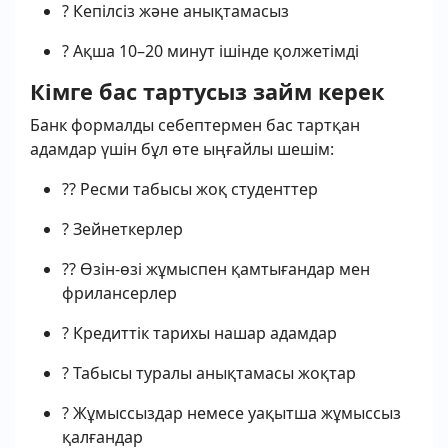
? Кепілсіз және анықтамасыз
? Ақша 10–20 минут ішінде қолжетімді
Кімге бас тартусыз займ керек
Банк формалды себептермен бас тартқан
адамдар үшін бұл өте ыңғайлы шешім:
?‍? Ресми табысы жоқ студенттер
? Зейнеткерлер
?‍? Өзін-өзі жұмыспен қамтығандар мен
фрилансерлер
? Кредиттік тарихы нашар адамдар
? Табысы туралы анықтамасы жоқтар
? Жұмыссыздар немесе уақытша жұмыссыз
қалғандар