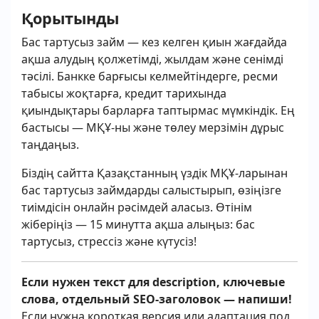
Қорытынды
Бас тартусыз займ — кез келген қиын жағдайда
ақша алудың қолжетімді, жылдам және сенімді
тәсілі. Банкке барғысы келмейтіндерге, ресми
табысы жоқтарға, кредит тарихында
қиындықтары барларға таптырмас мүмкіндік. Ең
бастысы — МҚҰ-ны және төлеу мерзімін дұрыс
таңдаңыз.
Біздің сайтта Қазақстанның үздік МҚҰ-ларынан
бас тартусыз займдарды салыстырып, өзіңізге
тиімдісін онлайн рәсімдей аласыз. Өтінім
жіберіңіз — 15 минутта ақша алыңыз: бас
тартусыз, стрессіз және күтусіз!
Если нужен текст для description, ключевые
слова, отдельный SEO-заголовок — напиши!
Если нужна короткая версия или адаптация под