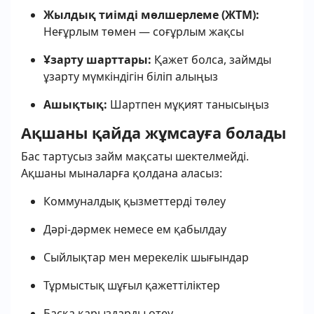
Жылдық тиімді мөлшерлеме (ЖТМ):
Неғұрлым төмен — соғұрлым жақсы
Ұзарту шарттары:
Қажет болса, займды
ұзарту мүмкіндігін біліп алыңыз
Ашықтық:
Шартпен мұқият танысыңыз
Ақшаны қайда жұмсауға болады
Бас тартусыз займ мақсаты шектелмейді.
Ақшаны мыналарға қолдана аласыз:
Коммуналдық қызметтерді төлеу
Дәрі-дәрмек немесе ем қабылдау
Сыйлықтар мен мерекелік шығындар
Тұрмыстық шұғыл қажеттіліктер
Басқа қарыздарды өтеу