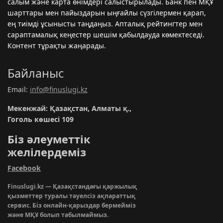
салым және карта өнімдері салыстырылады. Банк пен МҚҰ
шарттары мен пайыздарын ыңғайлы сүзгілермен қарап,
ең тиімді ұсынысты таңдаңыз. Апталық рейтингтер мен
сараптамалық кеңестер шешім қабылдауда көмектеседі.
Контент тұрақты жаңарады.
Байланыс
Email:
info@finuslugi.kz
Мекенжай: Қазақстан, Алматы қ.,
Гоголь көшесі 109
Біз әлеуметтік
желілердеміз
Facebook
Finuslugi.kz — Қазақстандағы қаржылық
қызметтер туралы тәуелсіз ақпараттық
сервис. Біз онлайн-қарыздар бермейміз
және МҚҰ болып табылмаймыз.