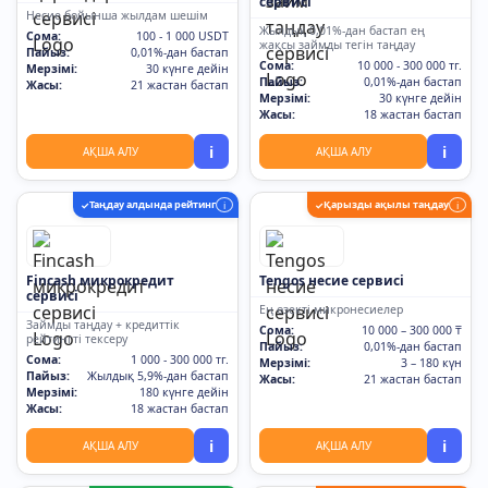
сервисі
Несие бойынша жылдам шешім
Жылдық 0,01%-дан бастап ең
Сома:
100 - 1 000 USDT
жақсы займды тегін таңдау
Пайыз:
0,01%-дан бастап
Сома:
10 000 - 300 000 тг.
Мерзімі:
30 күнге дейін
Пайыз:
0,01%-дан бастап
Жасы:
21 жастан бастап
Мерзімі:
30 күнге дейін
Жасы:
18 жастан бастап
i
i
АҚША АЛУ
АҚША АЛУ
Таңдау алдында рейтинг
Қарызды ақылы таңдау
✓
i
✓
i
Fincash микрокредит
Tengos несие сервисі
сервисі
Ең өзекті микронесиелер
Займды таңдау + кредиттік
Сома:
10 000 – 300 000 ₸
рейтингті тексеру
Пайыз:
0,01%-дан бастап
Сома:
1 000 - 300 000 тг.
Мерзімі:
3 – 180 күн
Пайыз:
Жылдық 5,9%-дан бастап
Жасы:
21 жастан бастап
Мерзімі:
180 күнге дейін
Жасы:
18 жастан бастап
i
i
АҚША АЛУ
АҚША АЛУ