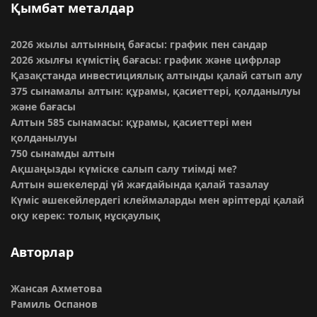
Қымбат металдар
2026 жылы алтынның бағасы: график пен сандар
2026 жылғы күмістің бағасы: график және цифрлар
Қазақстанда инвестициялық алтынды қалай сатып алу
375 сынамалы алтын: құрамы, қасиеттері, қолданылуы
және бағасы
Алтын 585 сынамасы: құрамы, қасиеттері мен
қолданылуы
750 сынамды алтын
Ақшаңызды күміске салып салу тиімді ме?
Алтын әшекелерді үй жағдайында қалай тазалау
Күміс әшекейлердегі клеймаларды мен әріптерді қалай
оқу керек: толық нұсқаулық
Авторлар
Жансая Ахметова
Рамиль Оспанов