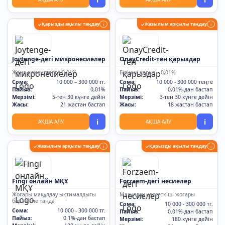
Қарызды ақылы таңдау
Жазылым арқылы таңдау
✓
i
✓
i
Joytenge-дегі микронесиелер
OnayCredit-тен қарыздар
Жаңа клиенттерге 0,01%
Бірінші қарыз – 0,01%
Сома:
10 000 – 300 000 тг.
Сома:
10 000 - 300 000 теңге
Пайыз:
0,01%
Пайыз:
0,01%-дан бастап
Мерзімі:
5-тен 30 күнге дейін
Мерзімі:
3-тен 30 күнге дейін
Жасы:
21 жастан бастап
Жасы:
18 жастан бастап
i
i
АҚША АЛУ
АҚША АЛУ
Жазылым арқылы таңдау
Қарызды ақылы таңдау
✓
i
✓
i
Fingi онлайн МҚҰ
Forzaem-дегі несиелер
Жоғары мақұлдау ықтималдығы
Мақұлдау көрсеткіші жоғары
бар несие таңда
Сома:
10 000 - 300 000 тг.
Сома:
10 000 - 300 000 тг.
Пайыз:
0.01%-дан бастап
Пайыз:
0.1%-дан бастап
Мерзімі:
180 күнге дейін