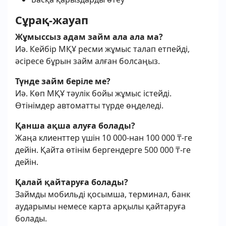
Сұрақ-жауап
Жұмыссыз адам займ ала ала ма?
Иә. Кейбір МҚҰ ресми жұмыс талап етпейді,
әсіресе бұрын займ алған болсаңыз.
Түнде займ беріле ме?
Иә. Көп МҚҰ тәулік бойы жұмыс істейді.
Өтінімдер автоматты түрде өңделеді.
Қанша ақша алуға болады?
Жаңа клиенттер үшін 10 000-нан 100 000 ₸-ге
дейін. Қайта өтінім бергендерге 500 000 ₸-ге
дейін.
Қалай қайтаруға болады?
Займды мобильді қосымша, терминал, банк
аударымы немесе карта арқылы қайтаруға
болады.