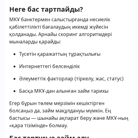
Неге бас тартпайды?
МКҰ банктермен салыстырғанда несиелік
қабілеттілікті бағалаудың икемді жүйесін
қолданады. Арнайы скоринг алгоритмдері
мыналарды қарайды:
Түсетін қаражаттың тұрақтылығы
Интернеттегі белсенділік
Әлеуметтік факторлар (тіркелу, жас, статус)
Басқа МКҰ-дан алынған займ тарихы
Егер бұрын төлем мерзімін кешіктірген
болсаңыз да, займ мақұлдануы мүмкін. Ең
бастысы — шынайы ақпарат беру және МКҰ-ның
«қара тізімінде» болмау.
Бас тартусыз займ алу —