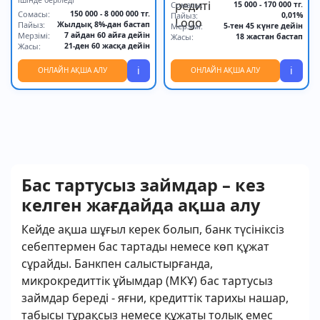
Сомасы:
15 000 - 170 000 тг.
Сомасы:
150 000 - 8 000 000 тг.
Пайыз:
0,01%
Пайыз:
Жылдық 8%-дан бастап
Мерзімі:
5-тен 45 күнге дейін
Мерзімі:
7 айдан 60 айға дейін
Жасы:
18 жастан бастап
Жасы:
21-ден 60 жасқа дейін
i
i
ОНЛАЙН АҚША АЛУ
ОНЛАЙН АҚША АЛУ
Бас тартусыз займдар – кез
келген жағдайда ақша алу
Кейде ақша шұғыл керек болып, банк түсініксіз
себептермен бас тартады немесе көп құжат
сұрайды. Банкпен салыстырғанда,
микрокредиттік ұйымдар (МКҰ) бас тартусыз
займдар береді - яғни, кредиттік тарихы нашар,
табысы тұрақсыз немесе құжаты толық емес