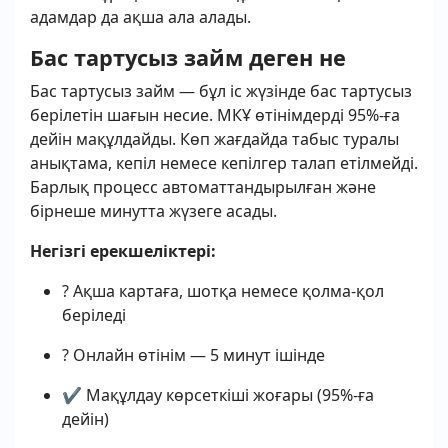
адамдар да ақша ала алады.
Бас тартусыз займ деген не
Бас тартусыз займ — бұл іс жүзінде бас тартусыз
берілетін шағын несие. МКҰ өтінімдерді 95%-ға
дейін мақұлдайды. Көп жағдайда табыс туралы
анықтама, кепіл немесе кепілгер талап етілмейді.
Барлық процесс автоматтандырылған және
бірнеше минутта жүзеге асады.
Негізгі ерекшеліктері:
? Ақша картаға, шотқа немесе қолма-қол
беріледі
? Онлайн өтінім — 5 минут ішінде
✔ Мақұлдау көрсеткіші жоғары (95%-ға
дейін)