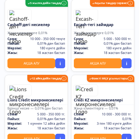
5 жылға дейін таңдау
Ақылы таңдау сервисі
✓
i
✓
i
Cashoff-дегі несиелер
Excash-тегі займдар
Жаңа клиенттерге 0,01%
Жаңа клиенттерге 0,01%
Сома:
10 000 - 350 000 теңге
Сома:
5 000 - 500 000 тг.
Пайыз:
0,01%-дан бастап
Пайыз:
0,01%-дан бастап
Мерзімі:
180 күнге дейін
Мерзімі:
180 күнге дейін
Жасы:
18 жастан бастап
Жасы:
18 жастан бастап
i
i
АҚША АЛУ
АҚША АЛУ
12 айға дейін таңдау
Өзекті МҚҰ ұсыныстары
✓
i
✓
i
Lions Credit микронесиелері
Credi KZ микронесиелері
Бірінші несие — 0,01%-дан бастап
Жаңа клиенттерге — 0,01%
Сома:
5 000 - 350 000 тг.
Сома:
10 000 - 300 000 тг.
Пайыз:
0,01%-дан бастап
Пайыз:
0,01%
Мерзімі:
1 күннен 12 айға дейін
Мерзімі:
3-тен 180 күнге дейін
Жасы:
18 жастан бастап
Жасы:
18 жастан бастап
i
i
АҚША АЛУ
АҚША АЛУ