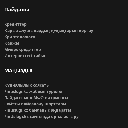
Пайдалы
Кредиттер
Қарыз алушылардың құқықтарын қорғау
Криптовалюта
Қаржы
Микрокредиттер
Интернеттегі табыс
Маңызды!
Құпиялылық саясаты
Finuslugi.kz жобасы туралы
Пайдасы мол МФО витринасы
Сайтты пайдалану шарттары
Finuslugi.kz байланыс ақпараты
FinUslugi.kz сайтында орналастыру