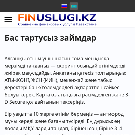
Бас тартусыз займдар
Алғашқы өтінім үшін шағын сома мен қысқа
мерзімді таңдаңыз — скоринг осындай өтінімдерді
жиірек мақұлдайды. Анкетаны қатесіз толтырыңыз:
АТЫ-ЖӨНІ, ЖСН (ИИН), мекенжай және табыс
деректері банк/төлемдердегі ақпаратпен сәйкес
болуы керек. Карта өз атыңызға рәсімделген және 3-
D Secure қолдайтынын тексеріңіз.
Бір уақытта 10 жерге өтінім бермеңіз — антифрод
мұны көреді және бағаны түсіреді. Ең дұрысы: ең
лоялды МҚҰ-ларды таңдап, бірінен соң біріне 3–4