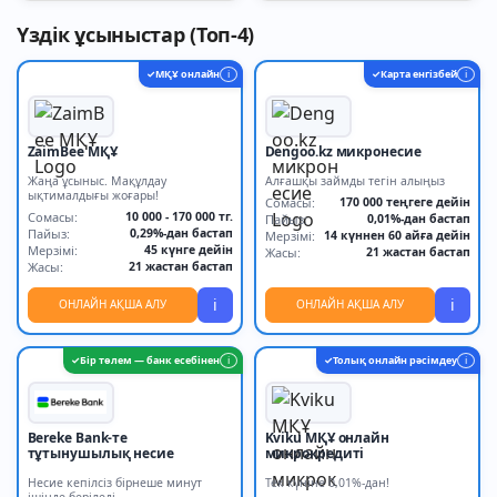
Үздік ұсыныстар (Топ-4)
МҚҰ онлайн
Карта енгізбей
✓
i
✓
i
ZaimBee МҚҰ
Dengoo.kz микронесие
Жаңа ұсыныс. Мақұлдау
Алғашқы займды тегін алыңыз
ықтималдығы жоғары!
Сомасы:
170 000 теңгеге дейін
Сомасы:
10 000 - 170 000 тг.
Пайыз:
0,01%-дан бастап
Пайыз:
0,29%-дан бастап
Мерзімі:
14 күннен 60 айға дейін
Мерзімі:
45 күнге дейін
Жасы:
21 жастан бастап
Жасы:
21 жастан бастап
i
i
ОНЛАЙН АҚША АЛУ
ОНЛАЙН АҚША АЛУ
Бір төлем — банк есебінен
Толық онлайн рәсімдеу
✓
i
✓
i
Bereke Bank-те
Kviku МҚҰ онлайн
тұтынушылық несие
микрокредиті
Несие кепілсіз бірнеше минут
Тек күніне 0,01%-дан!
ішінде беріледі