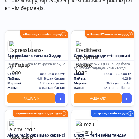
өтінім жіберу; бір күнде бір компанияға бірнеше рет
өтінім бермеңіз.
Қарызды онлайн таңдау
Нашар КТ болса да таңдау
✓
i
✓
i
ExpressLoans-тағы займдар
Credithero кредиттік сервисі
Жылдам анкета толтыру және ақша
Кредиттік тарихы (КТ) нашар болса
алу
да, кредит таңдауға көмектеседі.
Сома:
1 000 - 300 000 тг.
Сома:
1 000 - 350 000 тг.
Пайыз:
0,01%-дан бастап
Пайыз:
0,28%
Мерзімі:
180 күнге дейін
Мерзімі:
360 күнге дейін
Жасы:
18 жастан бастап
Жасы:
18 жастан бастап
i
i
АҚША АЛУ
АҚША АЛУ
Криптовалютадағы қарыздар
Қарызды тегін таңдау
✓
i
✓
i
AlemCredit қарыздар сервисі
Crezu — тегін займ таңдау