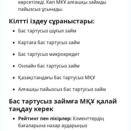
көрсетіледі. Көп МКҰ алғашқы займды
пайызсыз ұсынады.
Кілтті іздеу сұраныстары:
Бас тартусыз шұғыл займ
Картаға бас тартусыз займ
Бас тартусыз микрокредит
Онлайн бас тартусыз займ
Қазақстандағы бас тартусыз МҚҰ
Алғашқы пайызсыз бас тартусыз займ
Бас тартусыз займға МҚҰ қалай
таңдау керек
Рейтинг пен пікірлер:
Клиенттердің
бағаларына назар аударыңыз