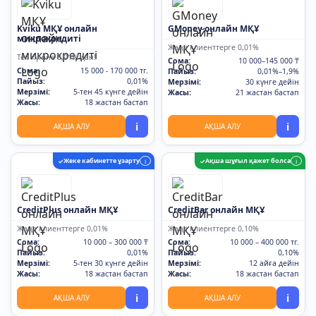
Kviku МҚҰ онлайн
GMoney онлайн МҚҰ
микрокредиті
Жаңа клиенттерге 0,01%
Тек күніне 0,01%-дан!
Сома:
10 000–145 000 ₸
Сома:
15 000 - 170 000 тг.
Пайыз:
0,01%–1,9%
Пайыз:
0,01%
Мерзімі:
30 күнге дейін
Мерзімі:
5-тен 45 күнге дейін
Жасы:
21 жастан бастап
Жасы:
18 жастан бастап
i
i
АҚША АЛУ
АҚША АЛУ
Жеке кабинетте ұзарту
Ақша шұғыл қажет болса
✓
i
✓
i
CreditPlus онлайн МҚҰ
CreditBar онлайн МҚҰ
Жаңа клиенттерге 0,01%
Жаңа клиенттерге 0,10%
Сома:
10 000 – 300 000 ₸
Сома:
10 000 – 400 000 тг.
Пайыз:
0,01%
Пайыз:
0,10%
Мерзімі:
5-тен 30 күнге дейін
Мерзімі:
12 айға дейін
Жасы:
18 жастан бастап
Жасы:
18 жастан бастап
i
i
АҚША АЛУ
АҚША АЛУ