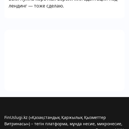
лендинг — тоже сделаю.
FinUslugi.kz («Қазақстандық Қаржылық Қызметтер
Витринасы») – тегін платформа, мұнда несие, микронесиe,