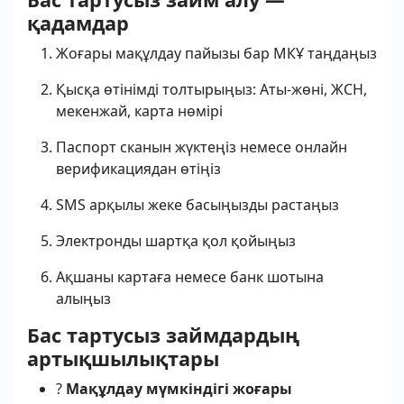
қадамдар
Жоғары мақұлдау пайызы бар МКҰ таңдаңыз
Қысқа өтінімді толтырыңыз: Аты-жөні, ЖСН,
мекенжай, карта нөмірі
Паспорт сканын жүктеңіз немесе онлайн
верификациядан өтіңіз
SMS арқылы жеке басыңызды растаңыз
Электронды шартқа қол қойыңыз
Ақшаны картаға немесе банк шотына
алыңыз
Бас тартусыз займдардың
артықшылықтары
?
Мақұлдау мүмкіндігі жоғары