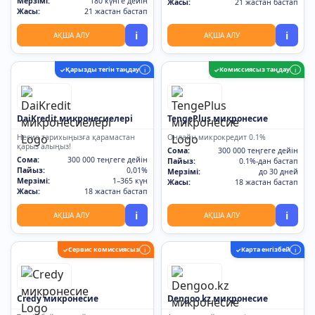
Мерзімі:
180 күнге дейін
Жасы:
21 жастан бастап
Жасы:
21 жастан бастап
i
i
АҚША АЛУ
АҚША АЛУ
Қарызды тегін таңдау
Комиссиясыз таңдау
✓
i
✓
i
DaiKredit микронесиелері
TengePlus микронесие
Несие тарихыңызға қарамастан
Онлайн микрокредит 0.1%
қарыз алыңыз!
Сома:
300 000 теңгеге дейін
Сома:
300 000 теңгеге дейін
Пайыз:
0.1%-дан бастап
Пайыз:
0,01%
Мерзімі:
до 30 дней
Мерзімі:
1–365 күн
Жасы:
18 жастан бастап
Жасы:
18 жастан бастап
i
i
АҚША АЛУ
АҚША АЛУ
Сервис комиссиясыз
Карта енгізбей
✓
i
✓
i
Credy микронесие
Dengoo.kz микронесие