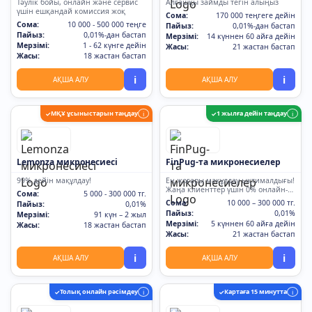
Тәулік бойы, онлайн және сервис
Алғашқы займды тегін алыңыз
үшін ешқандай комиссия жоқ
Сома:
170 000 теңгеге дейін
Сома:
10 000 - 500 000 теңге
Пайыз:
0,01%-дан бастап
Пайыз:
0,01%-дан бастап
Мерзімі:
14 күннен 60 айға дейін
Мерзімі:
1 - 62 күнге дейін
Жасы:
21 жастан бастап
Жасы:
18 жастан бастап
i
i
АҚША АЛУ
АҚША АЛУ
МҚҰ ұсыныстарын таңдау
1 жылға дейін таңдау
✓
i
✓
i
Lemonza микронесиесі
FinPug-та микронесиелер
99% дейін мақұлдау!
Ең жоғары мақұлдау ықтималдығы!
Жаңа клиенттер үшін 0% онлайн-
Сома:
5 000 - 300 000 тг.
қарыз
Сома:
10 000 – 300 000 тг.
Пайыз:
0,01%
Пайыз:
0,01%
Мерзімі:
91 күн – 2 жыл
Мерзімі:
5 күннен 60 айға дейін
Жасы:
18 жастан бастап
Жасы:
21 жастан бастап
i
i
АҚША АЛУ
АҚША АЛУ
Толық онлайн рәсімдеу
Картаға 15 минутта
✓
i
✓
i