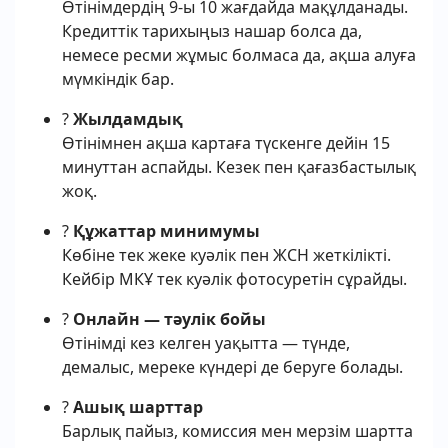
Өтінімдердің 9-ы 10 жағдайда мақұлданады.
Кредиттік тарихыңыз нашар болса да,
немесе ресми жұмыс болмаса да, ақша алуға
мүмкіндік бар.
?
Жылдамдық
Өтінімнен ақша картаға түскенге дейін 15
минуттан аспайды. Кезек пен қағазбастылық
жоқ.
?
Құжаттар минимумы
Көбіне тек жеке куәлік пен ЖСН жеткілікті.
Кейбір МКҰ тек куәлік фотосуретін сұрайды.
?
Онлайн — тәулік бойы
Өтінімді кез келген уақытта — түнде,
демалыс, мереке күндері де беруге болады.
?
Ашық шарттар
Барлық пайыз, комиссия мен мерзім шартта