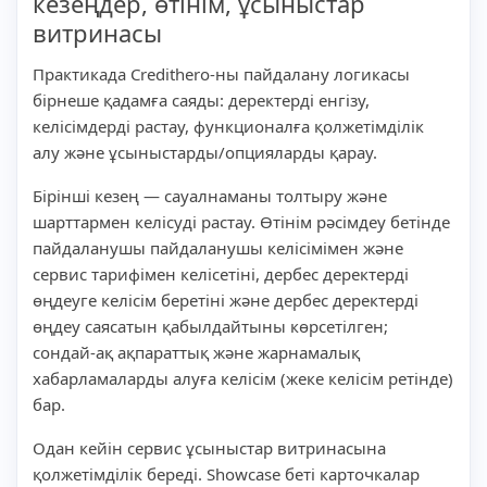
кезеңдер, өтінім, ұсыныстар
витринасы
Практикада Credithero-ны пайдалану логикасы
бірнеше қадамға саяды: деректерді енгізу,
келісімдерді растау, функционалға қолжетімділік
алу және ұсыныстарды/опцияларды қарау.
Бірінші кезең — сауалнаманы толтыру және
шарттармен келісуді растау. Өтінім рәсімдеу бетінде
пайдаланушы пайдаланушы келісімімен және
сервис тарифімен келісетіні, дербес деректерді
өңдеуге келісім беретіні және дербес деректерді
өңдеу саясатын қабылдайтыны көрсетілген;
сондай-ақ ақпараттық және жарнамалық
хабарламаларды алуға келісім (жеке келісім ретінде)
бар.
Одан кейін сервис ұсыныстар витринасына
қолжетімділік береді. Showcase беті карточкалар