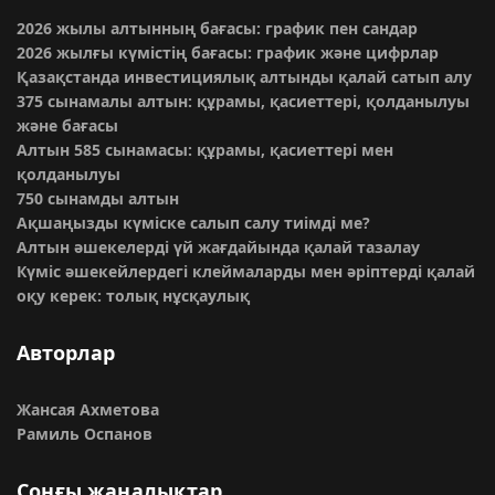
2026 жылы алтынның бағасы: график пен сандар
2026 жылғы күмістің бағасы: график және цифрлар
Қазақстанда инвестициялық алтынды қалай сатып алу
375 сынамалы алтын: құрамы, қасиеттері, қолданылуы
және бағасы
Алтын 585 сынамасы: құрамы, қасиеттері мен
қолданылуы
750 сынамды алтын
Ақшаңызды күміске салып салу тиімді ме?
Алтын әшекелерді үй жағдайында қалай тазалау
Күміс әшекейлердегі клеймаларды мен әріптерді қалай
оқу керек: толық нұсқаулық
Авторлар
Жансая Ахметова
Рамиль Оспанов
Соңғы жаңалықтар