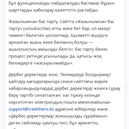
бұл функционалды пайдалануды бастамас бұрын
шарттарды қабылдау қажеттігін растайды.
Жазылымнан бас тарту. Сайтта «Жазылымнан бас
тарту» (unsubscribe) атты жеке бет бар, ол мәзір/
төменгі бөліктен қолжетімді. Қызметті өшіруге
арналған ашық жеке бөлімнің болуы —
ашықтықтың маңызды белгісі: бас тарту бөлек
процесс ретінде ұсынылады да, қатысы жоқ
бөлімдерге «жасырылмайды».
Дербес деректерді жою. Төлемдерді болдырмау/
қайтару қағидаларында (және сайттағы жария
хабарландыруларда) дербес деректерді жоюға сұрау
беру тәртібі сипатталған: хат тіркеу кезінде
көрсетілген электрондық пошта мекенжайынан
support@credithero.kz
адресіне жіберіледі және
«Дербес деректерімді жоюыңызды сұраймын»
деген сөйлемді қамтуы тиіс; бұл әрекеттің