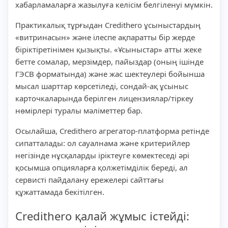
хабарламаларға жазылуға келісім белгіленуі мүмкін.
Практикалық тұрғыдан Credithero ұсыныстардың
«витринасын» және ілеспе ақпаратты бір жерде
біріктіретінімен қызықты. «Ұсыныстар» атты жеке
бетте сомалар, мерзімдер, пайыздар (оның ішінде
ГЭСВ форматында) және жас шектеулері бойынша
мысал шарттар көрсетіледі, сондай-ақ ұсыныс
карточкаларында берілген лицензиялар/тіркеу
нөмірлері туралы мәліметтер бар.
Осылайша, Credithero агрегатор-платформа ретінде
сипатталады: ол сауалнама және критерийлер
негізінде нұсқаларды іріктеуге көмектеседі әрі
қосымша опцияларға қолжетімділік береді, ал
сервисті пайдалану ережелері сайттағы
құжаттамада бекітілген.
Credithero қалай жұмыс істейді: