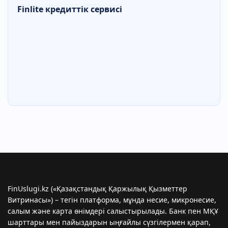
Finlite кредиттік сервисі
FinUslugi.kz («Қазақстандық Қаржылық Қызметтер
Витринасы») – тегін платформа, мұнда несие, микронесиe,
салым және карта өнімдері салыстырылады. Банк пен МҚҰ
шарттары мен пайыздарын ыңғайлы сүзгілермен қарап,