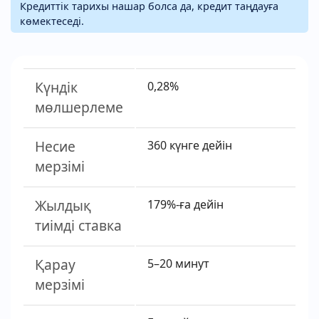
Кредиттік тарихы нашар болса да, кредит таңдауға
көмектеседі.
Күндік
0,28%
мөлшерлеме
Несие
360 күнге дейін
мерзімі
Жылдық
179%-ға дейін
тиімді ставка
Қарау
5–20 минут
мерзімі