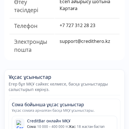
Өтеу
Есеп айырысу шотына
Картаға
тәсілдері
Телефон
+7 727 312 28 23
Электронды
support@credithero.kz
пошта
Ұқсас ұсыныстар
Егер бұл МҚҰ сәйкес келмесе, басқа ұсыныстарды
салыстырып көріңіз.
Сома бойынша ұқсас ұсыныстар
Ұқсас сомаға арналған басқа МҚҰ ұсыныстары.
CreditBar онлайн МҚҰ
Сома:
10 000 – 400 000 тг.
Жас:
18 жастан бастап