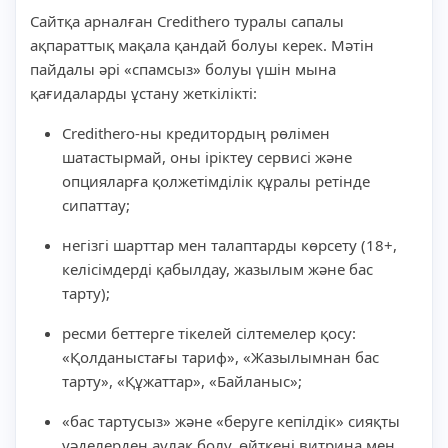
Сайтқа арналған Credithero туралы сапалы
ақпараттық мақала қандай болуы керек. Мәтін
пайдалы әрі «спамсыз» болуы үшін мына
қағидаларды ұстану жеткілікті:
Credithero-ны кредитордың рөлімен
шатастырмай, оны іріктеу сервисі және
опцияларға қолжетімділік құралы ретінде
сипаттау;
негізгі шарттар мен талаптарды көрсету (18+,
келісімдерді қабылдау, жазылым және бас
тарту);
ресми беттерге тікелей сілтемелер қосу:
«Қолданыстағы тариф», «Жазылымнан бас
тарту», «Құжаттар», «Байланыс»;
«бас тартусыз» және «беруге кепілдік» сияқты
уәделерден аулақ болу, өйткені витрина мен