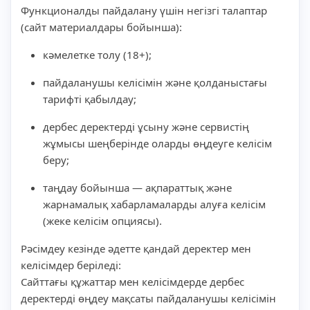
Функционалды пайдалану үшін негізгі талаптар
(сайт материалдары бойынша):
кәмелетке толу (18+);
пайдаланушы келісімін және қолданыстағы
тарифті қабылдау;
дербес деректерді ұсыну және сервистің
жұмысы шеңберінде оларды өңдеуге келісім
беру;
таңдау бойынша — ақпараттық және
жарнамалық хабарламаларды алуға келісім
(жеке келісім опциясы).
Рәсімдеу кезінде әдетте қандай деректер мен
келісімдер беріледі:
Сайттағы құжаттар мен келісімдерде дербес
деректерді өңдеу мақсаты пайдаланушы келісімін