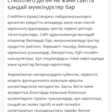
Credithero деген не және сайтта
қандай мүмкіндіктер бар
Credithero Қазақстандағы пайдаланушыларға
арналған кредиттік өнімдерді және оған ілеспе
қаржылық құралдарды іріктеу сервисі ретінде
таныстырылады. Сайт құрылымында мынадай
опциялар бөлімдері бар: микронесиелерді іріктеу,
кредиттік рейтинг, берешекті тексеру, бейнекурс,
қаржылық ұсынымдар, банкроттық, КДН онлайн-
калькуляторы. Бұл опциялардың тізімі навигацияда
және құжаттар бетінде көрсетіледі.
Жарияланған материалдарға сүйенсек, сервистік
модель функционалға жазылым арқылы
қолжетімділікке негізделген. Басты бетте және
ақпараттық блоктарда жазылым бойынша
қолжетімділік туралы тұжырымдар, құн көрсеткіші,
сондай-ақ төлем тәртібі егжей-тегжейлі
сипатталатын «Қолданыстағы тариф» бетіне