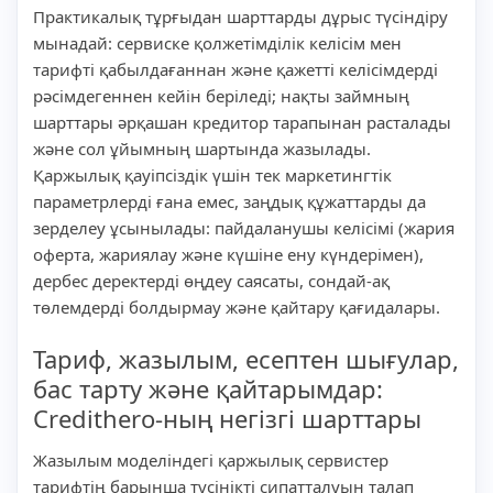
Практикалық тұрғыдан шарттарды дұрыс түсіндіру
мынадай: сервиске қолжетімділік келісім мен
тарифті қабылдағаннан және қажетті келісімдерді
рәсімдегеннен кейін беріледі; нақты займның
шарттары әрқашан кредитор тарапынан расталады
және сол ұйымның шартында жазылады.
Қаржылық қауіпсіздік үшін тек маркетингтік
параметрлерді ғана емес, заңдық құжаттарды да
зерделеу ұсынылады: пайдаланушы келісімі (жария
оферта, жариялау және күшіне ену күндерімен),
дербес деректерді өңдеу саясаты, сондай-ақ
төлемдерді болдырмау және қайтару қағидалары.
Тариф, жазылым, есептен шығулар,
бас тарту және қайтарымдар:
Credithero-ның негізгі шарттары
Жазылым моделіндегі қаржылық сервистер
тарифтің барынша түсінікті сипатталуын талап