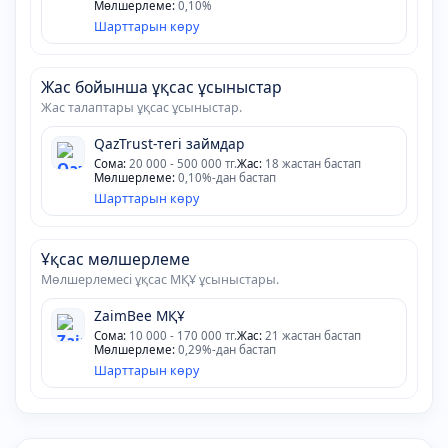
Мөлшерлеме:
0,10%
Шарттарын көру
Жас бойынша ұқсас ұсыныстар
Жас талаптары ұқсас ұсыныстар.
QazTrust-тегі займдар
Сома:
20 000 - 500 000 тг.
Жас:
18 жастан бастап
Мөлшерлеме:
0,10%-дан бастап
Шарттарын көру
Ұқсас мөлшерлеме
Мөлшерлемесі ұқсас МҚҰ ұсыныстары.
ZaimBee МҚҰ
Сома:
10 000 - 170 000 тг.
Жас:
21 жастан бастап
Мөлшерлеме:
0,29%-дан бастап
Шарттарын көру