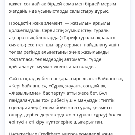
қажет, сондай-ақ бірдей сома мен бірдей мерзім
жағдайында ұсыныстарды салыстыру дұрыс.
Процестің жеке элементі — жазылым арқылы
қолжетімділік. Сервистің жұмыс істеуі туралы
ақпараттық блоктарда («Тариф туралы ақпарат»
сияқты) есептен шығару сервисті пайдалану үшін
төлем ретінде алынатыны және жазылымды
тоқтатпаса, төлемдердің автоматты түрде
қайталануы мүмкін екені сипатталады.
Сайтта қолдау беттері қарастырылған: «Байланыс»,
«Кері байланыс», «Сұрақ-жауап», сондай-ақ
«Жазылымнан бас тарту» атты жеке бет. Бұл
пайдаланушы тәжірибесі үшін маңызды: типтік
сценарийлер (төлем бойынша сұрақ, қызметті
өшіру, дербес деректерді жою туралы сұрау) бөлек
әрі түсінікті кіру нүктелеріне шығарылған.
Нәтижесінде Credithero микронесиелерді және