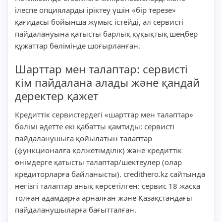
ілеспе опцияларды іріктеу үшін «бір терезе»
қағидасы бойынша жұмыс істейді, ал сервисті
пайдалануына қатысты барлық құқықтық шеңбер
құжаттар бөлімінде шоғырланған.
Шарттар мен талаптар: сервисті
кім пайдалана алады және қандай
деректер қажет
Кредиттік сервистердегі «шарттар мен талаптар»
бөлімі әдетте екі қабатты қамтиды: сервисті
пайдаланушыға қойылатын талаптар
(функционалға қолжетімділік) және кредиттік
өнімдерге қатысты талаптар/шектеулер (олар
кредиторларға байланысты). credithero.kz сайтында
негізгі талаптар анық көрсетілген: сервис 18 жасқа
толған адамдарға арналған және Қазақстандағы
пайдаланушыларға бағытталған.