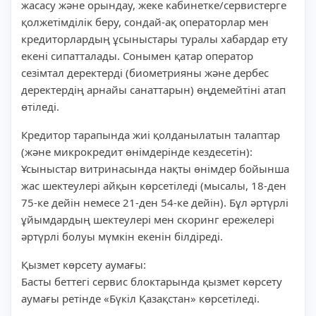
жасасу және орындау, жеке кабинетке/сервистерге
қолжетімділік беру, сондай-ақ операторлар мен
кредиторлардың ұсыныстары туралы хабардар ету
екені сипатталады. Сонымен қатар оператор
сезімтал деректерді (биометрияны және дербес
деректердің арнайы санаттарын) өңдемейтіні атап
өтіледі.
Кредитор тарапында жиі қолданылатын талаптар
(және микрокредит өнімдерінде кездесетін):
Ұсыныстар витринасында нақты өнімдер бойынша
жас шектеулері айқын көрсетіледі (мысалы, 18-ден
75-ке дейін немесе 21-ден 54-ке дейін). Бұл әртүрлі
ұйымдардың шектеулері мен скоринг ережелері
әртүрлі болуы мүмкін екенін білдіреді.
Қызмет көрсету аумағы:
Басты беттегі сервис блоктарында қызмет көрсету
аумағы ретінде «Бүкіл Қазақстан» көрсетіледі.