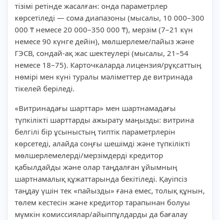
тізімі ретінде жасалған: онда параметрлер
көрсетіледі — сома диапазоны (мысалы, 10 000–300
000 ₸ немесе 20 000–350 000 ₸), мерзім (7–21 күн
немесе 90 күнге дейін), мөлшерлеме/пайыз және
ГЭСВ, сондай-ақ жас шектеулері (мысалы, 21–54
немесе 18–75). Карточкаларда лицензия/рұқсаттың
нөмірі мен күні туралы мәліметтер де витринада
тікелей беріледі.
«Витринадағы шарттар» мен шартнамадағы
түпкілікті шарттарды ажырату маңызды: витрина
белгілі бір ұсыныстың типтік параметрлерін
көрсетеді, алайда соңғы шешімді және түпкілікті
мөлшерлемелерді/мерзімдерді кредитор
қабылдайды және олар таңдалған ұйымның
шартнамалық құжаттарында бекітіледі. Қауіпсіз
таңдау үшін тек «пайызды» ғана емес, толық құнын,
төлем кестесін және кредитор тарапынан болуы
мүмкін комиссиялар/айыппұлдарды да бағалау