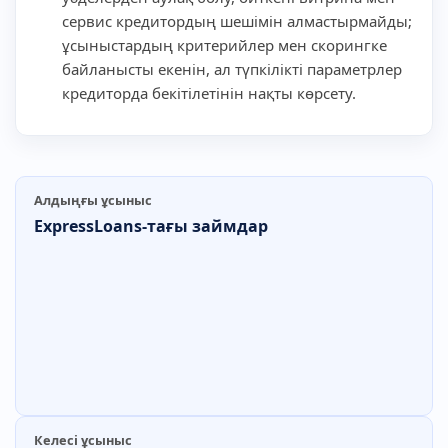
сервис кредитордың шешімін алмастырмайды;
ұсыныстардың критерийлер мен скорингке
байланысты екенін, ал түпкілікті параметрлер
кредиторда бекітілетінін нақты көрсету.
Алдыңғы ұсыныс
ExpressLoans-тағы займдар
Келесі ұсыныс