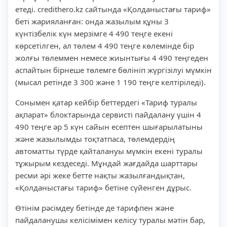
етеді. credithero.kz сайтында «Қолданыстағы тариф»
беті жарияланған: онда жазылым құны 3
күнтізбелік күн мерзімге 4 490 теңге екені
көрсетілген, ал төлем 4 490 теңге көлемінде бір
жолғы төлеммен немесе жиынтығы 4 490 теңгеден
аспайтын бірнеше төлемге бөлініп жүргізілуі мүмкін
(мысал ретінде 3 300 және 1 190 теңге келтіріледі).
Сонымен қатар кейбір беттердегі «Тариф туралы
ақпарат» блоктарында сервисті пайдалану үшін 4
490 теңге әр 5 күн сайын есептен шығарылатыны
және жазылымды тоқтатпаса, төлемдердің
автоматты түрде қайталануы мүмкін екені туралы
тұжырым кездеседі. Мұндай жағдайда шарттары
ресми әрі жеке бетте нақты жазылғандықтан,
«Қолданыстағы тариф» бетіне сүйенген дұрыс.
Өтінім рәсімдеу бетінде де тарифпен және
пайдаланушы келісімімен келісу туралы мәтін бар,