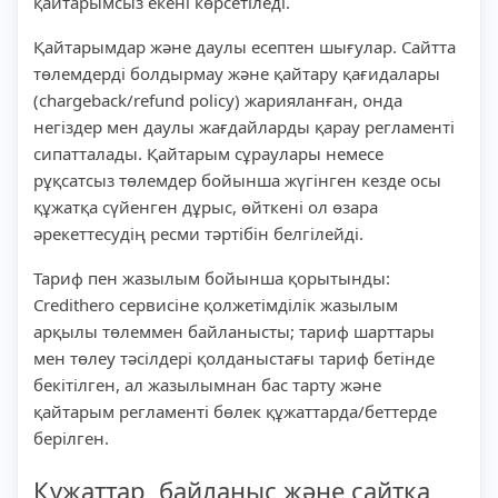
қайтарымсыз екені көрсетіледі.
Қайтарымдар және даулы есептен шығулар. Сайтта
төлемдерді болдырмау және қайтару қағидалары
(chargeback/refund policy) жарияланған, онда
негіздер мен даулы жағдайларды қарау регламенті
сипатталады. Қайтарым сұраулары немесе
рұқсатсыз төлемдер бойынша жүгінген кезде осы
құжатқа сүйенген дұрыс, өйткені ол өзара
әрекеттесудің ресми тәртібін белгілейді.
Тариф пен жазылым бойынша қорытынды:
Credithero сервисіне қолжетімділік жазылым
арқылы төлеммен байланысты; тариф шарттары
мен төлеу тәсілдері қолданыстағы тариф бетінде
бекітілген, ал жазылымнан бас тарту және
қайтарым регламенті бөлек құжаттарда/беттерде
берілген.
Құжаттар, байланыс және сайтқа