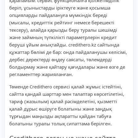
қарапайым: сервис функционалға қолжетімділік
беріп, ұсыныстарды іріктеуге және қосымша
опцияларды пайдалануға мүмкіндік береді
(мысалы, кредиттік рейтинг немесе берешекті
тексеру), алайда қарызды беру туралы шешімді
және займның түпкілікті параметрлерін кредит
беруші ұйым анықтайды. credithero.kz сайтында
құжаттар бөлімі де бар: онда пайдаланушы келісімі,
дербес деректерді өңдеу саясаты, төлемдерді
болдырмау және қайтару қағидалары және өзге де
регламенттер жарияланған.
Төменде Credithero сервисі қалай жұмыс істейтіні,
сайтта қандай шарттар мен талаптар көрсетілетіні,
тариф (жазылым) қалай рәсімделетіні, қызметті
қалай дұрыс өшіруге болатыны және заңдық
тұрғыдан маңызды ақпаратты қайдан табуға
болатыны туралы толық сипаттама берілген.