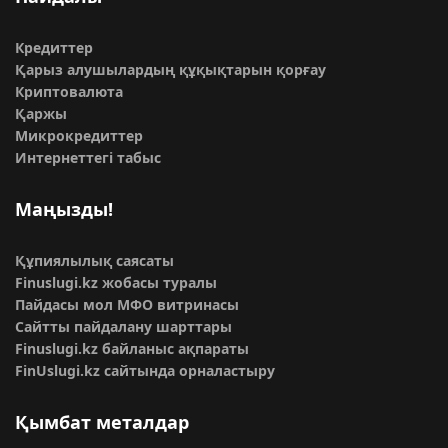
Кредиттер
Қарыз алушылардың құқықтарын қорғау
Криптовалюта
Қаржы
Микрокредиттер
Интернеттегі табыс
Маңызды!
Құпиялылық саясаты
Finuslugi.kz жобасы туралы
Пайдасы мол МФО витринасы
Сайтты пайдалану шарттары
Finuslugi.kz байланыс ақпараты
FinUslugi.kz сайтында орналастыру
Қымбат металдар