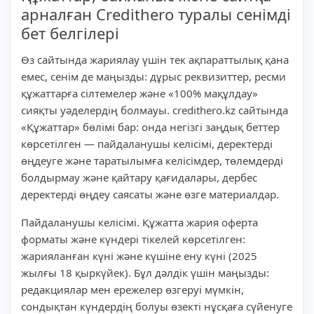
арналған Credithero туралы сенімді
бет белгілері
Өз сайтында жариялау үшін тек ақпараттылық қана
емес, сенім де маңызды: дұрыс реквизиттер, ресми
құжаттарға сілтемелер және «100% мақұлдау»
сияқты уәделердің болмауы. credithero.kz сайтында
«Құжаттар» бөлімі бар: онда негізгі заңдық беттер
көрсетілген — пайдаланушы келісімі, деректерді
өңдеуге және таратылымға келісімдер, төлемдерді
болдырмау және қайтару қағидалары, дербес
деректерді өңдеу саясаты және өзге материалдар.
Пайдаланушы келісімі. Құжатта жария оферта
форматы және күндері тікелей көрсетілген:
жарияланған күні және күшіне ену күні (2025
жылғы 18 қыркүйек). Бұл дәлдік үшін маңызды:
редакциялар мен ережелер өзгеруі мүмкін,
сондықтан күндердің болуы өзекті нұсқаға сүйенуге