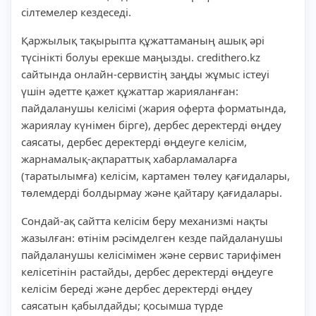
сілтемелер кездеседі.
Қаржылық тақырыпта құжаттаманың ашық әрі
түсінікті болуы ерекше маңызды. credithero.kz
сайтында онлайн-сервистің заңды жұмыс істеуі
үшін әдетте қажет құжаттар жарияланған:
пайдаланушы келісімі (жария оферта форматында,
жариялау күнімен бірге), дербес деректерді өңдеу
саясаты, дербес деректерді өңдеуге келісім,
жарнамалық-ақпараттық хабарламаларға
(таратылымға) келісім, картамен төлеу қағидалары,
төлемдерді болдырмау және қайтару қағидалары.
Сондай-ақ сайтта келісім беру механизмі нақты
жазылған: өтінім рәсімделген кезде пайдаланушы
пайдаланушы келісімімен және сервис тарифімен
келісетінін растайды, дербес деректерді өңдеуге
келісім береді және дербес деректерді өңдеу
саясатын қабылдайды; қосымша түрде