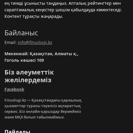
ең тиімді ұсынысты таңдаңыз. Апталық рейтингтер мен
сараптамалық кеңестер шешім қабылдауда көмектеседі.
Контент тұрақты жаңарады.
Байланыс
Email:
info@finuslugi.kz
Мекенжай: Қазақстан, Алматы қ.,
Гоголь көшесі 109
Біз әлеуметтік
желілердеміз
Facebook
Finuslugi.kz — Қазақстандағы қаржылық
қызметтер туралы тәуелсіз ақпараттық
сервис. Біз онлайн-қарыздар бермейміз
және МҚҰ болып табылмаймыз.
Пайдалы