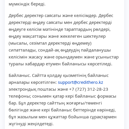
мүмкіндік береді.
Дербес деректер саясаты және келісімдер. Дербес
деректерді өңдеу саясаты мен дербес деректерді
өңдеуге келісім мәтінінде тараптардың рөлдері,
өңдеу мақсаттары және жекелеген шектеулер
(мысалы, сезімтал деректерді өңдемеу)
сипатталады, сондай-ақ өңдеудің пайдаланушы
келісімін жасасу және орындаумен және ұсыныстар
туралы хабардар етумен байланысы көрсетіледі.
Байланыс. Сайтта қолдау қызметінің байланыс
арналары көрсетілген:
support@credithero.kz
электрондық поштасы және +7 (727) 312-28-23
телефоны; сонымен қатар кері байланыс формасы
бар. Бұл деректер сайттың жоғарғы/төменгі
бөлігінде және кері байланыс беттерінде көрінеді,
бұл жазылым мен құжаттар бойынша сұрақтармен
жүгінуді жеңілдетеді.