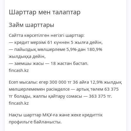
Шарттар мен талаптар
Займ шарттары
Сайтта көрсетілген негізгі шарттар:
— кредит мерзімі 61 күннен 5 жылға дейін,
— пайыздық мөлшерлеме 5,9%-дан 180,9%
жылдыққа дейін,
— заемшы жасы — 18 жастан бастап.
fincash.kz
Есеп мысалы: егер 300 000 тг 36 айға 12,9% жылдық
мөлшерлемемен рәсімделсе — артық төлем 63 375
тг болады, жалпы қайтару сомасы — 363 375 тг.
fincash.kz
Нақты шарттар МҚҰ-ға және жеке кредиттік
профильге байланысты.