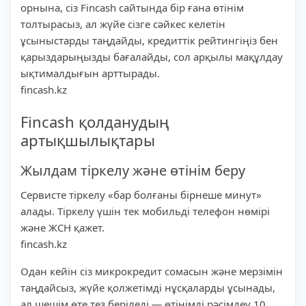
орнына, сіз Fincash сайтында бір ғана өтінім
толтырасыз, ал жүйе сізге сәйкес келетін
ұсыныстарды таңдайды, кредиттік рейтингіңіз бен
қарыздарыңызды бағалайды, сол арқылы мақұлдау
ықтималдығын арттырады.
fincash.kz
Fincash қолданудың
артықшылықтары
Жылдам тіркелу және өтінім беру
Сервисте тіркелу «бар болғаны бірнеше минут»
алады. Тіркелу үшін тек мобильді телефон нөмірі
және ЖСН қажет.
fincash.kz
Одан кейін сіз микрокредит сомасын және мерзімін
таңдайсыз, жүйе қолжетімді нұсқаларды ұсынады,
ал шешім өте тез беріледі — өтінімді рәсімдеу 10