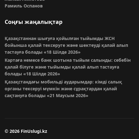
Рамиль Оспанов
Соңғы жаңалықтар
Қазақстаннан шығуға қойылған тыйымды ЖСН
бойынша қалай тексеруге және шектеуді қалай алып
тастауға болады
«18 Шілде 2026»
Картаға немесе банк шотына тыйым салынды: себебін
қалай білуге және тыйымды қалай алып тастауға
болады
«18 Шілде 2026»
Қазақстандағы мобильді аударымдар: кімді салық
органы тексеруі мүмкін және сұрақтардан қалай
сақтануға болады
«21 Маусым 2026»
© 2026 FinUslugi.kz