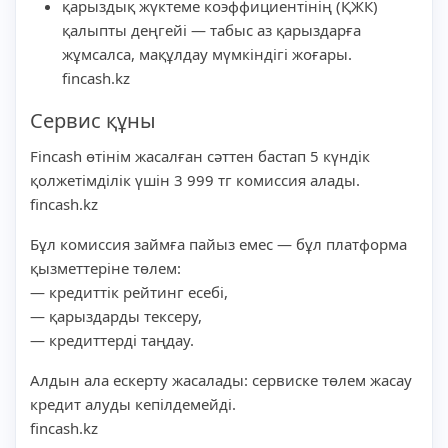
қарыздық жүктеме коэффициентінің (ҚЖК)
қалыпты деңгейі — табыс аз қарыздарға
жұмсалса, мақұлдау мүмкіндігі жоғары.
fincash.kz
Сервис құны
Fincash өтінім жасалған сәттен бастап 5 күндік
қолжетімділік үшін 3 999 тг комиссия алады.
fincash.kz
Бұл комиссия займға пайыз емес — бұл платформа
қызметтеріне төлем:
— кредиттік рейтинг есебі,
— қарыздарды тексеру,
— кредиттерді таңдау.
Алдын ала ескерту жасалады: сервиске төлем жасау
кредит алуды кепілдемейді.
fincash.kz