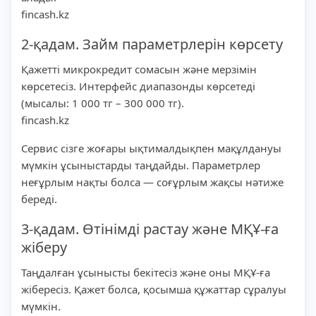
fincash.kz
2-қадам. Займ параметрлерін көрсету
Қажетті микрокредит сомасын және мерзімін
көрсетесіз. Интерфейс диапазонды көрсетеді
(мысалы: 1 000 тг – 300 000 тг).
fincash.kz
Сервис сізге жоғары ықтималдықпен мақұлдануы
мүмкін ұсыныстарды таңдайды. Параметрлер
неғұрлым нақты болса — соғұрлым жақсы нәтиже
береді.
3-қадам. Өтінімді растау және МҚҰ-ға
жіберу
Таңдалған ұсынысты бекітесіз және оны МҚҰ-ға
жібересіз. Қажет болса, қосымша құжаттар сұралуы
мүмкін.