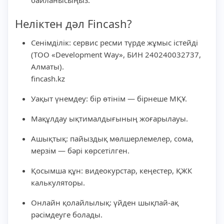
Неліктен дәл Fincash?
Сенімділік: сервис ресми түрде жұмыс істейді
(ТОО «Development Way», БИН 240240032737,
Алматы).
fincash.kz
Уақыт үнемдеу: бір өтінім — бірнеше МҚҰ.
Мақұлдау ықтималдығының жоғарылауы.
Ашықтық: пайыздық мөлшерлемелер, сома,
мерзім — бәрі көрсетілген.
Қосымша құн: видеокурстар, кеңестер, ҚЖК
калькуляторы.
Онлайн қолайлылық: үйден шықпай-ақ
рәсімдеуге болады.