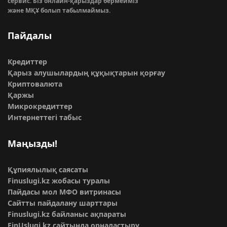
сервис. Біз онлайн-қарыздар бермейміз
және МҚҰ болып табылмаймыз.
Пайдалы
Кредиттер
Қарыз алушылардың құқықтарын қорғау
Криптовалюта
Қаржы
Микрокредиттер
Интернеттегі табыс
Маңызды!
Құпиялылық саясаты
Finuslugi.kz жобасы туралы
Пайдасы мол МФО витринасы
Сайтты пайдалану шарттары
Finuslugi.kz байланыс ақпараты
FinUslugi.kz сайтында орналастыру