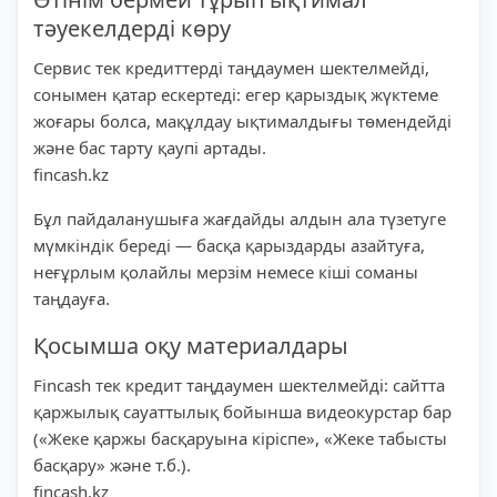
тәуекелдерді көру
Сервис тек кредиттерді таңдаумен шектелмейді,
сонымен қатар ескертеді: егер қарыздық жүктеме
жоғары болса, мақұлдау ықтималдығы төмендейді
және бас тарту қаупі артады.
fincash.kz
Бұл пайдаланушыға жағдайды алдын ала түзетуге
мүмкіндік береді — басқа қарыздарды азайтуға,
неғұрлым қолайлы мерзім немесе кіші соманы
таңдауға.
Қосымша оқу материалдары
Fincash тек кредит таңдаумен шектелмейді: сайтта
қаржылық сауаттылық бойынша видеокурстар бар
(«Жеке қаржы басқаруына кіріспе», «Жеке табысты
басқару» және т.б.).
fincash.kz