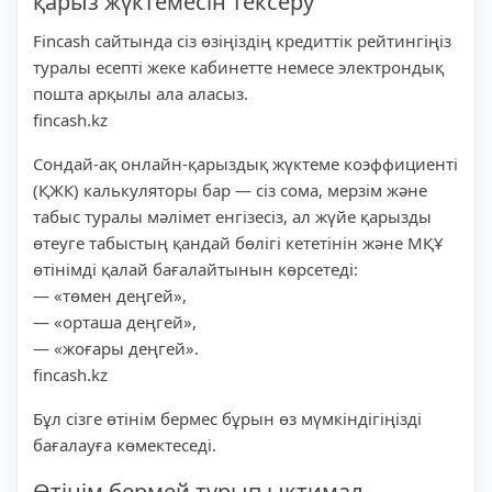
қарыз жүктемесін тексеру
Fincash сайтында сіз өзіңіздің кредиттік рейтингіңіз
туралы есепті жеке кабинетте немесе электрондық
пошта арқылы ала аласыз.
fincash.kz
Сондай-ақ онлайн-қарыздық жүктеме коэффициенті
(ҚЖК) калькуляторы бар — сіз сома, мерзім және
табыс туралы мәлімет енгізесіз, ал жүйе қарызды
өтеуге табыстың қандай бөлігі кететінін және МҚҰ
өтінімді қалай бағалайтынын көрсетеді:
— «төмен деңгей»,
— «орташа деңгей»,
— «жоғары деңгей».
fincash.kz
Бұл сізге өтінім бермес бұрын өз мүмкіндігіңізді
бағалауға көмектеседі.
Өтінім бермей тұрып ықтимал