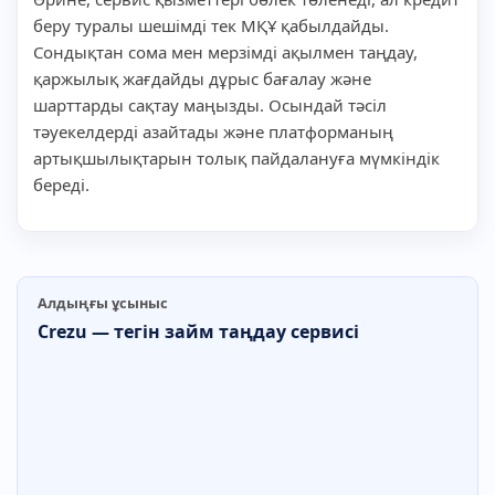
беру туралы шешімді тек МҚҰ қабылдайды.
Сондықтан сома мен мерзімді ақылмен таңдау,
қаржылық жағдайды дұрыс бағалау және
шарттарды сақтау маңызды. Осындай тәсіл
тәуекелдерді азайтады және платформаның
артықшылықтарын толық пайдалануға мүмкіндік
береді.
Алдыңғы ұсыныс
Crezu — тегін займ таңдау сервисі