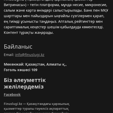
Витринасы») – тегін платформа, мұнда несие, микронесиe,
салым және карта өнімдері салыстырылады. Банк пен МҚҰ
шарттары мен пайыздарын ыңғайлы сүзгілермен қарап,
ең тиімді ұсынысты таңдаңыз. Апталық рейтингтер мен
сараптамалық кеңестер шешім қабылдауда көмектеседі.
Контент тұрақты жаңарады.
Байланыс
Email:
info@finuslugi.kz
Мекенжай: Қазақстан, Алматы қ.,
Гоголь көшесі 109
Біз әлеуметтік
желілердеміз
Facebook
Finuslugi.kz — Қазақстандағы қаржылық
қызметтер туралы тәуелсіз ақпараттық