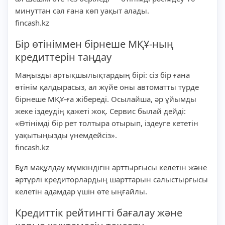
минуттан сәл ғана көп уақыт алады.
fincash.kz
Бір өтініммен бірнеше МҚҰ-ның
кредиттерін таңдау
Маңызды артықшылықтардың бірі: сіз бір ғана
өтінім қалдырасыз, ал жүйе оны автоматты түрде
бірнеше МҚҰ-ға жібереді. Осылайша, әр ұйымды
жеке іздеудің қажеті жоқ. Сервис былай дейді:
«Өтінімді бір рет толтыра отырып, іздеуге кететін
уақытыңызды үнемдейсіз».
fincash.kz
Бұл мақұлдау мүмкіндігін арттырғысы келетін және
әртүрлі кредиторлардың шарттарын салыстырғысы
келетін адамдар үшін өте ыңғайлы.
Кредиттік рейтингті бағалау және