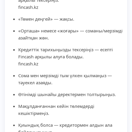
fincash.kz
«Төмен деңгей» — жақсы.
«Орташа» немесе «жоғары» — соманы/мерзімді
азайтқан жөн.
Кредиттік тарихыңызды тексеріңіз — есепті
Fincash арқылы алуға болады.
fincash.kz
Сома мен мерзімді тым үлкен қылмаңыз —
тәуекел азаяды.
Өтінімді шынайы деректермен толтырыңыз.
Мақұлданғаннан кейін төлемдерді
кешіктірмеңіз.
Қиындық болса — кредитормен алдын ала
байланысыңыз.