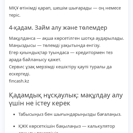
МҚҰ өтінімді қарап, шешім шығарады — оң немесе
теріс.
4-қадам. Займ алу және төлемдер
Мақұлданса — ақша көрсетілген шотқа аударылады.
Маңыздысы — төлемді уақытында енгізу.
Егер қиындықтар туындаса — кредитормен тез
арада байланысу қажет.
Сервис ұзақ мерзімді кешіктіру қаупі туралы да
ескертеді.
fincash.kz
Қадамдық нұсқаулық: мақұлдау алу
үшін не істеу керек
Табысыңыз бен шығындарыңызды бағалаңыз.
ҚЖК көрсеткішін бақылаңыз — калькулятор
арқылы тексеріңіз.