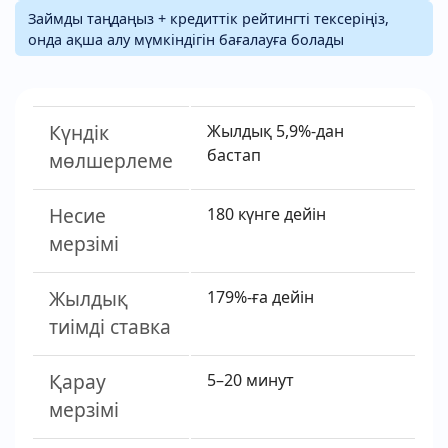
Займды таңдаңыз + кредиттік рейтингті тексеріңіз,
онда ақша алу мүмкіндігін бағалауға болады
Күндік
Жылдық 5,9%-дан
бастап
мөлшерлеме
Несие
180 күнге дейін
мерзімі
Жылдық
179%-ға дейін
тиімді ставка
Қарау
5–20 минут
мерзімі