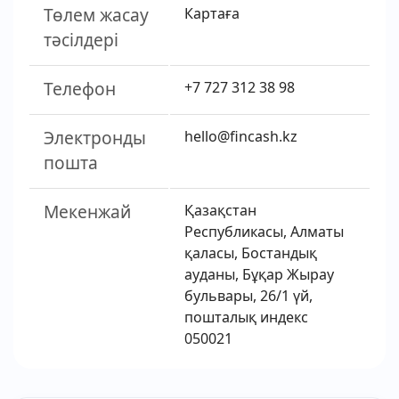
Төлем жасау
Картаға
тәсілдері
Телефон
+7 727 312 38 98
Электронды
hello@fincash.kz
пошта
Мекенжай
Қазақстан
Республикасы, Алматы
қаласы, Бостандық
ауданы, Бұқар Жырау
бульвары, 26/1 үй,
пошталық индекс
050021