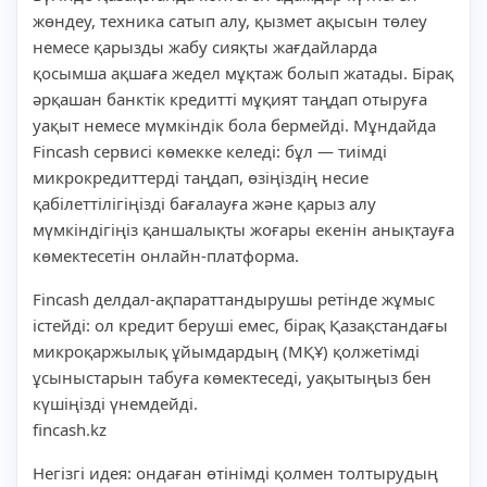
жөндеу, техника сатып алу, қызмет ақысын төлеу
немесе қарызды жабу сияқты жағдайларда
қосымша ақшаға жедел мұқтаж болып жатады. Бірақ
әрқашан банктік кредитті мұқият таңдап отыруға
уақыт немесе мүмкіндік бола бермейді. Мұндайда
Fincash сервисі көмекке келеді: бұл — тиімді
микрокредиттерді таңдап, өзіңіздің несие
қабілеттілігіңізді бағалауға және қарыз алу
мүмкіндігіңіз қаншалықты жоғары екенін анықтауға
көмектесетін онлайн-платформа.
Fincash делдал-ақпараттандырушы ретінде жұмыс
істейді: ол кредит беруші емес, бірақ Қазақстандағы
микроқаржылық ұйымдардың (МҚҰ) қолжетімді
ұсыныстарын табуға көмектеседі, уақытыңыз бен
күшіңізді үнемдейді.
fincash.kz
Негізгі идея: ондаған өтінімді қолмен толтырудың