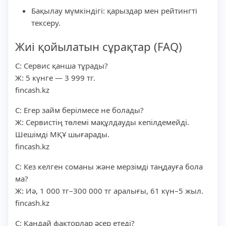
Бақылау мүмкіндігі: қарыздар мен рейтингті
тексеру.
Жиі қойылатын сұрақтар (FAQ)
С: Сервис қанша тұрады?
Ж: 5 күнге — 3 999 тг.
fincash.kz
С: Егер займ берілмесе не болады?
Ж: Сервистің төлемі мақұлдауды кепілдемейді.
Шешімді МҚҰ шығарады.
fincash.kz
С: Кез келген соманы және мерзімді таңдауға бола
ма?
Ж: Иә, 1 000 тг–300 000 тг аралығы, 61 күн–5 жыл.
fincash.kz
С: Қандай факторлар әсер етеді?