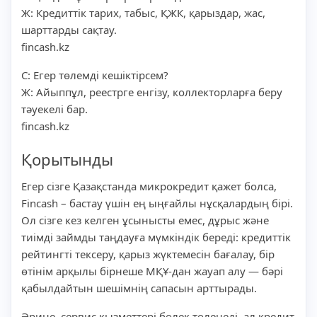
Ж: Кредиттік тарих, табыс, ҚЖК, қарыздар, жас,
шарттарды сақтау.
fincash.kz
С: Егер төлемді кешіктірсем?
Ж: Айыппұл, реестрге енгізу, коллекторларға беру
тәуекелі бар.
fincash.kz
Қорытынды
Егер сізге Қазақстанда микрокредит қажет болса,
Fincash – бастау үшін ең ыңғайлы нұсқалардың бірі.
Ол сізге кез келген ұсынысты емес, дұрыс және
тиімді займды таңдауға мүмкіндік береді: кредиттік
рейтингті тексеру, қарыз жүктемесін бағалау, бір
өтінім арқылы бірнеше МҚҰ-дан жауап алу — бәрі
қабылдайтын шешімнің сапасын арттырады.
Әрине, сервис қызметтері бөлек төленеді, ал кредит