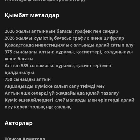
Қымбат металдар
2026 жылы алтынның бағасы: график пен сандар
2026 жылғы күмістің бағасы: график және цифрлар
Қазақстанда инвестициялық алтынды қалай сатып алу
375 сынамалы алтын: құрамы, қасиеттері, қолданылуы
және бағасы
Алтын 585 сынамасы: құрамы, қасиеттері мен
қолданылуы
750 сынамды алтын
Ақшаңызды күміске салып салу тиімді ме?
Алтын әшекелерді үй жағдайында қалай тазалау
Күміс әшекейлердегі клеймаларды мен әріптерді қалай
оқу керек: толық нұсқаулық
Авторлар
Жансая Ахметова