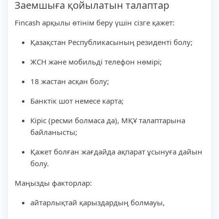
Заемшыға қойылатын талаптар
Fincash арқылы өтінім беру үшін сізге қажет:
Қазақстан Республикасының резиденті болу;
ЖСН және мобильді телефон нөмірі;
18 жастан асқан болу;
Банктік шот немесе карта;
Кіріс (ресми болмаса да), МҚҰ талаптарына
байланысты;
Қажет болған жағдайда ақпарат ұсынуға дайын
болу.
Маңызды факторлар:
айтарлықтай қарыздардың болмауы,