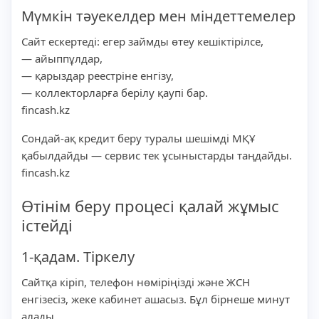
Мүмкін тәуекелдер мен міндеттемелер
Сайт ескертеді: егер займды өтеу кешіктірілсе,
— айыппұлдар,
— қарыздар реестріне енгізу,
— коллекторларға берілу қаупі бар.
fincash.kz
Сондай-ақ кредит беру туралы шешімді МҚҰ
қабылдайды — сервис тек ұсыныстарды таңдайды.
fincash.kz
Өтінім беру процесі қалай жұмыс
істейді
1-қадам. Тіркелу
Сайтқа кіріп, телефон нөміріңізді және ЖСН
енгізесіз, жеке кабинет ашасыз. Бұл бірнеше минут
алады.