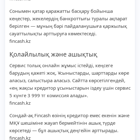
Сонымен қатар қаражатты басқару бойынша
кеңестер, жекелердің банкроттығы туралы ақпарат
берілген — мұның бәрі пайдаланушыға қаржылық
сауаттылықты арттыруға көмектеседі.
fincash.kz
Қолайлылық және ашықтық
Сервис толық онлайн жұмыс істейді, кеңсеге
барудың қажеті жоқ. Ұсыныстарды, шарттарды көре
аласыз, салыстыра аласыз. Сайтта көрсетілгендей,
«ең жақсы кредитор ұсыныстарын іздеу үшін сервис
5 күнге 3 999 тг комиссия алады».
fincash.kz
Сондай-ақ Fincash өзінің кредитор емес екенін және
МҚҰ шешіміне жауап бермейтінін ашық түрде
көрсетеді — бұл ашықтық деңгейін арттырады.
fincash.kz