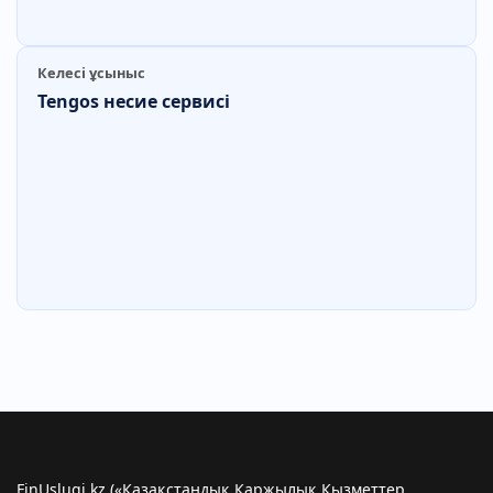
Келесі ұсыныс
Tengos несие сервисі
FinUslugi.kz («Қазақстандық Қаржылық Қызметтер