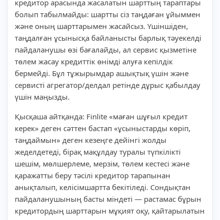
кредитор арасында жасалатын шарттың тараптары
болып табылмайды: шартты сіз таңдаған ұйыммен
және оның шарттарымен жасайсыз. Үшіншіден,
таңдалған ұсынысқа байланысты барлық тәуекелді
пайдаланушы өзі бағалайды, ал сервис қызметіне
төлем жасау кредиттік өнімді алуға кепілдік
бермейді. Бұл тұжырымдар ашықтық үшін және
сервисті агрегатор/делдал ретінде дұрыс қабылдау
үшін маңызды.
Қысқаша айтқанда: Finlite «маған шұғыл кредит
керек» деген сәттен бастап «ұсыныстарды көріп,
таңдаймын» деген кезеңге дейінгі жолды
жеделдетеді, бірақ мақұлдау туралы түпкілікті
шешім, мөлшерлеме, мерзім, төлем кестесі және
қаражатты беру тәсілі кредитор тарапынан
анықталып, келісімшартта бекітіледі. Сондықтан
пайдаланушының басты міндеті — растамас бұрын
кредитордың шарттарын мұқият оқу, қайтарылатын