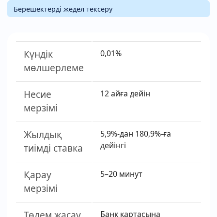
Берешектерді жедел тексеру
Күндік
0,01%
мөлшерлеме
Несие
12 айға дейін
мерзімі
Жылдық
5,9%-дан 180,9%-ға
дейінгі
тиімді ставка
Қарау
5–20 минут
мерзімі
Төлем жасау
Банк картасына