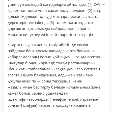
үшін бұл мынадай қағидаларға айналады: (1) CVV —
қызметке төлем үшін қажет болуы мүмкін; (2) егер
қолжетімділікке төлеуді жоспарламасаңыз, карта
деректерін енгізбеңіз; (3) төлем жасағанда тек
қорғалған қосылымды пайдаланыңыз және
фишингке түспеу үшін сайт адресін тексеріңіз.
«Қаржылық гигиена» тәжірибесін де қосқан
пайдалы: банк қосымшасында карта бойынша
хабарламаларды қосып қойыңыз — сонда есептен
шығулар бірден көрінеді; төлем растамаларын
(банк хаты/хабарламасы) сақтаңыз. Егер күтпеген
есептен шығу байқасаңыз, алдымен жазылым
қосулы емес пе — соны тексеріңіз, кейін
жазылымнан бас тарту бөлімін қолданыңыз және
қажет болса, сервис ұсынғандай
идентификаторларды (телефон, email, картаның
соңғы 4 цифры) көрсетіп, қолдауға жазыңыз.