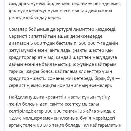
сандарды «үнемі бірдей мөлшерлеме» ретінде емес,
іріктеуде кездесуі мүмкін ұсыныстар диапазоны
ретінде қабылдау керек.
Сомалар бойынша да әртүрлі лимиттер кездеседі.
Сервисті сипаттайтын ашық дереккөздерде
диапазон 5 000 ₸-ден басталып, 500 000 ₸-ге дейін
жетуі мүмкін екені айтылады (нақты шектер қай
кредиторлар өтінімді қандай шартпен мақұлдауға
дайын екеніне байланысты). Іс жүзінде қайтарым
тарихы жақсы болса, қайталама клиенттер үшін
кредитор «шекті» соманы жиі көтереді, бірақ бұл —
сервистің емес, нақты компанияның ережелері.
Пайдаланушыға кредиттің нақты құнын түсіну
жеңіл болсын деп, сайтта есептеу мысалы
келтіріледі: егер 300 000 теңгені 36 айға жылдық
12,9% мөлшерлемемен алсаңыз, бүкіл мерзімдегі
артық төлем 63 375 теңге болады, ал қайтарылатын