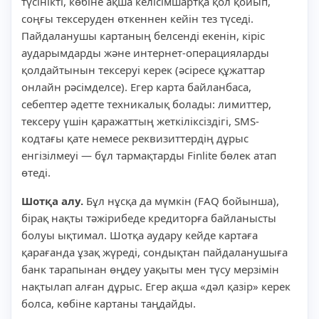
түсінікті, көбіне ақша келісімшартқа қол қойып,
соңғы тексеруден өткеннен кейін тез түседі.
Пайдаланушы картаның белсенді екенін, кіріс
аударымдарды және интернет-операцияларды
қолдайтынын тексеруі керек (әсіресе құжаттар
онлайн рәсімделсе). Егер карта байланбаса,
себептер әдетте техникалық болады: лимиттер,
тексеру үшін қаражаттың жеткіліксіздігі, SMS-
кодтағы қате немесе реквизиттердің дұрыс
енгізілмеуі — бұл тармақтарды Finlite бөлек атап
өтеді.
Шотқа алу.
Бұл нұсқа да мүмкін (FAQ бойынша),
бірақ нақты тәжірибеде кредиторға байланысты
болуы ықтимал. Шотқа аудару кейде картаға
қарағанда ұзақ жүреді, сондықтан пайдаланушыға
банк тарапынан өңдеу уақыты мен түсу мерзімін
нақтылап алған дұрыс. Егер ақша «дәл қазір» керек
болса, көбіне картаны таңдайды.