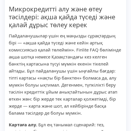
Микрокредитті алу және өтеу
тәсілдері: ақша қайда түседі және
қалай дұрыс төлеу керек
Пайдаланушылар үшін ең маңызды сұрақтардың
бірі — «ақша қайда түседі және кейін артық
комиссиясыз қалай төлеймін». Finlite FAQ бөлімінде
ақша шотқа немесе Қазақстандағы кез келген
банктің картасына түсуі мүмкін екенін тікелей
айтады. Бұл пайдаланушы үшін ыңғайлы бағдар:
тіпті картасы «нақты бір банктен» болмаса да, алу
мүмкін болуы ықтимал. Дегенмен, түпкілікті беру
тәсілін кредиттік ұйым анықтайтынын дұрыс атап
өткен жөн: бір жерде тек карталар қолжетімді, бір
жерде — карта және шот, ал кейбірінде басқа
балама тәсілдер де болуы мүмкін.
Картаға алу.
Бұл ең танымал сценарий: тез,