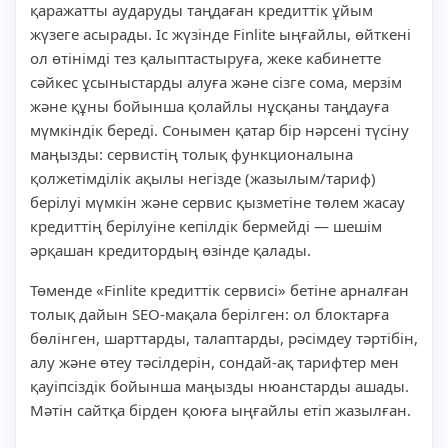
қаражатты аударуды таңдаған кредиттік ұйым
жүзеге асырады. Іс жүзінде Finlite ыңғайлы, өйткені
ол өтінімді тез қалыптастыруға, жеке кабинетте
сәйкес ұсыныстарды алуға және сізге сома, мерзім
және құны бойынша қолайлы нұсқаны таңдауға
мүмкіндік береді. Сонымен қатар бір нәрсені түсіну
маңызды: сервистің толық функционалына
қолжетімділік ақылы негізде (жазылым/тариф)
берілуі мүмкін және сервис қызметіне төлем жасау
кредиттің берілуіне кепілдік бермейді — шешім
әрқашан кредитордың өзінде қалады.
Төменде «Finlite кредиттік сервисі» бетіне арналған
толық дайын SEO-мақала берілген: ол блоктарға
бөлінген, шарттарды, талаптарды, рәсімдеу тәртібін,
алу және өтеу тәсілдерін, сондай-ақ тарифтер мен
қауіпсіздік бойынша маңызды нюанстарды ашады.
Мәтін сайтқа бірден қоюға ыңғайлы етіп жазылған.