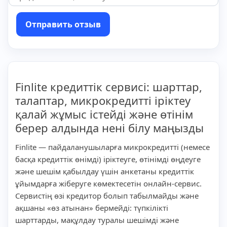
Отправить отзыв
Finlite кредиттік сервисі: шарттар,
талаптар, микрокредитті іріктеу
қалай жұмыс істейді және өтінім
берер алдында нені білу маңызды
Finlite — пайдаланушыларға микрокредитті (немесе
басқа кредиттік өнімді) іріктеуге, өтінімді өңдеуге
және шешім қабылдау үшін анкетаны кредиттік
ұйымдарға жіберуге көмектесетін онлайн-сервис.
Сервистің өзі кредитор болып табылмайды және
ақшаны «өз атынан» бермейді: түпкілікті
шарттарды, мақұлдау туралы шешімді және