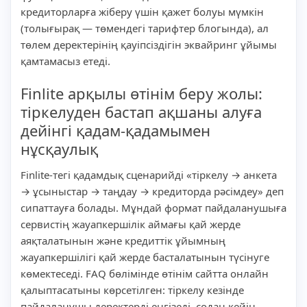
кредиторларға жіберу үшін қажет болуы мүмкін
(толығырақ — төмендегі тарифтер блогында), ал
төлем деректерінің қауіпсіздігін эквайринг ұйымы
қамтамасыз етеді.
Finlite арқылы өтінім беру жолы:
тіркелуден бастап ақшаны алуға
дейінгі қадам-қадамымен
нұсқаулық
Finlite-тегі қадамдық сценарийді «тіркелу → анкета
→ ұсыныстар → таңдау → кредиторда рәсімдеу» деп
сипаттауға болады. Мұндай формат пайдаланушыға
сервистің жауапкершілік аймағы қай жерде
аяқталатынын және кредиттік ұйымның
жауапкершілігі қай жерде басталатынын түсінуге
көмектеседі. FAQ бөлімінде өтінім сайтта онлайн
қалыптасатыны көрсетілген: тіркелу кезінде
пайдаланушы деректерді енгізеді, содан кейін