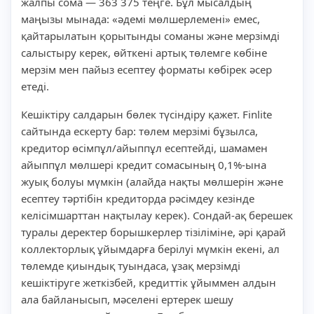
жалпы сома — 363 375 теңге. Бұл мысалдың
маңызы мынада: «әдемі мөлшерлемені» емес,
қайтарылатын қорытынды соманы және мерзімді
салыстыру керек, өйткені артық төлемге көбіне
мерзім мен пайыз есептеу форматы көбірек әсер
етеді.
Кешіктіру салдарын бөлек түсіндіру қажет. Finlite
сайтында ескерту бар: төлем мерзімі бұзылса,
кредитор өсімпұл/айыппұл есептейді, шамамен
айыппұл мөлшері кредит сомасының 0,1%-ына
жуық болуы мүмкін (алайда нақты мөлшерін және
есептеу тәртібін кредиторда рәсімдеу кезінде
келісімшарттан нақтылау керек). Сондай-ақ берешек
туралы деректер борышкерлер тізіліміне, әрі қарай
коллекторлық ұйымдарға берілуі мүмкін екені, ал
төлемде қиындық туындаса, ұзақ мерзімді
кешіктіруге жеткізбей, кредиттік ұйыммен алдын
ала байланысып, мәселені ертерек шешу