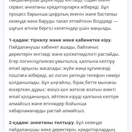
сервис анкетаны кредиторларға жібереді. Бұл
процесс барынша цифрлық екенін және бастапқы
кезеңде жеке баруды талап етпейтінін білдіреді —
шұғыл өтінім бергісі келетіндер үшін маңызды.
1-қадам: тіркелу және жеке кабинетке кіру.
Пайдаланушы кабинет ашады, байланыс
деректерін енгізеді және қолжетімділікті растайды.
Егер логин/құпиясөз ұмытылса, қалпына келтіру
email арқылы жасалады: жүйе жаңа құпиясөзді
поштаға жібереді, ал логин ретінде телефон нөмірі
қолданылады. Бұл ыңғайлы, бірақ бетте мынаны
ескерткен дұрыс: өзіңіз қол жеткізе алатын өзекті
email қолданыңыз, әйтпесе кіруді қалпына келтіре
алмайсыз және өтінімдер бойынша
хабарламаларды растай алмайсыз.
2-қадам: анкетаны толтыру.
Бұл кезеңде
пайдаланушы жеке деректерін, кредиторлардың