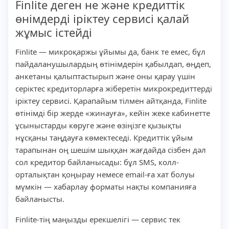
Finlite деген не және кредиттік
өнімдерді іріктеу сервисі қалай
жұмыс істейді
Finlite — микроқаржы ұйымы да, банк те емес, бұл
пайдаланушылардың өтінімдерін қабылдап, өңдеп,
анкетаны қалыптастырып және оны қарау үшін
серіктес кредиторларға жіберетін микрокредиттерді
іріктеу сервисі. Қарапайым тілмен айтқанда, Finlite
өтінімді бір жерде «жинауға», кейін жеке кабинетте
ұсыныстарды көруге және өзіңізге қызықты
нұсқаны таңдауға көмектеседі. Кредиттік ұйым
тарапынан оң шешім шыққан жағдайда сізбен дәл
сол кредитор байланысады: бұл SMS, колл-
орталықтан қоңырау немесе email-ға хат болуы
мүмкін — хабарлау форматы нақты компанияға
байланысты.
Finlite-тің маңызды ерекшелігі — сервис тек