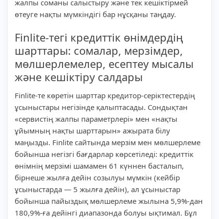
жалпы соманы салыстыру және тек кешіктірмей
өтеуге нақты мүмкіндігі бар нұсқаны таңдау.
Finlite-тегі кредиттік өнімдердің
шарттары: сомалар, мерзімдер,
мөлшерлемелер, есептеу мысалы
және кешіктіру салдары
Finlite-те көретін шарттар кредитор-серіктестердің
ұсыныстары негізінде қалыптасады. Сондықтан
«сервистің жалпы параметрлері» мен «нақты
ұйымның нақты шарттарын» ажырата білу
маңызды. Finlite сайтында мерзім мен мөлшерлеме
бойынша негізгі бағдарлар көрсетіледі: кредиттік
өнімнің мерзімі шамамен 61 күннен басталып,
бірнеше жылға дейін созылуы мүмкін (кейбір
ұсыныстарда — 5 жылға дейін), ал ұсыныстар
бойынша пайыздық мөлшерлеме жылына 5,9%-дан
180,9%-ға дейінгі диапазонда болуы ықтимал. Бұл