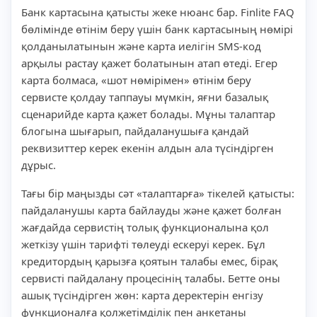
Банк картасына қатысты жеке нюанс бар. Finlite FAQ
бөлімінде өтінім беру үшін банк картасының нөмірі
қолданылатынын және карта иелігін SMS-код
арқылы растау қажет болатынын атап өтеді. Егер
карта болмаса, «шот нөмірімен» өтінім беру
сервисте қолдау таппауы мүмкін, яғни базалық
сценарийде карта қажет болады. Мұны талаптар
блогына шығарып, пайдаланушыға қандай
реквизиттер керек екенін алдын ала түсіндірген
дұрыс.
Тағы бір маңызды сәт «талаптарға» тікелей қатысты:
пайдаланушы карта байлауды және қажет болған
жағдайда сервистің толық функционалына қол
жеткізу үшін тарифті төлеуді ескеруі керек. Бұл
кредитордың қарызға қоятын талабы емес, бірақ
сервисті пайдалану процесінің талабы. Бетте оны
ашық түсіндірген жөн: карта деректерін енгізу
функционалға қолжетімділік пен анкетаны