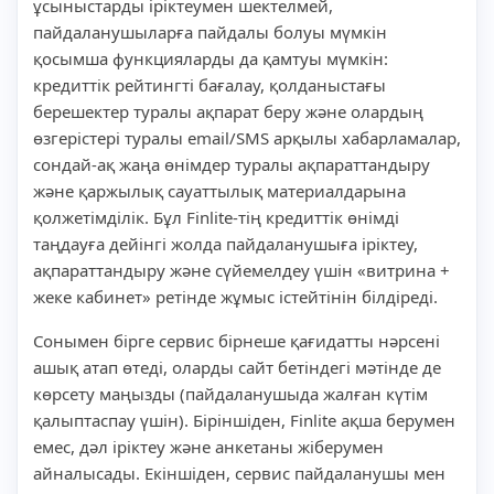
ұсыныстарды іріктеумен шектелмей,
пайдаланушыларға пайдалы болуы мүмкін
қосымша функцияларды да қамтуы мүмкін:
кредиттік рейтингті бағалау, қолданыстағы
берешектер туралы ақпарат беру және олардың
өзгерістері туралы email/SMS арқылы хабарламалар,
сондай-ақ жаңа өнімдер туралы ақпараттандыру
және қаржылық сауаттылық материалдарына
қолжетімділік. Бұл Finlite-тің кредиттік өнімді
таңдауға дейінгі жолда пайдаланушыға іріктеу,
ақпараттандыру және сүйемелдеу үшін «витрина +
жеке кабинет» ретінде жұмыс істейтінін білдіреді.
Сонымен бірге сервис бірнеше қағидатты нәрсені
ашық атап өтеді, оларды сайт бетіндегі мәтінде де
көрсету маңызды (пайдаланушыда жалған күтім
қалыптаспау үшін). Біріншіден, Finlite ақша берумен
емес, дәл іріктеу және анкетаны жіберумен
айналысады. Екіншіден, сервис пайдаланушы мен