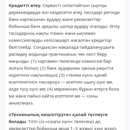
Кредитті өтеу.
Сервисті сипаттайтын сыртқы
дереккөздерде жиі кездесетін өтеу тәсілдері ретінде
банк картасынан аудару және реквизиттер
бойынша банк арқылы шотқа аудару аталады. Өтеу
тәсілдерінің нақты тізімін және ықтимал
комиссияларды келісімшарт жасалған кредитор
белгілейді. Сондықтан мақалада пайдаланушыға
рәсімдеу алдында практикалық чек-лист беру
маңызды: (1) картамен төлегенде комиссия бар-
жоғын біліңіз; (2) банк аударымы қанша уақытта
жүретінін нақтылаңыз; (3) «төлем күні» қалай
есептелетінін тексеріңіз — есептен шығу күні ме,
әлде түсу күні ме; (4) мерзімінен бұрын өтеуге бола
ма және пайыз қайта есептеле ме — соны
анықтаңыз.
«Техникалық кешіктіруге» қалай түспеуге
болады.
Тіпті сіз «соңғы күні» төлесеңіз де,
реквизиттер бойынша ақша 1–3 жұмыс күні жүріп,