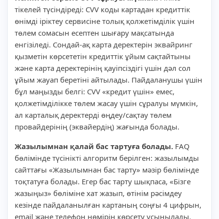
тікелей түсіндіреді: CVV коды картадан кредиттік
өнімді іріктеу сервисіне толық қолжетімділік үшін
төлем сомасын есептен шығару мақсатында
енгізіледі. Сондай-ақ карта деректерін эквайринг
қызметін көрсететін кредиттік ұйым сақтайтыны
және карта деректерінің қауіпсіздігі үшін дәл сол
ұйым жауап беретіні айтылады. Пайдаланушы үшін
бұл маңызды белгі: CVV «кредит үшін» емес,
қолжетімділікке төлем жасау үшін сұралуы мүмкін,
ал карталық деректерді өңдеу/сақтау төлем
провайдерінің (эквайердің) жағында болады.
Жазылымнан қалай бас тартуға болады.
FAQ
бөлімінде түсінікті алгоритм берілген: жазылымды
сайттағы «Жазылымнан бас тарту» мәзір бөлімінде
тоқтатуға болады. Егер бас тарту шықпаса, «Бізге
жазыңыз» бөліміне хат жазып, өтінім рәсімдеу
кезінде пайдаланылған картаның соңғы 4 цифрын,
email және телефон нөмірін көрсету ұсынылады.