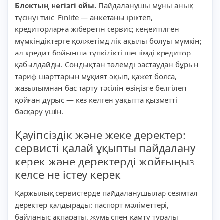
Блоктың негізгі ойы.
Пайдаланушы мұны анық
түсінуі тиіс: Finlite — анкетаны іріктеп,
кредиторларға жіберетін сервис; кеңейтілген
мүмкіндіктерге қолжетімділік ақылы болуы мүмкін;
ал кредит бойынша түпкілікті шешімді кредитор
қабылдайды. Сондықтан төлемді растаудан бұрын
тариф шарттарын мұқият оқып, қажет болса,
жазылымнан бас тарту тәсілін өзіңізге белгілеп
қойған дұрыс — кез келген уақытта қызметті
басқару үшін.
Қауіпсіздік және жеке деректер:
сервисті қалай ұқыпты пайдалану
керек және деректерді жойғыңыз
келсе не істеу керек
Қаржылық сервистерде пайдаланушылар сезімтал
деректер қалдырады: паспорт мәліметтері,
байланыс ақпараты, жұмыспен қамту туралы