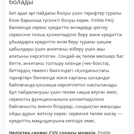
болады
Бет адал әрі пайдалы болуы үшін тарифтер туралы
блок барынша түсінікті болуы керек. Finlite FAQ
бөлімінде сервис кредиттік өнімдерді іріктеу
сервисіне толық қолжетімділік беру және кредиттік
ұйымдарға кредиттік өнім беру туралы шешім
қабылдауы үшін анкетаны жіберу үшін ақы
алатыны көрсетілген. Сондай-ақ төлем мөлшері бас
бетте, анкетаны толтыру кезінде (чек-бокста),
беттердің төменгі бөлігіндегі «Қолданыстағы
тарифтер» бөлімінде және картаны қосқанда/
байлағанда қосымша көрсетілетіні нақтыланады.
Бұл пайдаланушы үшін төлем «ақша алуға» емес,
сервистің функционалына қолжетімділікке
байланысты екенін білдіреді, сондықтан маңызды
ойды дұрыс жеткізу керек: сервиске төлем жасау —
кредиттің мақұлдануына кепілдік емес.
Неліктен сервис CVV сұрауы мүмкін.
Finlite