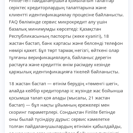
Finlite-тегі пайдаланушыға қойылатын талаптар
серіктес кредиторлардың талаптарына және
клиентті идентификациялау процесіне байланысты.
FAQ бөлімінде сервис микрокредит алу үшін
базалық минимумды көрсетеді: Қазақстан
Республикасының паспорты (жеке куәлігі), 18
жастан бастап, банк картасы және белсенді телефон
нөмірі қажет. Бұл төрт тармақ негізгі, өйткені олар
тұлғаны верификациялауға, байланыс дерегін
растауға және кредиттік өнім рәсімдеу кезінде
қаржылық идентификацияға тікелей байланысты.
18 жастан бастап — өтінім берудің «төменгі шегі»,
алайда кейбір кредиторлар іс жүзінде жас бойынша
қосымша талап қоя алады (мысалы, 21 жастан
бастап) — бұл нақты ұйымның ережелері мен
скоринг параметрлері. Сондықтан Finlite бетінде
оны былай түсіндіру дұрыс: сервис кәмелетке
толған пайдаланушылардың өтінімін қабылдайды,