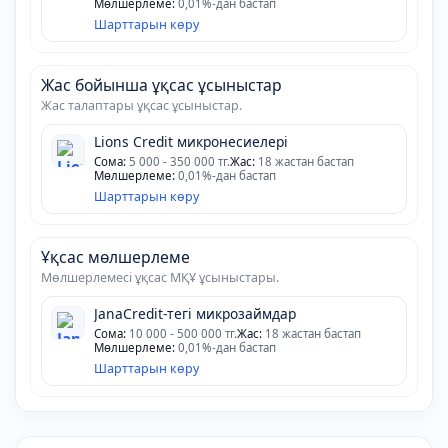
Мөлшерлеме:
0,01%-дан бастап
Шарттарын көру
Жас бойынша ұқсас ұсыныстар
Жас талаптары ұқсас ұсыныстар.
Lions Credit микронесиелері
Сома:
5 000 - 350 000 тг.
Жас:
18 жастан бастап
Мөлшерлеме:
0,01%-дан бастап
Шарттарын көру
Ұқсас мөлшерлеме
Мөлшерлемесі ұқсас МҚҰ ұсыныстары.
JanaCredit-тегі микрозаймдар
Сома:
10 000 - 500 000 тг.
Жас:
18 жастан бастап
Мөлшерлеме:
0,01%-дан бастап
Шарттарын көру