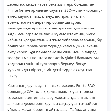
деректер, кейде карта реквизиттері. Сондықтан
Finlite бетіне арналған сауатты SEO-мәтін «қорқыту»
емес, қауіпсіз пайдаланудың практикалық
ережелері мен деректер бойынша сұрақ
туындағанда әрекет ету алгоритмін қамтуы тиіс.
Алдымен сервис онлайн жұмыс істейтінін, жеке
кабинет қолданатынын және хабарламалардың бір
бөлігі SMS/email/push түрінде келуі мүмкін екенін
айту керек. Бұл пайдаланушы үшін нені білдіреді:
телефон мен поштаға қолжетімділікті бақылау, SMS-
кодтарды үшінші тұлғаларға бермеу, бөгде
құрылғыдан кірсеңіз міндетті түрде аккаунттан
шығу.
Картаның қауіпсіздігі — жеке мәселе. Finlite FAQ
бөлімінде CVV толық қолжетімділік үшін төлем
сомасын есептен шығару мақсатында енгізілетіні,
ал карта деректерін қауіпсіз сақтау үшін эквайринг
ұйымы жауап беретіні айтылады. Пайдаланушы