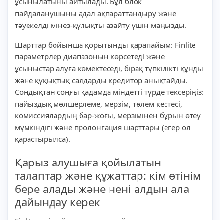
ұсынылатыны айтылады. Бұл блок
пайдаланушыны адал ақпараттандыру және
тәуекелді мінез-құлықты азайту үшін маңызды.
Шарттар бойынша қорытынды қарапайым: Finlite
параметрлер диапазонын көрсетеді және
ұсыныстар алуға көмектеседі, бірақ түпкілікті құнды
және құқықтық салдарды кредитор анықтайды.
Сондықтан соңғы қадамда міндетті түрде тексеріңіз:
пайыздық мөлшерлеме, мерзім, төлем кестесі,
комиссиялардың бар-жоғы, мерзімінен бұрын өтеу
мүмкіндігі және пролонгация шарттары (егер ол
қарастырылса).
Қарыз алушыға қойылатын
талаптар және құжаттар: кім өтінім
бере алады және нені алдын ала
дайындау керек