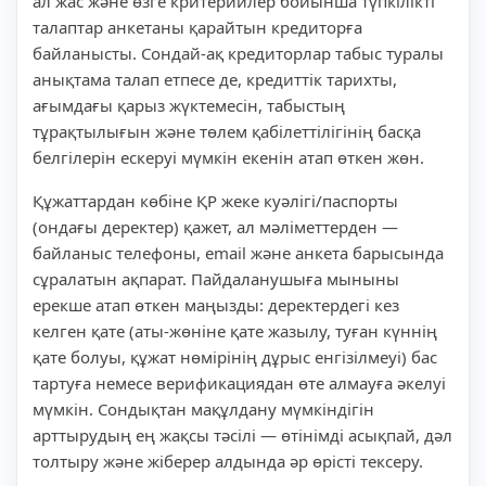
ал жас және өзге критерийлер бойынша түпкілікті
талаптар анкетаны қарайтын кредиторға
байланысты. Сондай-ақ кредиторлар табыс туралы
анықтама талап етпесе де, кредиттік тарихты,
ағымдағы қарыз жүктемесін, табыстың
тұрақтылығын және төлем қабілеттілігінің басқа
белгілерін ескеруі мүмкін екенін атап өткен жөн.
Құжаттардан көбіне ҚР жеке куәлігі/паспорты
(ондағы деректер) қажет, ал мәліметтерден —
байланыс телефоны, email және анкета барысында
сұралатын ақпарат. Пайдаланушыға мыныны
ерекше атап өткен маңызды: деректердегі кез
келген қате (аты-жөніне қате жазылу, туған күннің
қате болуы, құжат нөмірінің дұрыс енгізілмеуі) бас
тартуға немесе верификациядан өте алмауға әкелуі
мүмкін. Сондықтан мақұлдану мүмкіндігін
арттырудың ең жақсы тәсілі — өтінімді асықпай, дәл
толтыру және жіберер алдында әр өрісті тексеру.