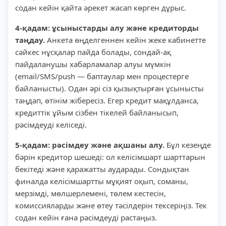
содан кейін қайта әрекет жасап көрген дұрыс.
4-қадам: ұсыныстарды алу және кредиторды
таңдау.
Анкета өңделгеннен кейін жеке кабинетте
сәйкес нұсқалар пайда болады, сондай-ақ
пайдаланушы хабарламалар алуы мүмкін
(email/SMS/push — баптаулар мен процестерге
байланысты). Одан әрі сіз қызықтырған ұсынысты
таңдап, өтінім жібересіз. Егер кредит мақұлданса,
кредиттік ұйым сізбен тікелей байланысып,
рәсімдеуді келіседі.
5-қадам: рәсімдеу және ақшаны алу.
Бұл кезеңде
бәрін кредитор шешеді: ол келісімшарт шарттарын
бекітеді және қаражатты аударады. Сондықтан
финалда келісімшартты мұқият оқып, соманы,
мерзімді, мөлшерлемені, төлем кестесін,
комиссияларды және өтеу тәсілдерін тексеріңіз. Тек
содан кейін ғана рәсімдеуді растаңыз.