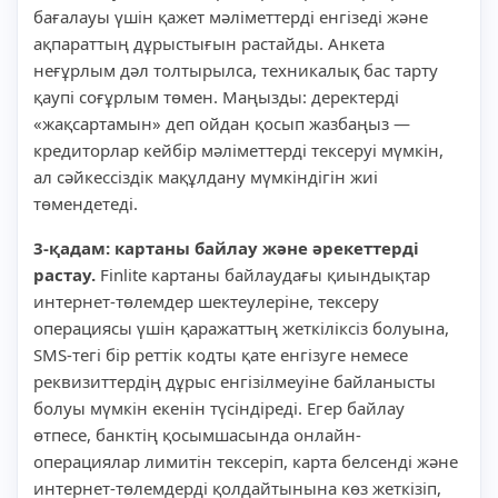
бағалауы үшін қажет мәліметтерді енгізеді және
ақпараттың дұрыстығын растайды. Анкета
неғұрлым дәл толтырылса, техникалық бас тарту
қаупі соғұрлым төмен. Маңызды: деректерді
«жақсартамын» деп ойдан қосып жазбаңыз —
кредиторлар кейбір мәліметтерді тексеруі мүмкін,
ал сәйкессіздік мақұлдану мүмкіндігін жиі
төмендетеді.
3-қадам: картаны байлау және әрекеттерді
растау.
Finlite картаны байлаудағы қиындықтар
интернет-төлемдер шектеулеріне, тексеру
операциясы үшін қаражаттың жеткіліксіз болуына,
SMS-тегі бір реттік кодты қате енгізуге немесе
реквизиттердің дұрыс енгізілмеуіне байланысты
болуы мүмкін екенін түсіндіреді. Егер байлау
өтпесе, банктің қосымшасында онлайн-
операциялар лимитін тексеріп, карта белсенді және
интернет-төлемдерді қолдайтынына көз жеткізіп,