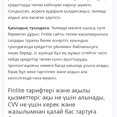
кредиторда төлем кейінірек көрінуі мүмкін.
Сондықтан, әсіресе аударым қолдансаңыз, төлемді
алдын ала жасаған қауіпсіз.
Қиындық туындаса.
Төлемде мәселе шықса, күте
бермеген дұрыс: Finlite сайты төлем жасалмауының
салдары туралы бөлек ескертіп, қиындық
туындағанда кредиттік ұйыммен байланысуға
кеңес береді. Іс жүзінде бұл ең жұмыс істейтін тәсіл:
кейде кредитор төлем күнін ауыстыруды,
пролонгацияны немесе басқа шешімді ұсына алады,
бірақ бұл жеке тәртіппен және алдын ала
келісілгенде ғана мүмкін.
Finlite тарифтері және ақылы
қызметтері: ақы не үшін алынады,
CVV не үшін керек және
жазылымнан қалай бас тартуға