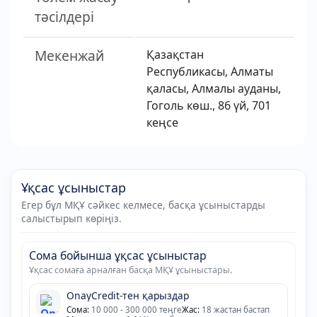
тәсілдері
Мекенжай
Қазақстан
Республикасы, Алматы
қаласы, Алмалы ауданы,
Гоголь көш., 86 үй, 701
кеңсе
Ұқсас ұсыныстар
Егер бұл МҚҰ сәйкес келмесе, басқа ұсыныстарды
салыстырып көріңіз.
Сома бойынша ұқсас ұсыныстар
Ұқсас сомаға арналған басқа МҚҰ ұсыныстары.
OnayCredit-тен қарыздар
Сома:
10 000 - 300 000 теңге
Жас:
18 жастан бастап