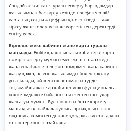
Сондай-ақ жиі қате туралы ескерту бар: адамдар
жазылымнан бас тарту кезінде телефон/email/
картаның соңғы 4 цифрын қате енгізеді — дәл
тіркеу және төлем кезінде көрсетілген деректерді
енгізу керек.
Бірнеше жеке кабинет және карта туралы
маңызды.
Finlite қолданыстағы кабинетте карта
нөмірін өзгерту мүмкін емес екенін атап өтеді —
жаңа email және телефон нөмірімен жаңа кабинет
жасау қажет, ал ескі жазылымды бөлек тоқтату
ұсынылады, өйткені ол автоматты түрде
тоқтамайды және әр кабинет үшін функционалға
қолжетімділікке байланысты есептен шығулар
жалғасуы мүмкін. Бұл нюансты бетте көрсету
маңызды: ол пайдаланушыға артық шығыннан
сақтануға көмектеседі және қолдауға түсетін даулы
өтініштер санын азайтады.