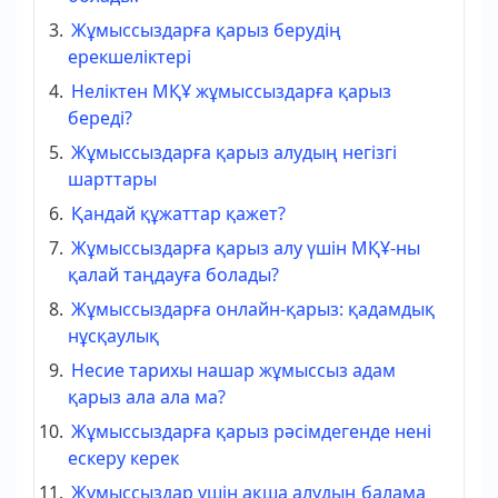
Жұмыссыздарға қарыз берудің
ерекшеліктері
Неліктен МҚҰ жұмыссыздарға қарыз
береді?
Жұмыссыздарға қарыз алудың негізгі
шарттары
Қандай құжаттар қажет?
Жұмыссыздарға қарыз алу үшін МҚҰ-ны
қалай таңдауға болады?
Жұмыссыздарға онлайн-қарыз: қадамдық
нұсқаулық
Несие тарихы нашар жұмыссыз адам
қарыз ала ала ма?
Жұмыссыздарға қарыз рәсімдегенде нені
ескеру керек
Жұмыссыздар үшін ақша алудың балама