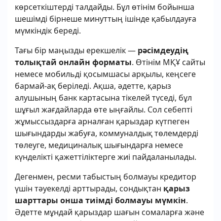
көрсеткіштерді талдайды. Бұл өтінім бойынша
шешімді бірнеше минуттың ішінде қабылдауға
мүмкіндік береді.
Тағы бір маңызды ерекшелік —
рәсімдеудің
толықтай онлайн форматы
. Өтінім МҚҰ сайты
немесе мобильді қосымшасы арқылы, кеңсеге
бармай-ақ беріледі. Ақша, әдетте, қарыз
алушының банк картасына тікелей түседі, бұл
шұғыл жағдайларда өте ыңғайлы. Сол себепті
жұмыссыздарға арналған қарыздар күтпеген
шығындарды жабуға, коммуналдық төлемдерді
төлеуге, медициналық шығындарға немесе
күнделікті қажеттіліктерге жиі пайдаланылады.
Дегенмен, ресми табыстың болмауы кредитор
үшін тәуекелді арттырады, сондықтан
қарыз
шарттары онша тиімді болмауы мүмкін
.
Әдетте мұндай қарыздар шағын сомаларға және