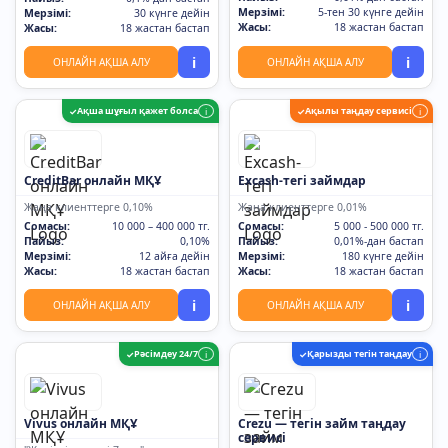
Мерзімі:
5-тен 30 күнге дейін
Мерзімі:
30 күнге дейін
Жасы:
18 жастан бастап
Жасы:
18 жастан бастап
i
i
ОНЛАЙН АҚША АЛУ
ОНЛАЙН АҚША АЛУ
Ақша шұғыл қажет болса
Ақылы таңдау сервисі
✓
i
✓
i
CreditBar онлайн МҚҰ
Excash-тегі займдар
Жаңа клиенттерге 0,10%
Жаңа клиенттерге 0,01%
Сомасы:
10 000 – 400 000 тг.
Сомасы:
5 000 - 500 000 тг.
Пайыз:
0,10%
Пайыз:
0,01%-дан бастап
Мерзімі:
12 айға дейін
Мерзімі:
180 күнге дейін
Жасы:
18 жастан бастап
Жасы:
18 жастан бастап
i
i
ОНЛАЙН АҚША АЛУ
ОНЛАЙН АҚША АЛУ
Рәсімдеу 24/7
Қарызды тегін таңдау
✓
i
✓
i
Vivus онлайн МҚҰ
Crezu — тегін займ таңдау
сервисі