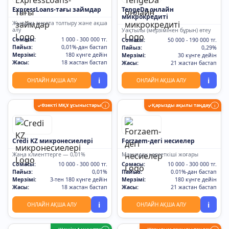
ExpressLoans-тағы займдар
TengeDa онлайн
микрокредиті
Жылдам анкета толтыру және ақша
алу
Уақтылы (мерзімінен бұрын) өтеу
Сомасы:
1 000 - 300 000 тг.
Сомасы:
50 000 - 190 000 тг.
Пайыз:
0,01%-дан бастап
Пайыз:
0,29%
Мерзімі:
180 күнге дейін
Мерзімі:
30 күнге дейін
Жасы:
18 жастан бастап
Жасы:
21 жастан бастап
i
i
ОНЛАЙН АҚША АЛУ
ОНЛАЙН АҚША АЛУ
Өзекті МҚҰ ұсыныстары
Қарызды ақылы таңдау
✓
i
✓
i
Credi KZ микронесиелері
Forzaem-дегі несиелер
Жаңа клиенттерге — 0,01%
Мақұлдау көрсеткіші жоғары
Сомасы:
10 000 - 300 000 тг.
Сомасы:
10 000 - 300 000 тг.
Пайыз:
0,01%
Пайыз:
0.01%-дан бастап
Мерзімі:
3-тен 180 күнге дейін
Мерзімі:
180 күнге дейін
Жасы:
18 жастан бастап
Жасы:
21 жастан бастап
i
i
ОНЛАЙН АҚША АЛУ
ОНЛАЙН АҚША АЛУ