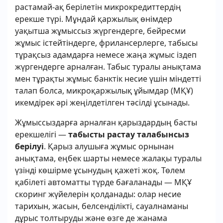
растамай-ақ берілетін микрокредиттердің
ерекше түрі. Мұндай қаржылық өнімдер
уақытша жұмыссыз жүргендерге, бейресми
жұмыс істейтіндерге, фрилансерлерге, табысы
тұрақсыз адамдарға немесе жаңа жұмыс іздеп
жүргендерге арналған. Табыс туралы анықтама
мен тұрақты жұмыс банктік несие үшін міндетті
талап болса, микроқаржылық ұйымдар (МҚҰ)
икемдірек әрі жеңілдетілген тәсілді ұсынады.
Жұмыссыздарға арналған қарыздардың басты
ерекшелігі —
табысты растау талабынсыз
берілуі
. Қарыз алушыға жұмыс орнынан
анықтама, еңбек шарты немесе жалақы туралы
үзінді көшірме ұсынудың қажеті жоқ. Төлем
қабілеті автоматты түрде бағаланады — МҚҰ
скоринг жүйелерін қолданады: олар несие
тарихын, жасын, белсенділікті, сауалнаманы
дұрыс толтыруды және өзге де жанама