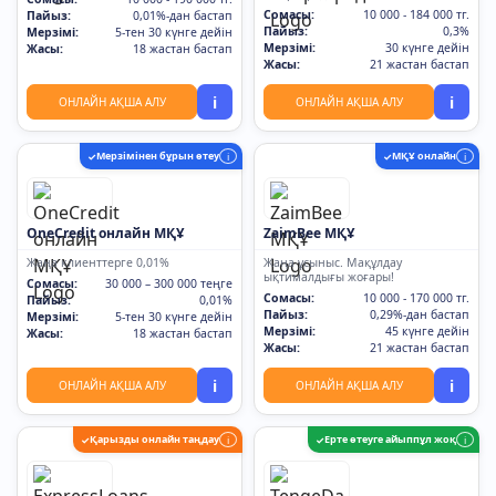
Сомасы:
10 000 - 184 000 тг.
Пайыз:
0,01%-дан бастап
Пайыз:
0,3%
Мерзімі:
5-тен 30 күнге дейін
Мерзімі:
30 күнге дейін
Жасы:
18 жастан бастап
Жасы:
21 жастан бастап
i
i
ОНЛАЙН АҚША АЛУ
ОНЛАЙН АҚША АЛУ
Мерзімінен бұрын өтеу
МҚҰ онлайн
✓
i
✓
i
OneCredit онлайн МҚҰ
ZaimBee МҚҰ
Жаңа клиенттерге 0,01%
Жаңа ұсыныс. Мақұлдау
ықтималдығы жоғары!
Сомасы:
30 000 – 300 000 теңге
Сомасы:
10 000 - 170 000 тг.
Пайыз:
0,01%
Пайыз:
0,29%-дан бастап
Мерзімі:
5-тен 30 күнге дейін
Мерзімі:
45 күнге дейін
Жасы:
18 жастан бастап
Жасы:
21 жастан бастап
i
i
ОНЛАЙН АҚША АЛУ
ОНЛАЙН АҚША АЛУ
Қарызды онлайн таңдау
Ерте өтеуге айыппұл жоқ
✓
i
✓
i