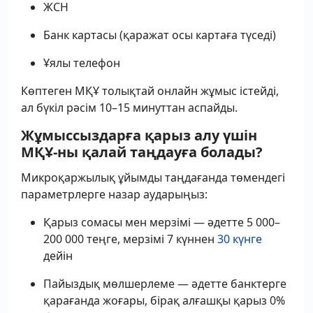
ЖСН
Банк картасы (қаражат осы картаға түседі)
Ұялы телефон
Көптеген МҚҰ толықтай онлайн жұмыс істейді,
ал бүкіл рәсім 10–15 минуттан аспайды.
Жұмыссыздарға қарыз алу үшін
МҚҰ-ны қалай таңдауға болады?
Микроқаржылық ұйымды таңдағанда төмендегі
параметрлерге назар аударыңыз:
Қарыз сомасы мен мерзімі — әдетте 5 000–
200 000 теңге, мерзімі 7 күннен
30 күнге
дейін
Пайыздық мөлшерлеме — әдетте банктерге
қарағанда жоғары, бірақ алғашқы қарыз 0%