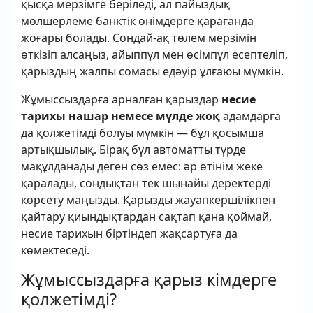
қысқа мерзімге беріледі, ал пайыздық
мөлшерлеме банктік өнімдерге қарағанда
жоғары болады. Сондай-ақ төлем мерзімін
өткізіп алсаңыз, айыппұл мен өсімпұл есептеліп,
қарыздың жалпы сомасы едәуір ұлғаюы мүмкін.
Жұмыссыздарға арналған қарыздар
несие
тарихы нашар немесе мүлде жоқ
адамдарға
да қолжетімді болуы мүмкін — бұл қосымша
артықшылық. Бірақ бұл автоматты түрде
мақұлданады деген сөз емес: әр өтінім жеке
қаралады, сондықтан тек шынайы деректерді
көрсету маңызды. Қарызды жауапкершілікпен
қайтару қиындықтардан сақтап қана қоймай,
несие тарихын біртіндеп жақсартуға да
көмектеседі.
Жұмыссыздарға қарыз кімдерге
қолжетімді?