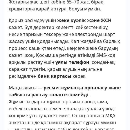
Жоғарғы жас шегі көбіне 65–70 жас, бірақ
кредиторға қарай әртүрлі болуы мүмкін.
Қарыз рәсімдеу үшін
жеке куәлік және ЖСН
қажет. Бұл деректер клиентті сәйкестендіру,
несие тарихын тексеру және электронды шарт
жасасу үшін қолданылады. Көп жағдайда барлық
процесс қашықтан өтеді, кеңсеге жеке барудың
қажеті жоқ. Қосымша ретінде өтінімді SMS-код
арқылы растау үшін
ұялы телефон
, сондай-ақ
қаражат түсетін, қарыз алушының атына
рәсімделген
банк картасы
керек.
Маңыздысы —
ресми жұмысқа орналасу және
табысты растау талап етілмейді
.
Жұмыссыздарға жұмыс орнынан анықтама,
еңбек кітапшасы немесе жалақы туралы үзінді
көшірме ұсыну қажет емес. Оның орнына МҚҰ
анкета ішінде қосымша ақпарат сұрауы мүмкін
— мысалы, шамамен табыс деңгейін, қаражат