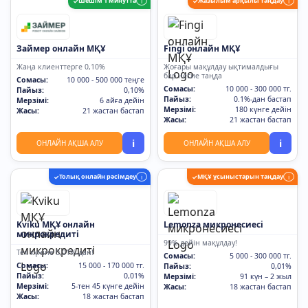
Шешім 1 минутта
Жазылым арқылы таңдау
✓
i
✓
i
Займер онлайн МҚҰ
Fingi онлайн МҚҰ
Жаңа клиенттерге 0,10%
Жоғары мақұлдау ықтималдығы
бар несие таңда
Сомасы:
10 000 - 500 000 теңге
Сомасы:
10 000 - 300 000 тг.
Пайыз:
0,10%
Пайыз:
0.1%-дан бастап
Мерзімі:
6 айға дейін
Мерзімі:
180 күнге дейін
Жасы:
21 жастан бастап
Жасы:
21 жастан бастап
i
i
ОНЛАЙН АҚША АЛУ
ОНЛАЙН АҚША АЛУ
Толық онлайн рәсімдеу
МҚҰ ұсыныстарын таңдау
✓
i
✓
i
Kviku МҚҰ онлайн
Lemonza микронесиесі
микрокредиті
99% дейін мақұлдау!
Тек күніне 0,01%-дан!
Сомасы:
5 000 - 300 000 тг.
Сомасы:
15 000 - 170 000 тг.
Пайыз:
0,01%
Пайыз:
0,01%
Мерзімі:
91 күн – 2 жыл
Мерзімі:
5-тен 45 күнге дейін
Жасы:
18 жастан бастап
Жасы:
18 жастан бастап