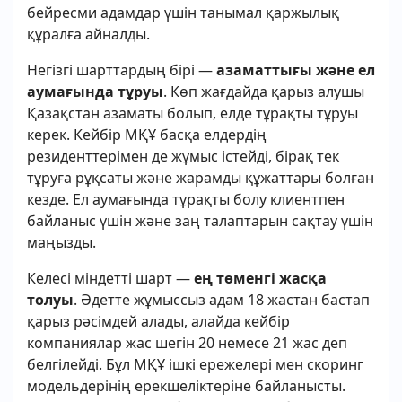
бейресми адамдар үшін танымал қаржылық
құралға айналды.
Негізгі шарттардың бірі —
азаматтығы және ел
аумағында тұруы
. Көп жағдайда қарыз алушы
Қазақстан азаматы болып, елде тұрақты тұруы
керек. Кейбір МҚҰ басқа елдердің
резиденттерімен де жұмыс істейді, бірақ тек
тұруға рұқсаты және жарамды құжаттары болған
кезде. Ел аумағында тұрақты болу клиентпен
байланыс үшін және заң талаптарын сақтау үшін
маңызды.
Келесі міндетті шарт —
ең төменгі жасқа
толуы
. Әдетте жұмыссыз адам 18 жастан бастап
қарыз рәсімдей алады, алайда кейбір
компаниялар жас шегін 20 немесе 21 жас деп
белгілейді. Бұл МҚҰ ішкі ережелері мен скоринг
модельдерінің ерекшеліктеріне байланысты.