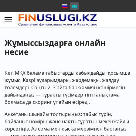
Жұмыссыздарға онлайн
несие
Көп МҚҰ балама табыстарды қабылдайды: қосымша
жұмыс, Kaspi аударымдары, жәрдемақы, жалдау
төлемдері. Соңғы 2–3 айға банк/әмиян көшірмесін
дайындаңыз — тұрақты түсімдер тіпті анықтама
болмаса да скоринг ұпайын өсіреді.
Анкетаны шынайы толтырыңыз: табыс түрін,
байланыс нөмірін және нақты тұратын мекенжайды
көрсетіңіз. Аз сома мен қысқа мерзімнен бастаңыз