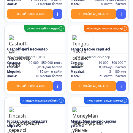
Жасы:
21 жастан бастап
Жасы:
18 жастан бастап
i
i
ОНЛАЙН АҚША АЛУ
ОНЛАЙН АҚША АЛУ
5 жылға дейін таңдау
Қарызды ақылы таңдау
✓
i
✓
i
Cashoff-дегі несиелер
Tengos несие сервисі
Жаңа клиенттерге 0,01%
Ең өзекті микронесиелер
Сомасы:
10 000 - 350 000 теңге
Сомасы:
10 000 – 300 000 ₸
Пайыз:
0,01%-дан бастап
Пайыз:
0,01%-дан бастап
Мерзімі:
180 күнге дейін
Мерзімі:
3 – 180 күн
Жасы:
18 жастан бастап
Жасы:
21 жастан бастап
i
i
ОНЛАЙН АҚША АЛУ
ОНЛАЙН АҚША АЛУ
Таңдау алдында рейтинг
Кез келген уақытта өтеу
✓
i
✓
i
Fincash микрокредит
MoneyMan микроқаржы
сервисі
ұйымы