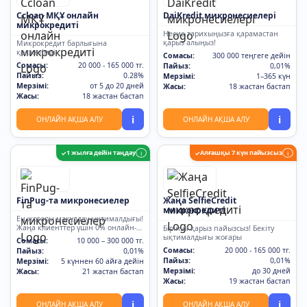
Ccloan МҚҰ онлайн
DaiKredit микронесиелері
микрокредиті
Несие тарихыңызға қарамастан
қарыз алыңыз!
Микрокредит барлығына
қолжетімді
Сомасы:
300 000 теңгеге дейін
Сомасы:
20 000 - 165 000 тг.
Пайыз:
0,01%
Пайыз:
0.28%
Мерзімі:
1–365 күн
Мерзімі:
от 5 до 20 дней
Жасы:
18 жастан бастап
Жасы:
18 жастан бастап
i
i
ОНЛАЙН АҚША АЛУ
ОНЛАЙН АҚША АЛУ
1 жылға дейін таңдау
Алғашқы 7 күн пайызсыз
✓
i
✓
i
FinPug-та микронесиелер
Жаңа SelfieCredit
микрокредиті
Ең жоғары мақұлдау ықтималдығы!
Жаңа клиенттер үшін 0% онлайн-
Бірінші қарыз пайызсыз! Бекіту
қарыз
ықтималдығы жоғары
Сомасы:
10 000 – 300 000 тг.
Сомасы:
20 000 - 165 000 тг.
Пайыз:
0,01%
Пайыз:
0,01%
Мерзімі:
5 күннен 60 айға дейін
Мерзімі:
до 30 дней
Жасы:
21 жастан бастап
Жасы:
19 жастан бастап
i
i
ОНЛАЙН АҚША АЛУ
ОНЛАЙН АҚША АЛУ