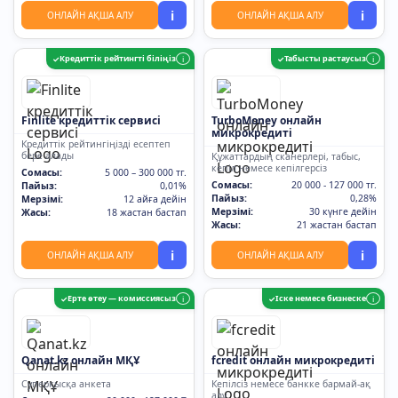
i
i
ОНЛАЙН АҚША АЛУ
ОНЛАЙН АҚША АЛУ
Кредиттік рейтингті біліңіз
Табысты растаусыз
✓
i
✓
i
Finlite кредиттік сервисі
TurboMoney онлайн
микрокредиті
Кредиттік рейтингіңізді есептеп
бере алады
Құжаттардың сканерлері, табыс,
кепіл немесе кепілгерсіз
Сомасы:
5 000 – 300 000 тг.
Сомасы:
20 000 - 127 000 тг.
Пайыз:
0,01%
Пайыз:
0,28%
Мерзімі:
12 айға дейін
Мерзімі:
30 күнге дейін
Жасы:
18 жастан бастап
Жасы:
21 жастан бастап
i
i
ОНЛАЙН АҚША АЛУ
ОНЛАЙН АҚША АЛУ
Ерте өтеу — комиссиясыз
Іске немесе бизнеске
✓
i
✓
i
Qanat.kz онлайн МҚҰ
fcredit онлайн микрокредиті
Суперқысқа анкета
Кепілсіз немесе банкке бармай-ақ
алу