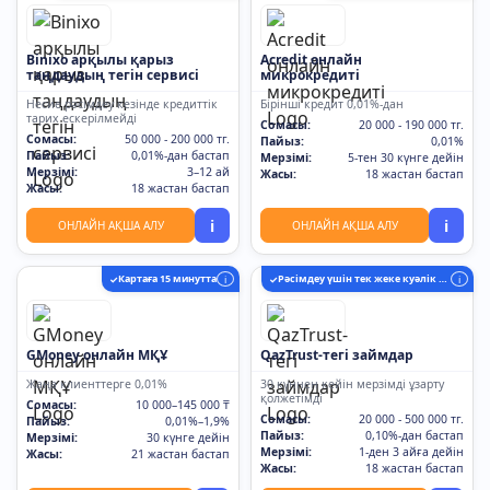
Binixo арқылы қарыз
Acredit онлайн
таңдаудың тегін сервисі
микрокредиті
Несие рәсімдеу кезінде кредиттік
Бірінші кредит 0,01%-дан
тарих ескерілмейді
Сомасы:
20 000 - 190 000 тг.
Сомасы:
50 000 - 200 000 тг.
Пайыз:
0,01%
Пайыз:
0,01%-дан бастап
Мерзімі:
5-тен 30 күнге дейін
Мерзімі:
3–12 ай
Жасы:
18 жастан бастап
Жасы:
18 жастан бастап
i
i
ОНЛАЙН АҚША АЛУ
ОНЛАЙН АҚША АЛУ
Картаға 15 минутта
Рәсімдеу үшін тек жеке куәлік қажет
✓
i
✓
i
GMoney онлайн МҚҰ
QazTrust-тегі займдар
Жаңа клиенттерге 0,01%
30 күннен кейін мерзімді ұзарту
қолжетімді
Сомасы:
10 000–145 000 ₸
Сомасы:
20 000 - 500 000 тг.
Пайыз:
0,01%–1,9%
Пайыз:
0,10%-дан бастап
Мерзімі:
30 күнге дейін
Мерзімі:
1-ден 3 айға дейін
Жасы:
21 жастан бастап
Жасы:
18 жастан бастап