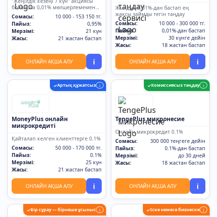
"Жеңілдік кезеңі 7 күн" акциясы
бойынша 0,01% мөлшерлемемен
Жылдық 0,01%-дан бастап ең
займдар
жақсы займды тегін таңдау
Сомасы:
10 000 - 153 150 тг.
Сомасы:
10 000 - 300 000 тг.
Пайыз:
0,95%
Пайыз:
0,01%-дан бастап
Мерзімі:
21 күн
Мерзімі:
30 күнге дейін
Жасы:
21 жастан бастап
Жасы:
18 жастан бастап
i
i
ОНЛАЙН АҚША АЛУ
ОНЛАЙН АҚША АЛУ
Артық құжатсыз
Комиссиясыз таңдау
✓
i
✓
i
MoneyPlus онлайн
TengePlus микронесие
микрокредиті
Онлайн микрокредит 0.1%
Қайталап келген клиенттерге 0.1%
Сомасы:
300 000 теңгеге дейін
Сомасы:
50 000 - 170 000 тг.
Пайыз:
0.1%-дан бастап
Пайыз:
0.1%
Мерзімі:
до 30 дней
Мерзімі:
25 күн
Жасы:
18 жастан бастап
Жасы:
21 жастан бастап
i
i
ОНЛАЙН АҚША АЛУ
ОНЛАЙН АҚША АЛУ
Бір сұрау — бірнеше ұсыныс
Іске немесе бизнеске
✓
i
✓
i