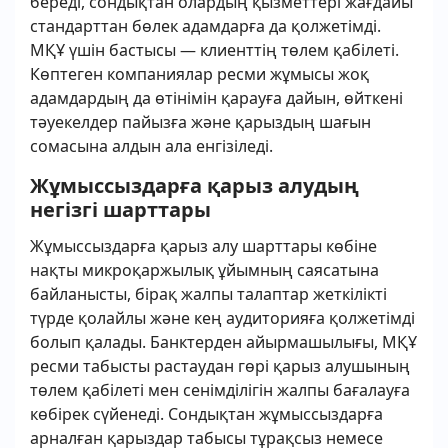
береді, сондықтан олардың қызметтері жағдайы
стандарттан бөлек адамдарға да қолжетімді.
МҚҰ үшін бастысы — клиенттің төлем қабілеті.
Көптеген компаниялар ресми жұмысы жоқ
адамдардың да өтінімін қарауға дайын, өйткені
тәуекелдер пайызға және қарыздың шағын
сомасына алдын ала енгізіледі.
Жұмыссыздарға қарыз алудың
негізгі шарттары
Жұмыссыздарға қарыз алу шарттары көбіне
нақты микроқаржылық ұйымның саясатына
байланысты, бірақ жалпы талаптар жеткілікті
түрде қолайлы және кең аудиторияға қолжетімді
болып қалады. Банктерден айырмашылығы, МҚҰ
ресми табысты растаудан гөрі қарыз алушының
төлем қабілеті мен сенімділігін жалпы бағалауға
көбірек сүйенеді. Сондықтан жұмыссыздарға
арналған қарыздар табысы тұрақсыз немесе