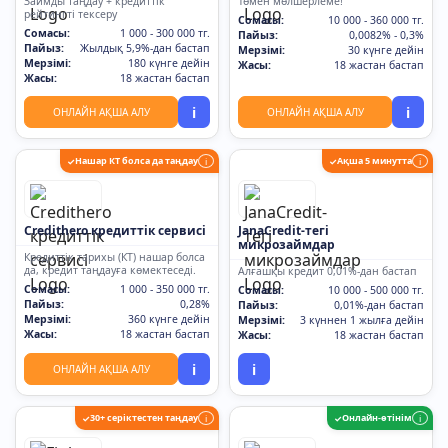
Займды таңдау + кредиттік
Төмен мөлшерлеме!
рейтингті тексеру
Сомасы:
10 000 - 360 000 тг.
Сомасы:
1 000 - 300 000 тг.
Пайыз:
0,0082% - 0,3%
Пайыз:
Жылдық 5,9%-дан бастап
Мерзімі:
30 күнге дейін
Мерзімі:
180 күнге дейін
Жасы:
18 жастан бастап
Жасы:
18 жастан бастап
i
i
ОНЛАЙН АҚША АЛУ
ОНЛАЙН АҚША АЛУ
Нашар КТ болса да таңдау
Ақша 5 минутта
✓
i
✓
i
Credithero кредиттік сервисі
JanaCredit-тегі
микрозаймдар
Кредиттік тарихы (КТ) нашар болса
да, кредит таңдауға көмектеседі.
Алғашқы кредит 0,01%-дан бастап
Сомасы:
1 000 - 350 000 тг.
Сомасы:
10 000 - 500 000 тг.
Пайыз:
0,28%
Пайыз:
0,01%-дан бастап
Мерзімі:
360 күнге дейін
Мерзімі:
3 күннен 1 жылға дейін
Жасы:
18 жастан бастап
Жасы:
18 жастан бастап
i
i
ОНЛАЙН АҚША АЛУ
30+ серіктестен таңдау
Онлайн-өтінім
✓
i
✓
i