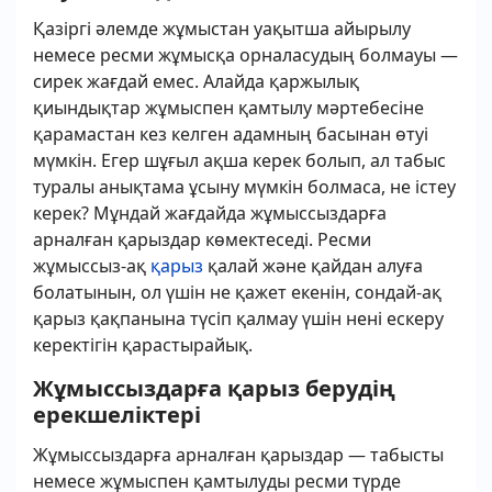
Қазіргі әлемде жұмыстан уақытша айырылу
немесе ресми жұмысқа орналасудың болмауы —
сирек жағдай емес. Алайда қаржылық
қиындықтар жұмыспен қамтылу мәртебесіне
қарамастан кез келген адамның басынан өтуі
мүмкін. Егер шұғыл ақша керек болып, ал табыс
туралы анықтама ұсыну мүмкін болмаса, не істеу
керек? Мұндай жағдайда жұмыссыздарға
арналған қарыздар көмектеседі. Ресми
жұмыссыз-ақ
қарыз
қалай және қайдан алуға
болатынын, ол үшін не қажет екенін, сондай-ақ
қарыз қақпанына түсіп қалмау үшін нені ескеру
керектігін қарастырайық.
Жұмыссыздарға қарыз берудің
ерекшеліктері
Жұмыссыздарға арналған қарыздар — табысты
немесе жұмыспен қамтылуды ресми түрде