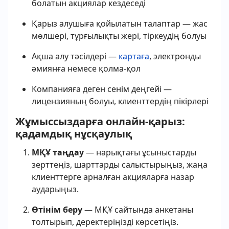
болатын акциялар кездеседі
Қарыз алушыға қойылатын талаптар — жас
мөлшері, тұрғылықты жері, тіркеудің болуы
Ақша алу тәсілдері —
картаға
, электронды
әмиянға немесе қолма-қол
Компанияға деген сенім деңгейі —
лицензияның болуы, клиенттердің пікірлері
Жұмыссыздарға онлайн-қарыз:
қадамдық нұсқаулық
МҚҰ таңдау
— нарықтағы ұсыныстарды
зерттеңіз, шарттарды салыстырыңыз, жаңа
клиенттерге арналған акцияларға назар
аударыңыз.
Өтінім беру
— МҚҰ сайтында анкетаны
толтырып, деректеріңізді көрсетіңіз.