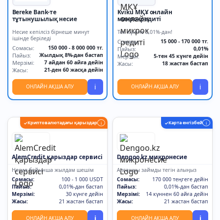
Bereke Bank-те
Kviku МҚҰ онлайн
тұтынушылық несие
микрокредиті
Несие кепілсіз бірнеше минут
Тек күніне 0,01%-дан!
ішінде беріледі
Сомасы:
15 000 - 170 000 тг.
Сомасы:
150 000 - 8 000 000 тг.
Пайыз:
0,01%
Пайыз:
Жылдық 8%-дан бастап
Мерзімі:
5-тен 45 күнге дейін
Мерзімі:
7 айдан 60 айға дейін
Жасы:
18 жастан бастап
Жасы:
21-ден 60 жасқа дейін
i
i
ОНЛАЙН АҚША АЛУ
ОНЛАЙН АҚША АЛУ
Криптовалютадағы қарыздар
Карта енгізбей
✓
i
✓
i
AlemCredit қарыздар сервисі
Dengoo.kz микронесие
Несие бойынша жылдам шешім
Алғашқы займды тегін алыңыз
Сомасы:
100 - 1 000 USDT
Сомасы:
170 000 теңгеге дейін
Пайыз:
0,01%-дан бастап
Пайыз:
0,01%-дан бастап
Мерзімі:
30 күнге дейін
Мерзімі:
14 күннен 60 айға дейін
Жасы:
21 жастан бастап
Жасы:
21 жастан бастап
i
i
ОНЛАЙН АҚША АЛУ
ОНЛАЙН АҚША АЛУ