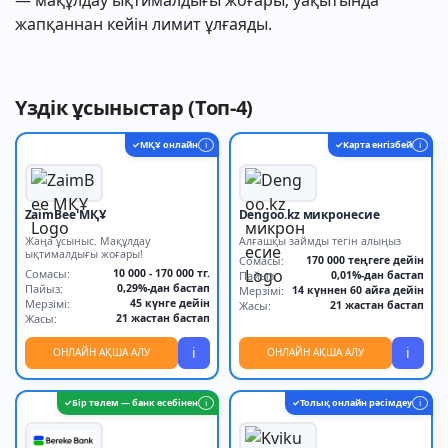
— мақұлдау ықтималдығы жоғары; уақытында
жапқаннан кейін лимит ұлғаяды.
Үздік ұсыныстар (Топ-4)
МҚҰ онлайн
Карта енгізбей
✓
i
✓
i
ZaimBee МҚҰ
Dengoo.kz микронесие
Жаңа ұсыныс. Мақұлдау
Алғашқы займды тегін алыңыз
ықтималдығы жоғары!
Сомасы:
170 000 теңгеге дейін
Сомасы:
10 000 - 170 000 тг.
Пайыз:
0,01%-дан бастап
Пайыз:
0,29%-дан бастап
Мерзімі:
14 күннен 60 айға дейін
Мерзімі:
45 күнге дейін
Жасы:
21 жастан бастап
Жасы:
21 жастан бастап
i
i
ОНЛАЙН АҚША АЛУ
ОНЛАЙН АҚША АЛУ
Бір төлем — банк есебінен
Толық онлайн рәсімдеу
✓
i
✓
i