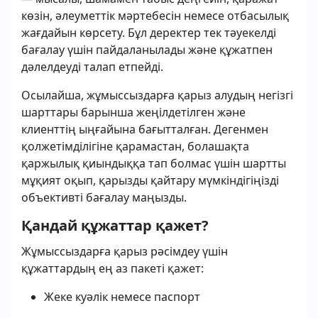
көзін, әлеуметтік мәртебесін немесе отбасылық
жағдайын көрсету. Бұл деректер тек тәуекелді
бағалау үшін пайдаланылады және құжатпен
дәлелдеуді талап етпейді.
Осылайша, жұмыссыздарға қарыз алудың негізгі
шарттары барынша жеңілдетілген және
клиенттің ыңғайына бағытталған. Дегенмен
қолжетімділігіне қарамастан, болашақта
қаржылық қиындыққа тап болмас үшін шартты
мұқият оқып, қарызды қайтару мүмкіндігіңізді
объективті бағалау маңызды.
Қандай құжаттар қажет?
Жұмыссыздарға қарыз рәсімдеу үшін
құжаттардың ең аз пакеті қажет:
Жеке куәлік немесе паспорт