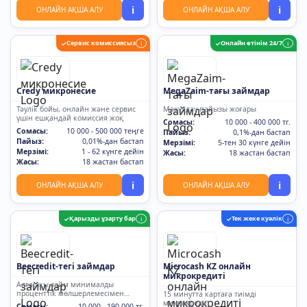
i
i
ОНЛАЙН АҚША АЛУ
ОНЛАЙН АҚША АЛУ
Сервис комиссиясыз
Онлайн өтінім 24/7
✓
i
✓
i
Credy микронесие
MegaZaim-тағы займдар
Тәулік бойы, онлайн және сервис
Мақұлдау пайызы жоғары
үшін ешқандай комиссия жоқ
Сомасы:
10 000 - 400 000 тг.
Сомасы:
10 000 - 500 000 теңге
Пайыз:
0,1%-дан бастап
Пайыз:
0,01%-дан бастап
Мерзімі:
5-тен 30 күнге дейін
Мерзімі:
1 - 62 күнге дейін
Жасы:
18 жастан бастап
Жасы:
18 жастан бастап
i
i
ОНЛАЙН АҚША АЛУ
ОНЛАЙН АҚША АЛУ
Қарызды ұзарту бар
Тек жеке куәлік
✓
i
✓
i
Beecredit-тегі займдар
Microcash KZ онлайн
микрокредиті
Алғашқы займ минималды
проценттік мөлшерлемесімен
15 минутта картаға тиімді
0,01%
микрокредит
Сомасы:
10 000 - 190 000 тг.