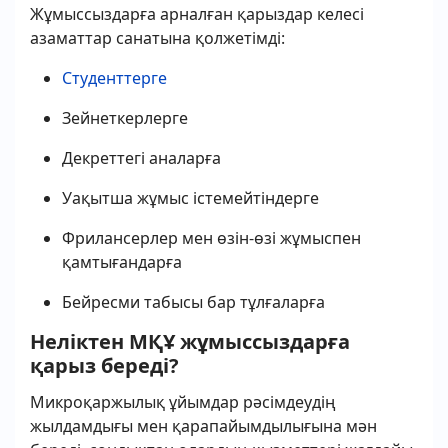
Жұмыссыздарға арналған қарыздар келесі
азаматтар санатына қолжетімді:
Студенттерге
Зейнеткерлерге
Декреттегі аналарға
Уақытша жұмыс істемейтіндерге
Фрилансерлер мен өзін-өзі жұмыспен
қамтығандарға
Бейресми табысы бар тұлғаларға
Неліктен МҚҰ жұмыссыздарға
қарыз береді?
Микроқаржылық ұйымдар рәсімдеудің
жылдамдығы мен қарапайымдылығына мән