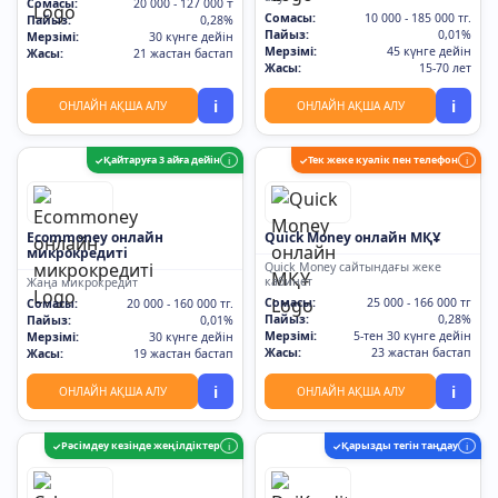
Сомасы:
20 000 - 127 000 ₸
Сомасы:
10 000 - 185 000 тг.
Пайыз:
0,28%
Пайыз:
0,01%
Мерзімі:
30 күнге дейін
Мерзімі:
45 күнге дейін
Жасы:
21 жастан бастап
Жасы:
15-70 лет
i
i
ОНЛАЙН АҚША АЛУ
ОНЛАЙН АҚША АЛУ
Қайтаруға 3 айға дейін
Тек жеке куәлік пен телефон
✓
i
✓
i
Ecommoney онлайн
Quick Money онлайн МҚҰ
микрокредиті
Quick Money сайтындағы жеке
кабинет
Жаңа микрокредит
Сомасы:
25 000 - 166 000 тг
Сомасы:
20 000 - 160 000 тг.
Пайыз:
0,28%
Пайыз:
0,01%
Мерзімі:
5-тен 30 күнге дейін
Мерзімі:
30 күнге дейін
Жасы:
23 жастан бастап
Жасы:
19 жастан бастап
i
i
ОНЛАЙН АҚША АЛУ
ОНЛАЙН АҚША АЛУ
Рәсімдеу кезінде жеңілдіктер
Қарызды тегін таңдау
✓
i
✓
i