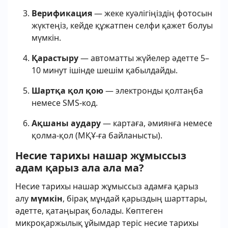
Верификация
— жеке куәлігіңіздің фотосын
жүктеңіз, кейде құжатпен селфи қажет болуы
мүмкін.
Қарастыру
— автоматты жүйелер әдетте 5–
10 минут ішінде шешім қабылдайды.
Шартқа қол қою
— электронды қолтаңба
немесе SMS-код.
Ақшаны аудару
— картаға, әмиянға немесе
қолма-қол (МҚҰ-ға байланысты).
Несие тарихы нашар жұмыссыз
адам қарыз ала ала ма?
Несие тарихы нашар жұмыссыз адамға қарыз
алу
мүмкін
, бірақ мұндай қарыздың шарттары,
әдетте, қатаңырақ болады. Көптеген
микроқаржылық ұйымдар теріс несие тарихы