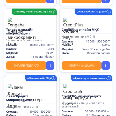
Төлемді кейінге қалдыру бар
Жеке кабинетте ұзарту
✓
i
✓
i
Tengebai онлайн
CreditPlus онлайн МҚҰ
микрокредиті
Жаңа клиенттерге 0,01%
1-5 минутта есепке аудару
Сомасы:
10 000 – 300 000 ₸
Сомасы:
10 000 - 300 000 тг.
Пайыз:
0,01%
Пайыз:
0,01%
Мерзімі:
5-тен 30 күнге дейін
Мерзімі:
30 күн
Жасы:
18 жастан бастап
Жасы:
18 жастан бастап
i
i
ОНЛАЙН АҚША АЛУ
ОНЛАЙН АҚША АЛУ
Жаңа онлайн МҚҰ
Ерте өтеу — комиссиясыз
✓
i
✓
i
Лайм Кредит
Credit365 микрокредиті
микрокредиттер
Ұтыс ойыны – Жаңа киім алатын
уақыт келді!
Жаңа клиенттерге 0,1%
Сомасы:
30 000 - 190 000 тг.
Сомасы:
10 000 - 400 000 тг.
Пайыз:
0,01%-дан бастап
Пайыз:
0,1%-дан бастап