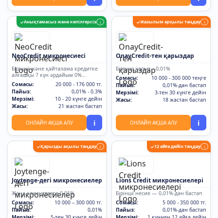
Анықтамасыз және кепілгерсіз
Жазылым арқылы таңдау
✓
i
✓
i
NeoCredit микронесиесі
OnayCredit-тен қарыздар
Бірінші және қайталама кредитке
Бірінші қарыз – 0,01%
алғашқы 7 күн әрдайым 0%
Сомасы:
10 000 - 300 000 теңге
мөлшерлеме
Сомасы:
20 000 - 176 000 тг.
Пайыз:
0,01%-дан бастап
Пайыз:
0,01% - 0.3%
Мерзімі:
3-тен 30 күнге дейін
Мерзімі:
10 - 20 күнге дейін
Жасы:
18 жастан бастап
Жасы:
21 жастан бастап
i
i
ОНЛАЙН АҚША АЛУ
ОНЛАЙН АҚША АЛУ
Қарызды ақылы таңдау
12 айға дейін таңдау
✓
i
✓
i
Joytenge-дегі микронесиелер
Lions Credit микронесиелері
Жаңа клиенттерге 0,01%
Бірінші несие — 0,01%-дан бастап
Сомасы:
10 000 – 300 000 тг.
Сомасы:
5 000 - 350 000 тг.
Пайыз:
0,01%
Пайыз:
0,01%-дан бастап
Мерзімі:
5-тен 30 күнге дейін
Мерзімі:
1 күннен 12 айға дейін