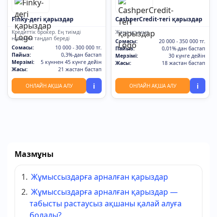
Finky-дегі қарыздар
CashperCredit-тегі қарыздар
Кредиттік брокер. Ең тиімді
Жаңа ұсыныс
нұсқаны таңдап береді
Сомасы:
20 000 - 350 000 тг.
Сомасы:
10 000 - 300 000 тг.
Пайыз:
0,01%-дан бастап
Пайыз:
0,3%-дан бастап
Мерзімі:
30 күнге дейін
Мерзімі:
5 күннен 45 күнге дейін
Жасы:
18 жастан бастап
Жасы:
21 жастан бастап
i
i
ОНЛАЙН АҚША АЛУ
ОНЛАЙН АҚША АЛУ
Мазмұны
Жұмыссыздарға арналған қарыздар
Жұмыссыздарға арналған қарыздар —
табысты растаусыз ақшаны қалай алуға
болады?