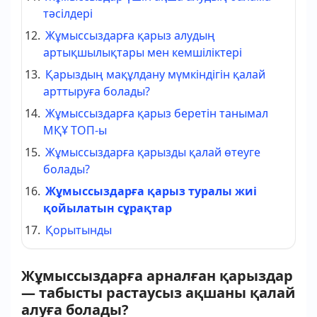
тәсілдері
Жұмыссыздарға қарыз алудың
артықшылықтары мен кемшіліктері
Қарыздың мақұлдану мүмкіндігін қалай
арттыруға болады?
Жұмыссыздарға қарыз беретін танымал
МҚҰ ТОП-ы
Жұмыссыздарға қарызды қалай өтеуге
болады?
Жұмыссыздарға қарыз туралы жиі
қойылатын сұрақтар
Қорытынды
Жұмыссыздарға арналған қарыздар
— табысты растаусыз ақшаны қалай
алуға болады?