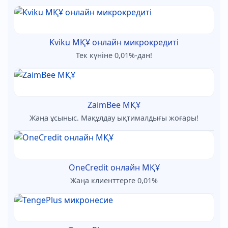
Kviku МҚҰ онлайн микрокредиті
Тек күніне 0,01%-дан!
ZaimBee МҚҰ
Жаңа ұсыныс. Мақұлдау ықтималдығы жоғары!
OneCredit онлайн МҚҰ
Жаңа клиенттерге 0,01%