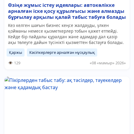
Өзіңе жұмыс істеу идеялары: автокөлікке
арналған іске қосу құрылғысы және алмазды
бұрғылау арқылы қалай табыс табуға болады
Кез келген шағын бизнес кеңсе жалдауды, үлкен
қойманы немесе қызметкерлер тобын қажет етпейді.
Кейде бір пайдалы құралдан және адамдар дәл қазір
ақы төлеуге дайын түсінікті қызметтен бастауға болады.
Қаржы
Кәсіпкерлерге арналған нұсқаулық
129
«08 «мамыр» 2026»