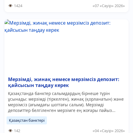
1424
«07 «Сәуір» 2026»
Мерзімді, жинақ немесе мерзімсіз депозит:
қайсысын таңдау керек
Қазақстанда банктер салымдардың бірнеше түрін
ұсынады: мерзімді (тіркелген), жинақ (қорланатын) және
мерзімсіз (ағымдағы шоттағы салым). Мерзімді
депозиттер белгіленген мерзімге ең жоғары пайыз...
Қазақстан банктері
142
«04 «Сәуір» 2026»