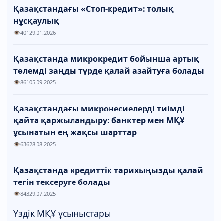
Қазақстандағы «Стоп-кредит»: толық
нұсқаулық
401
29.01.2026
Қазақстанда микрокредит бойынша артық
төлемді заңды түрде қалай азайтуға болады
861
05.09.2025
Қазақстандағы микронесиелерді тиімді
қайта қаржыландыру: банктер мен МҚҰ
ұсынатын ең жақсы шарттар
636
28.08.2025
Қазақстанда кредиттік тарихыңызды қалай
тегін тексеруге болады
843
29.07.2025
Үздік МҚҰ ұсыныстары