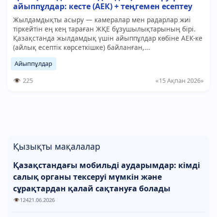
айыппұлдар: кесте (АЕК) + теңгемен есептеу
Жылдамдықты асыру — камералар мен радарлар жиі
тіркейтін ең кең тараған ЖҚЕ бұзушылықтарының бірі.
Қазақстанда жылдамдық үшін айыппұлдар көбіне АЕК-ке
(айлық есептік көрсеткішке) байланған,...
Айыппұлдар
225
«15 Ақпан 2026»
Қызықты мақалалар
Қазақстандағы мобильді аударымдар: кімді
салық органы тексеруі мүмкін және
сұрақтардан қалай сақтануға болады
124
21.06.2026