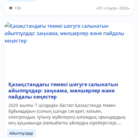
199
«07 «Сәуір» 2026»
Қазақстандағы темекі шегуге салынатын
айыппұлдар: заңнама, мөлшерлер және
пайдалы кеңестер
2020 жылғы 7 шілдеден бастап Қазақстанда темекі
бұйымдарын (соның ішінде сигарет, кальян,
электрондық тұтыну жүйелерін) қоғамдық орындардың
кең ауқымында (көпқабатты үйлердің кіреберістері,...
Айыппұлдар