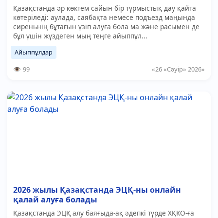
Қазақстанда әр көктем сайын бір тұрмыстық дау қайта
көтеріледі: аулада, саябақта немесе подъезд маңында
сиреньнің бұтағын үзіп алуға бола ма және расымен де
бұл үшін жүздеген мың теңге айыппұл...
Айыппұлдар
99
«26 «Сәуір» 2026»
2026 жылы Қазақстанда ЭЦҚ-ны онлайн
қалай алуға болады
Қазақстанда ЭЦҚ алу баяғыда-ақ әдепкі түрде ХҚКО-ға