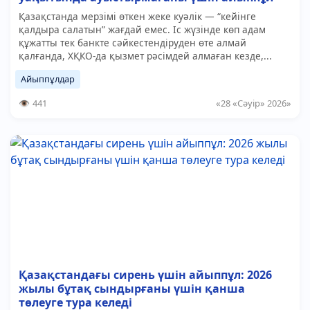
Қазақстанда мерзімі өткен жеке куәлік — “кейінге
қалдыра салатын” жағдай емес. Іс жүзінде көп адам
құжатты тек банкте сәйкестендіруден өте алмай
қалғанда, ХҚКО-да қызмет рәсімдей алмаған кезде,...
Айыппұлдар
441
«28 «Сәуір» 2026»
Қазақстандағы сирень үшін айыппұл: 2026
жылы бұтақ сындырғаны үшін қанша
төлеуге тура келеді