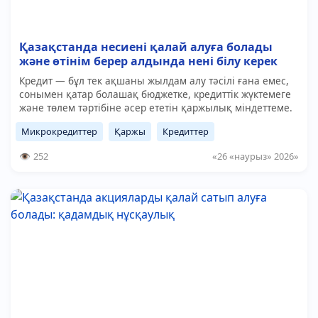
Қазақстанда несиені қалай алуға болады
және өтінім берер алдында нені білу керек
Кредит — бұл тек ақшаны жылдам алу тәсілі ғана емес,
сонымен қатар болашақ бюджетке, кредиттік жүктемеге
және төлем тәртібіне әсер ететін қаржылық міндеттеме.
Микрокредиттер
Қаржы
Кредиттер
252
«26 «наурыз» 2026»