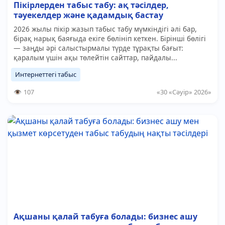
Пікірлерден табыс табу: ақ тәсілдер,
тәуекелдер және қадамдық бастау
2026 жылы пікір жазып табыс табу мүмкіндігі әлі бар,
бірақ нарық баяғыда екіге бөлініп кеткен. Бірінші бөлігі
— заңды әрі салыстырмалы түрде тұрақты бағыт:
қаралым үшін ақы төлейтін сайттар, пайдалы...
Интернеттегі табыс
107
«30 «Сәуір» 2026»
Ақшаны қалай табуға болады: бизнес ашу