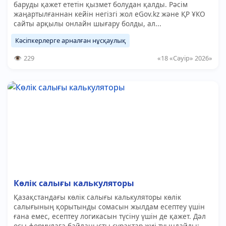
баруды қажет ететін қызмет болудан қалды. Рәсім
жаңартылғаннан кейін негізгі жол eGov.kz және ҚР ҰКО
сайты арқылы онлайн шығару болды, ал...
Кәсіпкерлерге арналған нұсқаулық
229
«18 «Сәуір» 2026»
Көлік салығы калькуляторы
Қазақстандағы көлік салығы калькуляторы көлік
салығының қорытынды сомасын жылдам есептеу үшін
ғана емес, есептеу логикасын түсіну үшін де қажет. Дәл
осы формулаға байланысты сұрақтар жиі туындайды:...