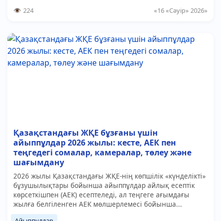
224
«16 «Сәуір» 2026»
Қазақстандағы ЖҚЕ бұзғаны үшін
айыппұлдар 2026 жылы: кесте, АЕК пен
теңгедегі сомалар, камералар, төлеу және
шағымдану
2026 жылы Қазақстандағы ЖҚЕ-нің көпшілік «күнделікті»
бұзушылықтары бойынша айыппұлдар айлық есептік
көрсеткішпен (АЕК) есептеледі, ал теңгеге ағымдағы
жылға белгіленген АЕК мөлшерлемесі бойынша...
Айыппұлдар