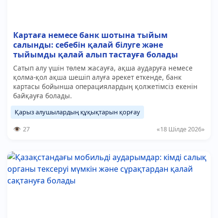
Картаға немесе банк шотына тыйым
салынды: себебін қалай білуге және
тыйымды қалай алып тастауға болады
Сатып алу үшін төлем жасауға, ақша аударуға немесе
қолма-қол ақша шешіп алуға әрекет еткенде, банк
картасы бойынша операциялардың қолжетімсіз екенін
байқауға болады.
Қарыз алушылардың құқықтарын қорғау
27
«18 Шілде 2026»