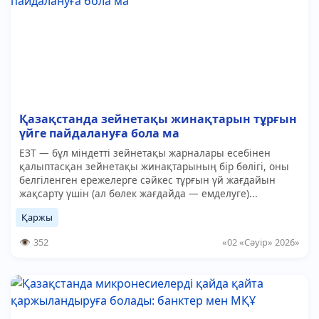
Қазақстанда зейнетақы жинақтарын тұрғын
үйге пайдалануға бола ма
ЕЗТ — бұл міндетті зейнетақы жарналары есебінен
қалыптасқан зейнетақы жинақтарының бір бөлігі, оны
белгіленген ережелерге сәйкес тұрғын үй жағдайын
жақсарту үшін (ал бөлек жағдайда — емделуге)...
Қаржы
352
«02 «Сәуір» 2026»