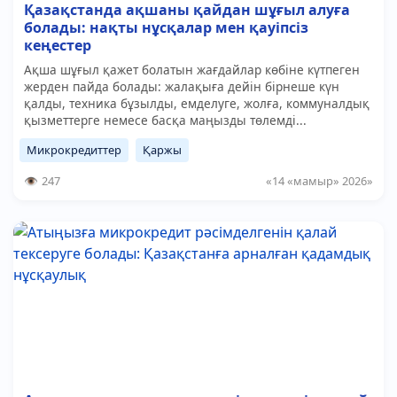
Қазақстанда ақшаны қайдан шұғыл алуға
болады: нақты нұсқалар мен қауіпсіз
кеңестер
Ақша шұғыл қажет болатын жағдайлар көбіне күтпеген
жерден пайда болады: жалақыға дейін бірнеше күн
қалды, техника бұзылды, емделуге, жолға, коммуналдық
қызметтерге немесе басқа маңызды төлемді...
Микрокредиттер
Қаржы
247
«14 «мамыр» 2026»