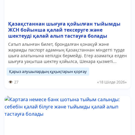
Қазақстаннан шығуға қойылған тыйымды
ЖСН бойынша қалай тексеруге және
шектеуді қалай алып тастауға болады
Сатып алынған билет, брондалған қонақүй және
жарамды паспорт адамның Қазақстаннан міндетті түрде
шыға алатынына кепілдік бермейді. Егер азаматқа елден
шығуға уақытша шектеу қойылса, Шекара қызметі...
Қарыз алушылардың құқықтарын қорғау
27
«18 Шілде 2026»