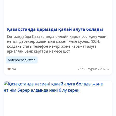
Қазақстанда қарызды қалай алуға болады
Көп жағдайда Қазақстанда онлайн қарыз рәсімдеу үшін
негізгі деректер жиынтығы қажет: жеке куәлік, ЖСН,
қолданыстағы телефон нөмірі және қаражат алуға
арналған банк картасы немесе шот
Микрокредиттер
94
«27 «наурыз» 2026»