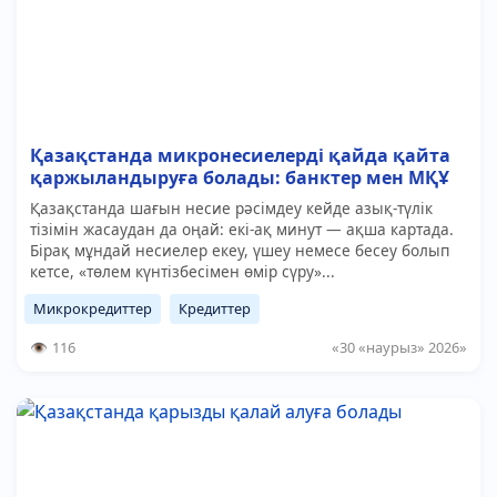
Қазақстанда микронесиелерді қайда қайта
қаржыландыруға болады: банктер мен МҚҰ
Қазақстанда шағын несие рәсімдеу кейде азық-түлік
тізімін жасаудан да оңай: екі-ақ минут — ақша картада.
Бірақ мұндай несиелер екеу, үшеу немесе бесеу болып
кетсе, «төлем күнтізбесімен өмір сүру»...
Микрокредиттер
Кредиттер
116
«30 «наурыз» 2026»