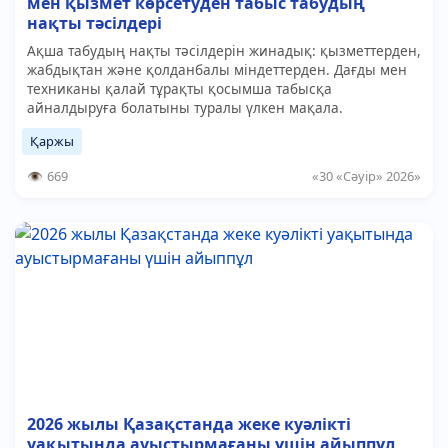
мен қызмет көрсетуден табыс табудың
нақты тәсілдері
Ақша табудың нақты тәсілдерін жинадық: қызметтерден,
жабдықтан және қолданбалы міндеттерден. Дағды мен
техниканы қалай тұрақты қосымша табысқа
айналдыруға болатыны туралы үлкен мақала.
Қаржы
669
«30 «Сәуір» 2026»
2026 жылы Қазақстанда жеке куәлікті
уақытында ауыстырмағаны үшін айыппұл