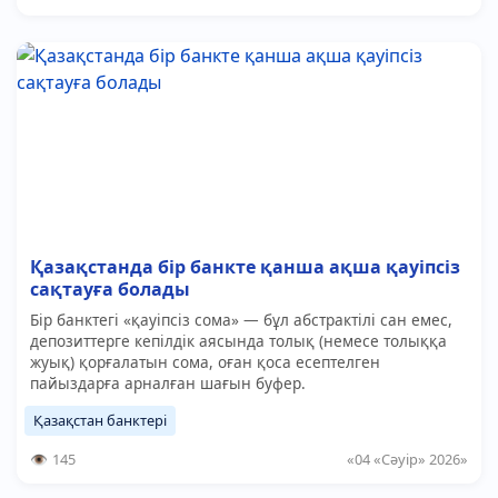
Қазақстанда бір банкте қанша ақша қауіпсіз
сақтауға болады
Бір банктегі «қауіпсіз сома» — бұл абстрактілі сан емес,
депозиттерге кепілдік аясында толық (немесе толыққа
жуық) қорғалатын сома, оған қоса есептелген
пайыздарға арналған шағын буфер.
Қазақстан банктері
145
«04 «Сәуір» 2026»