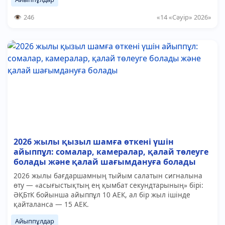
246
«14 «Сәуір» 2026»
2026 жылы қызыл шамға өткені үшін
айыппұл: сомалар, камералар, қалай төлеуге
болады және қалай шағымдануға болады
2026 жылы бағдаршамның тыйым салатын сигналына
өту — «асығыстықтың ең қымбат секундтарының» бірі:
ӘҚБтК бойынша айыппұл 10 АЕК, ал бір жыл ішінде
қайталанса — 15 АЕК.
Айыппұлдар