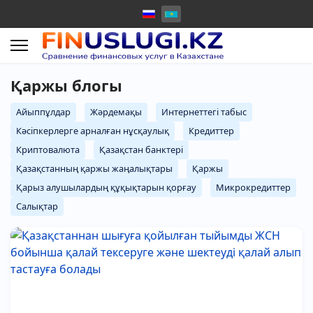
Қаржы блогы
Айыппұлдар
Жәрдемақы
Интернеттегі табыс
Кәсіпкерлерге арналған нұсқаулық
Кредиттер
Криптовалюта
Қазақстан банктері
Қазақстанның қаржы жаңалықтары
Қаржы
Қарыз алушылардың құқықтарын қорғау
Микрокредиттер
Салықтар