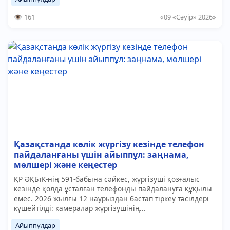
161
«09 «Сәуір» 2026»
Қазақстанда көлік жүргізу кезінде телефон
пайдаланғаны үшін айыппұл: заңнама,
мөлшері және кеңестер
ҚР ӘҚБтК-нің 591-бабына сәйкес, жүргізуші қозғалыс
кезінде қолда ұсталған телефонды пайдалануға құқылы
емес. 2026 жылғы 12 наурыздан бастап тіркеу тәсілдері
күшейтілді: камералар жүргізушінің...
Айыппұлдар