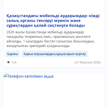
Қазақстандағы мобильді аударымдар: кімді
салық органы тексеруі мүмкін және
сұрақтардан қалай сақтануға болады
2026 жылы Қазақстанда мобильді аударымдар
тақырыбы теориялық емес, практикалық мәселеге
айналды. 1 қаңтардан бастап салықтық бақылаудың
жаңартылған критерийі қолданылады
Қаржы
Қарыз алушылардың құқықтарын қорғау
124
«21 Маусым 2026»