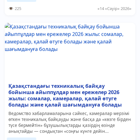
225
«14 «Сәуір» 2026»
Қазақстандағы техникалық байқау
бойынша айыппұлдар мен ережелер 2026
жылы: сомалар, камералар, қалай өтуге
болады және қалай шағымдануға болады
Ведомство хабарламаларына сәйкес, камералар мерзімі
өткен техникалық байқауды және басқа да «көзге бірден
түсе бермейтін» бұзушылықтарды қазірдің өзінде
анықтайды — сондықтан «соңғы күнге дейін...