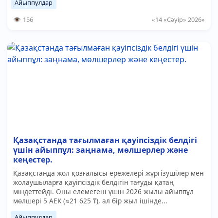
Айыппұлдар
156
«14 «Сәуір» 2026»
Қазақстанда тағылмаған қауіпсіздік белдігі
үшін айыппұл: заңнама, мөлшерлер және
кеңестер.
Қазақстанда жол қозғалысы ережелері жүргізушілер мен
жолаушыларға қауіпсіздік белдігін тағуды қатаң
міндеттейді. Оны елемегені үшін 2026 жылы айыппұл
мөлшері 5 АЕК (≈21 625 ₸), ал бір жыл ішінде...
Айыппұлдар