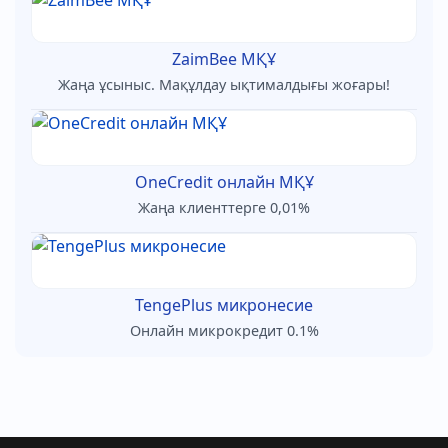
ZaimBee МҚҰ
Жаңа ұсыныс. Мақұлдау ықтималдығы жоғары!
OneCredit онлайн МҚҰ
Жаңа клиенттерге 0,01%
TengePlus микронесие
Онлайн микрокредит 0.1%