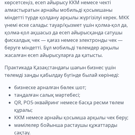
көрсетсеңіз, есеп айырысу ККМ немесе чекті
алмастыратын арнайы мобильді қосымшаны
міндетті түрде қолдану арқылы жүргізілуі керек. МКК
үнемі еске салады: тауар/қызмет үшін қолма-қол да,
қолма-қол ақшасыз да есеп айырысқанда сатушы
фискалдық чек — қағаз немесе электронды чек —
беруге міндетті. Бұл мобильді төлемдер арқылы
жасалған есеп айырысуларға да қатысты.
Практикада Қазақстандағы шағын бизнес үшін
төлемді заңды қабылдау бүгінде былай көрінеді:
бизнеске арналған бөлек шот;
таңдалған салық мәртебесі;
QR, POS-эквайринг немесе басқа ресми төлем
құралы;
ККМ немесе арнайы қосымша арқылы чек беру;
мәмілелер бойынша растаушы құжаттарды
сақтау.