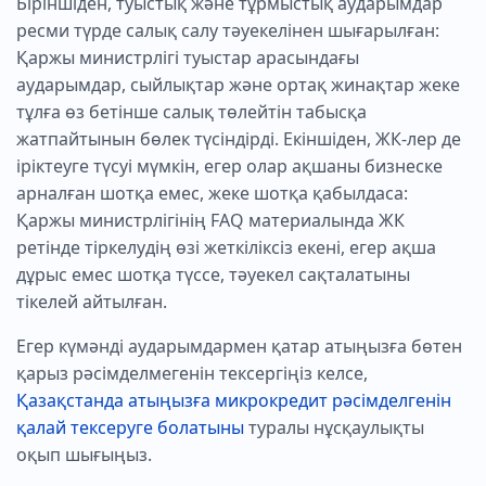
Біріншіден, туыстық және тұрмыстық аударымдар
ресми түрде салық салу тәуекелінен шығарылған:
Қаржы министрлігі туыстар арасындағы
аударымдар, сыйлықтар және ортақ жинақтар жеке
тұлға өз бетінше салық төлейтін табысқа
жатпайтынын бөлек түсіндірді. Екіншіден, ЖК-лер де
іріктеуге түсуі мүмкін, егер олар ақшаны бизнеске
арналған шотқа емес, жеке шотқа қабылдаса:
Қаржы министрлігінің FAQ материалында ЖК
ретінде тіркелудің өзі жеткіліксіз екені, егер ақша
дұрыс емес шотқа түссе, тәуекел сақталатыны
тікелей айтылған.
Егер күмәнді аударымдармен қатар атыңызға бөтен
қарыз рәсімделмегенін тексергіңіз келсе,
Қазақстанда атыңызға микрокредит рәсімделгенін
қалай тексеруге болатыны
туралы нұсқаулықты
оқып шығыңыз.