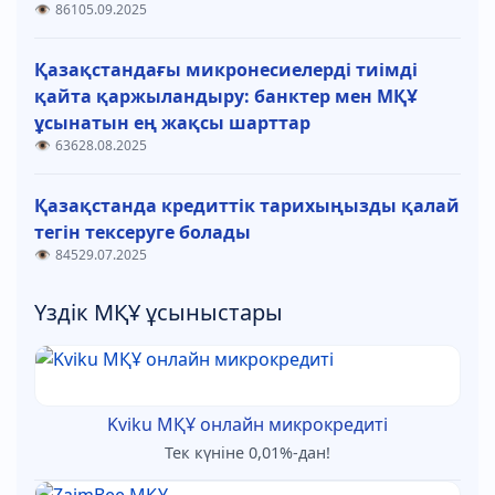
861
05.09.2025
Қазақстандағы микронесиелерді тиімді
қайта қаржыландыру: банктер мен МҚҰ
ұсынатын ең жақсы шарттар
636
28.08.2025
Қазақстанда кредиттік тарихыңызды қалай
тегін тексеруге болады
845
29.07.2025
Үздік МҚҰ ұсыныстары
Kviku МҚҰ онлайн микрокредиті
Тек күніне 0,01%-дан!