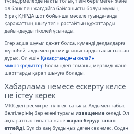
түсіндірмелерде нақты толық тізім берілмеген және
ол банк пен жағдайға байланысты болуы мүмкін;
бірақ ҚНРДА шот бойынша мәселе туындағанда
қаражаттың шығу тегін растайтын құжаттарды
дайындауды тікелей ұсынады.
Егер ақша шұғыл қажет болса, күмәнді делдалдарға
жүгінбей, алдымен ресми ұсыныстарды салыстырған
дұрыс. Ол үшін
Қазақстандағы онлайн
микрокредиттер
бөліміндегі соманы, мерзімді және
шарттарды қарап шығуға болады.
Хабарлама немесе ескерту келсе
не істеу керек
МКК-дегі ресми реттілік екі сатылы. Алдымен табыс
белгілерінің бар екені туралы
извещение
келеді. Ол
ақпараттық сипатта және
жауап беруді талап
етпейді
. Бұл сіз заң бұздыңыз деген сөз емес. Содан