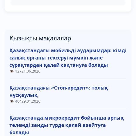
Қызықты мақалалар
Қазақстандағы мобильді аударымдар: кімді
салық органы тексеруі мүмкін және
сұрақтардан қалай сақтануға болады
127
21.06.2026
Қазақстандағы «Стоп-кредит»: толық
нұсқаулық
404
29.01.2026
Қазақстанда микрокредит бойынша артық
төлемді заңды түрде қалай азайтуға
болады