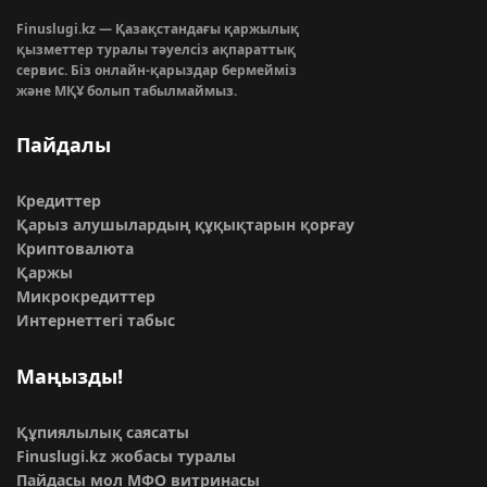
Finuslugi.kz — Қазақстандағы қаржылық
қызметтер туралы тәуелсіз ақпараттық
сервис. Біз онлайн-қарыздар бермейміз
және МҚҰ болып табылмаймыз.
Пайдалы
Кредиттер
Қарыз алушылардың құқықтарын қорғау
Криптовалюта
Қаржы
Микрокредиттер
Интернеттегі табыс
Маңызды!
Құпиялылық саясаты
Finuslugi.kz жобасы туралы
Пайдасы мол МФО витринасы