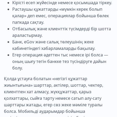
Кірісті есеп жүйесінде немесе қосымшада тіркеу.
Растаушы құжаттарды «мүмкін керек болып
қалар» деп емес, операциялар бойынша бөлек
папкада сақтау.
Отбасылық және клиенттік түсімдерді бір шотта
араластырмау.
Банк, eGov және салық төлеушінің жеке
кабинетіндегі хабарламаларды бақылау.
Егер операция әдеттен тыс немесе ірі болса —
оның шығу тегін банкке тез түсіндіруге дайын
болу.
Қолда ұстауға болатын «негізгі құжаттар
жиынтығына» шарттар, актілер, шоттар, чектер,
клиентпен хат алмасу, жүкқұжаттар, қарыз
қолхаттары, сыйға тарту немесе сатып алу-сату
шарттары жатады, егер сөз жеке мәміле туралы
болса. Мобильді аударымдар бойынша