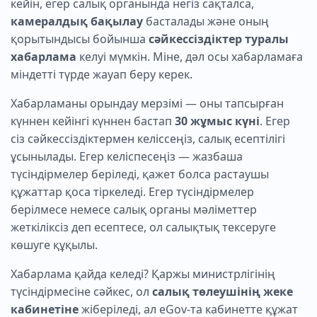
кейін, егер салық органында негіз сақталса,
камералдық бақылау
басталады және оның
қорытындысы бойынша
сәйкессіздіктер туралы
хабарлама
келуі мүмкін. Міне, дәл осы хабарламаға
міндетті түрде жауап беру керек.
Хабарламаны орындау мерзімі — оны тапсырған
күннен кейінгі күннен бастап
30 жұмыс күні
. Егер
сіз сәйкессіздіктермен келіссеңіз, салық есептілігі
ұсынылады. Егер келіспесеңіз — жазбаша
түсіндірмелер беріледі, қажет болса растаушы
құжаттар қоса тіркеледі. Егер түсіндірмелер
берілмесе немесе салық органы мәліметтер
жеткіліксіз деп есептесе, ол салықтық тексеруге
көшуге құқылы.
Хабарлама қайда келеді? Қаржы министрлігінің
түсіндірмесіне сәйкес, ол
салық төлеушінің жеке
кабинетіне
жіберіледі, ал eGov-та кабинетте құжат