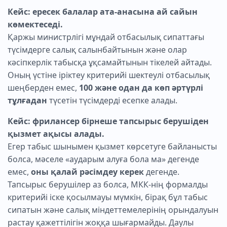
Кейс: ересек балалар ата-анасына ай сайын
көмектеседі.
Қаржы министрлігі мұндай отбасылық сипаттағы
түсімдерге салық салынбайтынын және олар
кәсіпкерлік табысқа ұқсамайтынын тікелей айтады.
Оның үстіне іріктеу критерийі шектеулі отбасылық
шеңберден емес,
100 және одан да көп әртүрлі
тұлғадан
түсетін түсімдерді есепке алады.
Кейс: фрилансер бірнеше тапсырыс берушіден
қызмет ақысы алады.
Егер табыс шынымен қызмет көрсетуге байланысты
болса, мәселе «аударым алуға бола ма» дегенде
емес,
оны қалай рәсімдеу керек
дегенде.
Тапсырыс берушілер аз болса, МКК-нің формалды
критерийі іске қосылмауы мүмкін, бірақ бұл табыс
сипатын және салық міндеттемелерінің орындалуын
растау қажеттілігін жоққа шығармайды. Даулы