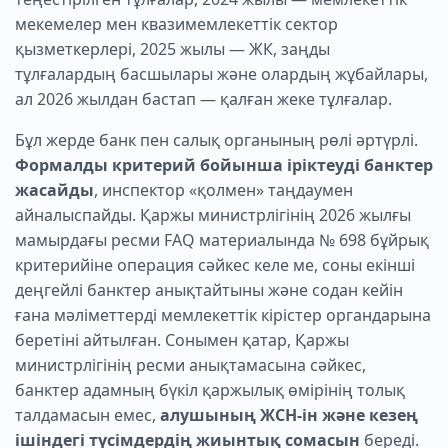
мекемелер мен квазимемлекеттік сектор
қызметкерлері, 2025 жылы — ЖК, заңды
тұлғалардың басшылары және олардың жұбайлары,
ал 2026 жылдан бастап — қалған жеке тұлғалар.
Бұл жерде банк пен салық органының рөлі әртүрлі.
Формалды критерий бойынша іріктеуді банктер
жасайды
, инспектор «қолмен» таңдаумен
айналыспайды. Қаржы министрлігінің 2026 жылғы
мамырдағы ресми FAQ материалында № 698 бұйрық
критерийіне операция сәйкес келе ме, соны екінші
деңгейлі банктер анықтайтыны және содан кейін
ғана мәліметтерді мемлекеттік кірістер органдарына
беретіні айтылған. Сонымен қатар, Қаржы
министрлігінің ресми анықтамасына сәйкес,
банктер адамның бүкіл қаржылық өмірінің толық
талдамасын емес,
алушының ЖСН-ін және кезең
ішіндегі түсімдердің жиынтық сомасын
береді.