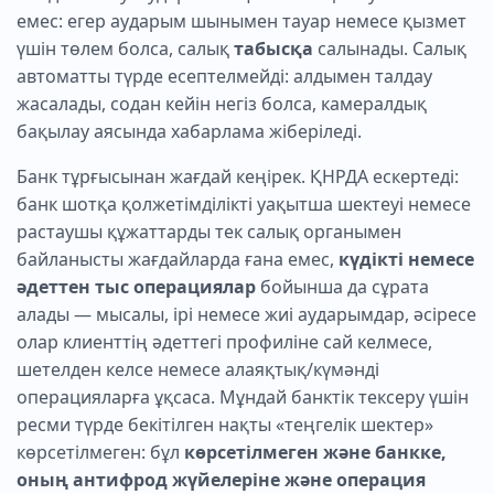
емес: егер аударым шынымен тауар немесе қызмет
үшін төлем болса, салық
табысқа
салынады. Салық
автоматты түрде есептелмейді: алдымен талдау
жасалады, содан кейін негіз болса, камералдық
бақылау аясында хабарлама жіберіледі.
Банк тұрғысынан жағдай кеңірек. ҚНРДА ескертеді:
банк шотқа қолжетімділікті уақытша шектеуі немесе
растаушы құжаттарды тек салық органымен
байланысты жағдайларда ғана емес,
күдікті немесе
әдеттен тыс операциялар
бойынша да сұрата
алады — мысалы, ірі немесе жиі аударымдар, әсіресе
олар клиенттің әдеттегі профиліне сай келмесе,
шетелден келсе немесе алаяқтық/күмәнді
операцияларға ұқсаса. Мұндай банктік тексеру үшін
ресми түрде бекітілген нақты «теңгелік шектер»
көрсетілмеген: бұл
көрсетілмеген және банкке,
оның антифрод жүйелеріне және операция