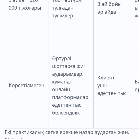
3 айда 1 020
100+ әртүрлі
б
3 ай бойы
000 ₸ жоғары
тұлғадан
ы
әр айда
түсімдер
ж
Әртүрлі
шоттарға жиі
аударымдар,
Клиент
күмәнді
Б
Көрсетілмеген
үшін
онлайн-
о
әдеттен тыс
платформалар,
әдеттен тыс
белсенділік
Екі практикалық сәтке ерекше назар аударған жөн.