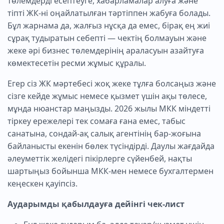
төлемдерді есептеуге, хабарламалар алуға және
тіпті ЖК-ні оңайлатылған тәртіппен жабуға болады.
Бұл жарнама да, жалғыз нұсқа да емес, бірақ ең жиі
сұрақ тудыратын себепті — чектің болмауын және
жеке әрі бизнес төлемдерінің араласуын азайтуға
көмектесетін ресми жұмыс құралы.
Егер сіз ЖК мәртебесі жоқ жеке тұлға болсаңыз және
сізге кейде жұмыс немесе қызмет үшін ақы төлесе,
мұнда нюанстар маңызды. 2026 жылы МКК міндетті
тіркеу ережелері тек сомаға ғана емес, табыс
санатына, сондай-ақ салық агентінің бар-жоғына
байланысты екенін бөлек түсіндірді. Даулы жағдайда
әлеуметтік желідегі пікірлерге сүйенбей, нақты
шартыңыз бойынша МКК-мен немесе бухгалтермен
кеңескен қауіпсіз.
Аударымды қабылдауға дейінгі чек-лист