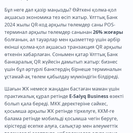
Бұл неге дәл қазір маңызды? Өйткені қолма-қол
ақшасыз экономика тез өсіп жатыр. Ұлттық Банк
2024 жылы QR-код арқылы төлемдер саны POS-
терминал арқылы төлемдер санынан
26% жоғары
болғанын, ал тауарлар мен қызметтер үшін әрбір
екінші қолма-қол ақшасыз транзакция QR арқылы
өткенін хабарлаған. Сонымен қатар Ұлттық Банк
банкаралық QR жүйесін дамытып жатыр: бизнес
үшін бұл әртүрлі банктердің бірнеше терминалын
ұстамай-ақ төлем қабылдау мүмкіндігін білдіреді.
Шағын ЖК немесе жаңадан бастаған маман үшін
практикалық құрал ретінде
E-Salyq Business
өзекті
болып қала береді. МКК деректеріне сәйкес,
қосымша арқылы ЖК ретінде тіркелуге, ККМ-ге
балама ретінде мобильді қосымша чегін беруге,
кірістерді есепке алуға, салықтар мен әлеуметтік