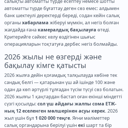
салықты автоматты түрде есептеу немесе шотты
автоматты түрде бұғаттау деген сөз емес: алдымен
банк шектеулі деректерді береді, содан кейін салық
органы
хабарлама
жіберуі мүмкін, ал негіз болған
жағдайда ғана
камералдық бақылауға
өтеді.
Критерийге сәйкес келу өздігінен шығыс
операцияларын тоқтатуға дербес негіз болмайды.
2026 жылы не өзгерді және
бақылау кімге қатысты
2026 жылға дейін қоғамдық талқылауда көбіне тек
сандық белгі — қатарынан үш ай ішінде 100 және
одан да көп әртүрлі тұлғадан түсім түсуі сөз болатын.
2026 жылғы 1 қаңтардан бастап оған екінші міндетті
сүзгі қосылды:
сол үш айдағы жалпы сома ЕТЖ-
ның 12 еселенген мөлшерінен асуы керек
. 2026
жыл үшін бұл
1 020 000 теңге
. Яғни мәліметтер
салық органдарына берілуі үшін
екі
шарт та бір