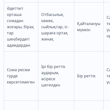
Әдеттегі
орташа
Отбасылық
С
сомадан
көмек,
Қайталануы
т
жоғары, бірақ
сыйлықтар, іс-
мүмкін
ү
тар
шараға ортақ
о
шеңбердегі
жинақ
адамдардан
Ірі бір реттік
Сома ресми
С
аударым,
түрде
Бір реттік
т
әсіресе
көрсетілмеген
ү
шетелден