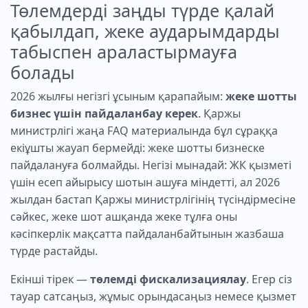
Төлемдерді заңды түрде қалай
қабылдап, жеке аударымдарды
табыспен араластырмауға
болады
2026 жылғы негізгі ұсыным қарапайым:
жеке шотты
бизнес үшін пайдаланбау керек
. Қаржы
министрлігі жаңа FAQ материалында бұл сұраққа
екіұшты жауап бермейді: жеке шотты бизнеске
пайдалануға болмайды. Негізі мынадай: ЖК қызметі
үшін есеп айырысу шотын ашуға міндетті, ал 2026
жылдан бастап Қаржы министрлігінің түсіндірмесіне
сәйкес, жеке шот ашқанда жеке тұлға оны
кәсіпкерлік мақсатта пайдаланбайтынын жазбаша
түрде растайды.
Екінші тірек —
төлемді фискализациялау
. Егер сіз
тауар сатсаңыз, жұмыс орындасаңыз немесе қызмет