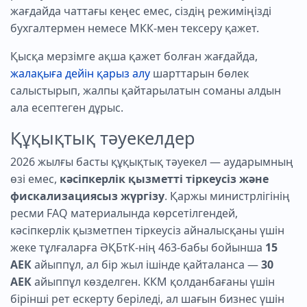
жағдайда чаттағы кеңес емес, сіздің режиміңізді
бухгалтермен немесе МКК-мен тексеру қажет.
Қысқа мерзімге ақша қажет болған жағдайда,
жалақыға дейін қарыз алу
шарттарын бөлек
салыстырып, жалпы қайтарылатын соманы алдын
ала есептеген дұрыс.
Құқықтық тәуекелдер
2026 жылғы басты құқықтық тәуекел — аударымның
өзі емес,
кәсіпкерлік қызметті тіркеусіз және
фискализациясыз жүргізу
. Қаржы министрлігінің
ресми FAQ материалында көрсетілгендей,
кәсіпкерлік қызметпен тіркеусіз айналысқаны үшін
жеке тұлғаларға ӘҚБтК-нің 463-бабы бойынша
15
АЕК
айыппұл, ал бір жыл ішінде қайталанса —
30
АЕК
айыппұл көзделген. ККМ қолданбағаны үшін
бірінші рет ескерту беріледі, ал шағын бизнес үшін