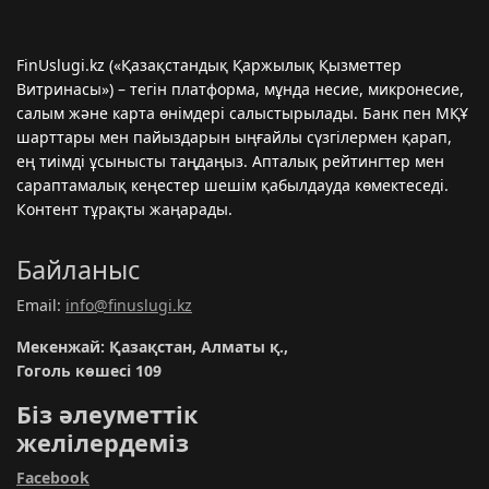
FinUslugi.kz («Қазақстандық Қаржылық Қызметтер
Витринасы») – тегін платформа, мұнда несие, микронесиe,
салым және карта өнімдері салыстырылады. Банк пен МҚҰ
шарттары мен пайыздарын ыңғайлы сүзгілермен қарап,
ең тиімді ұсынысты таңдаңыз. Апталық рейтингтер мен
сараптамалық кеңестер шешім қабылдауда көмектеседі.
Контент тұрақты жаңарады.
Байланыс
Email:
info@finuslugi.kz
Мекенжай: Қазақстан, Алматы қ.,
Гоголь көшесі 109
Біз әлеуметтік
желілердеміз
Facebook