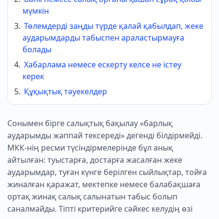
мүмкін
Төлемдерді заңды түрде қалай қабылдап, жеке
аударымдарды табыспен араластырмауға
болады
Хабарлама немесе ескерту келсе не істеу
керек
Құқықтық тәуекелдер
Сонымен бірге салықтық бақылау «барлық
аударымды жаппай тексереді» дегенді білдірмейді.
МКК-нің ресми түсіндірмелерінде бұл анық
айтылған: туыстарға, достарға жасалған жеке
аударымдар, туған күнге берілген сыйлықтар, тойға
жиналған қаражат, мектепке немесе балабақшаға
ортақ жинақ салық салынатын табыс болып
саналмайды. Тіпті критерийге сәйкес келудің өзі