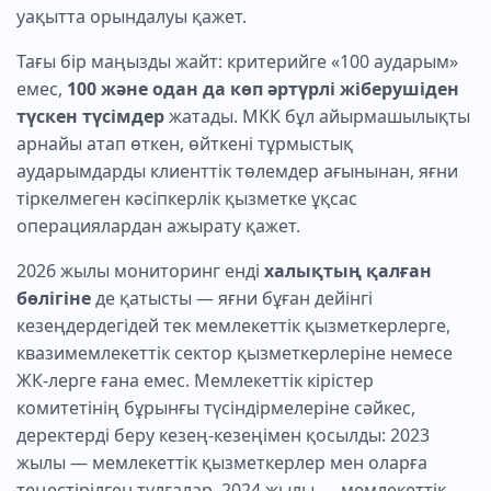
уақытта орындалуы қажет.
Тағы бір маңызды жайт: критерийге «100 аударым»
емес,
100 және одан да көп әртүрлі жіберушіден
түскен түсімдер
жатады. МКК бұл айырмашылықты
арнайы атап өткен, өйткені тұрмыстық
аударымдарды клиенттік төлемдер ағынынан, яғни
тіркелмеген кәсіпкерлік қызметке ұқсас
операциялардан ажырату қажет.
2026 жылы мониторинг енді
халықтың қалған
бөлігіне
де қатысты — яғни бұған дейінгі
кезеңдердегідей тек мемлекеттік қызметкерлерге,
квазимемлекеттік сектор қызметкерлеріне немесе
ЖК-лерге ғана емес. Мемлекеттік кірістер
комитетінің бұрынғы түсіндірмелеріне сәйкес,
деректерді беру кезең-кезеңімен қосылды: 2023
жылы — мемлекеттік қызметкерлер мен оларға
теңестірілген тұлғалар, 2024 жылы — мемлекеттік