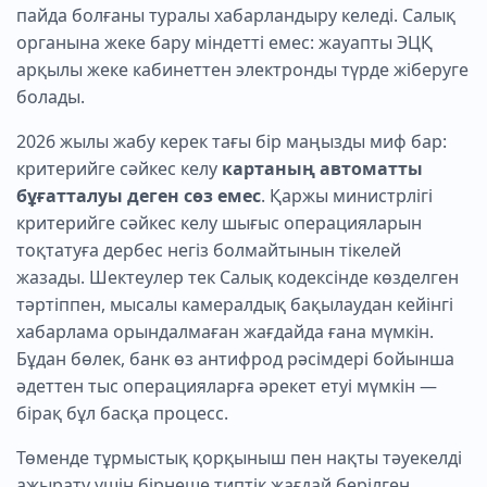
пайда болғаны туралы хабарландыру келеді. Салық
органына жеке бару міндетті емес: жауапты ЭЦҚ
арқылы жеке кабинеттен электронды түрде жіберуге
болады.
2026 жылы жабу керек тағы бір маңызды миф бар:
критерийге сәйкес келу
картаның автоматты
бұғатталуы деген сөз емес
. Қаржы министрлігі
критерийге сәйкес келу шығыс операцияларын
тоқтатуға дербес негіз болмайтынын тікелей
жазады. Шектеулер тек Салық кодексінде көзделген
тәртіппен, мысалы камералдық бақылаудан кейінгі
хабарлама орындалмаған жағдайда ғана мүмкін.
Бұдан бөлек, банк өз антифрод рәсімдері бойынша
әдеттен тыс операцияларға әрекет етуі мүмкін —
бірақ бұл басқа процесс.
Төменде тұрмыстық қорқыныш пен нақты тәуекелді
ажырату үшін бірнеше типтік жағдай берілген.