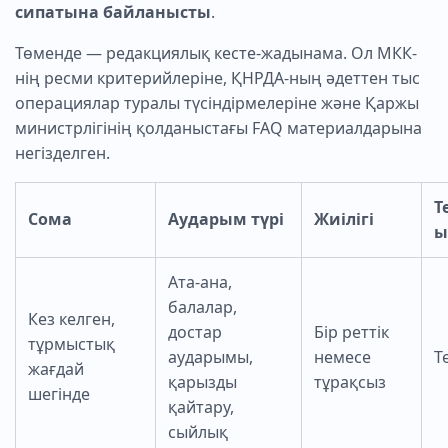
сипатына байланысты
.
Төменде — редакциялық кесте-жадынама. Ол МКК-
нің ресми критерийлеріне, ҚНРДА-ның әдеттен тыс
операциялар туралы түсіндірмелеріне және Қаржы
министрлігінің қолданыстағы FAQ материалдарына
негізделген.
Т
Сома
Аударым түрі
Жиілігі
ы
Ата-ана,
балалар,
Кез келген,
достар
Бір реттік
тұрмыстық
аударымы,
немесе
Т
жағдай
қарызды
тұрақсыз
шегінде
қайтару,
сыйлық