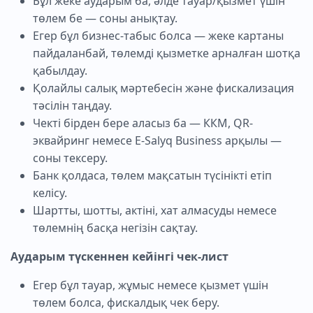
Бұл жеке аударым ба, әлде тауар/қызмет үшін
төлем бе — соны анықтау.
Егер бұл бизнес-табыс болса — жеке картаны
пайдаланбай, төлемді қызметке арналған шотқа
қабылдау.
Қолайлы салық мәртебесін және фискализация
тәсілін таңдау.
Чекті бірден бере аласыз ба — ККМ, QR-
эквайринг немесе E-Salyq Business арқылы —
соны тексеру.
Банк қолдаса, төлем мақсатын түсінікті етіп
келісу.
Шартты, шотты, актіні, хат алмасуды немесе
төлемнің басқа негізін сақтау.
Аударым түскеннен кейінгі чек-лист
Егер бұл тауар, жұмыс немесе қызмет үшін
төлем болса, фискалдық чек беру.