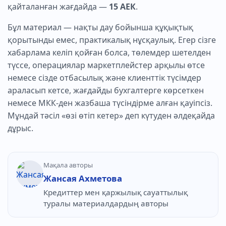
қайталанған жағдайда —
15 АЕК
.
Бұл материал — нақты дау бойынша құқықтық
қорытынды емес, практикалық нұсқаулық. Егер сізге
хабарлама келіп қойған болса, төлемдер шетелден
түссе, операциялар маркетплейстер арқылы өтсе
немесе сізде отбасылық және клиенттік түсімдер
араласып кетсе, жағдайды бухгалтерге көрсеткен
немесе МКК-ден жазбаша түсіндірме алған қауіпсіз.
Мұндай тәсіл «өзі өтіп кетер» деп күтуден әлдеқайда
дұрыс.
Мақала авторы
Жансая Ахметова
Кредиттер мен қаржылық сауаттылық
туралы материалдардың авторы