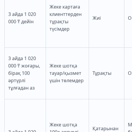
Жеке картаға
3 айда 1 020
клиенттерден
Жиі
О
000 ₸ дейін
тұрақты
түсімдер
3 айда 1 020
000 ₸ жоғары,
Жеке шотқа
бірақ 100
тауар/қызмет
Тұрақты
О
әртүрлі
үшін төлемдер
тұлғадан аз
Жеке шотқа
М
Қатарынан