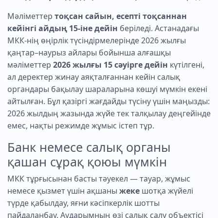
Мәліметтер
тоқсан сайын, есепті тоқсаннан
кейінгі айдың 15-іне дейін
беріледі. Астанадағы
МКК-нің өңірлік түсіндірмелерінде 2026 жылғы
қаңтар–наурыз айлары бойынша алғашқы
мәліметтер
2026 жылғы 15 сәуірге дейін
күтілгені,
ал деректер жинау аяқталғаннан кейін салық
органдары бақылау шараларына көшуі мүмкін екені
айтылған. Бұл қазіргі жағдайды түсіну үшін маңызды:
2026 жылдың жазында жүйе тек талқылау деңгейінде
емес, нақты режимде жұмыс істеп тұр.
Банк немесе салық органы
қашан сұрақ қоюы мүмкін
МКК тұрғысынан басты тәуекел — тауар, жұмыс
немесе қызмет үшін ақшаны
жеке
шотқа жүйелі
түрде қабылдау, яғни кәсіпкерлік шотты
пайдаланбау. Аударымның өзі салық салу объектісі