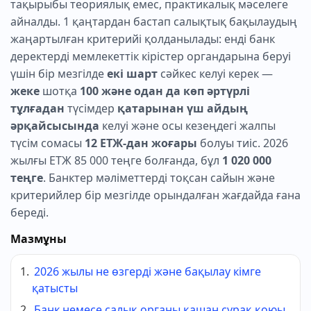
тақырыбы теориялық емес, практикалық мәселеге
айналды. 1 қаңтардан бастап салықтық бақылаудың
жаңартылған критерийі қолданылады: енді банк
деректерді мемлекеттік кірістер органдарына беруі
үшін бір мезгілде
екі шарт
сәйкес келуі керек —
жеке
шотқа
100 және одан да көп әртүрлі
тұлғадан
түсімдер
қатарынан үш айдың
әрқайсысында
келуі және осы кезеңдегі жалпы
түсім сомасы
12 ЕТЖ-дан жоғары
болуы тиіс. 2026
жылғы ЕТЖ 85 000 теңге болғанда, бұл
1 020 000
теңге
. Банктер мәліметтерді тоқсан сайын және
критерийлер бір мезгілде орындалған жағдайда ғана
береді.
Мазмұны
2026 жылы не өзгерді және бақылау кімге
қатысты
Банк немесе салық органы қашан сұрақ қоюы