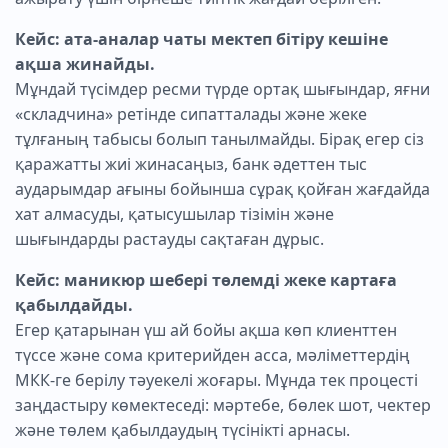
Кейс: ата-аналар чаты мектеп бітіру кешіне
ақша жинайды.
Мұндай түсімдер ресми түрде ортақ шығындар, яғни
«складчина» ретінде сипатталады және жеке
тұлғаның табысы болып танылмайды. Бірақ егер сіз
қаражатты жиі жинасаңыз, банк әдеттен тыс
аударымдар ағыны бойынша сұрақ қойған жағдайда
хат алмасуды, қатысушылар тізімін және
шығындарды растауды сақтаған дұрыс.
Кейс: маникюр шебері төлемді жеке картаға
қабылдайды.
Егер қатарынан үш ай бойы ақша көп клиенттен
түссе және сома критерийден асса, мәліметтердің
МКК-ге берілу тәуекелі жоғары. Мұнда тек процесті
заңдастыру көмектеседі: мәртебе, бөлек шот, чектер
және төлем қабылдаудың түсінікті арнасы.