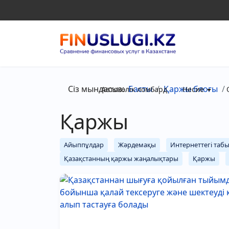
Сіз мындасыз:
Басты
Қаржы блогы
Автокөлік ломбард
Несие
Қаржы
Айыппұлдар
Жәрдемақы
Интернеттегі таб
Қазақстанның қаржы жаңалықтары
Қаржы