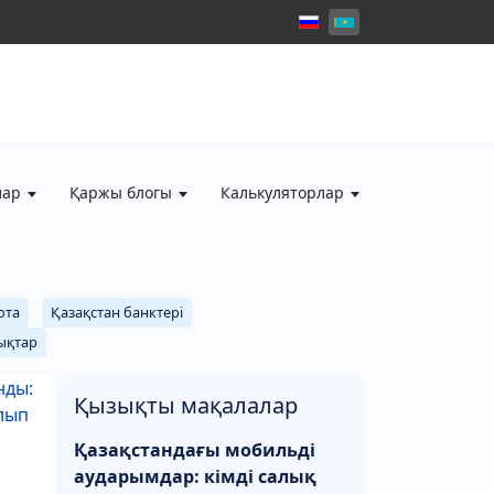
лар
Қаржы блогы
Калькуляторлар
юта
Қазақстан банктері
ықтар
Қызықты мақалалар
Қазақстандағы мобильді
аударымдар: кімді салық