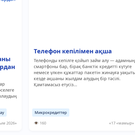
Телефон кепілімен ақша
аны
Телефонды кепілге қойып займ алу — адамның
ардан
смартфоны бар, бірақ банктік кредитті күтуге
немесе үлкен құжаттар пакетін жинауға уақыт
кезде ақшаны жылдам алудың бір тәсілі.
ар
Қамтамасыз етусіз...
селеге
ылаудың
ау
Микрокредиттер
ым 2026»
160
«17 «мамыр» 