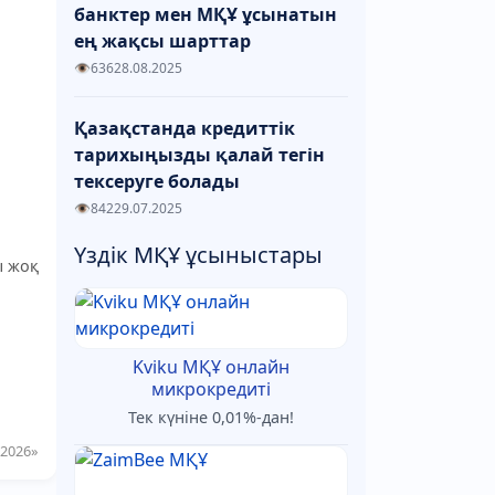
банктер мен МҚҰ ұсынатын
ең жақсы шарттар
636
28.08.2025
Қазақстанда кредиттік
тарихыңызды қалай тегін
тексеруге болады
842
29.07.2025
Үздік МҚҰ ұсыныстары
ы жоқ
Kviku МҚҰ онлайн
микрокредиті
Тек күніне 0,01%-дан!
2026»