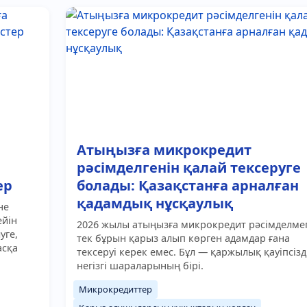
Атыңызға микрокредит
рәсімделгенін қалай тексеруге
ер
болады: Қазақстанға арналған
қадамдық нұсқаулық
не
ейін
2026 жылы атыңызға микрокредит рәсімделме
уге,
тек бұрын қарыз алып көрген адамдар ғана
асқа
тексеруі керек емес. Бұл — қаржылық қауіпсізд
негізгі шараларының бірі.
Микрокредиттер