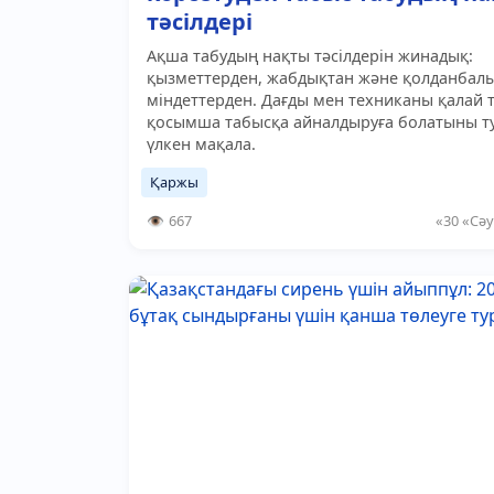
тәсілдері
Ақша табудың нақты тәсілдерін жинадық:
қызметтерден, жабдықтан және қолданбал
міндеттерден. Дағды мен техниканы қалай 
қосымша табысқа айналдыруға болатыны т
үлкен мақала.
Қаржы
667
«30 «Сәу