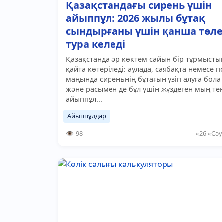
Қазақстандағы сирень үшін
айыппұл: 2026 жылы бұтақ
сындырғаны үшін қанша төле
тура келеді
Қазақстанда әр көктем сайын бір тұрмысты
қайта көтеріледі: аулада, саябақта немесе 
маңында сиреньнің бұтағын үзіп алуға бола
және расымен де бұл үшін жүздеген мың те
айыппұл...
Айыппұлдар
98
«26 «Сәу