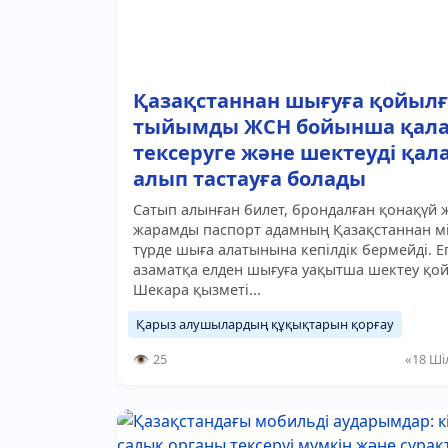
Қазақстаннан шығуға қойыл
тыйымды ЖСН бойынша қал
тексеруге және шектеуді қал
алып тастауға болады
Сатып алынған билет, брондалған қонақүй 
жарамды паспорт адамның Қазақстаннан мі
түрде шыға алатынына кепілдік бермейді. Е
азаматқа елден шығуға уақытша шектеу қой
Шекара қызметі...
Қарыз алушылардың құқықтарын қорғау
25
«18 Ші