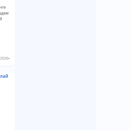
нге
 адам
й
 2026»