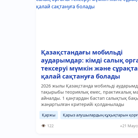
Қазақстандағы мобильді
аударымдар: кімді салық орг
тексеруі мүмкін және сұрақт
қалай сақтануға болады
2026 жылы Қазақстанда мобильді аударымд
тақырыбы теориялық емес, практикалық мә
айналды. 1 қаңтардан бастап салықтық бақ
жаңартылған критерийі қолданылады
Қаржы
Қарыз алушылардың құқықтарын қорғ
122
«21 Маус