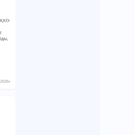
ы
ХҚКО-
z
лды,
 2026»