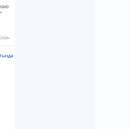
амдар
н
2026»