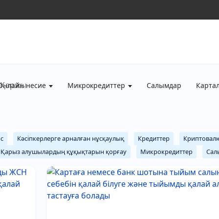
Қаржы
Онлайн несие
Микрокредиттер
Салымдар
Карта
ыс
Кәсіпкерлерге арналған нұсқаулық
Кредиттер
Криптовал
Қарыз алушылардың құқықтарын қорғау
Микрокредиттер
Сал