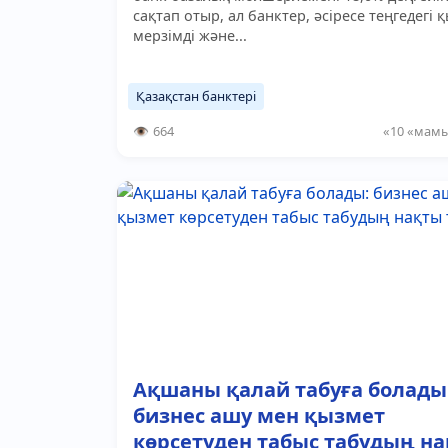
сақтап отыр, ал банктер, әсіресе теңгедегі 
мерзімді және...
Қазақстан банктері
664
«10 «мамы
Ақшаны қалай табуға болады
бизнес ашу мен қызмет
көрсетуден табыс табудың н