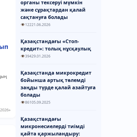
органы тексеруі мүмкін
және сұрақтардан қалай
сақтануға болады
122
21.06.2026
Қазақстандағы «Стоп-
лып
кредит»: толық нұсқаулық
394
29.01.2026
Қазақстанда микрокредит
дың
бойынша артық төлемді
заңды түрде қалай азайтуға
болады
861
05.09.2025
 2026»
Қазақстандағы
микронесиелерді тиімді
қайта қаржыландыру: