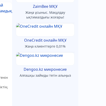
ZaimBee МҚҰ
Жаңа ұсыныс. Мақұлдау
ықтималдығы жоғары!
OneCredit онлайн МҚҰ
Жаңа клиенттерге 0,01%
Dengoo.kz микронесие
Алғашқы займды тегін алыңыз
генін
іктің