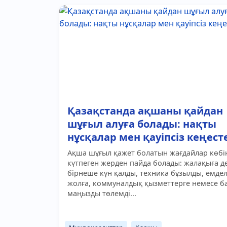
Қазақстанда ақшаны қайдан
шұғыл алуға болады: нақты
нұсқалар мен қауіпсіз кеңест
Ақша шұғыл қажет болатын жағдайлар көбі
күтпеген жерден пайда болады: жалақыға д
бірнеше күн қалды, техника бұзылды, емдел
жолға, коммуналдық қызметтерге немесе б
маңызды төлемді...