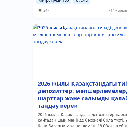
Микрокредиттер
Қаржы
247
«14 «мамы
2026 жылы Қазақстандағы ти
депозиттер: мөлшерлемелер
шарттар және салымды қала
таңдау керек
2026 жылы Қазақстандағы депозиттер нары
қайтадан шын мәнінде бәсекелі бола түсті. 
банк базалық мөлшерлемені 18,0% деңгейі