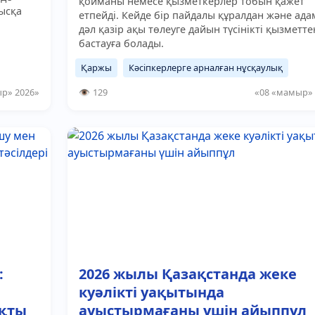
қойманы немесе қызметкерлер тобын қажет
қысқа
етпейді. Кейде бір пайдалы құралдан және ад
дәл қазір ақы төлеуге дайын түсінікті қызметте
бастауға болады.
Қаржы
Кәсіпкерлерге арналған нұсқаулық
р» 2026»
129
«08 «мамыр» 
:
2026 жылы Қазақстанда жеке
куәлікті уақытында
ақты
ауыстырмағаны үшін айыппұл