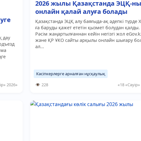
2026 жылы Қазақстанда ЭЦҚ-н
онлайн қалай алуға болады
уге
Қазақстанда ЭЦҚ алу баяғыда-ақ әдепкі түрде 
ға баруды қажет ететін қызмет болудан қалды.
Рәсім жаңартылғаннан кейін негізгі жол eGov.k
қ дау
және ҚР ҰКО сайты арқылы онлайн шығару бо
подъезд
ал...
 ма
ңге
Кәсіпкерлерге арналған нұсқаулық
ір» 2026»
228
«18 «Сәуір»