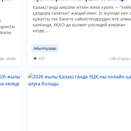
Қазақстанда мерзімі өткен жеке куәлік — “кейі
қалдыра салатын” жағдай емес. Іс жүзінде көп
құжатты тек банкте сәйкестендіруден өте алма
ы
қалғанда, ХҚКО-да қызмет рәсімдей алмаған
тұрақты
кезде,...
уралы
Айыппұлдар
ір» 2026»
437
«28 «Сәуір»