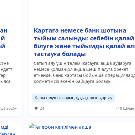
ған
Картаға немесе банк шотына
ай
тыйым салынды: себебін қалай
ай
білуге және тыйымды қалай а
тастауға болады
және
Сатып алу үшін төлем жасауға, ақша аударуға
ндетті
немесе қолма-қол ақша шешіп алуға әрекет
гер
еткенде, банк картасы бойынша операциялар
ылса,
қолжетімсіз екенін байқауға болады.
Қарыз алушылардың құқықтарын қорғау
лде 2026»
24
«18 Шілде