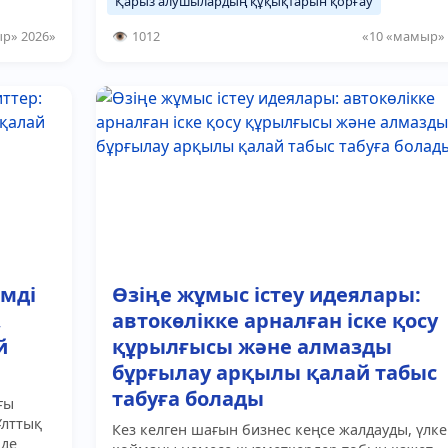
Қарыз алушылардың құқықтарын қорғау
р» 2026»
1012
«10 «мамыр» 
імді
Өзіңе жұмыс істеу идеялары:
,
автокөлікке арналған іске қосу
й
құрылғысы және алмазды
бұрғылау арқылы қалай табыс
табуға болады
ғы
Ұлттық
Кез келген шағын бизнес кеңсе жалдауды, үлк
нде