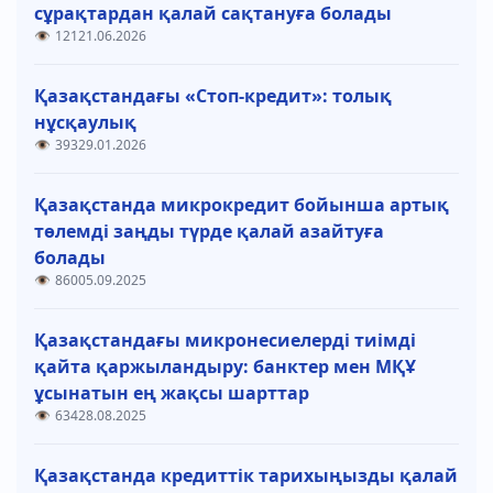
сұрақтардан қалай сақтануға болады
121
21.06.2026
Қазақстандағы «Стоп-кредит»: толық
нұсқаулық
393
29.01.2026
Қазақстанда микрокредит бойынша артық
төлемді заңды түрде қалай азайтуға
болады
860
05.09.2025
Қазақстандағы микронесиелерді тиімді
қайта қаржыландыру: банктер мен МҚҰ
ұсынатын ең жақсы шарттар
634
28.08.2025
Қазақстанда кредиттік тарихыңызды қалай