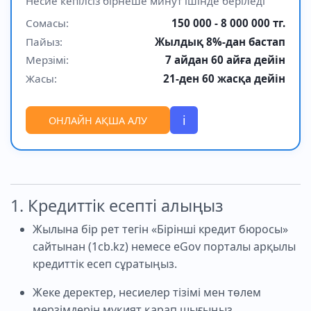
Несие кепілсіз бірнеше минут ішінде беріледі
Сомасы:
150 000 - 8 000 000 тг.
Пайыз:
Жылдық 8%-дан бастап
Мерзімі:
7 айдан 60 айға дейін
Жасы:
21-ден 60 жасқа дейін
i
ОНЛАЙН АҚША АЛУ
1. Кредиттік есепті алыңыз
Жылына бір рет тегін «Бірінші кредит бюросы»
сайтынан (1cb.kz) немесе eGov порталы арқылы
кредиттік есеп сұратыңыз.
Жеке деректер, несиелер тізімі мен төлем
мерзімдерін мұқият қарап шығыңыз.