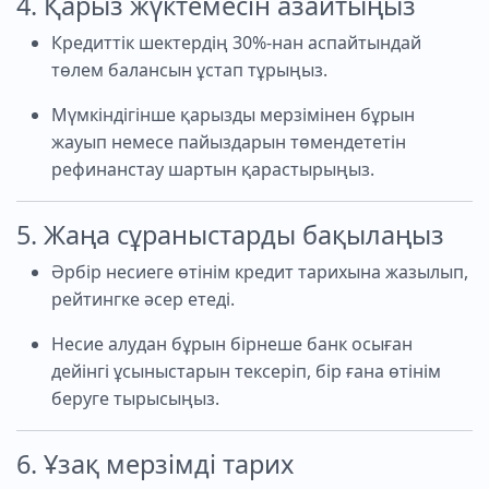
4. Қарыз жүктемесін азайтыңыз
Кредиттік шектердің 30%-нан аспайтындай
төлем балансын ұстап тұрыңыз.
Мүмкіндігінше қарызды мерзімінен бұрын
жауып немесе пайыздарын төмендететін
рефинанстау шартын қарастырыңыз.
5. Жаңа сұраныстарды бақылаңыз
Әрбір несиеге өтінім кредит тарихына жазылып,
рейтингке әсер етеді.
Несие алудан бұрын бірнеше банк осыған
дейінгі ұсыныстарын тексеріп, бір ғана өтінім
беруге тырысыңыз.
6. Ұзақ мерзімді тарих