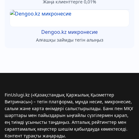
Жаңа клиенттерге 0,01%
Dengoo.kz микронесие
Алғашқы займды тегін алыңыз
FinUslugi.kz («Қазақстандық Қаржылық Қызметтер
Витринасы») – тегін платформа, мұнда несие, микронесиe,
салым және карта өнімдері салыстырылады. Банк пен МҚҰ
шарттары мен пайыздарын ыңғайлы сүзгілермен қарап,
ең тиімді ұсынысты таңдаңыз. Апталық рейтингтер мен
сараптамалық кеңестер шешім қабылдауда көмектеседі.
Контент тұрақты жаңарады.