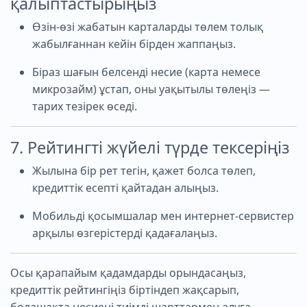
қалыптастырыңыз
Өзін-өзі жабатын карталарды төлем толық
жабылғаннан кейін бірден жаппаңыз.
Біраз шағын белсенді несие (карта немесе
микрозайм) ұстап, оны уақытылы төлеңіз —
тарих тезірек өседі.
7. Рейтингті жүйелі түрде тексеріңіз
Жылына бір рет тегін, қажет болса төлеп,
кредиттік есепті қайтадан алыңыз.
Мобильді қосымшалар мен интернет-сервистер
арқылы өзгерістерді қадағалаңыз.
Осы қарапайым қадамдарды орындасаңыз,
кредиттік рейтингіңіз біртіндеп жақсарып,