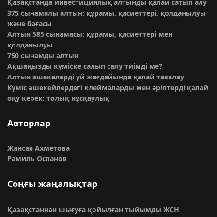
Қазақстанда инвестициялық алтынды қалай сатып алу
375 сынамалы алтын: құрамы, қасиеттері, қолданылуы
және бағасы
Алтын 585 сынамасы: құрамы, қасиеттері мен
қолданылуы
750 сынамды алтын
Ақшаңызды күміске салып салу тиімді ме?
Алтын әшекелерді үй жағдайында қалай тазалау
Күміс әшекейлердегі клеймаларды мен әріптерді қалай
оқу керек: толық нұсқаулық
Авторлар
Жансая Ахметова
Рамиль Оспанов
Соңғы жаңалықтар
Қазақстаннан шығуға қойылған тыйымды ЖСН