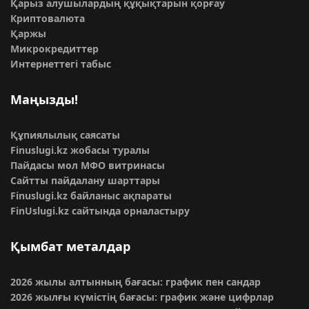
Қарыз алушылардың құқықтарын қорғау
Криптовалюта
Қаржы
Микрокредиттер
Интернеттегі табыс
Маңызды!
Құпиялылық саясаты
Finuslugi.kz жобасы туралы
Пайдасы мол МФО витринасы
Сайтты пайдалану шарттары
Finuslugi.kz байланыс ақпараты
FinUslugi.kz сайтында орналастыру
Қымбат металдар
2026 жылы алтынның бағасы: график пен сандар
2026 жылғы күмістің бағасы: график және цифрлар