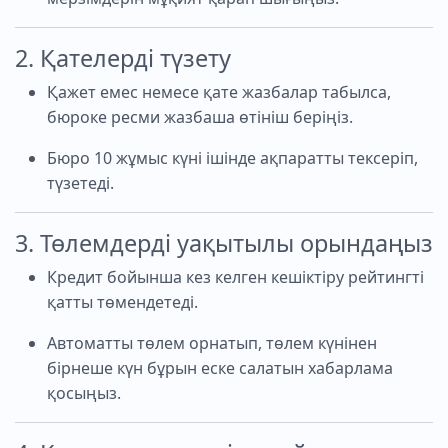
2. Қателерді түзету
Қажет емес немесе қате жазбалар табылса,
бюроке ресми жазбаша өтініш беріңіз.
Бюро 10 жұмыс күні ішінде ақпаратты тексеріп,
түзетеді.
3. Төлемдерді уақытылы орындаңыз
Кредит бойынша кез келген кешіктіру рейтингті
қатты төмендетеді.
Автоматты төлем орнатып, төлем күнінен
бірнеше күн бұрын еске салатын хабарлама
қосыңыз.