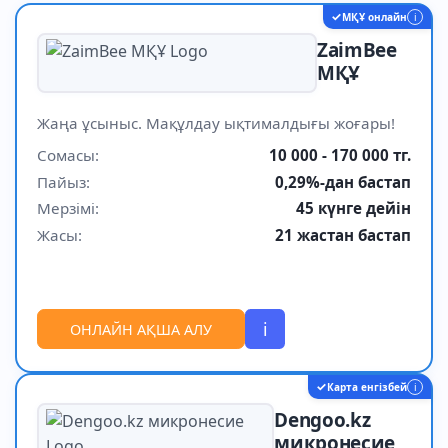
✓
МҚҰ онлайн
i
ZaimBee
МҚҰ
Жаңа ұсыныс. Мақұлдау ықтималдығы жоғары!
Сомасы:
10 000 - 170 000 тг.
Пайыз:
0,29%-дан бастап
Мерзімі:
45 күнге дейін
Жасы:
21 жастан бастап
i
ОНЛАЙН АҚША АЛУ
✓
Карта енгізбей
i
Dengoo.kz
микронесие