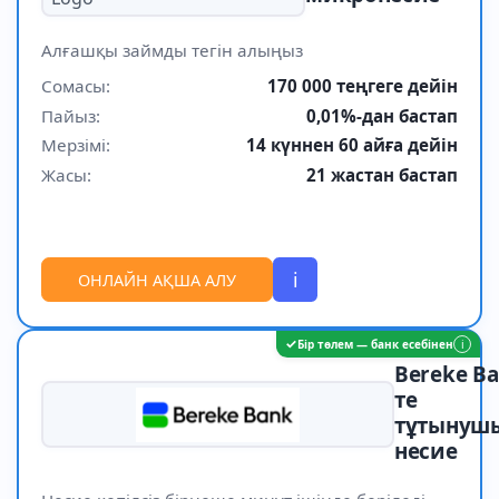
Алғашқы займды тегін алыңыз
Сомасы:
170 000 теңгеге дейін
Пайыз:
0,01%-дан бастап
Мерзімі:
14 күннен 60 айға дейін
Жасы:
21 жастан бастап
i
ОНЛАЙН АҚША АЛУ
✓
Бір төлем — банк есебінен
i
Bereke Ba
те
тұтынуш
несие