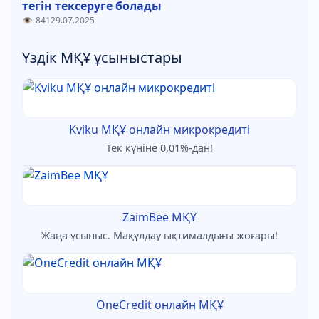
тегін тексеруге болады
841
29.07.2025
Үздік МҚҰ ұсыныстары
Kviku МҚҰ онлайн микрокредиті
Тек күніне 0,01%-дан!
ZaimBee МҚҰ
Жаңа ұсыныс. Мақұлдау ықтималдығы жоғары!
OneCredit онлайн МҚҰ