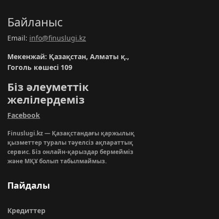
Байланыс
Email:
info@finuslugi.kz
Мекенжай: Қазақстан, Алматы қ.,
Гоголь көшесі 109
Біз әлеуметтік
желілердеміз
Facebook
Finuslugi.kz — Қазақстандағы қаржылық
қызметтер туралы тәуелсіз ақпараттық
сервис. Біз онлайн-қарыздар бермейміз
және МҚҰ болып табылмаймыз.
Пайдалы
Кредиттер