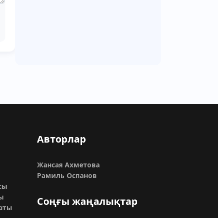
Авторлар
Жансая Ахметова
Рамиль Оспанов
сы
ы
Соңғы жаңалықтар
раты