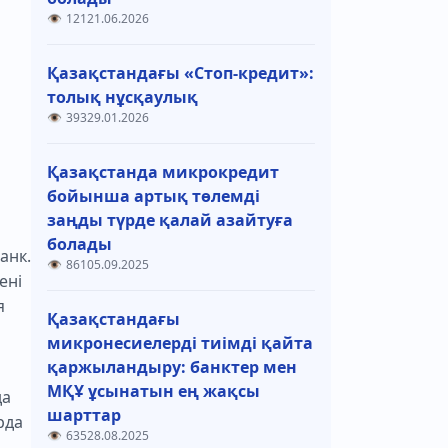
121
21.06.2026
Қазақстандағы «Стоп-кредит»:
толық нұсқаулық
393
29.01.2026
Қазақстанда микрокредит
бойынша артық төлемді
заңды түрде қалай азайтуға
болады
анк.
861
05.09.2025
ені
я
Қазақстандағы
микронесиелерді тиімді қайта
қаржыландыру: банктер мен
МҚҰ ұсынатын ең жақсы
да
шарттар
рда
635
28.08.2025