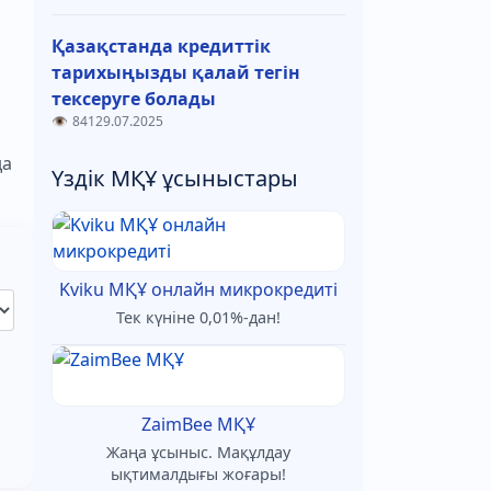
Қазақстанда кредиттік
тарихыңызды қалай тегін
тексеруге болады
841
29.07.2025
да
Үздік МҚҰ ұсыныстары
Kviku МҚҰ онлайн микрокредиті
Тек күніне 0,01%-дан!
ZaimBee МҚҰ
Жаңа ұсыныс. Мақұлдау
ықтималдығы жоғары!