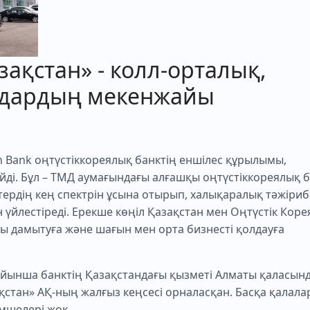
ақстан» - колл-орталық,
лдардың мекенжайы
n Bank оңтүстіккореялық банктің еншілес құрылымы,
йді. Бұл – ТМД аумағындағы алғашқы оңтүстіккореялық б
тердің кең спектрін ұсына отырып, халықаралық тәжіриб
н үйлестіреді. Ерекше көңіл Қазақстан мен Оңтүстік Коре
 дамытуға және шағын мен орта бизнесті қолдауға
йынша банктің Қазақстандағы қызметі Алматы қаласын
стан» АҚ-ның жалғыз кеңсесі орналасқан. Басқа қалала
імшелері жоқ.