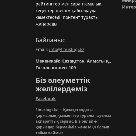
Микро
рейтингтер мен сараптамалық
Интер
кеңестер шешім қабылдауда
көмектеседі. Контент тұрақты
жаңарады.
Байланыс
Email:
info@finuslugi.kz
Мекенжай: Қазақстан, Алматы қ.,
Гоголь көшесі 109
Біз әлеуметтік
желілердеміз
Facebook
Finuslugi.kz — Қазақстандағы
қаржылық қызметтер туралы тәуелсіз
ақпараттық сервис. Біз онлайн-
қарыздар бермейміз және МҚҰ болып
табылмаймыз.