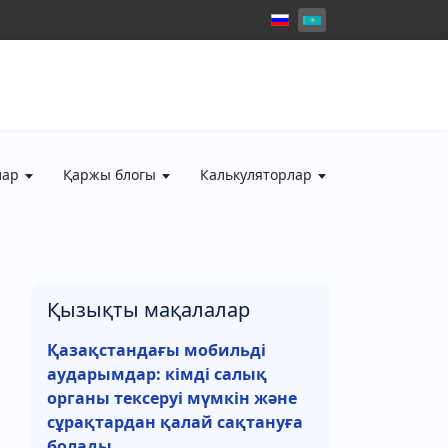
лар
Қаржы блогы
Калькуляторлар
Қызықты мақалалар
Қазақстандағы мобильді
аударымдар: кімді салық
органы тексеруі мүмкін және
сұрақтардан қалай сақтануға
болады