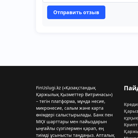
Отправить отзыв
Пай
FinUslugi.kz («Қазақстандық
Қаржылық Қызметтер Витринасы»)
– тегін платформа, мұнда несие,
Креди
микронесиe, салым және карта
Қары
өнімдері салыстырылады. Банк пен
құқық
МҚҰ шарттары мен пайыздарын
Крипт
ыңғайлы сүзгілермен қарап, ең
Қарж
тиімді ұсынысты таңдаңыз. Апталық