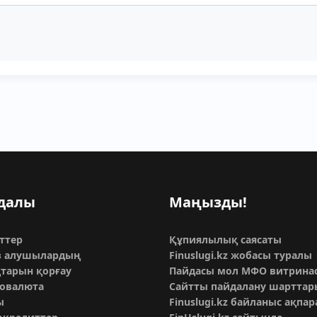
далы
Маңызды!
ттер
Құпиялылық саясаты
з алушылардың
Finuslugi.kz жобасы туралы
тарын қорғау
Пайдасы мол МФО витрина
овалюта
Сайтты пайдалану шарттар
ы
Finuslugi.kz байланыс ақпа