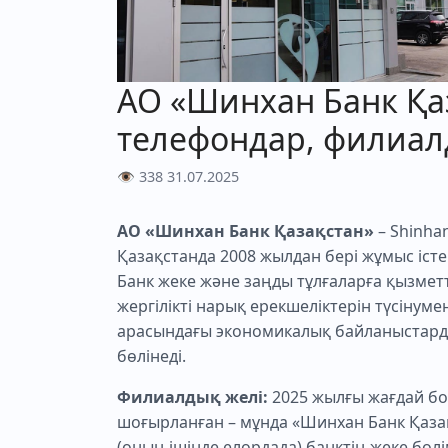
АО «Шинхан Банк Қаз
телефондар, филиа
👁 338
31.07.2025
АО «Шинхан Банк Қазақстан»
– Shinha
Қазақстанда 2008 жылдан бері жұмыс істе
Банк жеке және заңды тұлғаларға қызмет
жергілікті нарық ерекшеліктерін түсінуме
арасындағы экономикалық байланыстарды
бөлінеді.
Филиалдық желі:
2025 жылғы жағдай бо
шоғырланған – мұнда «Шинхан Банк Қазақ
(оның ішінде елордада) банктің жеке бөл