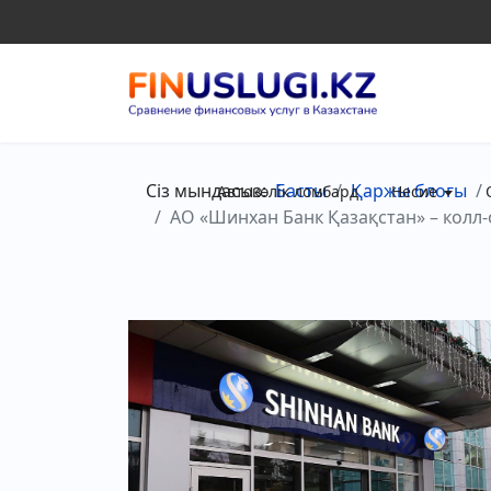
Сіз мындасыз:
Басты
Қаржы блогы
Автокөлік ломбард
Несие
АО «Шинхан Банк Қазақстан» – колл