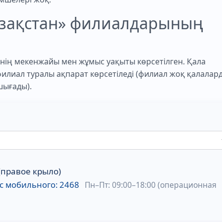
азақстан» филиалдарының
нің мекенжайы мен жұмыс уақыты көрсетілген. Қала
 филиал туралы ақпарат көрсетіледі (филиал жоқ қалалар
шығады).
 (правое крыло)
; с мобильного: 2468
Пн–Пт: 09:00–18:00 (операционная