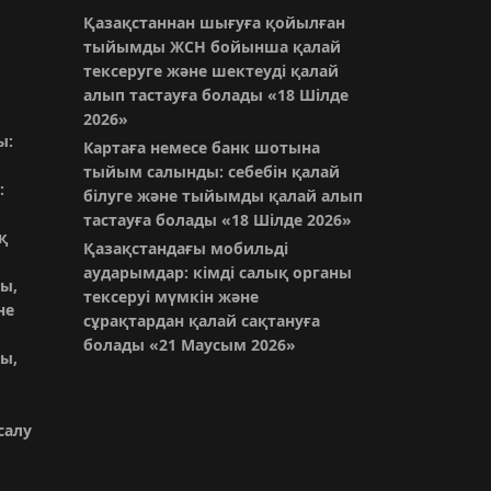
Қазақстаннан шығуға қойылған
тыйымды ЖСН бойынша қалай
тексеруге және шектеуді қалай
алып тастауға болады
«18 Шілде
2026»
ы:
Картаға немесе банк шотына
тыйым салынды: себебін қалай
:
білуге және тыйымды қалай алып
тастауға болады
«18 Шілде 2026»
қ
Қазақстандағы мобильді
аударымдар: кімді салық органы
ы,
тексеруі мүмкін және
не
сұрақтардан қалай сақтануға
болады
«21 Маусым 2026»
ы,
ы
салу