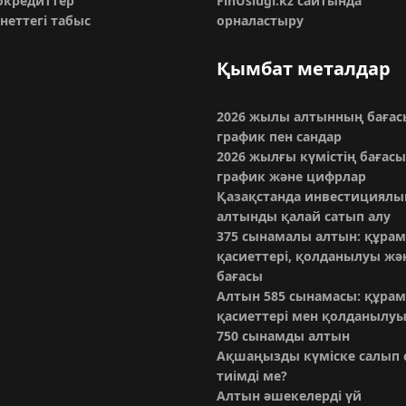
кредиттер
FinUslugi.kz сайтында
неттегі табыс
орналастыру
Қымбат металдар
2026 жылы алтынның бағас
график пен сандар
2026 жылғы күмістің бағасы
график және цифрлар
Қазақстанда инвестициялы
алтынды қалай сатып алу
375 сынамалы алтын: құрам
қасиеттері, қолданылуы жә
бағасы
Алтын 585 сынамасы: құрам
қасиеттері мен қолданылу
750 сынамды алтын
Ақшаңызды күміске салып 
тиімді ме?
Алтын әшекелерді үй