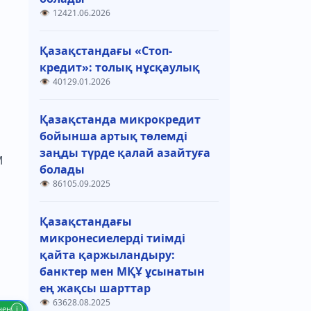
124
21.06.2026
Қазақстандағы «Стоп-
кредит»: толық нұсқаулық
401
29.01.2026
Қазақстанда микрокредит
бойынша артық төлемді
заңды түрде қалай азайтуға
М
болады
861
05.09.2025
Қазақстандағы
микронесиелерді тиімді
қайта қаржыландыру:
банктер мен МҚҰ ұсынатын
ең жақсы шарттар
636
28.08.2025
нен
i