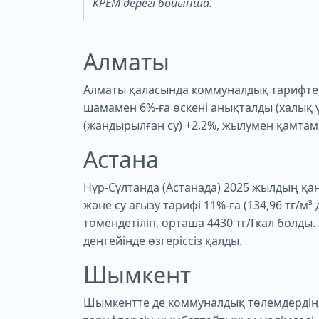
КРЕМ дерегі бойынша.
Алматы
Алматы қаласында коммуналдық тарифте
шамамен 6%-ға өскені анықталды (халық ү
(жандырылған су) +2,2%, жылумен қамтама
Астана
Нұр-Сұлтанда (Астанада) 2025 жылдың қаңт
және су ағызу тарифі 11%-ға (134,96 тг/м³
төмендетіліп, орташа 4430 тг/Гкал болды.
деңгейінде өзгеріссіз қалды.
Шымкент
Шымкентте де коммуналдық төлемдердің ө