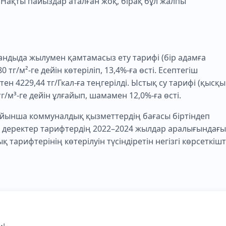
Нақты пайыздар аталған жоқ, бірақ бұл жалпы
ндыда жылумен қамтамасыз ету тарифі (бір адамға
тг/м²-ге дейін көтеріліп, 13,4%-ға өсті. Есептегіш
ен 4229,44 тг/Гкал-ға теңгерілді. Ыстық су тарифі (қысқы
тг/м³-ге дейін ұлғайып, шамамен 12,0%-ға өсті.
йынша коммуналдық қызметтердің бағасы біртіндеп
 деректер тарифтердің 2022–2024 жылдар аралығындағы
 тарифтерінің көтерілуін түсіндіретін негізгі көрсеткіш