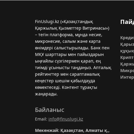
Пай
FinUslugi.kz («Қазақстандық
Қаржылық Қызметтер Витринасы»)
– тегін платформа, мұнда несие,
Креди
микронесиe, салым және карта
Қары
өнімдері салыстырылады. Банк пен
құқық
МҚҰ шарттары мен пайыздарын
Крипт
ыңғайлы сүзгілермен қарап, ең
Қарж
тиімді ұсынысты таңдаңыз. Апталық
Микро
рейтингтер мен сараптамалық
Интер
кеңестер шешім қабылдауда
көмектеседі. Контент тұрақты
жаңарады.
Байланыс
Email:
info@finuslugi.kz
Мекенжай: Қазақстан, Алматы қ.,