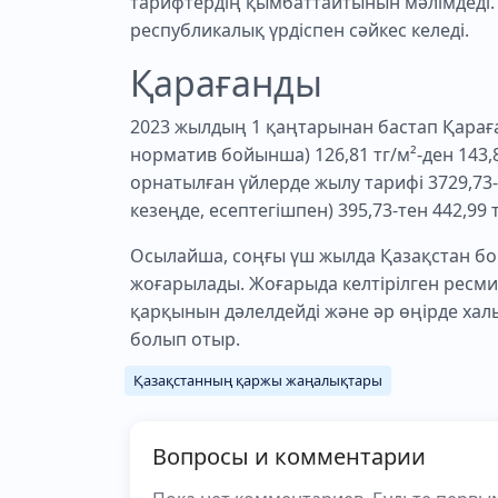
тарифтердің қымбаттайтынын мәлімдеді. 
республикалық үрдіспен сәйкес келеді.
Қарағанды
2023 жылдың 1 қаңтарынан бастап Қараға
норматив бойынша) 126,81 тг/м²-ден 143,80 
орнатылған үйлерде жылу тарифі 3729,73-т
кезеңде, есептегішпен) 395,73-тен 442,99 
Осылайша, соңғы үш жылда Қазақстан бо
жоғарылады. Жоғарыда келтірілген ресми
қарқынын дәлелдейді және әр өңірде халық
болып отыр.
Қазақстанның қаржы жаңалықтары
Вопросы и комментарии