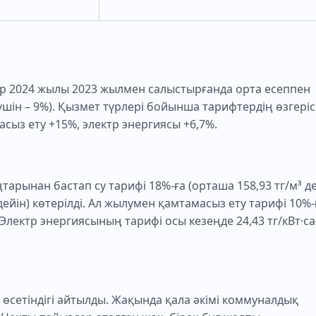
р 2024 жылы 2023 жылмен салыстырғанда орта есеппен
шін – 9%). Қызмет түрлері бойынша тарифтердің өзгерісі
сыз ету +15%, электр энергиясы +6,7%.
арынан бастап су тарифі 18%-ға (орташа 158,93 тг/м³ де
 дейін) көтерілді. Ал жылумен қамтамасыз ету тарифі 10%-
 Электр энергиясының тарифі осы кезеңде 24,43 тг/кВт·са
сетіндігі айтылды. Жақында қала әкімі коммуналдық