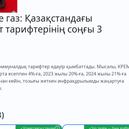
е газ: Қазақстандағы
 тарифтерінің соңғы 3
оммуналдық тарифтер едәуір қымбаттады. Мысалы, КРЕ
та есеппен 4%-ға, 2023 жылы 20%-ға, 2024 жылы 21%-ға
ннан кейін, тозығы жеткен инфрақұрылымды жаңартуға
.
)
✓
✓
Комиссиясыз таңдау
i
Бір төлем — банк есебі