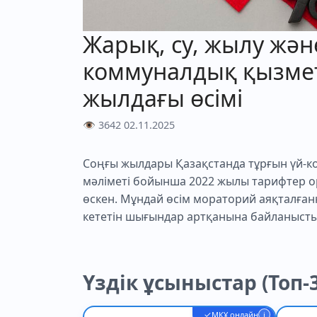
Жарық, су, жылу жән
коммуналдық қызмет
жылдағы өсімі
👁 3642
02.11.2025
Соңғы жылдары Қазақстанда тұрғын үй-к
мәліметі бойынша 2022 жылы тарифтер ор
өскен. Мұндай өсім мораторий аяқталға
кететін шығындар артқанына байланысты
Үздік ұсыныстар (Топ-3
✓
МҚҰ онлайн
i