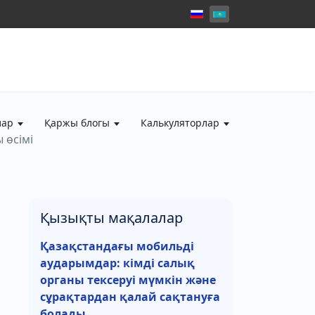
лар
Қаржы блогы
Калькуляторлар
 өсімі
Қызықты мақалалар
Қазақстандағы мобильді
аударымдар: кімді салық
органы тексеруі мүмкін және
сұрақтардан қалай сақтануға
болады