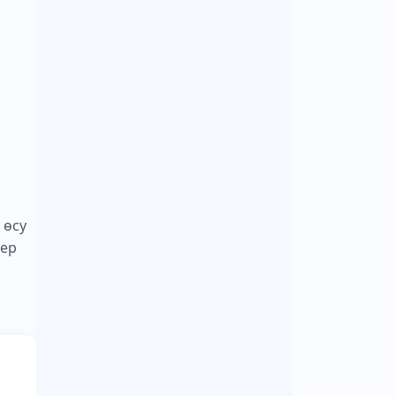
 өсу
тер