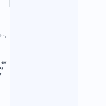
: су
йін)
ға
ғ