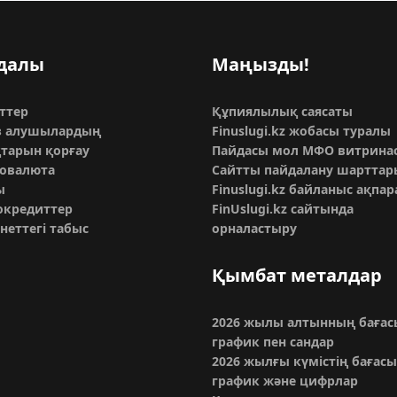
далы
Маңызды!
ттер
Құпиялылық саясаты
з алушылардың
Finuslugi.kz жобасы туралы
тарын қорғау
Пайдасы мол МФО витрина
овалюта
Сайтты пайдалану шарттар
ы
Finuslugi.kz байланыс ақпа
кредиттер
FinUslugi.kz сайтында
неттегі табыс
орналастыру
Қымбат металдар
2026 жылы алтынның бағас
график пен сандар
2026 жылғы күмістің бағасы
график және цифрлар