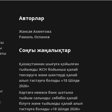
Авторлар
Жансая Ахметова
Рамиль Оспанов
сы
ы
Соңғы жаңалықтар
раты
Қазақстаннан шығуға қойылған
тыйымды ЖСН бойынша қалай
тексеруге және шектеуді қалай
алып тастауға болады
«18 Шілде
2026»
ы:
Картаға немесе банк шотына
тыйым салынды: себебін қалай
:
білуге және тыйымды қалай алып
тастауға болады
«18 Шілде 2026»