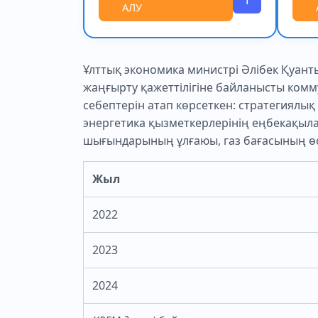
АЛУ
Ұлттық экономика министрі Әлібек Қуант
жаңғырту қажеттілігіне байланысты комму
себептерін атап көрсеткен: стратегиялық
энергетика қызметкерлерінің еңбекақыла
шығындарының ұлғаюы, газ бағасының өс
Жыл
2022
2023
2024