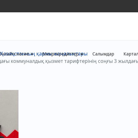
Қазақстанның қаржы жаңалықтары
Онлайн несие
Микрокредиттер
Салымдар
Карта
ндағы коммуналдық қызмет тарифтерінің соңғы 3 жылдағы