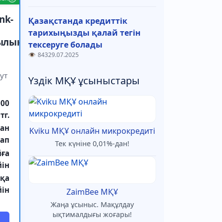
nk-
Қазақстанда кредиттік
тарихыңызды қалай тегін
ылық
тексеруге болады
843
29.07.2025
ут
Үздік МҚҰ ұсыныстары
000
тг.
ан
Kviku МҚҰ онлайн микрокредиті
тап
Тек күніне 0,01%-дан!
йға
йін
сқа
йін
ZaimBee МҚҰ
Жаңа ұсыныс. Мақұлдау
ықтималдығы жоғары!
i