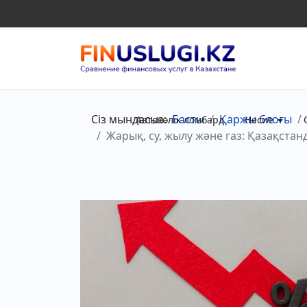
Сіз мындасыз:
Басты
Қаржы блогы
Автокөлік ломбард
Несие
Жарық, су, жылу және газ: Қазақста