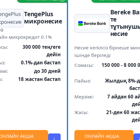
Bereke Ba
TengePlus
те
микронесие
тұтынуш
несие
йн микрокредит 0.1%
сы:
300 000 теңгеге
Несие кепілсіз бірнеше мин
дейін
ішінде беріледі
з:
0.1%-дан бастап
Сомасы:
150 000 - 8 000 
імі:
до 30 дней
ы:
18 жастан бастап
Пайыз:
Жылдық 8%-д
бас
Мерзімі:
7 айдан 60 а
де
Жасы:
21-ден 60 жа
де
ОНЛАЙН АҚША
ОНЛАЙН АҚША
i