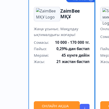
ZaimBee
МҚҰ
Жаңа ұсыныс. Мақұлдау
Онла
ықтималдығы жоғары!
Сома
Сомасы:
10 000 - 170 000 тг.
Пайыз:
0,29%-дан бастап
Пайы
Мерзімі:
45 күнге дейін
Мерз
Жасы:
21 жастан бастап
Жас
ОНЛАЙН АҚША
i