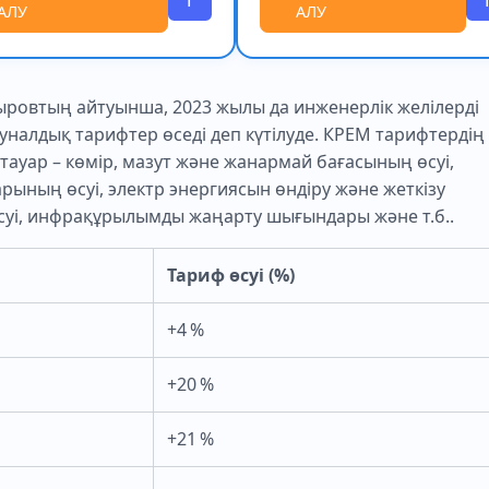
АЛУ
АЛУ
ыровтың айтуынша, 2023 жылы да инженерлік желілерді
налдық тарифтер өседі деп күтілуде. КРЕМ тарифтердің
 тауар – көмір, мазут және жанармай бағасының өсуі,
рының өсуі, электр энергиясын өндіру және жеткізу
уі, инфрақұрылымды жаңарту шығындары және т.б..
Тариф өсуі (%)
+4 %
+20 %
+21 %