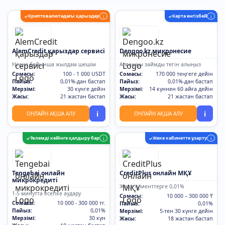
Криптовалютадағы қарыздар
Карта енгізбей
✓
i
✓
i
AlemCredit қарыздар сервисі
Dengoo.kz микронесие
Несие бойынша жылдам шешім
Алғашқы займды тегін алыңыз
Сомасы:
100 - 1 000 USDT
Сомасы:
170 000 теңгеге дейін
Пайыз:
0,01%-дан бастап
Пайыз:
0,01%-дан бастап
Мерзімі:
30 күнге дейін
Мерзімі:
14 күннен 60 айға дейін
Жасы:
21 жастан бастап
Жасы:
21 жастан бастап
i
i
ОНЛАЙН АҚША АЛУ
ОНЛАЙН АҚША АЛУ
Төлемді кейінге қалдыру бар
Жеке кабинетте ұзарту
✓
i
✓
i
Tengebai онлайн
CreditPlus онлайн МҚҰ
микрокредиті
Жаңа клиенттерге 0,01%
1-5 минутта есепке аудару
Сомасы:
10 000 – 300 000 ₸
Сомасы:
10 000 - 300 000 тг.
Пайыз:
0,01%
Пайыз:
0,01%
Мерзімі:
5-тен 30 күнге дейін
Мерзімі:
30 күн
Жасы:
18 жастан бастап