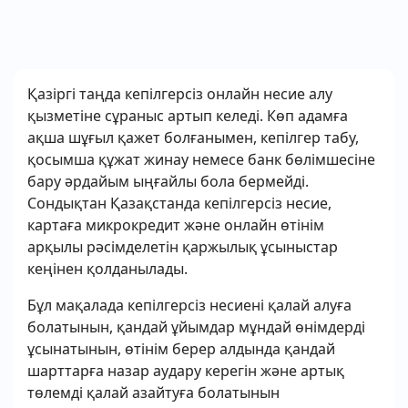
Қазіргі таңда кепілгерсіз онлайн несие алу
қызметіне сұраныс артып келеді. Көп адамға
ақша шұғыл қажет болғанымен, кепілгер табу,
қосымша құжат жинау немесе банк бөлімшесіне
бару әрдайым ыңғайлы бола бермейді.
Сондықтан Қазақстанда кепілгерсіз несие,
картаға микрокредит және онлайн өтінім
арқылы рәсімделетін қаржылық ұсыныстар
кеңінен қолданылады.
Бұл мақалада кепілгерсіз несиені қалай алуға
болатынын, қандай ұйымдар мұндай өнімдерді
ұсынатынын, өтінім берер алдында қандай
шарттарға назар аудару керегін және артық
төлемді қалай азайтуға болатынын