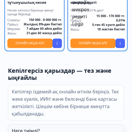
тұтынушылық несие
микрокредиті
Несие кепілсіз бірнеше минут
Тек күніне 0,01%-дан!
ішінде беріледі
Сомасы:
15 000 - 170 000 тг.
Сомасы:
150 000 - 8 000 000 тг.
Пайыз:
0,01%
Пайыз:
Жылдық 8%-дан бастап
Мерзімі:
5-тен 45 күнге дейін
Мерзімі:
7 айдан 60 айға дейін
Жасы:
18 жастан бастап
Жасы:
21-ден 60 жасқа дейін
i
i
ОНЛАЙН АҚША АЛУ
ОНЛАЙН АҚША АЛУ
Кепілгерсіз қарыздар — тез және
ыңғайлы
Кепілгер іздемей-ақ онлайн өтінім беріңіз. Тек
жеке куәлік, ИИН және белсенді банк картасы
жеткілікті. Шешім көбіне бірнеше минутта
қабылданады.
Неге тиімді?