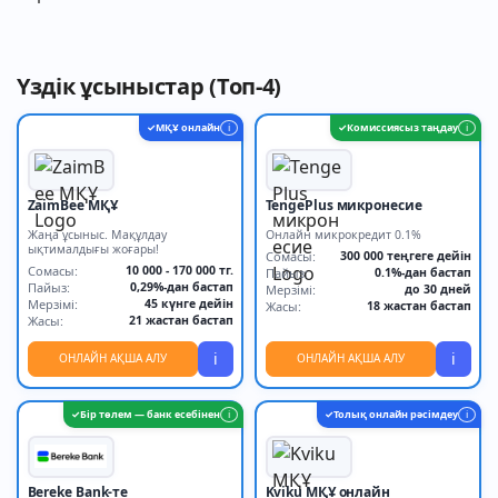
Үздік ұсыныстар (Топ-4)
МҚҰ онлайн
Комиссиясыз таңдау
✓
i
✓
i
ZaimBee МҚҰ
TengePlus микронесие
Жаңа ұсыныс. Мақұлдау
Онлайн микрокредит 0.1%
ықтималдығы жоғары!
Сомасы:
300 000 теңгеге дейін
Сомасы:
10 000 - 170 000 тг.
Пайыз:
0.1%-дан бастап
Пайыз:
0,29%-дан бастап
Мерзімі:
до 30 дней
Мерзімі:
45 күнге дейін
Жасы:
18 жастан бастап
Жасы:
21 жастан бастап
i
i
ОНЛАЙН АҚША АЛУ
ОНЛАЙН АҚША АЛУ
Бір төлем — банк есебінен
Толық онлайн рәсімдеу
✓
i
✓
i
Bereke Bank-те
Kviku МҚҰ онлайн