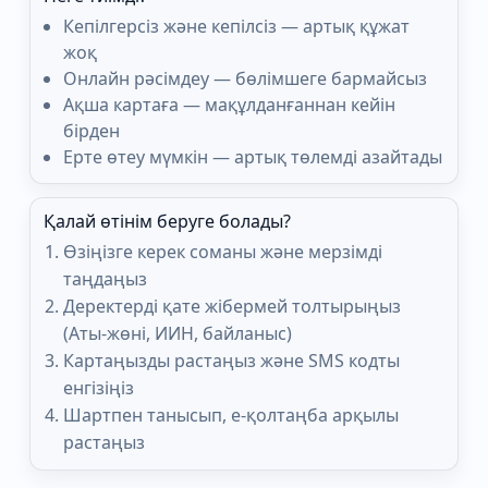
Кепілгерсіз және кепілсіз — артық құжат
жоқ
Онлайн рәсімдеу — бөлімшеге бармайсыз
Ақша картаға — мақұлданғаннан кейін
бірден
Ерте өтеу мүмкін — артық төлемді азайтады
Қалай өтінім беруге болады?
Өзіңізге керек соманы және мерзімді
таңдаңыз
Деректерді қате жібермей толтырыңыз
(Аты-жөні, ИИН, байланыс)
Картаңызды растаңыз және SMS кодты
енгізіңіз
Шартпен танысып, e-қолтаңба арқылы
растаңыз