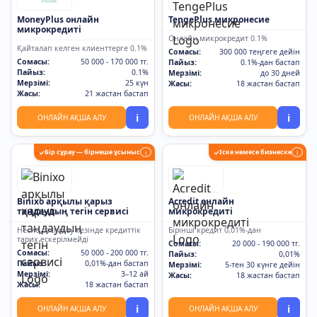
MoneyPlus онлайн
TengePlus микронесие
микрокредиті
Онлайн микрокредит 0.1%
Қайталап келген клиенттерге 0.1%
Сомасы:
300 000 теңгеге дейін
Сомасы:
50 000 - 170 000 тг.
Пайыз:
0.1%-дан бастап
Пайыз:
0.1%
Мерзімі:
до 30 дней
Мерзімі:
25 күн
Жасы:
18 жастан бастап
Жасы:
21 жастан бастап
i
i
ОНЛАЙН АҚША АЛУ
ОНЛАЙН АҚША АЛУ
Бір сұрау — бірнеше ұсыныс
Іске немесе бизнеске
✓
i
✓
i
Binixo арқылы қарыз
Acredit онлайн
таңдаудың тегін сервисі
микрокредиті
Несие рәсімдеу кезінде кредиттік
Бірінші кредит 0,01%-дан
тарих ескерілмейді
Сомасы:
20 000 - 190 000 тг.
Сомасы:
50 000 - 200 000 тг.
Пайыз:
0,01%
Пайыз:
0,01%-дан бастап
Мерзімі:
5-тен 30 күнге дейін
Мерзімі:
3–12 ай
Жасы:
18 жастан бастап
Жасы:
18 жастан бастап
i
i
ОНЛАЙН АҚША АЛУ
ОНЛАЙН АҚША АЛУ