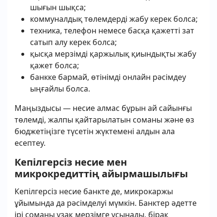
шығын шықса;
коммуналдық төлемдерді жабу керек болса;
техника, телефон немесе басқа қажетті зат
сатып алу керек болса;
қысқа мерзімді қаржылық қиындықты жабу
қажет болса;
банкке бармай, өтінімді онлайн рәсімдеу
ыңғайлы болса.
Маңыздысы — несие алмас бұрын ай сайынғы
төлемді, жалпы қайтарылатын соманы және өз
бюджетіңізге түсетін жүктемені алдын ала
есептеу.
Кепілгерсіз несие мен
микрокредиттің айырмашылығы
Кепілгерсіз несие банкте де, микрокаржы
ұйымында да рәсімделуі мүмкін. Банктер әдетте
ірі соманы ұзақ мерзімге ұсынады, бірақ