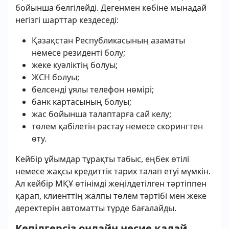
бойынша белгілейді. Дегенмен көбіне мынадай
негізгі шарттар кездеседі:
Қазақстан Республикасының азаматы
немесе резиденті болу;
жеке куәліктің болуы;
ЖСН болуы;
белсенді ұялы телефон нөмірі;
банк картасының болуы;
жас бойынша талаптарға сай келу;
төлем қабілетін растау немесе скорингтен
өту.
Кейбір ұйымдар тұрақты табыс, еңбек өтілі
немесе жақсы кредиттік тарих талап етуі мүмкін.
Ал кейбір МҚҰ өтінімді жеңілдетілген тәртіппен
қарап, клиенттің жалпы төлем тәртібі мен жеке
деректерін автоматты түрде бағалайды.
Кепілгерсіз онлайн несие қалай