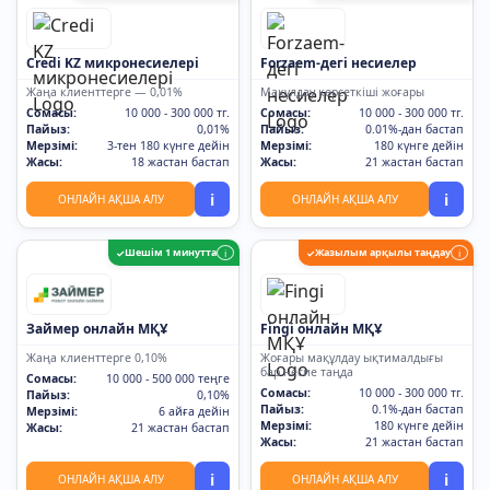
Credi KZ микронесиелері
Forzaem-дегі несиелер
Жаңа клиенттерге — 0,01%
Мақұлдау көрсеткіші жоғары
Сомасы:
10 000 - 300 000 тг.
Сомасы:
10 000 - 300 000 тг.
Пайыз:
0,01%
Пайыз:
0.01%-дан бастап
Мерзімі:
3-тен 180 күнге дейін
Мерзімі:
180 күнге дейін
Жасы:
18 жастан бастап
Жасы:
21 жастан бастап
i
i
ОНЛАЙН АҚША АЛУ
ОНЛАЙН АҚША АЛУ
Шешім 1 минутта
Жазылым арқылы таңдау
✓
i
✓
i
Займер онлайн МҚҰ
Fingi онлайн МҚҰ
Жаңа клиенттерге 0,10%
Жоғары мақұлдау ықтималдығы
бар несие таңда
Сомасы:
10 000 - 500 000 теңге
Сомасы:
10 000 - 300 000 тг.
Пайыз:
0,10%
Пайыз:
0.1%-дан бастап
Мерзімі:
6 айға дейін
Мерзімі:
180 күнге дейін
Жасы:
21 жастан бастап
Жасы:
21 жастан бастап
i
i
ОНЛАЙН АҚША АЛУ
ОНЛАЙН АҚША АЛУ