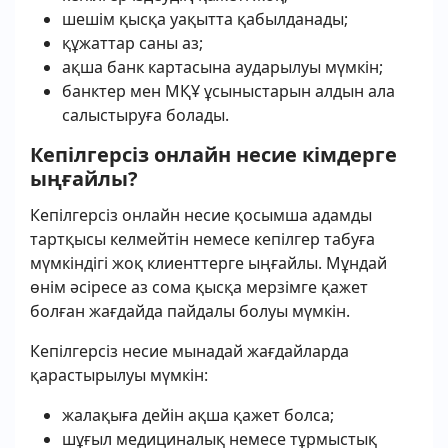
шешім қысқа уақытта қабылданады;
құжаттар саны аз;
ақша банк картасына аударылуы мүмкін;
банктер мен МҚҰ ұсыныстарын алдын ала
салыстыруға болады.
Кепілгерсіз онлайн несие кімдерге
ыңғайлы?
Кепілгерсіз онлайн несие қосымша адамды
тартқысы келмейтін немесе кепілгер табуға
мүмкіндігі жоқ клиенттерге ыңғайлы. Мұндай
өнім әсіресе аз сома қысқа мерзімге қажет
болған жағдайда пайдалы болуы мүмкін.
Кепілгерсіз несие мынадай жағдайларда
қарастырылуы мүмкін:
жалақыға дейін ақша қажет болса;
шұғыл медициналық немесе тұрмыстық