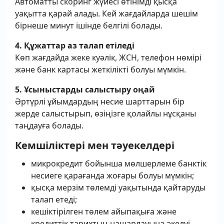
Автоматты скоринг жүйесі өтінімді қысқа
уақытта қарай алады. Кей жағдайларда шешім
бірнеше минут ішінде белгілі болады.
4. Құжаттар аз талап етіледі
Көп жағдайда жеке куәлік, ЖСН, телефон нөмірі
және банк картасы жеткілікті болуы мүмкін.
5. Ұсыныстарды салыстыру оңай
Әртүрлі ұйымдардың несие шарттарын бір
жерде салыстырып, өзіңізге қолайлы нұсқаны
таңдауға болады.
Кемшіліктері мен тәуекелдері
микрокредит бойынша мөлшерлеме банктік
несиеге қарағанда жоғары болуы мүмкін;
қысқа мерзім төлемді уақытында қайтаруды
талап етеді;
кешіктірілген төлем айыпақыға және
кредиттік тарихтың нашарлауына әкелуі