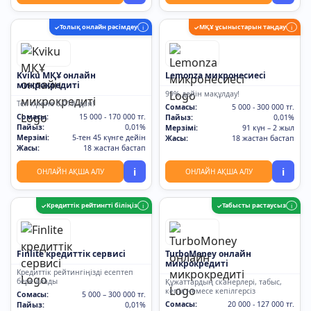
Толық онлайн рәсімдеу
МҚҰ ұсыныстарын таңдау
✓
i
✓
i
Kviku МҚҰ онлайн
Lemonza микронесиесі
микрокредиті
99% дейін мақұлдау!
Тек күніне 0,01%-дан!
Сомасы:
5 000 - 300 000 тг.
Сомасы:
15 000 - 170 000 тг.
Пайыз:
0,01%
Пайыз:
0,01%
Мерзімі:
91 күн – 2 жыл
Мерзімі:
5-тен 45 күнге дейін
Жасы:
18 жастан бастап
Жасы:
18 жастан бастап
i
i
ОНЛАЙН АҚША АЛУ
ОНЛАЙН АҚША АЛУ
Кредиттік рейтингті біліңіз
Табысты растаусыз
✓
i
✓
i
Finlite кредиттік сервисі
TurboMoney онлайн
микрокредиті
Кредиттік рейтингіңізді есептеп
бере алады
Құжаттардың сканерлері, табыс,
кепіл немесе кепілгерсіз
Сомасы:
5 000 – 300 000 тг.
Сомасы:
20 000 - 127 000 тг.
Пайыз:
0,01%