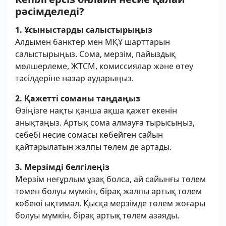
рәсімделеді?
1. Ұсыныстарды салыстырыңыз
Алдымен банктер мен МҚҰ шарттарын
салыстырыңыз. Сома, мерзім, пайыздық
мөлшерлеме, ЖТСМ, комиссиялар және өтеу
тәсілдеріне назар аударыңыз.
2. Қажетті соманы таңдаңыз
Өзіңізге нақты қанша ақша қажет екенін
анықтаңыз. Артық сома алмауға тырысыңыз,
себебі несие сомасы көбейген сайын
қайтарылатын жалпы төлем де артады.
3. Мерзімді белгілеңіз
Мерзім неғұрлым ұзақ болса, ай сайынғы төлем
төмен болуы мүмкін, бірақ жалпы артық төлем
көбеюі ықтимал. Қысқа мерзімде төлем жоғары
болуы мүмкін, бірақ артық төлем азаяды.