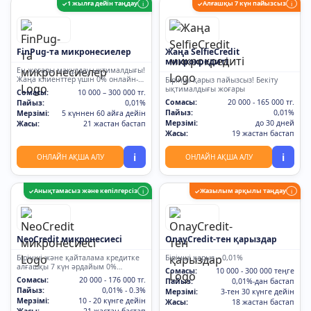
1 жылға дейін таңдау
Алғашқы 7 күн пайызсыз
✓
i
✓
i
FinPug-та микронесиелер
Жаңа SelfieCredit
микрокредиті
Ең жоғары мақұлдау ықтималдығы!
Жаңа клиенттер үшін 0% онлайн-
Бірінші қарыз пайызсыз! Бекіту
қарыз
ықтималдығы жоғары
Сомасы:
10 000 – 300 000 тг.
Сомасы:
20 000 - 165 000 тг.
Пайыз:
0,01%
Пайыз:
0,01%
Мерзімі:
5 күннен 60 айға дейін
Мерзімі:
до 30 дней
Жасы:
21 жастан бастап
Жасы:
19 жастан бастап
i
i
ОНЛАЙН АҚША АЛУ
ОНЛАЙН АҚША АЛУ
Анықтамасыз және кепілгерсіз
Жазылым арқылы таңдау
✓
i
✓
i
NeoCredit микронесиесі
OnayCredit-тен қарыздар
Бірінші және қайталама кредитке
Бірінші қарыз – 0,01%
алғашқы 7 күн әрдайым 0%
Сомасы:
10 000 - 300 000 теңге
мөлшерлеме
Сомасы:
20 000 - 176 000 тг.
Пайыз:
0,01%-дан бастап
Пайыз:
0,01% - 0.3%
Мерзімі:
3-тен 30 күнге дейін
Мерзімі:
10 - 20 күнге дейін
Жасы:
18 жастан бастап