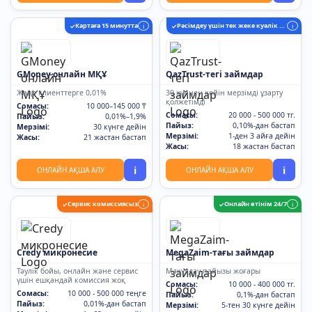
Картаға 15 минутта
Рәсімдеу үшін тек жеке куәлік қажет
✓
i
✓
i
GMoney онлайн МҚҰ
QazTrust-тегі займдар
Жаңа клиенттерге 0,01%
30 күннен кейін мерзімді ұзарту
қолжетімді
Сомасы:
10 000–145 000 ₸
Сомасы:
20 000 - 500 000 тг.
Пайыз:
0,01%–1,9%
Пайыз:
0,10%-дан бастап
Мерзімі:
30 күнге дейін
Мерзімі:
1-ден 3 айға дейін
Жасы:
21 жастан бастап
Жасы:
18 жастан бастап
i
i
ОНЛАЙН АҚША АЛУ
ОНЛАЙН АҚША АЛУ
Сервис комиссиясыз
Онлайн өтінім 24/7
✓
i
✓
i
Credy микронесие
MegaZaim-тағы займдар
Тәулік бойы, онлайн және сервис
Мақұлдау пайызы жоғары
үшін ешқандай комиссия жоқ
Сомасы:
10 000 - 400 000 тг.
Сомасы:
10 000 - 500 000 теңге
Пайыз:
0,1%-дан бастап
Пайыз:
0,01%-дан бастап
Мерзімі:
5-тен 30 күнге дейін