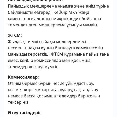
Пайыздық мөлшерлеме ұйымға және өнім түріне
байланысты өзгереді. Кейбір МҚҰ жаңа
клиенттерге алғашқы микрокредит бойынша
төмендетілген мөлшерлеме ұсынуы мүмкін.
ЖТСМ:
Жылдық тиімді сыйақы мөлшерлемесі —
несиенің нақты құнын бағалауға көмектесетін
маңызды көрсеткіш. ЖТСМ құрамына пайыз ғана
емес, кейбір комиссиялар мен қосымша
төлемдер де кіруі мүмкін.
Комиссиялар:
Өтінім бермес бұрын несие ұйымдастыру,
қызмет көрсету, картаға аудару, сақтандыру
немесе басқа қосымша төлемдер бар-жоғын
тексеріңіз.
Өтеу тәсілдері: