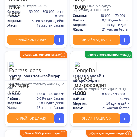
Жаңа клиенттерге 0,01%
Жаңа ұсыныс. Мақұлдау
ықтималдығы жоғары!
Сомасы:
30 000 – 300 000 теңге
Сомасы:
10 000 - 170 000 тг.
Пайыз:
0,01%
Пайыз:
0,29%-дан бастап
Мерзімі:
5-тен 30 күнге дейін
Мерзімі:
45 күнге дейін
Жасы:
18 жастан бастап
Жасы:
21 жастан бастап
i
i
ОНЛАЙН АҚША АЛУ
ОНЛАЙН АҚША АЛУ
Қарызды онлайн таңдау
Ерте өтеуге айыппұл жоқ
✓
i
✓
i
ExpressLoans-тағы займдар
TengeDa онлайн
микрокредиті
Жылдам анкета толтыру және ақша
алу
Уақтылы (мерзімінен бұрын) өтеу
Сомасы:
1 000 - 300 000 тг.
Сомасы:
50 000 - 190 000 тг.
Пайыз:
0,01%-дан бастап
Пайыз:
0,29%
Мерзімі:
180 күнге дейін
Мерзімі:
30 күнге дейін
Жасы:
18 жастан бастап
Жасы:
21 жастан бастап
i
i
ОНЛАЙН АҚША АЛУ
ОНЛАЙН АҚША АЛУ
Өзекті МҚҰ ұсыныстары
Қарызды ақылы таңдау
✓
i
✓
i