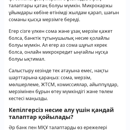
талаптары қатаң болуы мүмкін. Микрокаржы
ұйымдары көбіне өтінімді жылдам қарап, шағын
соманы қысқа мерзімге береді.
Егер сізге үлкен сома және ұзақ мерзім қажет
болса, банктік тұтынушылық несие қолайлы
болуы мүмкін. Ал егер аз сома шұғыл керек
болса, онлайн микрокредит ыңғайлы нұсқа
болуы ықтимал.
Салыстыру кезінде тек атауына емес, нақты
шарттарына қараңыз: сома, мерзім,
мөлшерлеме, ЖТСМ, комиссиялар, айыппұлдар,
мерзімінен бұрын өтеу мүмкіндігі және төлем
кестесі маңызды.
Кепілгерсіз несие алу үшін қандай
талаптар қойылады?
Әр банк пен МҚҰ талаптарды өз ережелері