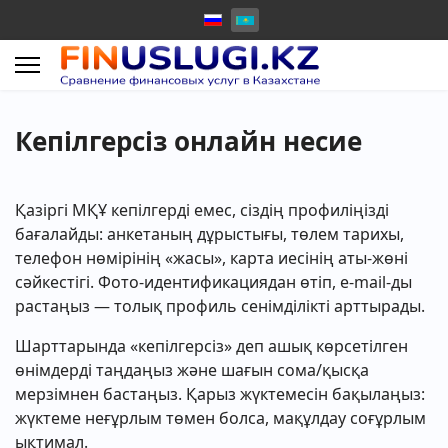
Кепілгерсіз онлайн несие
Қазіргі МҚҰ кепілгерді емес, сіздің профиліңізді
бағалайды: анкетаның дұрыстығы, төлем тарихы,
телефон нөмірінің «жасы», карта иесінің аты-жөні
сәйкестігі. Фото-идентификациядан өтіп, e-mail-ды
растаңыз — толық профиль сенімділікті арттырады.
Шарттарында «кепілгерсіз» деп ашық көрсетілген
өнімдерді таңдаңыз және шағын сома/қысқа
мерзімнен бастаңыз. Қарыз жүктемесін бақылаңыз:
жүктеме неғұрлым төмен болса, мақұлдау соғұрлым
ықтимал.