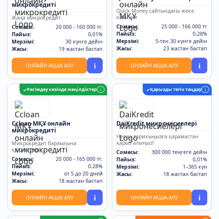
микрокредиті
Quick Money сайтындағы жеке
кабинет
Жаңа микрокредит
Сомасы:
25 000 - 166 000 тг
Сомасы:
20 000 - 160 000 тг.
Пайыз:
0,28%
Пайыз:
0,01%
Мерзімі:
5-тен 30 күнге дейін
Мерзімі:
30 күнге дейін
Жасы:
23 жастан бастап
Жасы:
19 жастан бастап
i
i
ОНЛАЙН АҚША АЛУ
ОНЛАЙН АҚША АЛУ
Рәсімдеу кезінде жеңілдіктер
Қарызды тегін таңдау
✓
i
✓
i
Ccloan МҚҰ онлайн
DaiKredit микронесиелері
микрокредиті
Несие тарихыңызға қарамастан
қарыз алыңыз!
Микрокредит барлығына
қолжетімді
Сомасы:
300 000 теңгеге дейін
Сомасы:
20 000 - 165 000 тг.
Пайыз:
0,01%
Пайыз:
0.28%
Мерзімі:
1–365 күн
Мерзімі:
от 5 до 20 дней
Жасы:
18 жастан бастап
Жасы:
18 жастан бастап
i
i
ОНЛАЙН АҚША АЛУ
ОНЛАЙН АҚША АЛУ