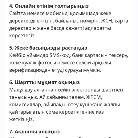
4. Онлайн өтінім толтырыңыз
Сайтта немесе мобильді қосымшада жеке
деректерді енгізіп, байланыс нөмірін, ЖСН, карта
деректерін және басқа қажетті ақпаратты
көрсетесіз.
5. Жеке басыңызды растаңыз
Кейбір ұйымдар SMS-код, банк картасын тексеру,
жеке куәлік фотосы немесе селфи арқылы
верификациядан өтуді сұрауы мүмкін.
6. Шартты мұқият оқыңыз
Мақұлдау алғаннан кейін электронды шартпен
танысыңыз. Ай сайынғы төлем, ЖТСМ,
комиссиялар, айыпақы, өтеу күні және жалпы
қайтарылатын сома көрсетілгеніне көз
жеткізіңіз.
7. Ақшаны алыңыз