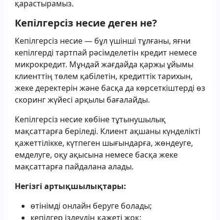
қарастырамыз.
Кепілгерсіз несие деген не?
Кепілгерсіз несие — бұл үшінші тұлғаны, яғни
кепілгерді тартпай рәсімделетін кредит немесе
микрокредит. Мұндай жағдайда қаржы ұйымы
клиенттің төлем қабілетін, кредиттік тарихын,
жеке деректерін және басқа да көрсеткіштерді өз
скоринг жүйесі арқылы бағалайды.
Кепілгерсіз несие көбіне тұтынушылық
мақсаттарға беріледі. Клиент ақшаны күнделікті
қажеттілікке, күтпеген шығындарға, жөндеуге,
емделуге, оқу ақысына немесе басқа жеке
мақсаттарға пайдалана алады.
Негізгі артықшылықтары:
өтінімді онлайн беруге болады;
кепілгер іздеудің қажеті жоқ;