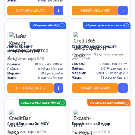
Жасы:
18 жастан бастап
i
i
ОНЛАЙН АҚША АЛУ
ОНЛАЙН АҚША АЛУ
Жаңа онлайн МҚҰ
Ерте өтеу — комиссиясыз
✓
i
✓
i
Лайм Кредит
Credit365 микрокредиті
микрокредиттер
Ұтыс ойыны – Жаңа киім алатын
уақыт келді!
Жаңа клиенттерге 0,1%
Сомасы:
30 000 - 190 000 тг.
Сомасы:
10 000 - 400 000 тг.
Пайыз:
0,01%-дан бастап
Пайыз:
0,1%-дан бастап
Мерзімі:
5-тен 30 күнге дейін
Мерзімі:
30 күнге дейін
Жасы:
18 жастан бастап
Жасы:
18 жастан бастап
i
i
ОНЛАЙН АҚША АЛУ
ОНЛАЙН АҚША АЛУ
Ақша шұғыл қажет болса
Ақылы таңдау сервисі
✓
i
✓
i
CreditBar онлайн МҚҰ
Excash-тегі займдар
Жаңа клиенттерге 0,10%
Жаңа клиенттерге 0,01%