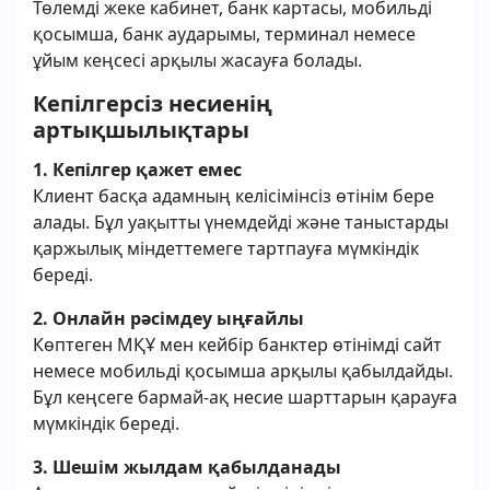
Төлемді жеке кабинет, банк картасы, мобильді
қосымша, банк аударымы, терминал немесе
ұйым кеңсесі арқылы жасауға болады.
Кепілгерсіз несиенің
артықшылықтары
1. Кепілгер қажет емес
Клиент басқа адамның келісімінсіз өтінім бере
алады. Бұл уақытты үнемдейді және таныстарды
қаржылық міндеттемеге тартпауға мүмкіндік
береді.
2. Онлайн рәсімдеу ыңғайлы
Көптеген МҚҰ мен кейбір банктер өтінімді сайт
немесе мобильді қосымша арқылы қабылдайды.
Бұл кеңсеге бармай-ақ несие шарттарын қарауға
мүмкіндік береді.
3. Шешім жылдам қабылданады