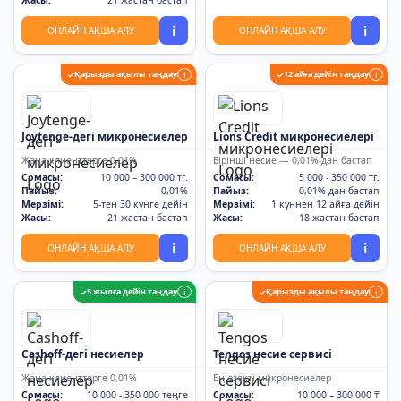
Жасы:
21 жастан бастап
i
i
ОНЛАЙН АҚША АЛУ
ОНЛАЙН АҚША АЛУ
Қарызды ақылы таңдау
12 айға дейін таңдау
✓
i
✓
i
Joytenge-дегі микронесиелер
Lions Credit микронесиелері
Жаңа клиенттерге 0,01%
Бірінші несие — 0,01%-дан бастап
Сомасы:
10 000 – 300 000 тг.
Сомасы:
5 000 - 350 000 тг.
Пайыз:
0,01%
Пайыз:
0,01%-дан бастап
Мерзімі:
5-тен 30 күнге дейін
Мерзімі:
1 күннен 12 айға дейін
Жасы:
21 жастан бастап
Жасы:
18 жастан бастап
i
i
ОНЛАЙН АҚША АЛУ
ОНЛАЙН АҚША АЛУ
5 жылға дейін таңдау
Қарызды ақылы таңдау
✓
i
✓
i
Cashoff-дегі несиелер
Tengos несие сервисі
Жаңа клиенттерге 0,01%
Ең өзекті микронесиелер
Сомасы:
10 000 - 350 000 теңге
Сомасы:
10 000 – 300 000 ₸