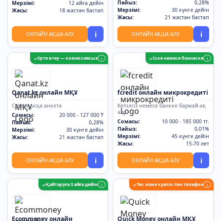
Пайыз:
0,28%
Мерзімі:
12 айға дейін
Мерзімі:
30 күнге дейін
Жасы:
18 жастан бастап
Жасы:
21 жастан бастап
i
i
ОНЛАЙН АҚША АЛУ
ОНЛАЙН АҚША АЛУ
Ерте өтеу — комиссиясыз
Іске немесе бизнеске
✓
i
✓
i
Qanat.kz онлайн МҚҰ
fcredit онлайн микрокредиті
Суперқысқа анкета
Кепілсіз немесе банкке бармай-ақ
алу
Сомасы:
20 000 - 127 000 ₸
Сомасы:
10 000 - 185 000 тг.
Пайыз:
0,28%
Пайыз:
0,01%
Мерзімі:
30 күнге дейін
Мерзімі:
45 күнге дейін
Жасы:
21 жастан бастап
Жасы:
15-70 лет
i
i
ОНЛАЙН АҚША АЛУ
ОНЛАЙН АҚША АЛУ
Қайтаруға 3 айға дейін
Тек жеке куәлік пен телефон
✓
i
✓
i
Ecommoney онлайн
Quick Money онлайн МҚҰ