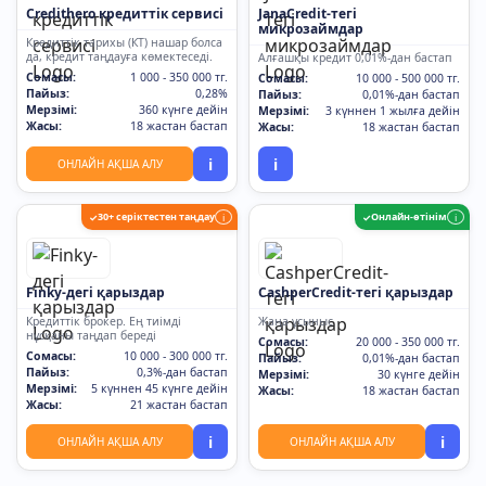
Credithero кредиттік сервисі
JanaCredit-тегі
микрозаймдар
Кредиттік тарихы (КТ) нашар болса
да, кредит таңдауға көмектеседі.
Алғашқы кредит 0,01%-дан бастап
Сомасы:
1 000 - 350 000 тг.
Сомасы:
10 000 - 500 000 тг.
Пайыз:
0,28%
Пайыз:
0,01%-дан бастап
Мерзімі:
360 күнге дейін
Мерзімі:
3 күннен 1 жылға дейін
Жасы:
18 жастан бастап
Жасы:
18 жастан бастап
i
i
ОНЛАЙН АҚША АЛУ
30+ серіктестен таңдау
Онлайн-өтінім
✓
i
✓
i
Finky-дегі қарыздар
CashperCredit-тегі қарыздар
Кредиттік брокер. Ең тиімді
Жаңа ұсыныс
нұсқаны таңдап береді
Сомасы:
20 000 - 350 000 тг.
Сомасы:
10 000 - 300 000 тг.
Пайыз:
0,01%-дан бастап
Пайыз:
0,3%-дан бастап
Мерзімі:
30 күнге дейін
Мерзімі:
5 күннен 45 күнге дейін
Жасы:
18 жастан бастап
Жасы:
21 жастан бастап
i
i
ОНЛАЙН АҚША АЛУ
ОНЛАЙН АҚША АЛУ