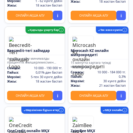
Мерзімі:
1 - 62 күнге дейін
Жасы:
18 жастан бастап
Жасы:
18 жастан бастап
i
i
ОНЛАЙН АҚША АЛУ
ОНЛАЙН АҚША АЛУ
Қарызды ұзарту бар
Тек жеке куәлік
✓
i
✓
i
Beecredit-тегі займдар
Microcash KZ онлайн
микрокредиті
Алғашқы займ минималды
проценттік мөлшерлемесімен
15 минутта картаға тиімді
0,01%
микрокредит
Сомасы:
10 000 - 190 000 тг.
Сомасы:
10 000 - 184 000 тг.
Пайыз:
0,01%-дан бастап
Пайыз:
0,3%
Мерзімі:
5-тен 30 күнге дейін
Мерзімі:
30 күнге дейін
Жасы:
18 жастан бастап
Жасы:
21 жастан бастап
i
i
ОНЛАЙН АҚША АЛУ
ОНЛАЙН АҚША АЛУ
Мерзімінен бұрын өтеу
МҚҰ онлайн
✓
i
✓
i
OneCredit онлайн МҚҰ
ZaimBee МҚҰ