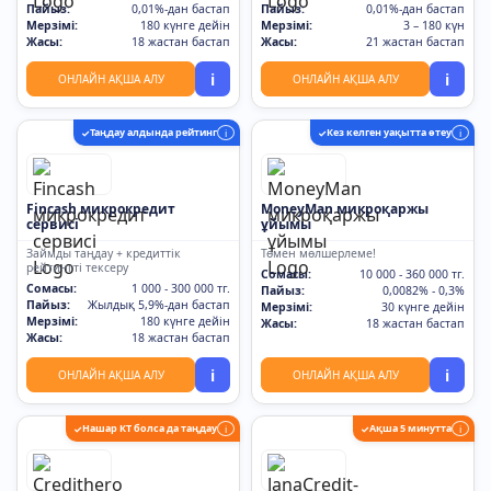
Пайыз:
0,01%-дан бастап
Пайыз:
0,01%-дан бастап
Мерзімі:
180 күнге дейін
Мерзімі:
3 – 180 күн
Жасы:
18 жастан бастап
Жасы:
21 жастан бастап
i
i
ОНЛАЙН АҚША АЛУ
ОНЛАЙН АҚША АЛУ
Таңдау алдында рейтинг
Кез келген уақытта өтеу
✓
i
✓
i
Fincash микрокредит
MoneyMan микроқаржы
сервисі
ұйымы
Займды таңдау + кредиттік
Төмен мөлшерлеме!
рейтингті тексеру
Сомасы:
10 000 - 360 000 тг.
Сомасы:
1 000 - 300 000 тг.
Пайыз:
0,0082% - 0,3%
Пайыз:
Жылдық 5,9%-дан бастап
Мерзімі:
30 күнге дейін
Мерзімі:
180 күнге дейін
Жасы:
18 жастан бастап
Жасы:
18 жастан бастап
i
i
ОНЛАЙН АҚША АЛУ
ОНЛАЙН АҚША АЛУ
Нашар КТ болса да таңдау
Ақша 5 минутта
✓
i
✓
i