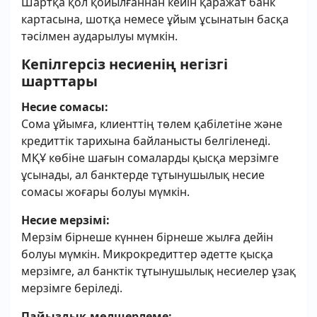
Шартқа қол қойылғаннан кейін қаражат банк
картасына, шотқа немесе ұйым ұсынатын басқа
тәсілмен аударылуы мүмкін.
Кепілгерсіз несиенің негізгі
шарттары
Несие сомасы:
Сома ұйымға, клиенттің төлем қабілетіне және
кредиттік тарихына байланысты белгіленеді.
МҚҰ көбіне шағын сомаларды қысқа мерзімге
ұсынады, ал банктерде тұтынушылық несие
сомасы жоғары болуы мүмкін.
Несие мерзімі:
Мерзім бірнеше күннен бірнеше жылға дейін
болуы мүмкін. Микрокредиттер әдетте қысқа
мерзімге, ал банктік тұтынушылық несиелер ұзақ
мерзімге беріледі.
Пайыздық мөлшерлеме: