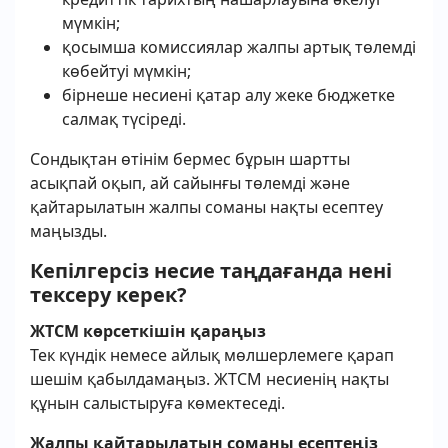
мүмкін;
қосымша комиссиялар жалпы артық төлемді
көбейтуі мүмкін;
бірнеше несиені қатар алу жеке бюджетке
салмақ түсіреді.
Сондықтан өтінім бермес бұрын шартты
асықпай оқып, ай сайынғы төлемді және
қайтарылатын жалпы соманы нақты есептеу
маңызды.
Кепілгерсіз несие таңдағанда нені
тексеру керек?
ЖТСМ көрсеткішін қараңыз
Тек күндік немесе айлық мөлшерлемеге қарап
шешім қабылдамаңыз. ЖТСМ несиенің нақты
құнын салыстыруға көмектеседі.
Жалпы қайтарылатын соманы есептеңіз