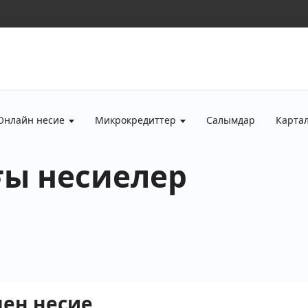
Онлайн несие
Микрокредиттер
Салымдар
Карта
ғы несиелер
мен несие