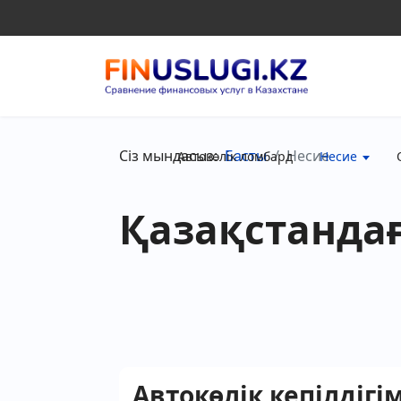
Сіз мындасыз:
Басты
Несие
Автокөлік ломбард
Несие
Қазақстанда
Автокөлік кепілдігі