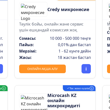
Credy микронесие
Тәулік бойы, онлайн және сервис
М
үшін ешқандай комиссия жоқ
С
г.
Сомасы:
10 000 - 500 000 теңге
П
ап
Пайыз:
0,01%-дан бастап
М
ін
Мерзімі:
1 - 62 күнге дейін
Ж
ап
Жасы:
18 жастан бастап
i
ОНЛАЙН АҚША АЛУ
✓
ар
i
Тек жеке куәлік
i
Microcash KZ
онлайн
микрокредиті