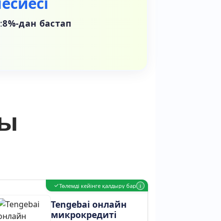
есиесі
:
8%-дан бастап
лы
✓
Төлемді кейінге қалдыру бар
i
Tengebai онлайн
микрокредиті