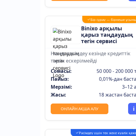
✓
Бір сұрау — бірнеше ұсын
Binixo арқылы
қарыз таңдаудың
тегін сервисі
Несие рәсімдеу кезінде кредиттік
тарих ескерілмейді
Сомасы:
50 000 - 200 000 т
Пайыз:
0,01%-дан баст
Мерзімі:
3–12 
Жасы:
18 жастан баст
i
ОНЛАЙН АҚША АЛУ
✓
Рәсімдеу үшін тек жеке куәлік қаж