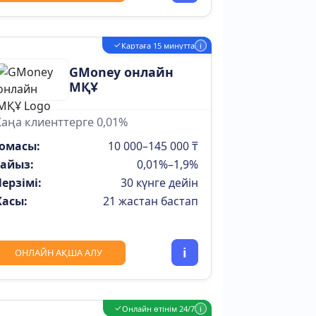
✓
Картаға 15 минутта
i
GMoney онлайн
МҚҰ
аңа клиенттерге 0,01%
омасы:
10 000–145 000 ₸
айыз:
0,01%–1,9%
ерзімі:
30 күнге дейін
асы:
21 жастан бастап
i
ОНЛАЙН АҚША АЛУ
✓
Онлайн өтінім 24/7
i