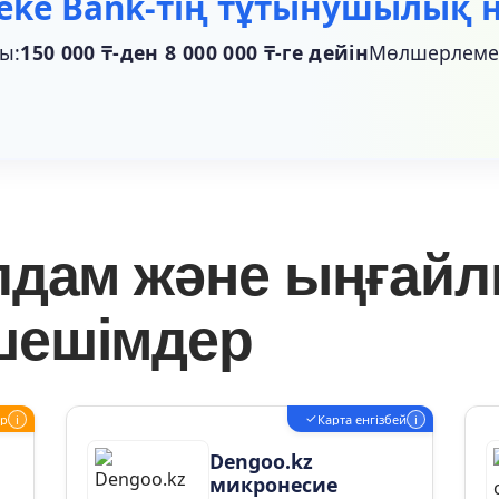
eke Bank-тің тұтынушылық н
ы:
150 000 ₸-ден 8 000 000 ₸-ге дейін
Мөлшерлеме
лдам және ыңғай
шешімдер
✓
ар
i
Карта енгізбей
i
Dengoo.kz
микронесие