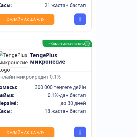
асы:
21 жастан бастап
i
ОНЛАЙН АҚША АЛУ
✓
Комиссиясыз таңдау
i
TengePlus
микронесие
нлайн микрокредит 0.1%
омасы:
300 000 теңгеге дейін
айыз:
0.1%-дан бастап
ерзімі:
до 30 дней
асы:
18 жастан бастап
i
ОНЛАЙН АҚША АЛУ