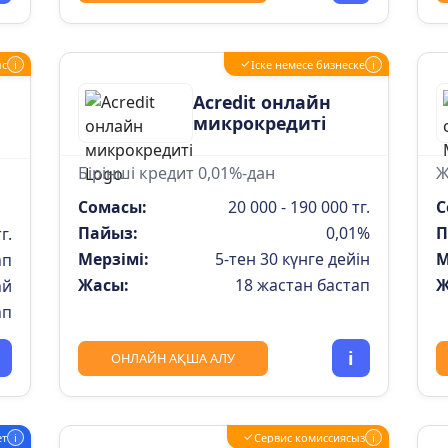
✓
ыс
i
Іске немесе бизнеске
i
Acredit онлайн
микрокредиті
Бірінші кредит 0,01%-дан
Ж
Сомасы:
20 000 - 190 000 тг.
С
Пайыз:
0,01%
П
г.
Мерзімі:
5-тен 30 күнге дейін
М
ап
Жасы:
18 жастан бастап
Ж
ай
ап
i
ОНЛАЙН АҚША АЛУ
✓
ет
i
Сервис комиссиясыз
i