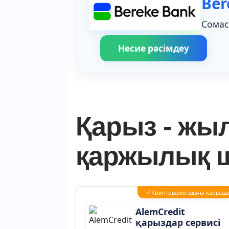
Ber
Сомас
Несие рәсімдеу
Қарыз - жы
қаржылық 
✓
Криптовалютадағы қарызд
AlemCredit
қарыздар сервисі