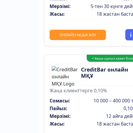
Мерзімі:
5-тен 30 күнге дей
Жасы:
18 жастан баст
i
ОНЛАЙН АҚША АЛУ
✓
Ақша шұғыл қажет бол
CreditBar онлайн
МҚҰ
Жаңа клиенттерге 0,10%
Сомасы:
10 000 – 400 000 т
Пайыз:
0,1
Мерзімі:
12 айға дей
Жасы:
18 жастан баст