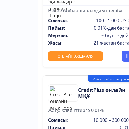
Несие бойынша жылдам шешім
Сомасы:
100 - 1 000 US
Пайыз:
0,01%-дан баст
Мерзімі:
30 күнге дей
Жасы:
21 жастан баст
i
ОНЛАЙН АҚША АЛУ
✓
Жеке кабинетте ұзар
CreditPlus онлайн
МҚҰ
Жаңа клиенттерге 0,01%
Сомасы:
10 000 – 300 000
Пайыз:
0,0