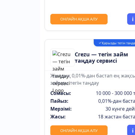
i
ОНЛАЙН АҚША АЛУ
✓
Қарызды тегін таңд
Crezu — тегін займ
таңдау сервисі
Жылдық 0,01%-дан бастап ең жақс
займды тегін таңдау
Сомасы:
10 000 - 300 000 т
Пайыз:
0,01%-дан баст
Мерзімі:
30 күнге дей
Жасы:
18 жастан баст
i
ОНЛАЙН АҚША АЛУ