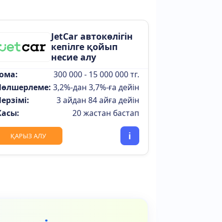
JetCar автокөлігін
кепілге қойып
несие алу
ома:
300 000 - 15 000 000 тг.
өлшерлеме:
3,2%-дан 3,7%-ға дейін
ерзімі:
3 айдан 84 айға дейін
асы:
20 жастан бастап
i
ҚАРЫЗ АЛУ