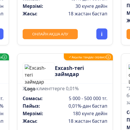
П
ін
Мерзімі:
30 күнге дейін
М
ап
Жасы:
18 жастан бастап
Ж
i
ОНЛАЙН АҚША АЛУ
✓
са
i
Ақылы таңдау сервисі
i
Excash-тегі
займдар
Жаңа клиенттерге 0,01%
"
б
г.
Сомасы:
5 000 - 500 000 тг.
з
0%
Пайыз:
0,01%-дан бастап
С
ін
Мерзімі:
180 күнге дейін
П
ап
Жасы:
18 жастан бастап
М