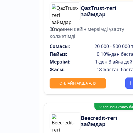
QazTrust-тегі
займдар
30 күннен кейін мерзімді ұзарту
қолжетімді
Сомасы:
20 000 - 500 000 т
Пайыз:
0,10%-дан баст
Мерзімі:
1-ден 3 айға дей
Жасы:
18 жастан баст
i
ОНЛАЙН АҚША АЛУ
✓
Қарызды ұзарту б
Beecredit-тегі
займдар