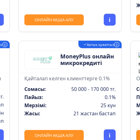
Ж
i
ОНЛАЙН АҚША АЛУ
✓
ау
i
Артық құжатсыз
i
MoneyPlus онлайн
микрокредиті
ы
Қайталап келген клиенттерге 0.1%
О
Сомасы:
50 000 - 170 000 тг.
С
г.
Пайыз:
0.1%
П
ап
Мерзімі:
25 күн
М
ін
Жасы:
21 жастан бастап
Ж
ап
i
ОНЛАЙН АҚША АЛУ