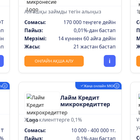
Алғашқы займды тегін алыңыз
1
DT
Сомасы:
170 000 теңгеге дейін
С
ап
Пайыз:
0,01%-дан бастап
П
ін
Мерзімі:
14 күннен 60 айға дейін
М
ап
Жасы:
21 жастан бастап
Ж
i
ОНЛАЙН АҚША АЛУ
✓
ту
i
Жаңа онлайн МҚҰ
i
Лайм Кредит
микрокредиттер
Жаңа клиенттерге 0,1%
Ұ
у
 ₸
Сомасы:
10 000 - 400 000 тг.
С
1%
Пайыз:
0,1%-дан бастап