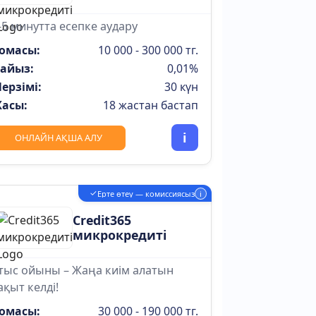
-5 минутта есепке аудару
омасы:
10 000 - 300 000 тг.
айыз:
0,01%
ерзімі:
30 күн
асы:
18 жастан бастап
i
ОНЛАЙН АҚША АЛУ
✓
Ерте өтеу — комиссиясыз
i
Credit365
микрокредиті
тыс ойыны – Жаңа киім алатын
ақыт келді!
омасы:
30 000 - 190 000 тг.