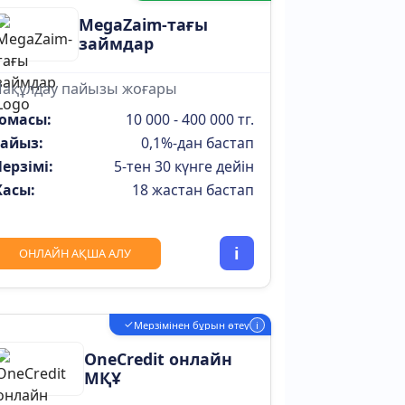
MegaZaim-тағы
займдар
ақұлдау пайызы жоғары
омасы:
10 000 - 400 000 тг.
айыз:
0,1%-дан бастап
ерзімі:
5-тен 30 күнге дейін
асы:
18 жастан бастап
i
ОНЛАЙН АҚША АЛУ
✓
Мерзімінен бұрын өтеу
i
OneCredit онлайн
МҚҰ