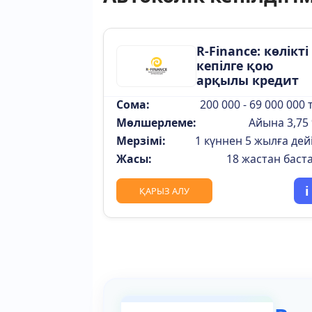
R-Finance: көлікті
кепілге қою
арқылы кредит
Сома:
200 000 - 69 000 000 т
Мөлшерлеме:
Айына 3,75
Мерзімі:
1 күннен 5 жылға дей
Жасы:
18 жастан баст
i
ҚАРЫЗ АЛУ