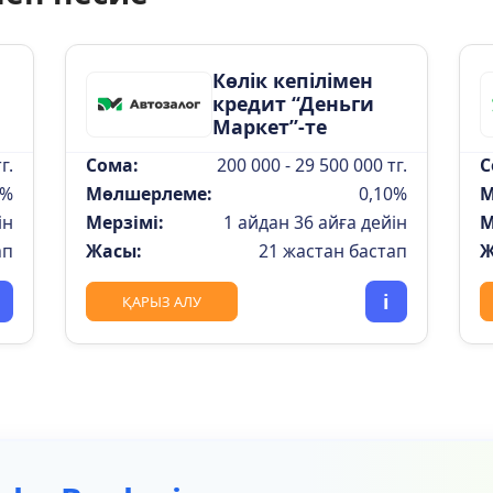
Көлік кепілімен
кредит “Деньги
Маркет”-те
г.
Сома:
200 000 - 29 500 000 тг.
С
 %
Мөлшерлеме:
0,10%
М
ін
Мерзімі:
1 айдан 36 айға дейін
М
ап
Жасы:
21 жастан бастап
Ж
i
ҚАРЫЗ АЛУ