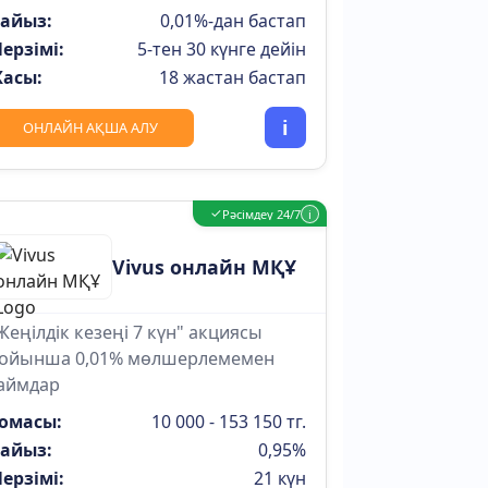
айыз:
0,01%-дан бастап
ерзімі:
5-тен 30 күнге дейін
асы:
18 жастан бастап
i
ОНЛАЙН АҚША АЛУ
✓
Рәсімдеу 24/7
i
Vivus онлайн МҚҰ
Жеңілдік кезеңі 7 күн" акциясы
ойынша 0,01% мөлшерлемемен
аймдар
омасы:
10 000 - 153 150 тг.
айыз:
0,95%
ерзімі:
21 күн