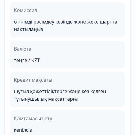
Комиссия
өтінімді рәсімдеу кезінде және жеке шартта
нақтылаңыз
Валюта
теңге / KZT
Кредит мақсаты
шұғыл қажеттіліктерге және кез келген
тұтынушылық мақсаттарға
Қамтамасыз ету
кепілсіз