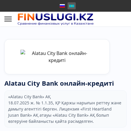
Alatau City Bank онлайн-кредиті
«Alatau City Bank» АҚ
18.07.2025 ж. № 1.1.35, ҚР Қаржы нарығын реттеу және
дамыту агенттігі берген. Лицензия «First Heartland
Jusan Bank» АҚ атауы «Alatau City Bank» АҚ болып
өзгеруіне байланысты қайта рәсімделген.