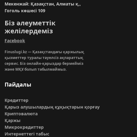
Мекенжай: Қазақстан, Алматы қ.,
Гоголь көшесі 109
Біз әлеуметтік
желілердеміз
Facebook
Finuslugi.kz — Қазақстандағы қаржылық
қызметтер туралы тәуелсіз ақпараттық
сервис. Біз онлайн-қарыздар бермейміз
және МҚҰ болып табылмаймыз.
Пайдалы
Кредиттер
Қарыз алушылардың құқықтарын қорғау
Криптовалюта
Қаржы
Микрокредиттер
Интернеттегі табыс