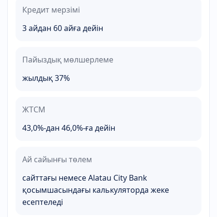
Кредит мерзімі
3 айдан 60 айға дейін
Пайыздық мөлшерлеме
жылдық 37%
ЖТСМ
43,0%-дан 46,0%-ға дейін
Ай сайынғы төлем
сайттағы немесе Alatau City Bank
қосымшасындағы калькуляторда жеке
есептеледі