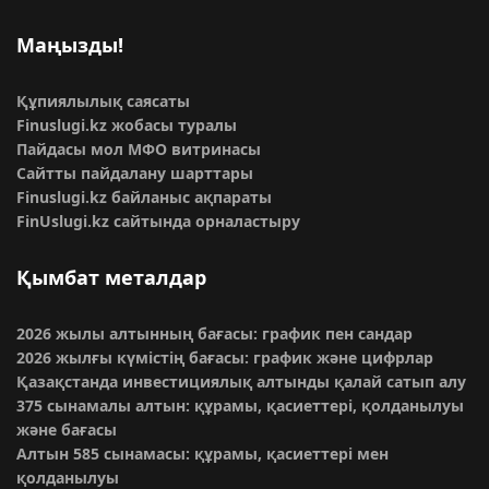
Маңызды!
Құпиялылық саясаты
Finuslugi.kz жобасы туралы
Пайдасы мол МФО витринасы
Сайтты пайдалану шарттары
Finuslugi.kz байланыс ақпараты
FinUslugi.kz сайтында орналастыру
Қымбат металдар
2026 жылы алтынның бағасы: график пен сандар
2026 жылғы күмістің бағасы: график және цифрлар
Қазақстанда инвестициялық алтынды қалай сатып алу
375 сынамалы алтын: құрамы, қасиеттері, қолданылуы
және бағасы
Алтын 585 сынамасы: құрамы, қасиеттері мен
қолданылуы