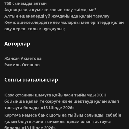
750 сынамды алтын
Ақшаңызды күміске салып салу тиімді ме?
Алтын әшекелерді үй жағдайында қалай тазалау
Күміс әшекейлердегі клеймаларды мен әріптерді қалай
оқу керек: толық нұсқаулық
Авторлар
Жансая Ахметова
Рамиль Оспанов
Соңғы жаңалықтар
Қазақстаннан шығуға қойылған тыйымды ЖСН
бойынша қалай тексеруге және шектеуді қалай алып
тастауға болады
«18 Шілде 2026»
Картаға немесе банк шотына тыйым салынды: себебін
қалай білуге және тыйымды қалай алып тастауға
болады
«18 Шілде 2026»