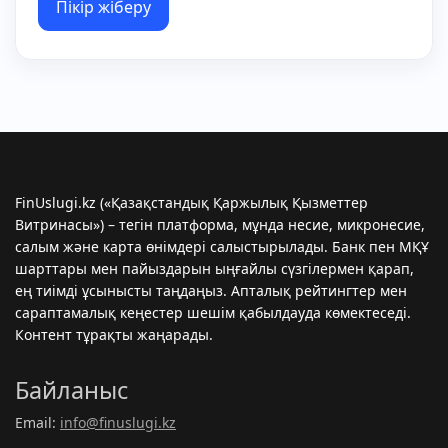
Пікір жіберу
FinUslugi.kz («Қазақстандық Қаржылық Қызметтер
Витринасы») – тегін платформа, мұнда несие, микронесиe,
салым және карта өнімдері салыстырылады. Банк пен МҚҰ
шарттары мен пайыздарын ыңғайлы сүзгілермен қарап,
ең тиімді ұсынысты таңдаңыз. Апталық рейтингтер мен
сараптамалық кеңестер шешім қабылдауда көмектеседі.
Контент тұрақты жаңарады.
Байланыс
Email:
info@finuslugi.kz