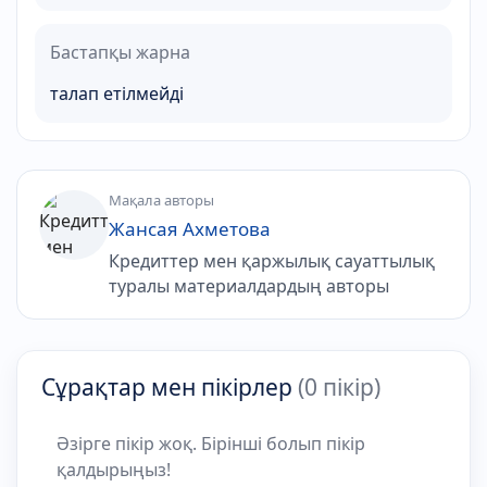
Бастапқы жарна
талап етілмейді
Мақала авторы
Жансая Ахметова
Кредиттер мен қаржылық сауаттылық
туралы материалдардың авторы
Сұрақтар мен пікірлер
(0 пікір)
Әзірге пікір жоқ. Бірінші болып пікір
қалдырыңыз!