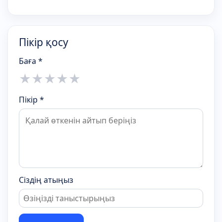
Пікір қосу
Баға *
★
★
★
★
★
Пікір *
Сіздің атыңыз