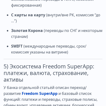
фиксированная)
С карты на карту
(внутри/вне РК, комиссия “до
…”)
Золотая Корона
(переводы по СНГ и некоторым
странам)
SWIFT
(международные переводы, срок/
комиссия указаны на витрине)
5) Экосистема Freedom SuperApp:
платежи, валюта, страхование,
активы
У банка отдельной статьёй описан переход/
развитие
Freedom SuperApp
и базовый список
функций: платежи и переводы, страховые полисы,
обмен валют, управление активами, брокерский