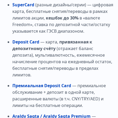
SuperCard
(разные дизайны/серии) — цифровая
карта, бесплатные снятия/переводы в рамках
лимитов акции,
кешбэк до 30%
в «валюте
Freedom», ставка по депозитной части/остатку
указывается как ГЭСВ диапазоном.
Deposit Card
— карта,
привязанная к
депозитному счёту
(отражает баланс
депозита), мультивалютность, ежемесячное
начисление процентов на ежедневный остаток,
бесплатные снятия/переводы в пределах
лимитов.
Премиальная Deposit Card
— премиальное
обслуживание + депозит в одной карте,
расширенные валюты (в т.ч. CNY/TRY/AED) и
лимиты на бесплатные операции.
Araldy Saqta / Araldy Saqta Premium
—