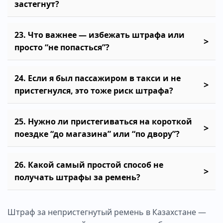
застегнут?
фиксации и количество камер, но не сама
ставка штрафа.
Да, если фактически ремень не был пристегнут.
23. Что важнее — избежать штрафа или
Формальный вид “ремень через плечо” без
просто “не попасться”?
нормальной фиксации не считается
соблюдением правила.
Главная цель ремня — не штраф, а защита
24. Если я был пассажиром в такси и не
жизни и снижение тяжести травм.
пристегнулся, это тоже риск штрафа?
Автоматическая фиксация лишь убирает
иллюзию, что нарушение можно безнаказанно
Да, такси не является исключением. Вопрос
25. Нужно ли пристегиваться на короткой
повторять.
может касаться и пассажира, и водителя, в
поездке “до магазина” или “по двору”?
зависимости от обстоятельств и оформления
материала, поэтому безопаснее сразу
Да. Именно короткие поездки часто
26. Какой самый простой способ не
пристегиваться даже на короткой поездке.
провоцируют привычку “сейчас не
получать штрафы за ремень?
обязательно”, из-за чего люди получают и
штраф, и реальный риск травмы при
Сделать ремень автоматическим действием:
неожиданном маневре или столкновении.
Штраф за непристегнутый ремень в Казахстане —
сели — пристегнулись, поехали — проверили