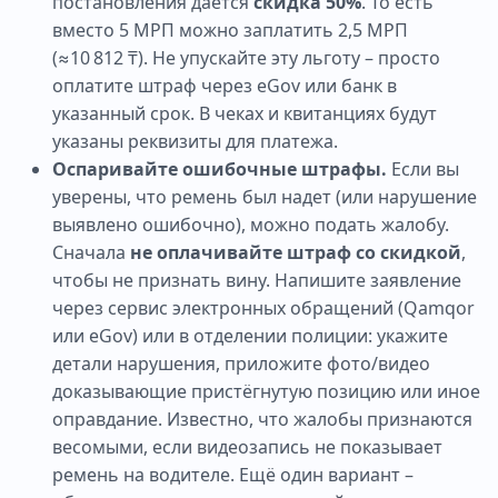
постановления даётся
скидка 50%
. То есть
вместо 5 МРП можно заплатить 2,5 МРП
(≈10 812 ₸). Не упускайте эту льготу – просто
оплатите штраф через eGov или банк в
указанный срок. В чеках и квитанциях будут
указаны реквизиты для платежа.
Оспаривайте ошибочные штрафы.
Если вы
уверены, что ремень был надет (или нарушение
выявлено ошибочно), можно подать жалобу.
Сначала
не оплачивайте штраф со скидкой
,
чтобы не признать вину. Напишите заявление
через сервис электронных обращений (Qamqor
или eGov) или в отделении полиции: укажите
детали нарушения, приложите фото/видео
доказывающие пристёгнутую позицию или иное
оправдание. Известно, что жалобы признаются
весомыми, если видеозапись не показывает
ремень на водителе. Ещё один вариант –