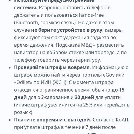
Используйте предусмотренные
системы.
Разрешено ставить телефон в
держатель и пользоваться hands-free
(Bluetooth, громкая связь). Но даже в этом
случае
не берите устройство в руку
: камеры
фиксируют сам факт удержания гаджета во
время движения. Подсказка МВД – разместить
навигатор на лобовом стекле или торпеде, а по
телефону говорить через гарнитуру.
Проверяйте штрафы вовремя.
Информацию о
штрафе можно найти через порталы eGov или
«Әdilet» по ИИН (ЖСН). С момента штрафа
отводится ограниченное время: обычно
до 15
дней
для обжалования и
30 дней
для уплаты
(иначе штраф увеличится на 25% или перейдёт в
розыск).
Платите вовремя и с выгодой.
Согласно КоАП,
при уплате штрафа в течение 7 дней после