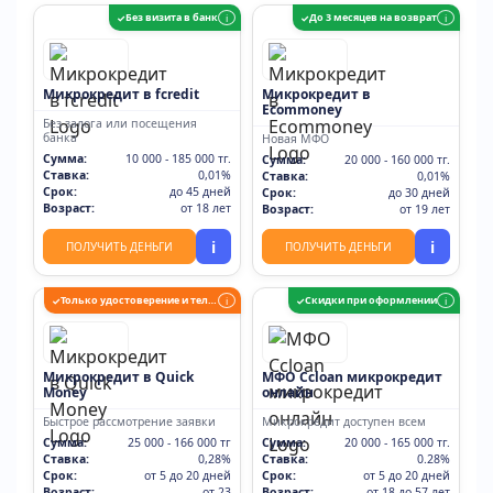
Без визита в банк
До 3 месяцев на возврат
✓
i
✓
i
Микрокредит в fcredit
Микрокредит в
Ecommoney
Без залога или посещения
банка
Новая МФО
Сумма:
10 000 - 185 000 тг.
Сумма:
20 000 - 160 000 тг.
Ставка:
0,01%
Ставка:
0,01%
Срок:
до 45 дней
Срок:
до 30 дней
Возраст:
от 18 лет
Возраст:
от 19 лет
i
i
ПОЛУЧИТЬ ДЕНЬГИ
ПОЛУЧИТЬ ДЕНЬГИ
Только удостоверение и телефон
Скидки при оформлении
✓
i
✓
i
Микрокредит в Quick
МФО Ccloan микрокредит
Money
онлайн
Быстрое рассмотрение заявки
Микрокредит доступен всем
Сумма:
25 000 - 166 000 тг
Сумма:
20 000 - 165 000 тг.
Ставка:
0,28%
Ставка:
0.28%
Срок:
от 5 до 20 дней
Срок:
от 5 до 20 дней
Возраст:
от 23
Возраст:
от 18 до 57 лет