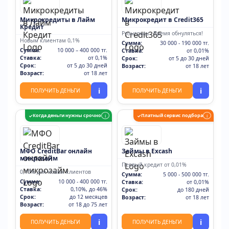
Микрокредиты в Лайм
Микрокредит в Credit365
Кредит
Розыгрыш - Время обнуляться!
Новым клиентам 0,1%
Сумма:
30 000 - 190 000 тг.
Сумма:
10 000 – 400 000 тг.
Ставка:
от 0,01%
Ставка:
от 0,1%
Срок:
от 5 до 30 дней
Срок:
от 5 до 30 дней
Возраст:
от 18 лет
Возраст:
от 18 лет
i
i
ПОЛУЧИТЬ ДЕНЬГИ
ПОЛУЧИТЬ ДЕНЬГИ
Когда деньги нужны срочно
Платный сервис подбора
✓
i
✓
i
МФО CreditBar онлайн
Займы в Excash
микрозайм
Первый кредит от 0,01%
0,10% для новых клиентов
Сумма:
5 000 - 500 000 тг.
Сумма:
10 000 - 400 000 тг.
Ставка:
от 0,01%
Ставка:
0,10%, до 46%
Срок:
до 180 дней
Срок:
до 12 месяцев
Возраст:
от 18 лет
Возраст:
от 18 до 75 лет
i
i
ПОЛУЧИТЬ ДЕНЬГИ
ПОЛУЧИТЬ ДЕНЬГИ