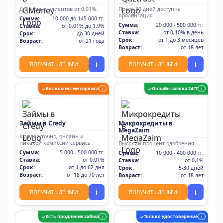
Для новых клиентов от 0,01%.
После 30 дней доступна
пролонгация
Сумма:
10 000 до 145 000 тг.
Сумма:
20 000 - 500 000 тг.
Ставка:
от 0,01% до 1,9%
Ставка:
от 0,10% в день
Срок:
до 30 дней
Срок:
от 1 до 3 месяцев
Возраст:
от 21 года
Возраст:
от 18 лет
i
i
ПОЛУЧИТЬ ДЕНЬГИ
ПОЛУЧИТЬ ДЕНЬГИ
Без комиссии сервиса
Онлайн-заявка 24/7
✓
i
✓
i
Займы в Credy
Микрокредиты в
MegaZaim
Круглосуточно, онлайн и
никакой комиссии сервиса
Высокий процент одобрения
Сумма:
5 000 - 500 000 тг.
Сумма:
10 000 - 400 000 тг.
Ставка:
от 0,01%
Ставка:
от 0,1%
Срок:
от 1 до 62 дня
Срок:
5-30 дней
Возраст:
от 18 до 70 лет
Возраст:
от 18 лет
i
i
ПОЛУЧИТЬ ДЕНЬГИ
ПОЛУЧИТЬ ДЕНЬГИ
Есть продление займа
Только удостоверение
✓
i
✓
i