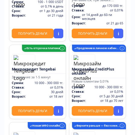
учитывается, при заявке.
Сумма:
100 - 1 000 USDT
Получите первый займ
Сумма:
до 170 000 тг.
Ставка:
от 0,1% в день
бесплатно
Ставка:
от 0,01%
Срок:
от 1 до 30 дней
от 14 дней до 60-ти
Возраст:
от 21 года
Срок:
месяцев
Возраст:
от 21 до 65
i
i
ПОЛУЧИТЬ ДЕНЬГИ
ПОЛУЧИТЬ ДЕНЬГИ
Есть отсрочка платежа
Продление в личном кабинете
✓
i
✓
i
Микрокредит Tengebai
Микрозайм CreditPlus
онлайн
Зачисление за 1-5 минут
Новым клиентам 0,01%
Сумма:
10 000 - 300 000 тг.
Сумма:
10 000 - 300 000 тг.
Ставка:
от 0,01%
Ставка:
от 0,01%
Срок:
30 дней
Срок:
от 5 до 30 дней
Возраст:
от 18 лет
Возраст:
от 18 до 70 лет
i
i
ПОЛУЧИТЬ ДЕНЬГИ
ПОЛУЧИТЬ ДЕНЬГИ
Новая МФО онлайн
Верните раньше — без комиссии
✓
i
✓
i