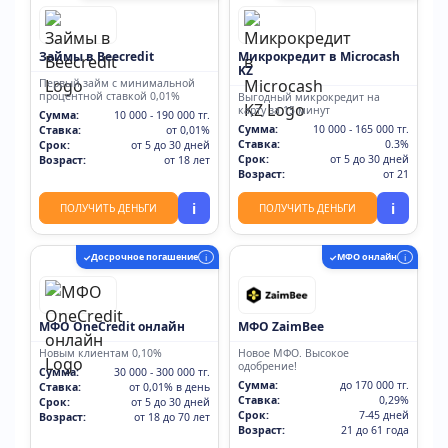
Займы в Beecredit
Микрокредит в Microcash
KZ
Первый займ с минимальной
процентной ставкой 0,01%
Выгодный микрокредит на
карту за 15 минут
Сумма:
10 000 - 190 000 тг.
Сумма:
10 000 - 165 000 тг.
Ставка:
от 0,01%
Ставка:
0.3%
Срок:
от 5 до 30 дней
Срок:
от 5 до 30 дней
Возраст:
от 18 лет
Возраст:
от 21
i
i
ПОЛУЧИТЬ ДЕНЬГИ
ПОЛУЧИТЬ ДЕНЬГИ
Досрочное погашение
МФО онлайн
✓
i
✓
i
МФО OneCredit онлайн
МФО ZaimBee
Новым клиентам 0,10%
Новое МФО. Высокое
одобрение!
Сумма:
30 000 - 300 000 тг.
Сумма:
до 170 000 тг.
Ставка:
от 0,01% в день
Ставка:
0,29%
Срок:
от 5 до 30 дней
Срок:
7-45 дней
Возраст:
от 18 до 70 лет
Возраст:
21 до 61 года