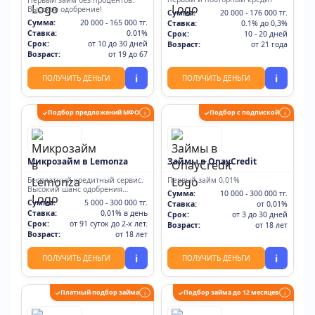
Первый займ без процентов.
Высокое одобрение!
Сумма:
20 000 - 176 000 тг.
Сумма:
20 000 - 165 000 тг.
Ставка:
0.1% до 0,3%
Ставка:
0.01%
Срок:
10 - 20 дней
Срок:
от 10 до 30 дней
Возраст:
от 21 года
Возраст:
от 19 до 67
i
i
ПОЛУЧИТЬ ДЕНЬГИ
ПОЛУЧИТЬ ДЕНЬГИ
Подбор предложений МФО
Подбор с подпиской
✓
i
✓
i
Микрозайм в Lemonza
Займы в OnayCredit
Бесплатный кредитный сервис.
Первый займ 0,01%
Высокий шанс одобрения
Сумма:
10 000 - 300 000 тг.
одобрения. Рекомендуем!
Сумма:
5 000 - 300 000 тг.
Ставка:
от 0,01%
Ставка:
0,01% в день
Срок:
от 3 до 30 дней
Срок:
от 91 суток до 2-х лет.
Возраст:
от 18 лет
Возраст:
от 18 лет
i
i
ПОЛУЧИТЬ ДЕНЬГИ
ПОЛУЧИТЬ ДЕНЬГИ
Платный подбор займа
Подбор займа до 12 месяцев
✓
i
✓
i