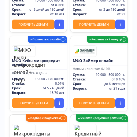
Сумма:
10 000 - 300 000 тг.
Сумма:
10 000 - 300 000 тг.
Ставка:
от 0.01%
Ставка:
от 0.01%
Срок:
от 3 дней до 180 дней
Срок:
от 3 до 180 дней
Возраст:
от 18 лет
Возраст:
от 21
i
i
ПОЛУЧИТЬ ДЕНЬГИ
ПОЛУЧИТЬ ДЕНЬГИ
Полностью онлайн
Решение за 1 минуту
✓
i
✓
i
МФО Kviku микрокредит
МФО Займер онлайн
онлайн
Новым клиентам 0,10%
Всего от 0,01% в день!
Сумма:
10 000 - 500 000 тг.
Сумма:
15 000 - 170 000 тг.
Ставка:
от 0,10%
Ставка:
0,01%
Срок:
до 6 месяцев
Срок:
от 5 - 45 дней
Возраст:
от 21 года
Возраст:
18-70 лет
i
i
ПОЛУЧИТЬ ДЕНЬГИ
ПОЛУЧИТЬ ДЕНЬГИ
Подбор с подпиской
Узнайте кредитный рейтинг
✓
i
✓
i