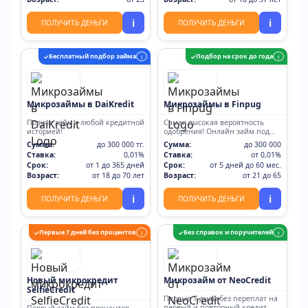
i
i
ПОЛУЧИТЬ ДЕНЬГИ
ПОЛУЧИТЬ ДЕНЬГИ
Бесплатный подбор займа
Подбор на срок до года
✓
i
✓
i
Микрозаймы в DaiKredit
Микрозаймы в Finpug
Получи займ с любой кредитной
Самая высокая вероятность
историей!
одобрения! Онлайн займ под
0% для новых
Сумма:
до 300 000 тг.
Сумма:
до 300 000
Ставка:
0,01%
Ставка:
от 0,01%
Срок:
от 1 до 365 дней
Срок:
от 5 дней до 60 мес.
Возраст:
от 18 до 70 лет
Возраст:
от 21 до 65
i
i
ПОЛУЧИТЬ ДЕНЬГИ
ПОЛУЧИТЬ ДЕНЬГИ
Первые 7 дней без процентов
Без справок и поручителей
✓
i
✓
i
Новый микрокредит
Микрозайм от NeoCredit
SelfieCredit
Первые 7 дней без переплат на
первый и повторный кредит