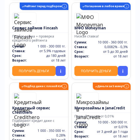
Рейтинг перед подбором
Погашение в любое время
✓
i
✓
i
Сервис займов Fincash
МФО Moneyman
Подбор займа + проверка
Низкая ставка!
кредитного рейтинга
Сумма:
10 000 - 360 000 тг.
Сумма:
1 000 - 300 000 тг.
Ставка:
0,0082% - 0,3%
Ставка:
от 5,9% годовых
Срок:
от 5 до 30 дней
Срок:
до 180 дней
Возраст:
от 18 лет
Возраст:
от 18 лет
i
i
ПОЛУЧИТЬ ДЕНЬГИ
ПОЛУЧИТЬ ДЕНЬГИ
Подбор даже с плохой КИ
Деньги за 5 минут
✓
i
✓
i
Кредитный сервис
Микрозаймы в JanaCredit
Credithero
Первый кредит от 0,01%
Подбирают кредит даже с
Сумма:
10 000 - 500 000 тг.
плохой КИ
Ставка:
от 0,01%
Сумма:
1 000 - 350 000 тг.
Срок:
от 3 дней до 1 года
Ставка:
0.28%
Возраст:
от 18 лет