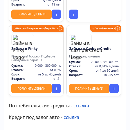
Срок:
до 360 дней
Возраст:
от 18 лет
i
i
ПОЛУЧИТЬ ДЕНЬГИ
Платный сервис подбора 30+ партнеров
Онлайн-заявка
✓
i
✓
i
Займы в Finky
Займы в CashperCredit
Кредитный брокер. Подберут
Новое предложение
наилучший вариант
Сумма:
20 000 - 350 000 тг.
Сумма:
10 000 - 300 000 тг.
Ставка:
от 0,01% в день
Ставка:
от 0.3%
Срок:
от 1 до 30 дней
Срок:
от 5 до 45 дней
Возраст:
18 - 55 лет
Возраст:
от 21
i
i
ПОЛУЧИТЬ ДЕНЬГИ
ПОЛУЧИТЬ ДЕНЬГИ
Потребительские кредиты -
ссылка
Кредит под залог авто -
ссылка