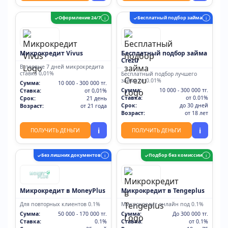
Оформление 24/7
Бесплатный подбор займа
✓
i
✓
i
Микрокредит Vivus
Бесплатный подбор займа
Crezu
В первые 7 дней микрокредита
ставка 0,01%
Бесплатный подбор лучшего
займа от 0.01%
Сумма:
10 000 - 300 000 тг.
Сумма:
10 000 - 300 000 тг.
Ставка:
от 0,01%
Ставка:
от 0.01%
Срок:
21 день
Срок:
до 30 дней
Возраст:
от 21 года
Возраст:
от 18 лет
i
i
ПОЛУЧИТЬ ДЕНЬГИ
ПОЛУЧИТЬ ДЕНЬГИ
Без лишних документов
Подбор без комиссии
✓
i
✓
i
Микрокредит в MoneyPlus
Микрокредит в Tengeplus
Для повторных клиентов 0.1%
Микрокредит онлайн под 0.1%
Сумма:
50 000 - 170 000 тг.
Сумма:
До 300 000 тг.
Ставка:
0.1%
Ставка:
от 0.1%