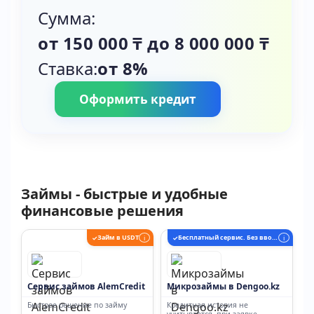
Сумма:
от 150 000 ₸ до 8 000 000 ₸
Ставка:
от 8%
Оформить кредит
Займы - быстрые и удобные
финансовые решения
Займ в USDT
Бесплатный сервис. Без ввода карты
✓
i
✓
i
Сервис займов AlemCredit
Микрозаймы в Dengoo.kz
Быстрое решение по займу
Кредитная история не