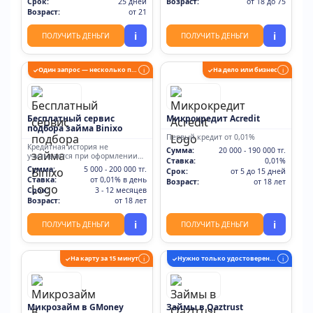
Срок:
25 дней
Возраст:
от 18 до 75
Возраст:
от 21
i
i
ПОЛУЧИТЬ ДЕНЬГИ
ПОЛУЧИТЬ ДЕНЬГИ
Один запрос — несколько предложений
На дело или бизнес
✓
i
✓
i
Бесплатный сервис
Микрокредит Acredit
подбора займа Binixo
Первый кредит от 0,01%
Кредитная история не
Сумма:
20 000 - 190 000 тг.
учитывается при оформлении
Ставка:
0,01%
кредита
Сумма:
5 000 - 200 000 тг.
Срок:
от 5 до 15 дней
Ставка:
от 0,01% в день
Возраст:
от 18 лет
Срок:
3 - 12 месяцев
Возраст:
от 18 лет
i
i
ПОЛУЧИТЬ ДЕНЬГИ
ПОЛУЧИТЬ ДЕНЬГИ
На карту за 15 минут
Нужно только удостоверение личности
✓
i
✓
i
Микрозайм в GMoney
Займы в Qaztrust