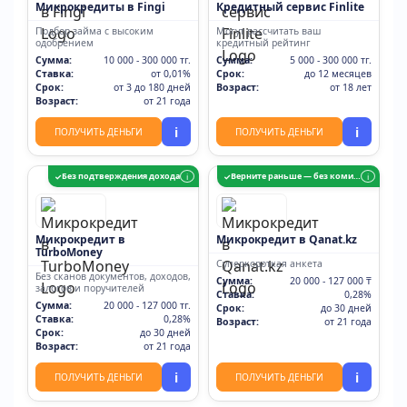
Микрокредиты в Fingi
Кредитный сервис Finlite
Подбор займа с высоким
Могут рассчитать ваш
одобрением
кредитный рейтинг
Сумма:
10 000 - 300 000 тг.
Сумма:
5 000 - 300 000 тг.
Ставка:
от 0,01%
Срок:
до 12 месяцев
Срок:
от 3 до 180 дней
Возраст:
от 18 лет
Возраст:
от 21 года
i
i
ПОЛУЧИТЬ ДЕНЬГИ
ПОЛУЧИТЬ ДЕНЬГИ
Без подтверждения дохода
Верните раньше — без комиссии
✓
i
✓
i
Микрокредит в
Микрокредит в Qanat.kz
TurboMoney
Суперкороткая анкета
Без сканов документов, доходов,
Сумма:
20 000 - 127 000 ₸
залогов и поручителей
Ставка:
0,28%
Сумма:
20 000 - 127 000 тг.
Срок:
до 30 дней
Ставка:
0,28%
Возраст:
от 21 года
Срок:
до 30 дней
Возраст:
от 21 года
i
i
ПОЛУЧИТЬ ДЕНЬГИ
ПОЛУЧИТЬ ДЕНЬГИ