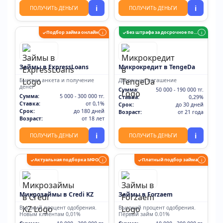
i
i
ПОЛУЧИТЬ ДЕНЬГИ
ПОЛУЧИТЬ ДЕНЬГИ
Подбор займа онлайн
Без штрафа за досрочное погашение
✓
i
✓
i
Займы в ExpressLoans
Микрокредит в TengeDa
Быстрая анкета и получение
Досрочное погашение
денег
Сумма:
50 000 - 190 000 тг.
Сумма:
5 000 - 300 000 тг.
Ставка:
0,29%
Ставка:
от 0,1%
Срок:
до 30 дней
Срок:
до 180 дней
Возраст:
от 21 года
Возраст:
от 18 лет
i
i
ПОЛУЧИТЬ ДЕНЬГИ
ПОЛУЧИТЬ ДЕНЬГИ
Актуальная подборка МФО
Платный подбор займа
✓
i
✓
i
Микрозаймы в Credi KZ
Займы в Forzaem
Высокий процент одобрения.
Высокий процент одобрения.
Новым клиентам 0,01%
Первый займ 0.01%