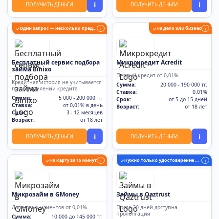
i
i
ПОЛУЧИТЬ ДЕНЬГИ
ПОЛУЧИТЬ ДЕНЬГИ
Один запрос — несколько предложений
На дело или бизнес
✓
i
✓
i
Бесплатный сервис подбора
Микрокредит Acredit
займа Binixo
Первый кредит от 0,01%
Кредитная история не учитывается
Сумма:
20 000 - 190 000 тг.
при оформлении кредита
Ставка:
0,01%
Сумма:
5 000 - 200 000 тг.
Срок:
от 5 до 15 дней
Ставка:
от 0,01% в день
Возраст:
от 18 лет
Срок:
3 - 12 месяцев
Возраст:
от 18 лет
i
i
ПОЛУЧИТЬ ДЕНЬГИ
ПОЛУЧИТЬ ДЕНЬГИ
На карту за 15 минут
Нужно только удостоверение личности
✓
i
✓
i
Микрозайм в GMoney
Займы в Qaztrust
Для новых клиентов от 0,01%.
После 30 дней доступна
пролонгация
Сумма:
10 000 до 145 000 тг.