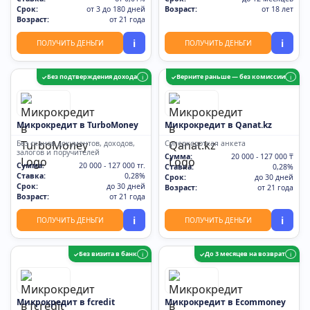
Срок:
от 3 до 180 дней
Возраст:
от 18 лет
Возраст:
от 21 года
i
i
ПОЛУЧИТЬ ДЕНЬГИ
ПОЛУЧИТЬ ДЕНЬГИ
Без подтверждения дохода
Верните раньше — без комиссии
✓
i
✓
i
Микрокредит в TurboMoney
Микрокредит в Qanat.kz
Без сканов документов, доходов,
Суперкороткая анкета
залогов и поручителей
Сумма:
20 000 - 127 000 ₸
Сумма:
20 000 - 127 000 тг.
Ставка:
0,28%
Ставка:
0,28%
Срок:
до 30 дней
Срок:
до 30 дней
Возраст:
от 21 года
Возраст:
от 21 года
i
i
ПОЛУЧИТЬ ДЕНЬГИ
ПОЛУЧИТЬ ДЕНЬГИ
Без визита в банк
До 3 месяцев на возврат
✓
i
✓
i
Микрокредит в fcredit
Микрокредит в Ecommoney