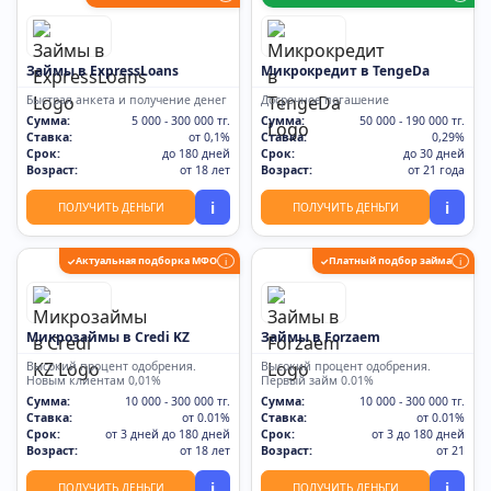
Займы в ExpressLoans
Микрокредит в TengeDa
Быстрая анкета и получение денег
Досрочное погашение
Сумма:
5 000 - 300 000 тг.
Сумма:
50 000 - 190 000 тг.
Ставка:
от 0,1%
Ставка:
0,29%
Срок:
до 180 дней
Срок:
до 30 дней
Возраст:
от 18 лет
Возраст:
от 21 года
i
i
ПОЛУЧИТЬ ДЕНЬГИ
ПОЛУЧИТЬ ДЕНЬГИ
Актуальная подборка МФО
Платный подбор займа
✓
i
✓
i
Микрозаймы в Credi KZ
Займы в Forzaem
Высокий процент одобрения.
Высокий процент одобрения.
Новым клиентам 0,01%
Первый займ 0.01%
Сумма:
10 000 - 300 000 тг.
Сумма:
10 000 - 300 000 тг.
Ставка:
от 0.01%
Ставка:
от 0.01%
Срок:
от 3 дней до 180 дней
Срок:
от 3 до 180 дней
Возраст:
от 18 лет
Возраст:
от 21
i
i
ПОЛУЧИТЬ ДЕНЬГИ
ПОЛУЧИТЬ ДЕНЬГИ