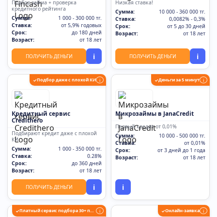
Подбор займа + проверка
Низкая ставка!
кредитного рейтинга
Сумма:
10 000 - 360 000 тг.
Сумма:
1 000 - 300 000 тг.
Ставка:
0,0082% - 0,3%
Ставка:
от 5,9% годовых
Срок:
от 5 до 30 дней
Срок:
до 180 дней
Возраст:
от 18 лет
Возраст:
от 18 лет
i
i
ПОЛУЧИТЬ ДЕНЬГИ
ПОЛУЧИТЬ ДЕНЬГИ
Подбор даже с плохой КИ
Деньги за 5 минут
✓
i
✓
i
Кредитный сервис
Микрозаймы в JanaCredit
Credithero
Первый кредит от 0,01%
Подбирают кредит даже с плохой
Сумма:
10 000 - 500 000 тг.
КИ
Ставка:
от 0,01%
Сумма:
1 000 - 350 000 тг.
Срок:
от 3 дней до 1 года
Ставка:
0.28%
Возраст:
от 18 лет
Срок:
до 360 дней
Возраст:
от 18 лет
i
i
ПОЛУЧИТЬ ДЕНЬГИ
Платный сервис подбора 30+ партнеров
Онлайн-заявка
✓
i
✓
i