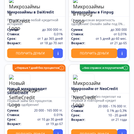
Микрозаймы в DaiKredit
Микрозаймы в Finpug
Получи займ с любой кредитной
Самая высокая вероятность
историей!
одобрения! Онлайн займ под 0%
для новых
Сумма:
до 300 000 тг.
Сумма:
до 300 000
Ставка:
0,01%
Ставка:
от 0,01%
Срок:
от 1 до 365 дней
Срок:
от 5 дней до 60 мес.
Возраст:
от 18 до 70 лет
Возраст:
от 21 до 65
i
i
ПОЛУЧИТЬ ДЕНЬГИ
ПОЛУЧИТЬ ДЕНЬГИ
Первые 7 дней без процентов
Без справок и поручителей
✓
i
✓
i
Новый микрокредит
Микрозайм от NeoCredit
SelfieCredit
Первые 7 дней без переплат на
первый и повторный кредит
Первый займ без процентов.
Высокое одобрение!
Сумма:
20 000 - 176 000 тг.
Сумма:
20 000 - 165 000 тг.
Ставка:
0.1% до 0,3%
Ставка:
0.01%
Срок:
10 - 20 дней
Срок:
от 10 до 30 дней
Возраст:
от 21 года
Возраст:
от 19 до 67
ПОЛУЧИТЬ ДЕНЬГИ
ПОЛУЧИТЬ ДЕНЬГИ