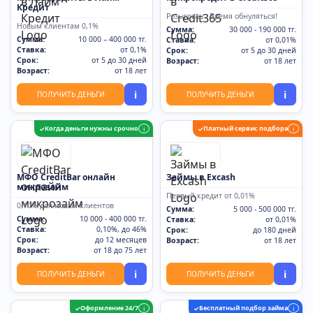
Кредит
Розыгрыш - Время обнуляться!
Новым клиентам 0,1%
Сумма:
30 000 - 190 000 тг.
Сумма:
10 000 – 400 000 тг.
Ставка:
от 0,01%
Ставка:
от 0,1%
Срок:
от 5 до 30 дней
Срок:
от 5 до 30 дней
Возраст:
от 18 лет
Возраст:
от 18 лет
i
i
ПОЛУЧИТЬ ДЕНЬГИ
ПОЛУЧИТЬ ДЕНЬГИ
Когда деньги нужны срочно
Платный сервис подбора
✓
i
✓
i
МФО CreditBar онлайн
Займы в Excash
микрозайм
Первый кредит от 0,01%
0,10% для новых клиентов
Сумма:
5 000 - 500 000 тг.
Сумма:
10 000 - 400 000 тг.
Ставка:
от 0,01%
Ставка:
0,10%, до 46%
Срок:
до 180 дней
Срок:
до 12 месяцев
Возраст:
от 18 лет
Возраст:
от 18 до 75 лет
i
i
ПОЛУЧИТЬ ДЕНЬГИ
ПОЛУЧИТЬ ДЕНЬГИ
Оформление 24/7
Бесплатный подбор займа
✓
i
✓
i