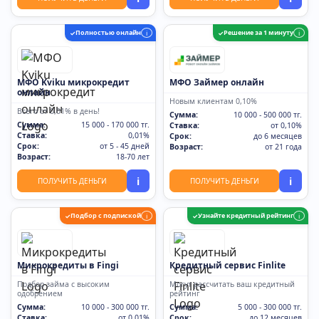
Полностью онлайн
Решение за 1 минуту
✓
i
✓
i
МФО Kviku микрокредит
МФО Займер онлайн
онлайн
Новым клиентам 0,10%
Всего от 0,01% в день!
Сумма:
10 000 - 500 000 тг.
Сумма:
15 000 - 170 000 тг.
Ставка:
от 0,10%
Ставка:
0,01%
Срок:
до 6 месяцев
Срок:
от 5 - 45 дней
Возраст:
от 21 года
Возраст:
18-70 лет
i
i
ПОЛУЧИТЬ ДЕНЬГИ
ПОЛУЧИТЬ ДЕНЬГИ
Подбор с подпиской
Узнайте кредитный рейтинг
✓
i
✓
i
Микрокредиты в Fingi
Кредитный сервис Finlite
Подбор займа с высоким
Могут рассчитать ваш кредитный
одобрением
рейтинг
Сумма:
10 000 - 300 000 тг.
Сумма:
5 000 - 300 000 тг.
Ставка:
от 0,01%
Срок:
до 12 месяцев