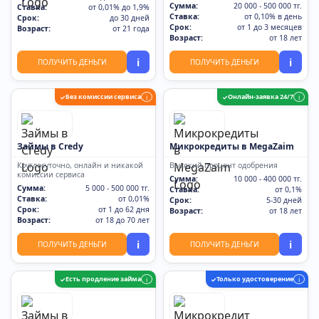
Сумма:
20 000 - 500 000 тг.
Ставка:
от 0,01% до 1,9%
Ставка:
от 0,10% в день
Срок:
до 30 дней
Срок:
от 1 до 3 месяцев
Возраст:
от 21 года
Возраст:
от 18 лет
i
i
ПОЛУЧИТЬ ДЕНЬГИ
ПОЛУЧИТЬ ДЕНЬГИ
Без комиссии сервиса
Онлайн-заявка 24/7
✓
i
✓
i
Займы в Credy
Микрокредиты в MegaZaim
Круглосуточно, онлайн и никакой
Высокий процент одобрения
комиссии сервиса
Сумма:
10 000 - 400 000 тг.
Сумма:
5 000 - 500 000 тг.
Ставка:
от 0,1%
Ставка:
от 0,01%
Срок:
5-30 дней
Срок:
от 1 до 62 дня
Возраст:
от 18 лет
Возраст:
от 18 до 70 лет
i
i
ПОЛУЧИТЬ ДЕНЬГИ
ПОЛУЧИТЬ ДЕНЬГИ
Есть продление займа
Только удостоверение
✓
i
✓
i