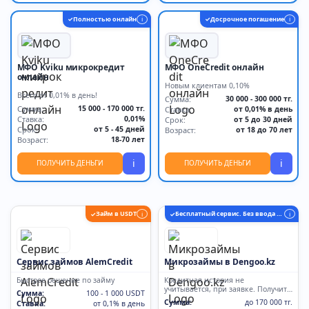
Полностью онлайн
Досрочное погашение
✓
i
✓
i
МФО Kviku микрокредит
МФО OneCredit онлайн
онлайн
Новым клиентам 0,10%
Всего от 0,01% в день!
Сумма:
30 000 - 300 000 тг.
Сумма:
15 000 - 170 000 тг.
Ставка:
от 0,01% в день
Ставка:
0,01%
Срок:
от 5 до 30 дней
Срок:
от 5 - 45 дней
Возраст:
от 18 до 70 лет
Возраст:
18-70 лет
i
i
ПОЛУЧИТЬ ДЕНЬГИ
ПОЛУЧИТЬ ДЕНЬГИ
Займ в USDT
Бесплатный сервис. Без ввода карты
✓
i
✓
i
Сервис займов AlemCredit
Микрозаймы в Dengoo.kz
Быстрое решение по займу
Кредитная история не
учитывается, при заявке. Получите
Сумма:
100 - 1 000 USDT
первый займ бесплатно
Сумма:
до 170 000 тг.
Ставка:
от 0,1% в день