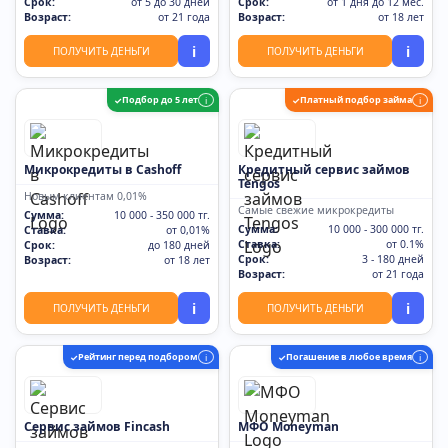
Срок:
от 5 до 30 дней
Срок:
от 1 дня до 12 мес.
Возраст:
от 21 года
Возраст:
от 18 лет
i
i
ПОЛУЧИТЬ ДЕНЬГИ
ПОЛУЧИТЬ ДЕНЬГИ
Подбор до 5 лет
Платный подбор займа
✓
i
✓
i
Микрокредиты в Cashoff
Кредитный сервис займов
Tengos
Новым клиентам 0,01%
Самые свежие микрокредиты
Сумма:
10 000 - 350 000 тг.
Сумма:
10 000 - 300 000 тг.
Ставка:
от 0,01%
Ставка:
от 0.1%
Срок:
до 180 дней
Срок:
3 - 180 дней
Возраст:
от 18 лет
Возраст:
от 21 года
i
i
ПОЛУЧИТЬ ДЕНЬГИ
ПОЛУЧИТЬ ДЕНЬГИ
Рейтинг перед подбором
Погашение в любое время
✓
i
✓
i
Сервис займов Fincash
МФО Moneyman