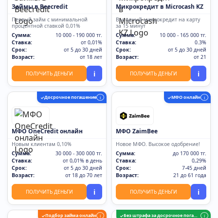
Займы в Beecredit
Микрокредит в Microcash KZ
Первый займ с минимальной
Выгодный микрокредит на карту
процентной ставкой 0,01%
за 15 минут
Сумма:
10 000 - 190 000 тг.
Сумма:
10 000 - 165 000 тг.
Ставка:
от 0,01%
Ставка:
0.3%
Срок:
от 5 до 30 дней
Срок:
от 5 до 30 дней
Возраст:
от 18 лет
Возраст:
от 21
i
i
ПОЛУЧИТЬ ДЕНЬГИ
ПОЛУЧИТЬ ДЕНЬГИ
Досрочное погашение
МФО онлайн
✓
i
✓
i
МФО OneCredit онлайн
МФО ZaimBee
Новым клиентам 0,10%
Новое МФО. Высокое одобрение!
Сумма:
30 000 - 300 000 тг.
Сумма:
до 170 000 тг.
Ставка:
от 0,01% в день
Ставка:
0,29%
Срок:
от 5 до 30 дней
Срок:
7-45 дней
Возраст:
от 18 до 70 лет
Возраст:
21 до 61 года
i
i
ПОЛУЧИТЬ ДЕНЬГИ
ПОЛУЧИТЬ ДЕНЬГИ
Подбор займа онлайн
Без штрафа за досрочное погашение
✓
i
✓
i