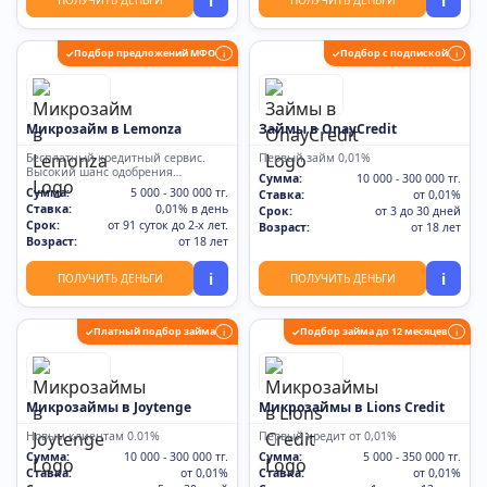
i
i
Подбор предложений МФО
Подбор с подпиской
✓
i
✓
i
Микрозайм в Lemonza
Займы в OnayCredit
Бесплатный кредитный сервис.
Первый займ 0,01%
Высокий шанс одобрения
Сумма:
10 000 - 300 000 тг.
одобрения. Рекомендуем!
Сумма:
5 000 - 300 000 тг.
Ставка:
от 0,01%
Ставка:
0,01% в день
Срок:
от 3 до 30 дней
Срок:
от 91 суток до 2-х лет.
Возраст:
от 18 лет
Возраст:
от 18 лет
i
i
ПОЛУЧИТЬ ДЕНЬГИ
ПОЛУЧИТЬ ДЕНЬГИ
Платный подбор займа
Подбор займа до 12 месяцев
✓
i
✓
i
Микрозаймы в Joytenge
Микрозаймы в Lions Credit
Новым клиентам 0.01%
Первый кредит от 0,01%
Сумма:
10 000 - 300 000 тг.
Сумма:
5 000 - 350 000 тг.
Ставка:
от 0,01%
Ставка:
от 0,01%