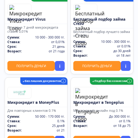
Микрокредит Vivus
Бесплатный подбор займа
Crezu
В первые 7 дней микрокредита
ставка 0,01%
Бесплатный подбор лучшего займа
от 0.01%
Сумма:
10 000 - 300 000 тг.
Сумма:
10 000 - 300 000 тг.
Ставка:
от 0,01%
Ставка:
от 0.01%
Срок:
21 день
Срок:
до 30 дней
Возраст:
от 21 года
Возраст:
от 18 лет
i
i
ПОЛУЧИТЬ ДЕНЬГИ
ПОЛУЧИТЬ ДЕНЬГИ
Без лишних документов
Подбор без комиссии
✓
i
✓
i
Микрокредит в MoneyPlus
Микрокредит в Tengeplus
Для повторных клиентов 0.1%
Микрокредит онлайн под 0.1%
Сумма:
50 000 - 170 000 тг.
Сумма:
До 300 000 тг.
Ставка:
0.1%
Ставка:
от 0.1%
Срок:
25 дней
Возраст:
от 18 до 75
Возраст:
от 21