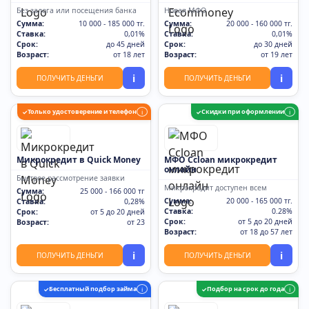
Без залога или посещения банка
Новая МФО
Сумма:
10 000 - 185 000 тг.
Сумма:
20 000 - 160 000 тг.
Ставка:
0,01%
Ставка:
0,01%
Срок:
до 45 дней
Срок:
до 30 дней
Возраст:
от 18 лет
Возраст:
от 19 лет
i
i
ПОЛУЧИТЬ ДЕНЬГИ
ПОЛУЧИТЬ ДЕНЬГИ
Только удостоверение и телефон
Скидки при оформлении
✓
i
✓
i
Микрокредит в Quick Money
МФО Ccloan микрокредит
онлайн
Быстрое рассмотрение заявки
Микрокредит доступен всем
Сумма:
25 000 - 166 000 тг
Сумма:
20 000 - 165 000 тг.
Ставка:
0,28%
Ставка:
0.28%
Срок:
от 5 до 20 дней
Срок:
от 5 до 20 дней
Возраст:
от 23
Возраст:
от 18 до 57 лет
i
i
ПОЛУЧИТЬ ДЕНЬГИ
ПОЛУЧИТЬ ДЕНЬГИ
Бесплатный подбор займа
Подбор на срок до года
✓
i
✓
i