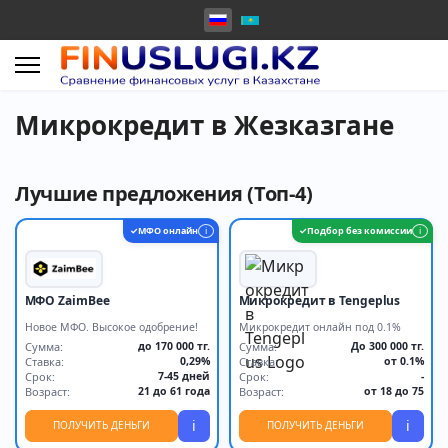
Микрокредит в Жезказгане
Лучшие предложения (Топ-4)
МФО онлайн
Подбор без комиссии
✓
i
✓
i
МФО ZaimBee
Микрокредит в Tengeplus
Новое МФО. Высокое одобрение!
Микрокредит онлайн под 0.1%
Сумма:
до 170 000 тг.
Сумма:
До 300 000 тг.
Ставка:
0,29%
Ставка:
от 0.1%
Срок:
7-45 дней
Срок:
-
Возраст:
21 до 61 года
Возраст:
от 18 до 75
i
i
ПОЛУЧИТЬ ДЕНЬГИ
ПОЛУЧИТЬ ДЕНЬГИ