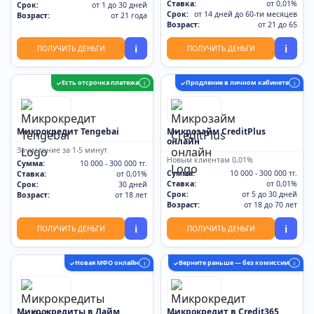
Ставка:
от 0,01%
Срок:
от 1 до 30 дней
Срок:
от 14 дней до 60-ти месяцев
Возраст:
от 21 года
Возраст:
от 21 до 65
i
i
ПОЛУЧИТЬ ДЕНЬГИ
ПОЛУЧИТЬ ДЕНЬГИ
Есть отсрочка платежа
Продление в личном кабинете
✓
i
✓
i
Микрокредит Tengebai
Микрозайм CreditPlus
онлайн
Зачисление за 1-5 минут
Новым клиентам 0,01%
Сумма:
10 000 - 300 000 тг.
Сумма:
10 000 - 300 000 тг.
Ставка:
от 0,01%
Ставка:
от 0,01%
Срок:
30 дней
Срок:
от 5 до 30 дней
Возраст:
от 18 лет
Возраст:
от 18 до 70 лет
i
i
ПОЛУЧИТЬ ДЕНЬГИ
ПОЛУЧИТЬ ДЕНЬГИ
Новая МФО онлайн
Верните раньше — без комиссии
✓
i
✓
i
Микрокредиты в Лайм
Микрокредит в Credit365