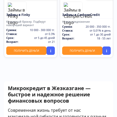
Займы в Finky
Займы в CashperCredit
Кредитный брокер. Подберут
Новое предложение
наилучший вариант
Сумма:
20 000 - 350 000 тг.
Сумма:
10 000 - 300 000 тг.
Ставка:
от 0,01% в день
Ставка:
от 0.3%
Срок:
от 1 до 30 дней
Срок:
от 5 до 45 дней
Возраст:
18 - 55 лет
Возраст:
от 21
i
i
ПОЛУЧИТЬ ДЕНЬГИ
ПОЛУЧИТЬ ДЕНЬГИ
Микрокредит в Жезказгане —
быстрое и надежное решение
финансовых вопросов
Современная жизнь требует от нас
максимальной гибкости и готовности к разным