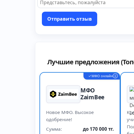
Отправить отзыв
Лучшие предложения (Топ-
✓
МФО онлайн
i
МФО
ZaimBee
Новое МФО. Высокое
Кр
одобрение!
учи
По
Сумма:
до 170 000 тг.
бе