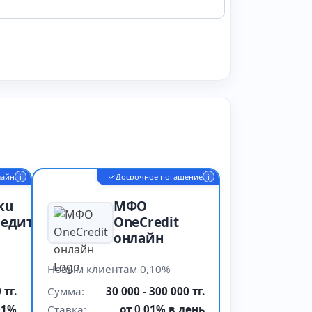
✓
лайн
i
Досрочное погашение
i
ku
МФО
едит
OneCredit
онлайн
Новым клиентам 0,10%
 тг.
Сумма:
30 000 - 300 000 тг.
01%
Ставка:
от 0,01% в день