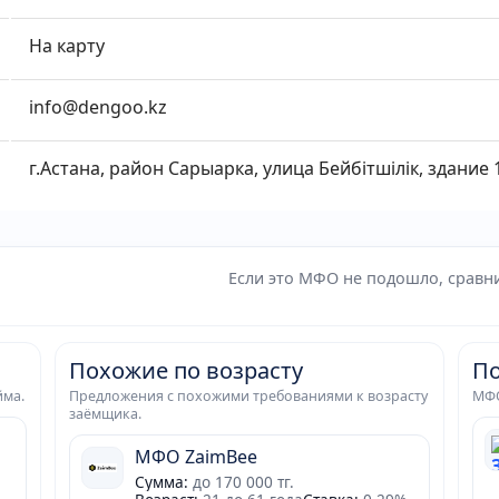
На карту
info@dengoo.kz
г.Астана, район Сарыарка, улица Бейбітшілік, здание 
Если это МФО не подошло, сравни
Похожие по возрасту
По
йма.
Предложения с похожими требованиями к возрасту
МФО
заёмщика.
МФО ZaimBee
Сумма:
до 170 000 тг.