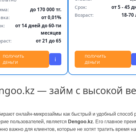
Срок:
от 5 - 45 
мма:
до 170 000 тг.
Возраст:
18-70 
вка:
от 0,01%
к:
от 14 дней до 60-ти
месяцев
раст:
от 21 до 65
ПОЛУЧИТЬ
ПОЛУЧИТЬ
i
ДЕНЬГИ
ДЕНЬГИ
goo.kz — займ с высокой в
бирают онлайн-микрозаймы как быстрый и удобный способ
ерие пользователей, является
Dengoo.kz
. Его главное пр
енно важно для клиентов, которые не хотят тратить время 