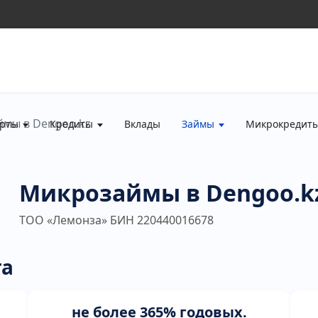
мы в Dengoo.kz
рты
Кредиты
Вклады
Займы
Микрокредит
Микрозаймы в Dengoo.k
ТОО «Лемонза» БИН 220440016678
та
не более 365% годовых.