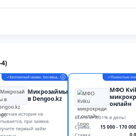
4)
✓
✓
Бесплатный сервис. Без ввода карты
i
Полностью он
МФО Kvi
Микрозаймы
микрокр
в Dengoo.kz
онлайн
едитная история не
Всего от 0,01% в день!
тывается, при заявке.
Сумма:
15 000 - 170 000
лучите первый займ
Ставка:
0,
сплатно