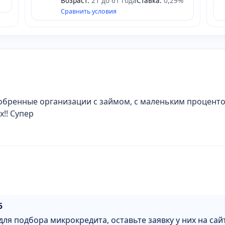
Возраст:
21 до 61 года
Ставка:
0,29%
Сравнить условия
обренные организации с займом, с маленьким процентом
х!! Супер
5
 для подбора микрокредита, оставьте заявку у них на са