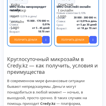
МФО Kviku микрокредит
МФО OneCredit онлайн
онлайн
Новым клиентам 0,10%
Всего от 0,01% в день!
Сумма:
30 000 - 300 000 тг.
Сумма:
15 000 - 170 000 тг.
Ставка:
от 0,01% в день
Ставка:
0,01%
Срок:
от 5 до 30 дней
Срок:
от 5 - 45 дней
Возраст:
от 18 до 70 лет
Возраст:
18-70 лет
i
i
ПОЛУЧИТЬ ДЕНЬГИ
ПОЛУЧИТЬ ДЕНЬГИ
Круглосуточный микрозайм в
Credy.kz — как получить, условия и
преимущества
В современном мире финансовые ситуации
бывают непредсказуемы. Деньги могут
понадобиться в любой момент — ночью, в
выходной, просто срочно. В таких случаях на
помощь приходит
Credy.kz
— платформа,