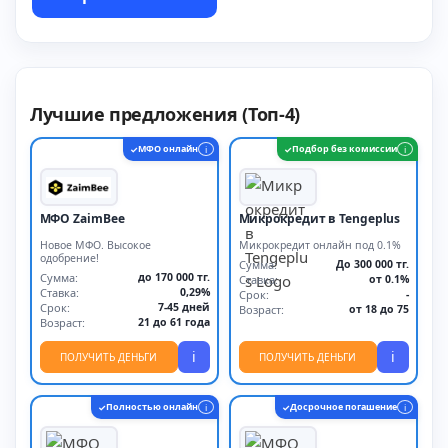
Лучшие предложения (Топ-4)
МФО онлайн
Подбор без комиссии
✓
i
✓
i
МФО ZaimBee
Микрокредит в Tengeplus
Новое МФО. Высокое
Микрокредит онлайн под 0.1%
одобрение!
Сумма:
До 300 000 тг.
Сумма:
до 170 000 тг.
Ставка:
от 0.1%
Ставка:
0,29%
Срок:
-
Срок:
7-45 дней
Возраст:
от 18 до 75
Возраст:
21 до 61 года
i
i
ПОЛУЧИТЬ ДЕНЬГИ
ПОЛУЧИТЬ ДЕНЬГИ
Полностью онлайн
Досрочное погашение
✓
i
✓
i