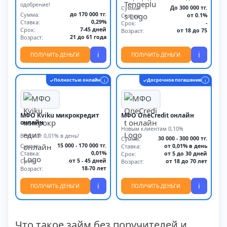
одобрение!
Сумма:
До 300 000 тг.
Сумма:
до 170 000 тг.
Ставка:
от 0.1%
Ставка:
0,29%
Срок:
-
Срок:
7-45 дней
Возраст:
от 18 до 75
Возраст:
21 до 61 года
i
i
ПОЛУЧИТЬ ДЕНЬГИ
ПОЛУЧИТЬ ДЕНЬГИ
Полностью онлайн
Досрочное погашение
✓
i
✓
i
МФО Kviku микрокредит
МФО OneCredit онлайн
онлайн
Новым клиентам 0,10%
Всего от 0,01% в день!
Сумма:
30 000 - 300 000 тг.
Сумма:
15 000 - 170 000 тг.
Ставка:
от 0,01% в день
Ставка:
0,01%
Срок:
от 5 до 30 дней
Срок:
от 5 - 45 дней
Возраст:
от 18 до 70 лет
Возраст:
18-70 лет
i
i
ПОЛУЧИТЬ ДЕНЬГИ
ПОЛУЧИТЬ ДЕНЬГИ
Что такое займ без поручителей и