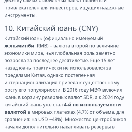
десятку самых стабильных валют планеты и
привлекателен для инвесторов, ищущих надежные
инструменты.
10. Китайский юань (CNY)
Китайский юань (официально именуемый
жэньминби
, RMB) – валюта второй по величине
экономики мира, чья глобальная роль заметно
возросла за последнее десятилетие. Ещё 15 лет
назад юань практически не использовался за
пределами Китая, однако постепенная
интернационализация привела к существенному
росту его популярности. В 2016 году МВФ включил
юань в корзину резервных валют SDR, а к 2024 году
китайский юань уже стал
4-й по используемости
валютой
в мировых платежах (4,7% от объёма, для
сравнения: на USD ~48%). Множество центробанков
начали дополнительно накапливать резервы в