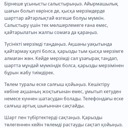
Бірнеше ұсынысты салыстырыңыз. Айырмашылық
шағын болып көрінсе де, қысқа мерзімдерде
шарттар айтарлықтай өзгеше болуы мүмкін.
Салыстыру үшін тек мөлшерлемеге ғана емес,
қайтарылатын жалпы сомаға да қараңыз.
Түсінікті мерзімді таңдаңыз. Ақшаны уақытында
қайтармау қаупі болса, қарызды тым қысқа мерзімге
алмаған жөн. Кейде мерзімді сәл ұзағырақ таңдап,
шартта мұндай мүмкіндік болса, қарызды мерзімінен
бұрын жабу тиімдірек.
Төлем туралы еске салғыш қойыңыз. Кешіктіру
көбіне ақшаның жоқтығынан емес, ұмытып кетуден
немесе күннен шатасудан болады. Телефондағы еске
салғыш артық шығыннан сақтайды.
Шарт пен түбіртектерді сақтаңыз. Қарызды
төлегеннен кейін төлемді растауды сақтап қойыңыз.