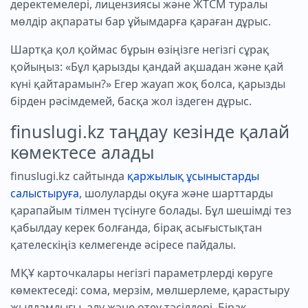
деректемелері, лицензиясы және ЖТСМ туралы
мөлдір ақпараты бар ұйымдарға қараған дұрыс.
Шартқа қол қоймас бұрын өзіңізге негізгі сұрақ
қойыңыз: «Бұл қарызды қандай ақшадан және қай
күні қайтарамын?» Егер жауап жоқ болса, қарызды
бірден рәсімдемей, басқа жол іздеген дұрыс.
finuslugi.kz таңдау кезінде қалай
көмектесе алады
finuslugi.kz сайтында
қаржылық ұсыныстарды
салыстыруға
, шолуларды оқуға және шарттарды
қарапайым тілмен түсінуге болады. Бұл шешімді тез
қабылдау керек болғанда, бірақ асығыстықтан
қателескіңіз келмегенде әсіресе пайдалы.
МҚҰ карточкалары негізгі параметрлерді көруге
көмектеседі: сома, мерзім, мөлшерлеме, қарастыру
жылдамдығы, алу және өтеу тәсілдері. Бірақ