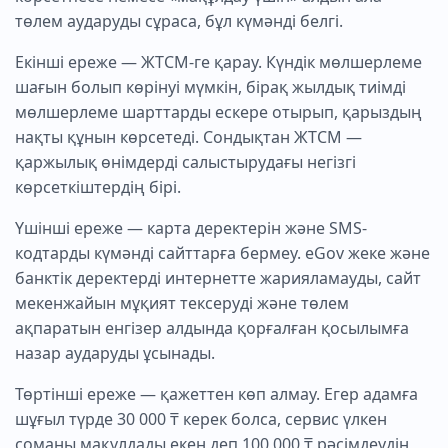
төлем аударуды сұраса, бұл күмәнді белгі.
Екінші ереже — ЖТСМ-ге қарау. Күндік мөлшерлеме
шағын болып көрінуі мүмкін, бірақ жылдық тиімді
мөлшерлеме шарттарды ескере отырып, қарыздың
нақты құнын көрсетеді. Сондықтан ЖТСМ —
қаржылық өнімдерді салыстырудағы негізгі
көрсеткіштердің бірі.
Үшінші ереже — карта деректерін және SMS-
кодтарды күмәнді сайттарға бермеу. eGov жеке және
банктік деректерді интернетте жарияламауды, сайт
мекенжайын мұқият тексеруді және төлем
ақпаратын енгізер алдында қорғалған қосылымға
назар аударуды ұсынады.
Төртінші ереже — қажеттен көп алмау. Егер адамға
шұғыл түрде 30 000 ₸ керек болса, сервис үлкен
соманы мақұлдады екен деп 100 000 ₸ рәсімдеудің