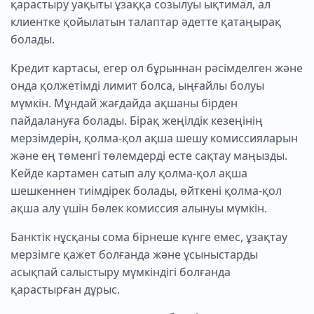
қарастыру уақыты ұзаққа созылуы ықтимал, ал
клиентке қойылатын талаптар әдетте қатаңырақ
болады.
Кредит картасы, егер ол бұрыннан рәсімделген және
онда қолжетімді лимит болса, ыңғайлы болуы
мүмкін. Мұндай жағдайда ақшаны бірден
пайдалануға болады. Бірақ жеңілдік кезеңінің
мерзімдерін, қолма-қол ақша шешу комиссияларын
және ең төменгі төлемдерді есте сақтау маңызды.
Кейде картамен сатып алу қолма-қол ақша
шешкеннен тиімдірек болады, өйткені қолма-қол
ақша алу үшін бөлек комиссия алынуы мүмкін.
Банктік нұсқаны сома бірнеше күнге емес, ұзақтау
мерзімге қажет болғанда және ұсыныстарды
асықпай салыстыру мүмкіндігі болғанда
қарастырған дұрыс.