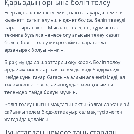
Қарыздың орнына бөліп төлеу
Егер ақша қолма-қол емес, нақты тауарды немесе
қызметті сатып алу үшін қажет болса, бөліп төлеуді
қарастырған жөн. Мысалы, телефон, тұрмыстық
техника бұзылса немесе оқу ақысын төлеу қажет
болса, бөліп төлеу микрозаймға қарағанда
арзанырақ болуы мүмкін.
Бірақ мұнда да шарттарды оқу керек. Бөліп төлеу
әрдайым нөлдік артық төлем дегенді білдірмейді.
Кейде құны тауар бағасына алдын ала енгізіледі, ал
төлем кешіктірілсе, айыппұлдар мен қосымша
төлемдер пайда болуы мүмкін.
Бөліп төлеу шығын мақсаты нақты болғанда және ай
сайынғы төлем бюджетке ауыр салмақ түсірмеген
жағдайда қолайлы.
Туыстардан немесе таныстардан