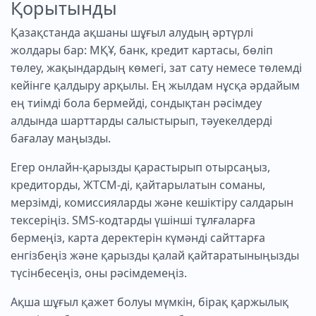
Қорытынды
Қазақстанда ақшаны шұғыл алудың әртүрлі
жолдары бар: МҚҰ, банк, кредит картасы, бөліп
төлеу, жақындардың көмегі, зат сату немесе төлемді
кейінге қалдыру арқылы. Ең жылдам нұсқа әрдайым
ең тиімді бола бермейді, сондықтан рәсімдеу
алдында шарттарды салыстырып, тәуекелдерді
бағалау маңызды.
Егер онлайн-қарызды қарастырып отырсаңыз,
кредиторды, ЖТСМ-ді, қайтарылатын соманы,
мерзімді, комиссияларды және кешіктіру салдарын
тексеріңіз. SMS-кодтарды үшінші тұлғаларға
бермеңіз, карта деректерін күмәнді сайттарға
енгізбеңіз және қарызды қалай қайтаратыныңызды
түсінбесеңіз, оны рәсімдемеңіз.
Ақша шұғыл қажет болуы мүмкін, бірақ қаржылық