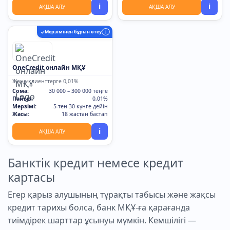
i
i
АҚША АЛУ
АҚША АЛУ
Мерзімінен бұрын өтеу
✓
i
OneCredit онлайн МҚҰ
Жаңа клиенттерге 0,01%
Сома:
30 000 – 300 000 теңге
Пайыз:
0,01%
Мерзімі:
5-тен 30 күнге дейін
Жасы:
18 жастан бастап
i
АҚША АЛУ
Банктік кредит немесе кредит
картасы
Егер қарыз алушының тұрақты табысы және жақсы
кредит тарихы болса, банк МҚҰ-ға қарағанда
тиімдірек шарттар ұсынуы мүмкін. Кемшілігі —