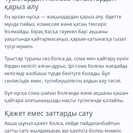
қарыз алу
Ең арзан нұсқа — жақындардан қарыз алу. Әдетте
мұнда пайыз, комиссия және қатаң тексеріс
болмайды. Бірақ басқа тәуекел бар: ақшаны
уақытында қайтармасаңыз, қарым-қатынасқа сызат
түсуі мүмкін.
Туыстар туралы сөз болса да, сома мен қайтару күнін
бірден келісіп алған дұрыс. Ірі сома болған жағдайда
келісімді жазбаша түрде бекітуге болады. Бұл
сенімсіздік емес, түсінбеушіліктің алдын алу тәсілі.
Бұл нұсқа сома шағын болғанда және ақшаны қашан
қайтара алатыныңызды нақты түсінгенде қолайлы.
Қажет емес заттарды сату
Ақша шұғыл қажет болса, кейде пайдаланбайтын
затты сату жылдамырақ әрі қауіпсіз болуы мүмкін: