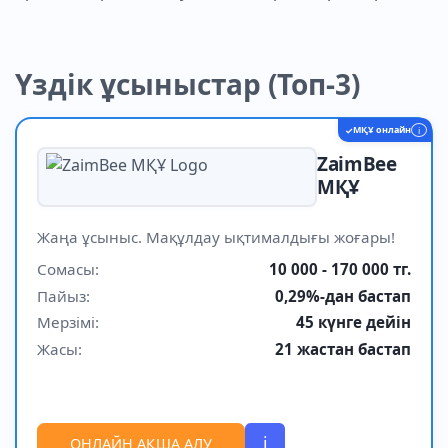
Үздік ұсыныстар (Топ-3)
МҚҰ онлайн
✓
i
ZaimBee
МҚҰ
Жаңа ұсыныс. Мақұлдау ықтималдығы жоғары!
Сомасы:
10 000 - 170 000 тг.
Пайыз:
0,29%-дан бастап
Мерзімі:
45 күнге дейін
Жасы:
21 жастан бастап
i
ОНЛАЙН АҚША АЛУ