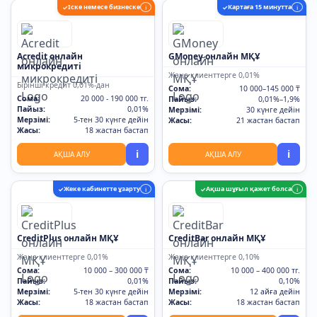
Іске немесе бизнеске
Картаға 15 минутта
✓
i
✓
i
Acredit онлайн
GMoney онлайн МҚҰ
микрокредиті
Жаңа клиенттерге 0,01%
Бірінші кредит 0,01%-дан
Сома:
10 000–145 000 ₸
Сома:
20 000 - 190 000 тг.
Пайыз:
0,01%–1,9%
Пайыз:
0,01%
Мерзімі:
30 күнге дейін
Мерзімі:
5-тен 30 күнге дейін
Жасы:
21 жастан бастап
Жасы:
18 жастан бастап
i
i
АҚША АЛУ
АҚША АЛУ
Жеке кабинетте ұзарту
Ақша шұғыл қажет болса
✓
i
✓
i
CreditPlus онлайн МҚҰ
CreditBar онлайн МҚҰ
Жаңа клиенттерге 0,01%
Жаңа клиенттерге 0,10%
Сома:
10 000 – 300 000 ₸
Сома:
10 000 – 400 000 тг.
Пайыз:
0,01%
Пайыз:
0,10%
Мерзімі:
5-тен 30 күнге дейін
Мерзімі:
12 айға дейін
Жасы:
18 жастан бастап
Жасы:
18 жастан бастап