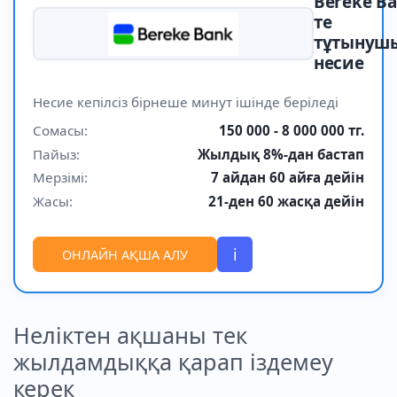
Bereke Ba
те
тұтынуш
несие
Несие кепілсіз бірнеше минут ішінде беріледі
Сомасы:
150 000 - 8 000 000 тг.
Пайыз:
Жылдық 8%-дан бастап
Мерзімі:
7 айдан 60 айға дейін
Жасы:
21-ден 60 жасқа дейін
i
ОНЛАЙН АҚША АЛУ
Неліктен ақшаны тек
жылдамдыққа қарап іздемеу
керек