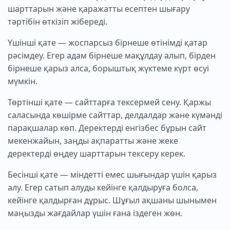
шарттарын және қаражатты есептен шығару
тәртібін өткізіп жібереді.
Үшінші қате — жоспарсыз бірнеше өтінімді қатар
рәсімдеу. Егер адам бірнеше мақұлдау алып, бірден
бірнеше қарыз алса, борыштық жүктеме күрт өсуі
мүмкін.
Төртінші қате — сайттарға тексермей сену. Қаржы
саласында көшірме сайттар, делдалдар және күмәнді
парақшалар көп. Деректерді енгізбес бұрын сайт
мекенжайын, заңды ақпаратты және жеке
деректерді өңдеу шарттарын тексеру керек.
Бесінші қате — міндетті емес шығындар үшін қарыз
алу. Егер сатып алуды кейінге қалдыруға болса,
кейінге қалдырған дұрыс. Шұғыл ақшаны шынымен
маңызды жағдайлар үшін ғана іздеген жөн.