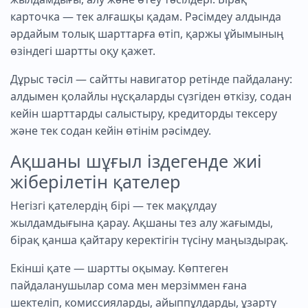
карточка — тек алғашқы қадам. Рәсімдеу алдында
әрдайым толық шарттарға өтіп, қаржы ұйымының
өзіндегі шартты оқу қажет.
Дұрыс тәсіл — сайтты навигатор ретінде пайдалану:
алдымен қолайлы нұсқаларды сүзгіден өткізу, содан
кейін шарттарды салыстыру, кредиторды тексеру
және тек содан кейін өтінім рәсімдеу.
Ақшаны шұғыл іздегенде жиі
жіберілетін қателер
Негізгі қателердің бірі — тек мақұлдау
жылдамдығына қарау. Ақшаны тез алу жағымды,
бірақ қанша қайтару керектігін түсіну маңыздырақ.
Екінші қате — шартты оқымау. Көптеген
пайдаланушылар сома мен мерзіммен ғана
шектеліп, комиссияларды, айыппұлдарды, ұзарту