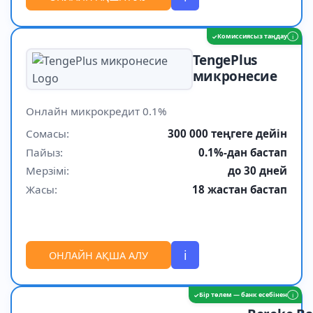
Комиссиясыз таңдау
✓
i
TengePlus
микронесие
Онлайн микрокредит 0.1%
Сомасы:
300 000 теңгеге дейін
Пайыз:
0.1%-дан бастап
Мерзімі:
до 30 дней
Жасы:
18 жастан бастап
i
ОНЛАЙН АҚША АЛУ
Бір төлем — банк есебінен
✓
i