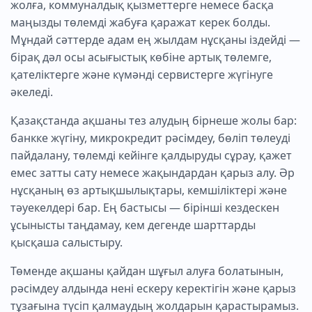
жолға, коммуналдық қызметтерге немесе басқа
маңызды төлемді жабуға қаражат керек болды.
Мұндай сәттерде адам ең жылдам нұсқаны іздейді —
бірақ дәл осы асығыстық көбіне артық төлемге,
қателіктерге және күмәнді сервистерге жүгінуге
әкеледі.
Қазақстанда ақшаны тез алудың бірнеше жолы бар:
банкке жүгіну, микрокредит рәсімдеу, бөліп төлеуді
пайдалану, төлемді кейінге қалдыруды сұрау, қажет
емес затты сату немесе жақындардан қарыз алу. Әр
нұсқаның өз артықшылықтары, кемшіліктері және
тәуекелдері бар. Ең бастысы — бірінші кездескен
ұсынысты таңдамау, кем дегенде шарттарды
қысқаша салыстыру.
Төменде ақшаны қайдан шұғыл алуға болатынын,
рәсімдеу алдында нені ескеру керектігін және қарыз
тұзағына түсіп қалмаудың жолдарын қарастырамыз.