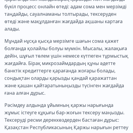
бүкіл процесс онлайн өтеді: адам сома мен мерзімді
таңдайды, сауалнаманы толтырады, тексеруден
өтеді және мақұлданған жағдайда ақшаны картаға
алады.
Мұндай нұсқа қысқа мерзімге шағын сома қажет
болғанда қолайлы болуы мүмкін. Мысалы, жалақыға
дейін, шұғыл төлем үшін немесе күтпеген тұрмыстық
жағдайға. Бірақ микрозаймдардың құны әдетте
банктік кредиттерге қарағанда жоғары болады,
сондықтан оларды қарызды қандай қаражаттан
және қашан қайтаратыныңызды түсінген жағдайда
ғана алған дұрыс.
Рәсімдеу алдында ұйымның қаржы нарығында
жұмыс істеуге құқығы бар-жоғын тексеру маңызды.
Тексеруді ресми дереккөздерден бастаған дұрыс:
Қазақстан Республикасының Қаржы нарығын реттеу