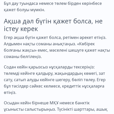
Бұл дау туындаса немесе төлем бірден көрінбесе
қажет болуы мүмкін.
Ақша дәл бүгін қажет болса, не
істеу керек
Егер ақша бүгін қажет болса, ретімен әрекет етіңіз.
Алдымен нақты соманы анықтаңыз. «Көбірек
болғаны жақсы» емес, мәселені шешуге қажет нақты
соманы белгілеңіз.
Содан кейін қарызсыз нұсқаларды тексеріңіз:
төлемді кейінге қалдыру, жақындардың көмегі, зат
сату, сатып алуды кейінге шегеру, бөліп төлеу. Егер
бұл тәсілдер сәйкес келмесе, кредиттік нұсқаларға
өтіңіз.
Осыдан кейін бірнеше МҚҰ немесе банктік
ұсынысты салыстырыңыз. Түсінікті шарттары, ашық