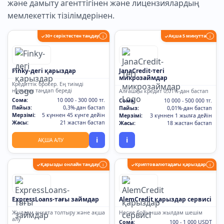
және дамыту агенттігінен және лицензиялардың
мемлекеттік тізілімдерінен.
30+ серіктестен таңдау
Ақша 5 минутта
✓
i
✓
i
Finky-дегі қарыздар
JanaCredit-тегі
микрозаймдар
Кредиттік брокер. Ең тиімді
нұсқаны таңдап береді
Алғашқы кредит 0,01%-дан бастап
Сома:
10 000 - 300 000 тг.
Сома:
10 000 - 500 000 тг.
Пайыз:
0,3%-дан бастап
Пайыз:
0,01%-дан бастап
Мерзімі:
5 күннен 45 күнге дейін
Мерзімі:
3 күннен 1 жылға дейін
Жасы:
21 жастан бастап
Жасы:
18 жастан бастап
i
i
АҚША АЛУ
Қарызды онлайн таңдау
Криптовалютадағы қарыздар
✓
i
✓
i
ExpressLoans-тағы займдар
AlemCredit қарыздар сервисі
Жылдам анкета толтыру және ақша
Несие бойынша жылдам шешім
алу
Сома:
100 - 1 000 USDT