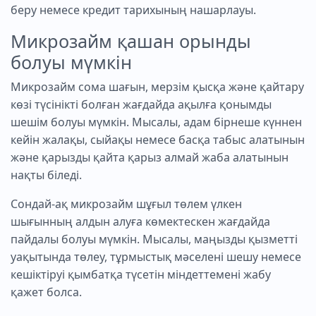
беру немесе кредит тарихының нашарлауы.
Микрозайм қашан орынды
болуы мүмкін
Микрозайм сома шағын, мерзім қысқа және қайтару
көзі түсінікті болған жағдайда ақылға қонымды
шешім болуы мүмкін. Мысалы, адам бірнеше күннен
кейін жалақы, сыйақы немесе басқа табыс алатынын
және қарызды қайта қарыз алмай жаба алатынын
нақты біледі.
Сондай-ақ микрозайм шұғыл төлем үлкен
шығынның алдын алуға көмектескен жағдайда
пайдалы болуы мүмкін. Мысалы, маңызды қызметті
уақытында төлеу, тұрмыстық мәселені шешу немесе
кешіктіруі қымбатқа түсетін міндеттемені жабу
қажет болса.