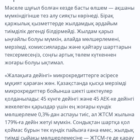
Мәселе шұғыл болған кезде басты өлшем — ақшаны
мүмкіндігінше тез алу сияқты көрінеді. Бірақ
қаржылық қызметтерде жылдамдық әрдайым
тиімділік дегенді білдірмейді. Жылдам қарыз
ыңғайлы болуы мүмкін, алайда мөлшерлемені,
мерзімді, комиссияларды және қайтару шарттарын
тексермесеңіз, соңғы артық төлем күткеннен
жоғары болуы ықтимал.
«Жалақыға дейінгі» микрокредиттерге әсіресе
мұқият қараған жөн. Қазақстанда қысқа мерзімді
микрокредиттер бойынша шекті шектеулер
қолданылады: 45 күнге дейінгі және 45 АЕК-ке дейінгі
жекелеген қарыздар үшін ең жоғары күндік
мөлшерлеме 0,3%-дан аспауы тиіс, ал ЖТСМ жылына
179%-ға дейін жетуі мүмкін. Сондықтан шартқа қол
қоймас бұрын тек күндік пайызға ғана емес, жылдық
тиімді сыйақы мөлшерлемесіне — ЖТСМ-ге де қарау