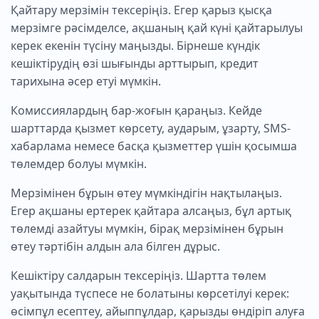
Қайтару мерзімін тексеріңіз. Егер қарыз қысқа
мерзімге рәсімделсе, ақшаның қай күні қайтарылуы
керек екенін түсіну маңызды. Бірнеше күндік
кешіктірудің өзі шығынды арттырып, кредит
тарихына әсер етуі мүмкін.
Комиссиялардың бар-жоғын қараңыз. Кейде
шарттарда қызмет көрсету, аударым, ұзарту, SMS-
хабарлама немесе басқа қызметтер үшін қосымша
төлемдер болуы мүмкін.
Мерзімінен бұрын өтеу мүмкіндігін нақтылаңыз.
Егер ақшаны ертерек қайтара алсаңыз, бұл артық
төлемді азайтуы мүмкін, бірақ мерзімінен бұрын
өтеу тәртібін алдын ала білген дұрыс.
Кешіктіру салдарын тексеріңіз. Шартта төлем
уақытында түспесе не болатыны көрсетілуі керек:
өсімпұл есептеу, айыппұлдар, қарызды өндіріп алуға