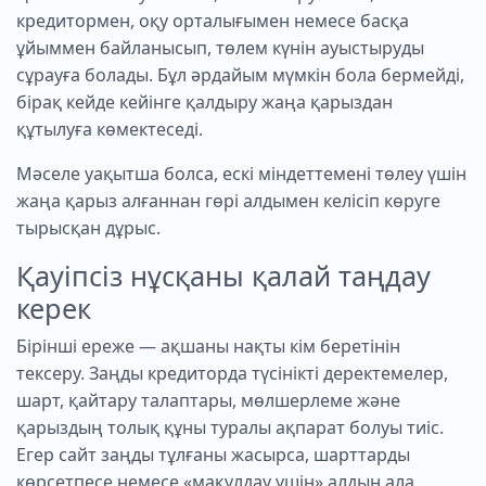
кредитормен, оқу орталығымен немесе басқа
ұйыммен байланысып, төлем күнін ауыстыруды
сұрауға болады. Бұл әрдайым мүмкін бола бермейді,
бірақ кейде кейінге қалдыру жаңа қарыздан
құтылуға көмектеседі.
Мәселе уақытша болса, ескі міндеттемені төлеу үшін
жаңа қарыз алғаннан гөрі алдымен келісіп көруге
тырысқан дұрыс.
Қауіпсіз нұсқаны қалай таңдау
керек
Бірінші ереже — ақшаны нақты кім беретінін
тексеру. Заңды кредиторда түсінікті деректемелер,
шарт, қайтару талаптары, мөлшерлеме және
қарыздың толық құны туралы ақпарат болуы тиіс.
Егер сайт заңды тұлғаны жасырса, шарттарды
көрсетпесе немесе «мақұлдау үшін» алдын ала