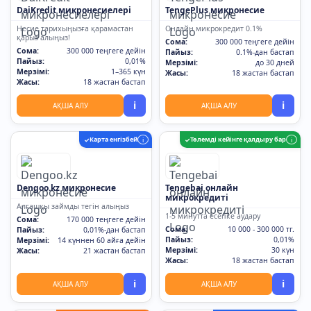
DaiKredit микронесиелері
TengePlus микронесие
Несие тарихыңызға қарамастан
Онлайн микрокредит 0.1%
қарыз алыңыз!
Сома:
300 000 теңгеге дейін
Сома:
300 000 теңгеге дейін
Пайыз:
0.1%-дан бастап
Пайыз:
0,01%
Мерзімі:
до 30 дней
Мерзімі:
1–365 күн
Жасы:
18 жастан бастап
Жасы:
18 жастан бастап
i
i
АҚША АЛУ
АҚША АЛУ
Карта енгізбей
Төлемді кейінге қалдыру бар
✓
i
✓
i
Dengoo.kz микронесие
Tengebai онлайн
микрокредиті
Алғашқы займды тегін алыңыз
1-5 минутта есепке аудару
Сома:
170 000 теңгеге дейін
Сома:
10 000 - 300 000 тг.
Пайыз:
0,01%-дан бастап
Пайыз:
0,01%
Мерзімі:
14 күннен 60 айға дейін
Мерзімі:
30 күн
Жасы:
21 жастан бастап
Жасы:
18 жастан бастап
i
i
АҚША АЛУ
АҚША АЛУ