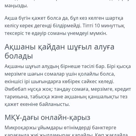
маңызды.
Ақша бүгін қажет болса да, бұл кез келген шартқа
келісу керек дегенді білдірмейді. Тіпті 10 минуттық
тексеріс те едәуір соманы үнемдеуі мүмкін.
Ақшаны қайдан шұғыл алуға
болады
Ақшаны шұғыл алудың бірнеше тәсілі бар. Бірі қысқа
мерзімге шағын сомалар үшін қолайлы болса,
екіншісі ірі шығындарға көбірек сәйкес келеді.
Әмбебап нұсқа жоқ: таңдау сомаға, мерзімге, кредит
тарихына, табысқа және ақшаның қаншалықты тез
қажет екеніне байланысты.
МҚҰ-дағы онлайн-қарыз
Микроқаржы ұйымдары өтінімдерді банктерге
қарағанда жиі жылдамырақ қарайды. Көп жағдайда