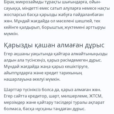
Бірақ микрозаймды тұрақты шығындарға, ойын-
сауыққа, міндетті емес сатып алуларға немесе нақты
жоспарсыз басқа қарызды жабуға пайдаланбаған
жөн. Мұндай жағдайда ол мәселені шешпей, тек
кейінге қалдырып, борыштық жүктемені арттыруы
мүмкін.
Қарызды қашан алмаған дұрыс
Егер ақшаны уақытында қайтара алмайтыныңызды
алдын ала түсінсеңіз, қарыз рәсімдемеген дұрыс.
Мұндай жағдайда жаңа қарыз кешіктіруге,
айыппұлдарға және кредит тарихының
нашарлауына әкелуі мүмкін.
Шарттар түсініксіз болса да, қарыз алмаған жөн.
Егер сайтта кредитор, шарт, мөлшерлеме, ЖТСМ,
мерзімдер және қайтару тәсілдері туралы ақпарат
болмаса, басқа нұсқаны таңдаған дұрыс.