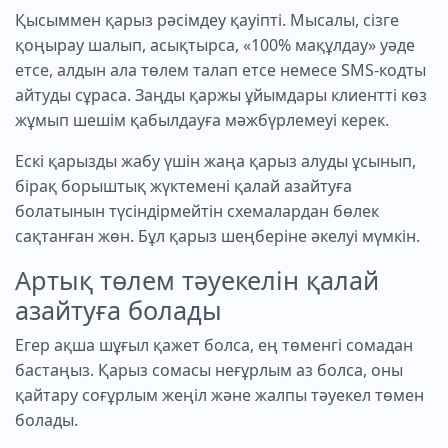
Қысыммен қарыз рәсімдеу қауіпті. Мысалы, сізге
қоңырау шалып, асықтырса, «100% мақұлдау» уәде
етсе, алдын ала төлем талап етсе немесе SMS-кодты
айтуды сұраса. Заңды қаржы ұйымдары клиентті көз
жұмып шешім қабылдауға мәжбүрлемеуі керек.
Ескі қарызды жабу үшін жаңа қарыз алуды ұсынып,
бірақ борыштық жүктемені қалай азайтуға
болатынын түсіндірмейтін схемалардан бөлек
сақтанған жөн. Бұл қарыз шеңберіне әкелуі мүмкін.
Артық төлем тәуекелін қалай
азайтуға болады
Егер ақша шұғыл қажет болса, ең төменгі сомадан
бастаңыз. Қарыз сомасы неғұрлым аз болса, оны
қайтару соғұрлым жеңіл және жалпы тәуекел төмен
болады.