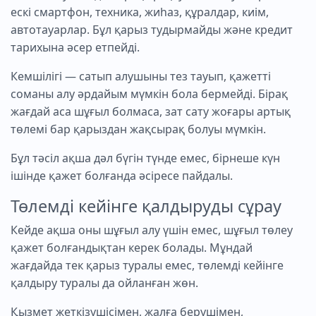
ескі смартфон, техника, жиһаз, құралдар, киім,
автотауарлар. Бұл қарыз тудырмайды және кредит
тарихына әсер етпейді.
Кемшілігі — сатып алушыны тез тауып, қажетті
соманы алу әрдайым мүмкін бола бермейді. Бірақ
жағдай аса шұғыл болмаса, зат сату жоғары артық
төлемі бар қарыздан жақсырақ болуы мүмкін.
Бұл тәсіл ақша дәл бүгін түнде емес, бірнеше күн
ішінде қажет болғанда әсіресе пайдалы.
Төлемді кейінге қалдыруды сұрау
Кейде ақша оны шұғыл алу үшін емес, шұғыл төлеу
қажет болғандықтан керек болады. Мұндай
жағдайда тек қарыз туралы емес, төлемді кейінге
қалдыру туралы да ойланған жөн.
Қызмет жеткізушісімен, жалға берушімен,