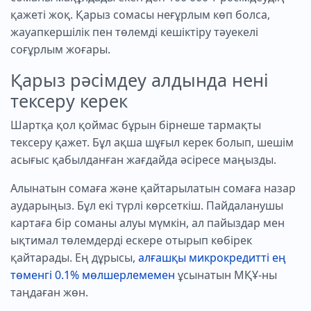
қажеті жоқ. Қарыз сомасы неғұрлым көп болса,
жауапкершілік пен төлемді кешіктіру тәуекелі
соғұрлым жоғары.
Қарыз рәсімдеу алдында нені
тексеру керек
Шартқа қол қоймас бұрын бірнеше тармақты
тексеру қажет. Бұл ақша шұғыл керек болып, шешім
асығыс қабылданған жағдайда әсіресе маңызды.
Алынатын сомаға және қайтарылатын сомаға назар
аударыңыз. Бұл екі түрлі көрсеткіш. Пайдаланушы
картаға бір соманы алуы мүмкін, ал пайыздар мен
ықтимал төлемдерді ескере отырып көбірек
қайтарады. Ең дұрысы,
алғашқы микрокредитті ең
төменгі 0.1% мөлшерлемемен
ұсынатын МҚҰ-ны
таңдаған жөн.