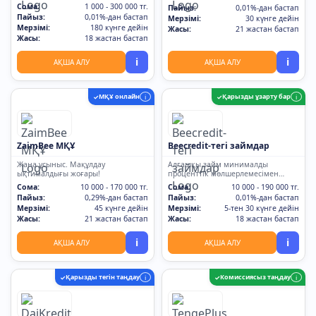
Сома:
1 000 - 300 000 тг.
Пайыз:
0,01%-дан бастап
Пайыз:
0,01%-дан бастап
Мерзімі:
30 күнге дейін
Мерзімі:
180 күнге дейін
Жасы:
21 жастан бастап
Жасы:
18 жастан бастап
i
i
АҚША АЛУ
АҚША АЛУ
МҚҰ онлайн
Қарызды ұзарту бар
✓
i
✓
i
ZaimBee МҚҰ
Beecredit-тегі займдар
Жаңа ұсыныс. Мақұлдау
Алғашқы займ минималды
ықтималдығы жоғары!
проценттік мөлшерлемесімен
0,01%
Сома:
10 000 - 170 000 тг.
Сома:
10 000 - 190 000 тг.
Пайыз:
0,29%-дан бастап
Пайыз:
0,01%-дан бастап
Мерзімі:
45 күнге дейін
Мерзімі:
5-тен 30 күнге дейін
Жасы:
21 жастан бастап
Жасы:
18 жастан бастап
i
i
АҚША АЛУ
АҚША АЛУ
Қарызды тегін таңдау
Комиссиясыз таңдау
✓
i
✓
i